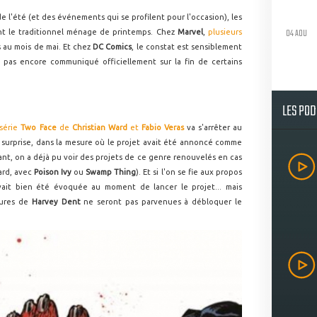
de l'été (et des événements qui se profilent pour l'occasion), les
04 AOU
nt le traditionnel ménage de printemps. Chez
Marvel
,
plusieurs
s au mois de mai. Et chez
DC Comics
, le constat est sensiblement
a pas encore communiqué officiellement sur la fin de certains
LES PO
 série
Two Face
de
Christian Ward
et
Fabio Veras
va s'arrêter au
surprise, dans la mesure où le projet avait été annoncé comme
ant, on a déjà pu voir des projets de ce genre renouvelés en cas
ard, avec
Poison Ivy
ou
Swamp Thing
). Et si l'on se fie aux propos
avait bien été évoquée au moment de lancer le projet... mais
tures de
Harvey Dent
ne seront pas parvenues à débloquer le