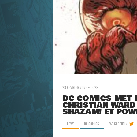
23 FEVRIER 2025 - 15:28
DC COMICS MET F
CHRISTIAN WARD 
SHAZAM! ET POWE
NEWS
DC COMICS
PAR
CORENTIN