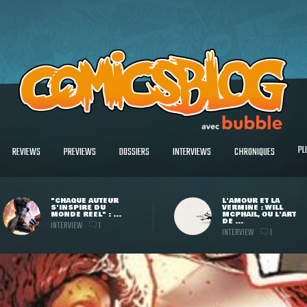
PL
REVIEWS
PREVIEWS
DOSSIERS
INTERVIEWS
CHRONIQUES
"CHAQUE AUTEUR
L'AMOUR ET LA
S'INSPIRE DU
VERMINE : WILL
MONDE RÉEL" : ...
MCPHAIL, OU L'ART
DE ...
INTERVIEW
1
INTERVIEW
1