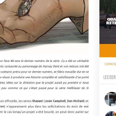
QUA
RETE
 Face #6 sera le dernier numéro de la série. Ca a été un véritable
COMICS
solo consacrée au personnage de Harvey Dent et vos retours ont été
 du scénario prévu pour ce dernier numéro, et Fábio travaille dur en ce
LES DER
éussi à produire une histoire complète et satisfaisante d'un point
res idées sur la direction que le projet aurait pu prendre si nous
peu comme ce qui s'était passé pour la série Hellblazer de Si
n officielle, les séries
Shazam!
(
Josie Campbell
,
Dan McDaid
) et
ron
) n'apparaissent plus dans les sollicitations du mois de mai
nt le cas lorsqu'un projet a été bouclé, on peut donc parier sur