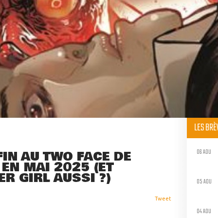
LES BR
06 AOU
IN AU TWO FACE DE
EN MAI 2025 (ET
R GIRL AUSSI ?)
05 AOU
Tweet
04 AOU