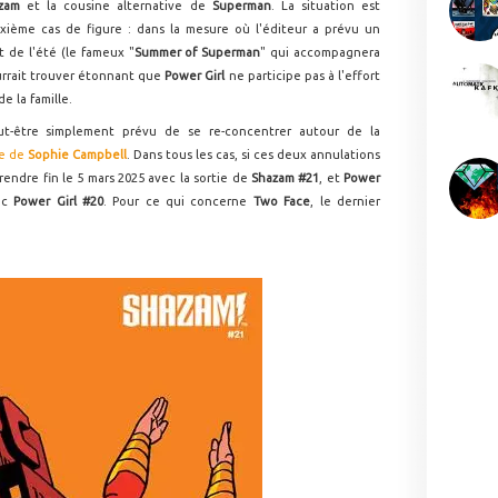
zam
et la cousine alternative de
Superman
. La situation est
xième cas de figure : dans la mesure où l'éditeur a prévu un
de l'été (le fameux "
Summer of Superman
" qui accompagnera
urrait trouver étonnant que
Power Girl
ne participe pas à l'effort
de la famille.
-être simplement prévu de se re-concentrer autour de la
ie de
Sophie Campbell
. Dans tous les cas, si ces deux annulations
rendre fin le 5 mars 2025 avec la sortie de
Shazam #21
, et
Power
vec
Power Girl #20
. Pour ce qui concerne
Two Face
, le dernier