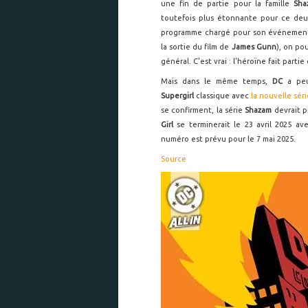
une fin de partie pour la famille
Sha
toutefois plus étonnante pour ce deu
programme chargé pour son événement 
la sortie du film de
James Gunn
), on po
général. C'est vrai : l'héroïne fait partie 
Mais dans le même temps,
DC
a peut
Supergirl
classique avec
la nouvelle sér
se confirment, la série
Shazam
devrait p
Girl
se terminerait le 23 avril 2025 a
numéro est prévu pour le 7 mai 2025.
Source