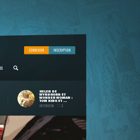
CONNEXION
INSCRIPTION
US
HELEN DE
WYNDHORN ET
WONDER WOMAN :
TOM KING ET ...
INTERVIEW
3