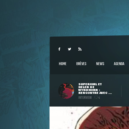
HOME
BRÈVES
NEWS
AGENDA
SUPERGIRL ET
HELEN DE
WYNDHORN :
RENCONTRE AVEC ...
INTERVIEW
4