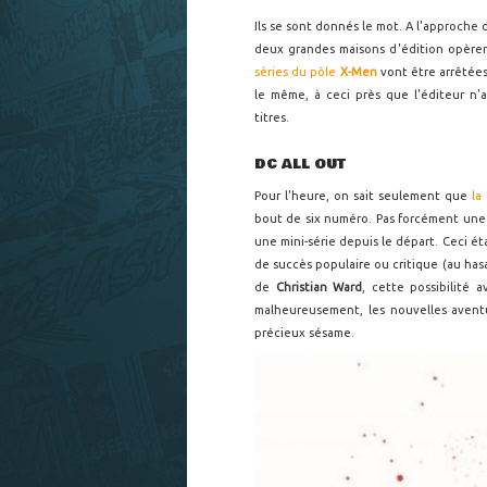
Ils se sont donnés le mot. A l'approche 
deux grandes maisons d'édition opère
séries du pôle
X-Men
vont être arrêtée
le même, à ceci près que l'éditeur n'
titres.
DC ALL OUT
Pour l'heure, on sait seulement que
la
bout de six numéro. Pas forcément une 
une mini-série depuis le départ. Ceci ét
de succès populaire ou critique (au has
de
Christian Ward
, cette possibilité 
malheureusement, les nouvelles aven
précieux sésame.