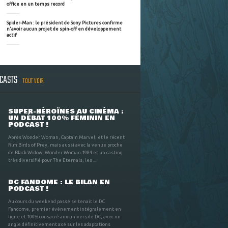
office en un temps record
Spider-Man : le président de Sony Pictures confirme
n'avoir aucun projet de spin-off en développement
actif
DCASTS
TOUT VOIR
SUPER-HÉROÏNES AU CINÉMA :
UN DÉBAT 100% FÉMININ EN
PODCAST !
Après Wonder Woman, Captain Marvel, et le récent
film Birds of Prey, mais aussi avec la venue proche
de Black Widow, Wonder Woman 1984 et un casting
très diversifié pour The Eternals, les ...
DC FANDOME : LE BILAN EN
PODCAST !
Au cours du weekend passé se tenait le DC
Fandome, premier évènement intégralement en
ligne et 100% consacré aux univers de DC, avec un
angle définitivement axé sur les adaptations