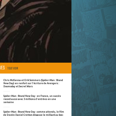
ÈVES
TOUT VOIR
Chris McKenna et Erik Sommers (Spider-Man : Brand
New Day) en renfort sur l'écriture de Avengers :
Doomsday et Secret Wars
Spider-Man : Brand New Day : en France, un succès
record aussi avec 3 millions d'entrées en une
semaine
Spider-Man : Brand New Day : comme attendu, le film
de Destin Daniel Cretton dépasse le milliard au box-