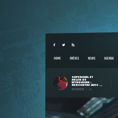
HOME
BRÈVES
NEWS
AGENDA
SUPERGIRL ET
HELEN DE
WYNDHORN :
RENCONTRE AVEC ...
INTERVIEW
4