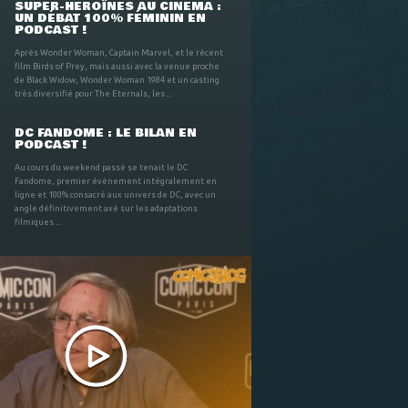
SUPER-HÉROÏNES AU CINÉMA :
UN DÉBAT 100% FÉMININ EN
PODCAST !
Après Wonder Woman, Captain Marvel, et le récent
film Birds of Prey, mais aussi avec la venue proche
de Black Widow, Wonder Woman 1984 et un casting
très diversifié pour The Eternals, les ...
DC FANDOME : LE BILAN EN
PODCAST !
Au cours du weekend passé se tenait le DC
Fandome, premier évènement intégralement en
ligne et 100% consacré aux univers de DC, avec un
angle définitivement axé sur les adaptations
filmiques ...