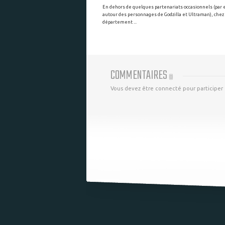
En dehors de quelques partenariats occasionnels (par
autour des personnages de Godzilla et Ultraman), chez
département ...
COMMENTAIRES
(
0
)
Vous devez être connecté pour participer