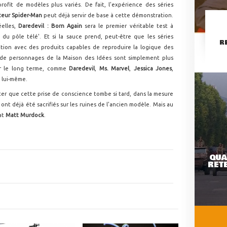
ofit de modèles plus variés. De fait, l'expérience des séries
iteur Spider-Man
peut déjà servir de base à cette démonstration.
éelles,
Daredevil : Born Again
sera le premier véritable test à
du pôle télé'. Et si la sauce prend, peut-être que les séries
R
tion avec des produits capables de reproduire la logique des
e personnages de la Maison des Idées sont simplement plus
ur le long terme, comme
Daredevil
,
Ms. Marvel
,
Jessica Jones
,
lui-même.
er que cette prise de conscience tombe si tard, dans la mesure
t déjà été sacrifiés sur les ruines de l'ancien modèle. Mais au
dat
Matt Murdock
.
QUA
RETE