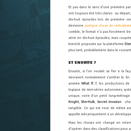
Et pas dans le sens d'une première par
ont toujours été très claires : au départ
dix-huit épisodes lors de première ve
devienne
quelque chose de radicaleme
comble, le format n'a pas forcément be
série en dix-huit épisodes, mais coupé
bientôt proposée sur la plateforme
Dis
plus tard, probablement dans le courant
ET ENSUITE ?
Ensuite, si l'on voulait se fier à la f
devraient normalement s'arrêter là. E
animée
What If...?
, les productions de
logique de mini-séries autonomes, sys
unique, voire d'un petit long-métrage
Knight
,
She-Hulk
,
Secret Invasion
: ch
tangible. Ce qui est tout de même ass
appelle mécaniquement à un développe
Mais les choses ont changé en intern
d'opérer dans des classifications pour a