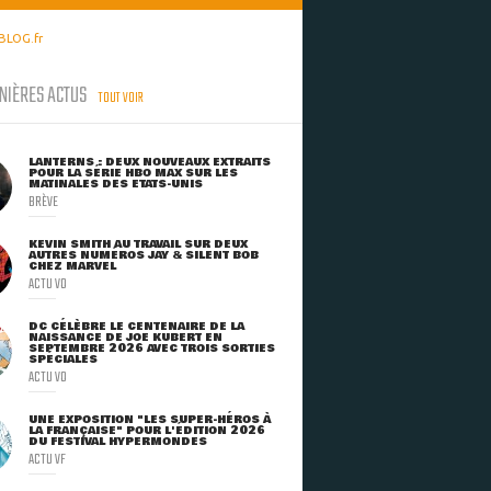
BLOG.fr
NIÈRES ACTUS
TOUT VOIR
LANTERNS : DEUX NOUVEAUX EXTRAITS
POUR LA SÉRIE HBO MAX SUR LES
MATINALES DES ETATS-UNIS
BRÈVE
KEVIN SMITH AU TRAVAIL SUR DEUX
AUTRES NUMÉROS JAY & SILENT BOB
CHEZ MARVEL
ACTU VO
DC CÉLÈBRE LE CENTENAIRE DE LA
NAISSANCE DE JOE KUBERT EN
SEPTEMBRE 2026 AVEC TROIS SORTIES
SPÉCIALES
ACTU VO
UNE EXPOSITION "LES SUPER-HÉROS À
LA FRANÇAISE" POUR L'ÉDITION 2026
DU FESTIVAL HYPERMONDES
ACTU VF