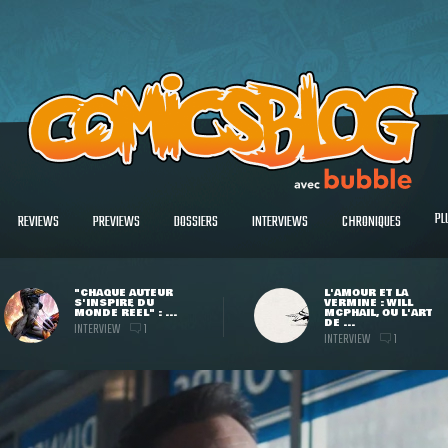
PL
REVIEWS
PREVIEWS
DOSSIERS
INTERVIEWS
CHRONIQUES
"CHAQUE AUTEUR
L'AMOUR ET LA
S'INSPIRE DU
VERMINE : WILL
MONDE RÉEL" : ...
MCPHAIL, OU L'ART
DE ...
INTERVIEW
1
INTERVIEW
1