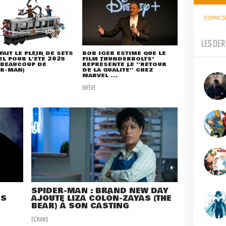
COMICS
LES DER
FAIT LE PLEIN DE SETS
BOB IGER ESTIME QUE LE
L POUR L'ÉTÉ 2025
FILM THUNDERBOLTS*
 BEAUCOUP DE
REPRÉSENTE LE ''RETOUR
ER-MAN)
DE LA QUALITÉ'' CHEZ
MARVEL ...
BRÈVE
SPIDER-MAN : BRAND NEW DAY
ES
AJOUTE LIZA COLÓN-ZAYAS (THE
BEAR) À SON CASTING
ECRANS