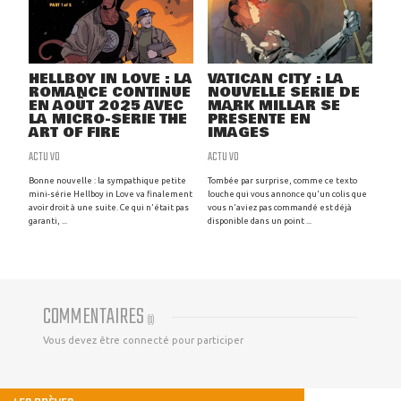
HELLBOY IN LOVE : LA
VATICAN CITY : LA
ROMANCE CONTINUE
NOUVELLE SÉRIE DE
EN AOÛT 2025 AVEC
MARK MILLAR SE
LA MICRO-SÉRIE THE
PRÉSENTE EN
ART OF FIRE
IMAGES
ACTU VO
ACTU VO
Bonne nouvelle : la sympathique petite
Tombée par surprise, comme ce texto
mini-série Hellboy in Love va finalement
louche qui vous annonce qu'un colis que
avoir droit à une suite. Ce qui n'était pas
vous n'aviez pas commandé est déjà
garanti, ...
disponible dans un point ...
COMMENTAIRES
(
0
)
Vous devez être connecté pour participer