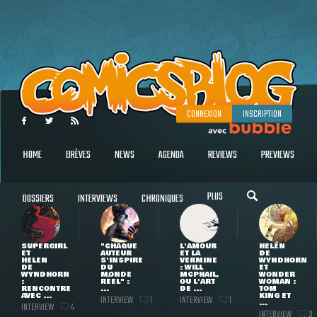
CONNEXION
INSCRIPTION
HOME
BRÈVES
NEWS
AGENDA
REVIEWS
PREVIEWS
PLUS
DOSSIERS
INTERVIEWS
CHRONIQUES
SUPERGIRL
"CHAQUE
L'AMOUR
HELEN
ET
AUTEUR
ET LA
DE
HELEN
S'INSPIRE
VERMINE
WYNDHORN
DE
DU
: WILL
ET
WYNDHORN
MONDE
MCPHAIL,
WONDER
:
RÉEL" :
OU L'ART
WOMAN :
RENCONTRE
...
DE ...
TOM
AVEC ...
KING ET
INTERVIEW
INTERVIEW
1
1
...
INTERVIEW
4
INTERVIEW
3