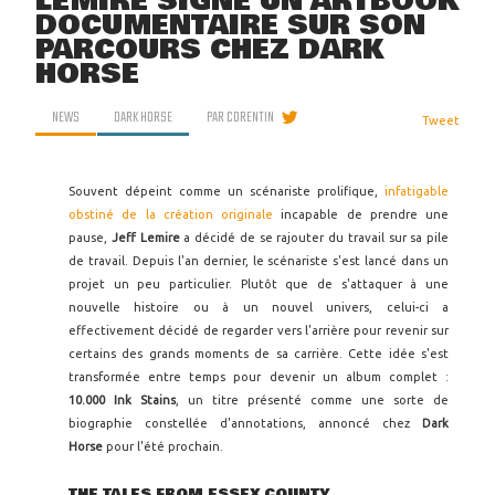
LEMIRE SIGNE UN ARTBOOK
DOCUMENTAIRE SUR SON
PARCOURS CHEZ DARK
HORSE
NEWS
DARK HORSE
PAR
CORENTIN
Tweet
Souvent dépeint comme un scénariste prolifique,
infatigable
obstiné de la création originale
incapable de prendre une
pause,
Jeff Lemire
a décidé de se rajouter du travail sur sa pile
de travail. Depuis l'an dernier, le scénariste s'est lancé dans un
projet un peu particulier. Plutôt que de s'attaquer à une
nouvelle histoire ou à un nouvel univers, celui-ci a
effectivement décidé de regarder vers l'arrière pour revenir sur
certains des grands moments de sa carrière. Cette idée s'est
transformée entre temps pour devenir un album complet :
10.000 Ink Stains
, un titre présenté comme une sorte de
biographie constellée d'annotations, annoncé chez
Dark
Horse
pour l'été prochain.
THE TALES FROM ESSEX COUNTY