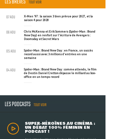
LES BRÈVES
TOUT VOIR
07 AOU
X-Men '97 : la saison 3 bien prévue pour 2027, et la
saison 4 pour 2028
06 AOU
Chris McKenna et Erik Sommers (Spider-Man : Brand
New Day) en renfort sur l'écriture de Avengers :
Doomsday et Secret Wars
05 AOU
Spider-Man : Brand New Day : en France, un succès
record aussi avec 3 millions d'entrées en une
semaine
04 AOU
Spider-Man : Brand New Day : comme attendu, le film
de Destin Daniel Cretton dépasse le milliard au box-
office en un temps record
LES PODCASTS
TOUT VOIR
SUPER-HÉROÏNES AU CINÉMA :
UN DÉBAT 100% FÉMININ EN
PODCAST !