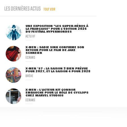
LES DERNIÈRES ACTUS
TOUT VOIR
UNE EXPOSITION "LES SUPER-HÉROS À
LA FRANÇAISE" POUR L'ÉDITION 2026
DU FESTIVAL HYPERMONDES
ACTU VF
X-MEN : SADIE SINK CONFIRME SON
RETOUR POUR LE FILM DE JAKE
SCHREIER
ECRANS
X-MEN '97 : LA SAISON 3 BIEN PRÉVUE
POUR 2027, ET LA SAISON 4 POUR 2028
BRÈVE
X-MEN : L'ACTEUR KIT CONNOR
EMBAUCHÉ POUR LE RÔLE DE CYCLOPS
CHEZ MARVEL STUDIOS
ECRANS