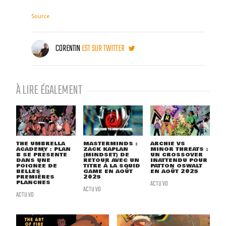
Source
CORENTIN
EST SUR TWITTER
À LIRE ÉGALEMENT
THE UMBRELLA
MASTERMINDS :
ARCHIE VS
ACADEMY : PLAN
ZACK KAPLAN
MINOR THREATS :
B SE PRÉSENTE
(MINDSET) DE
UN CROSSOVER
DANS UNE
RETOUR AVEC UN
INATTENDU POUR
POIGNÉE DE
TITRE À LA SQUID
PATTON OSWALT
BELLES
GAME EN AOÛT
EN AOÛT 2025
PREMIÈRES
2025
PLANCHES
ACTU VO
ACTU VO
ACTU VO