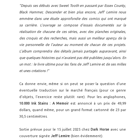
"Depuis ses débuts avec Sweet Tooth en passant par Essex County,
Black Hammer, Descender et bien plus encore, Jeff Lemire nous
emmène dans une étude approfondie des comics qui ont marqué
sa carrière. L'ouvrage se compose d'essais documentés sur la
réalisation de chacune de ces séries, avec des planches originales,
des croquis et des recherches, mais aussi un meilleur aperçu de la
vie personnelle de l'auteur au moment de chacun de ces projets.
L'album comprendra des détails jamais partagés auparavant, ainsi
que quelques histoires qui n'avaient pas été publiées jusqu'alors. En
un mot : le livre ultime pour les fans de Jeff Lemire et de ses milles
et unes créations !"
Ca donne envie, même si on peut se poser la question d'une
éventuelle traduction sur le marché français (pour ce genre
d'objets, l'exercice reste plutôt rare). Pour les anglophones,
10.000 Ink Stains : A Memoir
est annoncé à un prix de 49,99
dollars, quand même, pour un grand format cartonné de 23 par
30,5 centimètres.
Sortie prévue pour le 15 juillet 2025 chez
Dark Horse
avec une
couverture signée
Jeff Lemire
(bien évidemment).