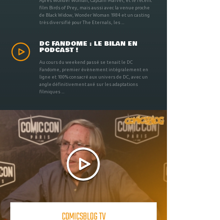
Après Wonder Woman, Captain Marvel, et le récent
film Birds of Prey, mais aussi avec la venue proche
de Black Widow, Wonder Woman 1984 et un casting
très diversifié pour The Eternals, les ...
DC FANDOME : LE BILAN EN
PODCAST !
Au cours du weekend passé se tenait le DC
Fandome, premier évènement intégralement en
ligne et 100% consacré aux univers de DC, avec un
angle définitivement axé sur les adaptations
filmiques ...
COMICSBLOG TV