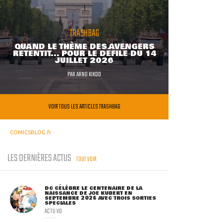
TRASHBAG
QUAND LE THÈME DES AVENGERS
RETENTIT... POUR LE DÉFILÉ DU 14
JUILLET 2026
PAR
ARNO KIKOO
VOIR TOUS LES ARTICLES TRASHBAG
COMICSBLOG.fr
LES DERNIÈRES ACTUS
TOUT VOIR
DC CÉLÈBRE LE CENTENAIRE DE LA
NAISSANCE DE JOE KUBERT EN
SEPTEMBRE 2026 AVEC TROIS SORTIES
SPÉCIALES
ACTU VO