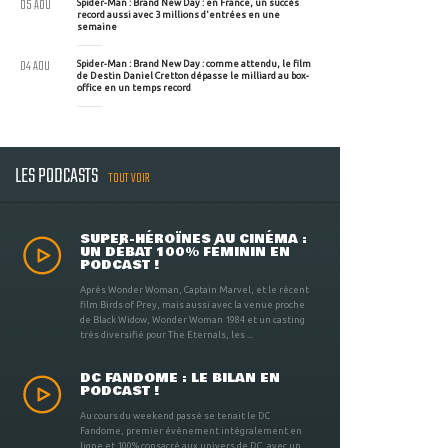
05 AOU
Spider-Man : Brand New Day : en France, un succès
record aussi avec 3 millions d'entrées en une
semaine
04 AOU
Spider-Man : Brand New Day : comme attendu, le film
de Destin Daniel Cretton dépasse le milliard au box-
office en un temps record
LES PODCASTS
TOUT VOIR
SUPER-HÉROÏNES AU CINÉMA :
UN DÉBAT 100% FÉMININ EN
PODCAST !
Après Wonder Woman, Captain Marvel, et le récent
film Birds of Prey, mais aussi avec la venue proche
de Black Widow, Wonder Woman 1984 et un casting
très diversifié pour The Eternals, les ...
DC FANDOME : LE BILAN EN
PODCAST !
Au cours du weekend passé se tenait le DC
Fandome, premier évènement intégralement en
ligne et 100% consacré aux univers de DC, avec un