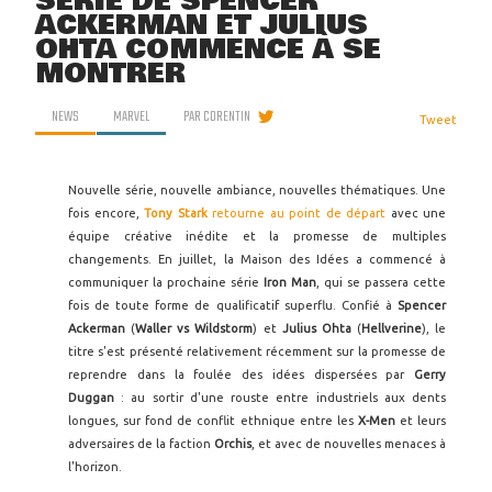
SÉRIE DE SPENCER
ACKERMAN ET JULIUS
OHTA COMMENCE À SE
MONTRER
NEWS
MARVEL
PAR
CORENTIN
Tweet
Nouvelle série, nouvelle ambiance, nouvelles thématiques. Une
fois encore,
Tony Stark
retourne au point de départ
avec une
équipe créative inédite et la promesse de multiples
changements. En juillet, la Maison des Idées a commencé à
communiquer la prochaine série
Iron Man
, qui se passera cette
fois de toute forme de qualificatif superflu. Confié à
Spencer
Ackerman
(
Waller vs Wildstorm
) et
Julius Ohta
(
Hellverine
), le
titre s'est présenté relativement récemment sur la promesse de
reprendre dans la foulée des idées dispersées par
Gerry
Duggan
: au sortir d'une rouste entre industriels aux dents
longues, sur fond de conflit ethnique entre les
X-Men
et leurs
adversaires de la faction
Orchis
, et avec de nouvelles menaces à
l'horizon.