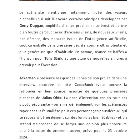
Le scénariste mentionne notamment l'idée des valeurs
d'échelle (qui suit là-encore certains principes développés par
Gerry Duggan
, amplifiés d'ici les prochains numéros) et l'envie
d'en foutre partout : avec d'anciens vilains, de nouveaux vilains,
des démons, des menaces issues de l'intelligence artificielle,
tout ça emballé dans une série décrite comme ultraviolente et
plus généreuse que d'habitude. En somme, séance de baffes à
l'horizon pour
Tony Stark
, et une pluie de nouvelles armures à
prévoir pour l'occasion.
Ackerman
a présenté les grandes lignes de son projet dans une
interview accordée au site
ComicBook
(vous pouvez la
retrouver en lien source) assortie de quelques premières
planches de
Julius Ohta
. La note d'intention est en tout cas
plutôt séduisante - on aime généralement voir les scénaristes
taper dans la fourmilière pour ces personnages poussiéreux, qui
se reposent généralement sur des formules bien établies - et on
attend maintenant de se forger une opinion plus construire
d'ici à la sortie du premier numéro, prévu pour le 23 octobre
2024.