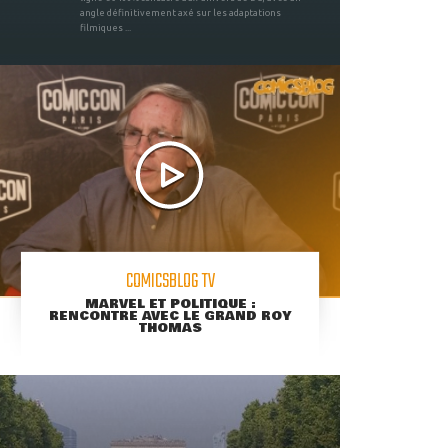
angle définitivement axé sur les adaptations
filmiques ...
COMICSBLOG TV
MARVEL ET POLITIQUE :
RENCONTRE AVEC LE GRAND ROY
THOMAS