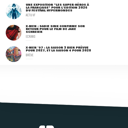
UNE EXPOSITION "LES SUPER-HÉROS À
LA FRANÇAISE" POUR L'ÉDITION 2026
DU FESTIVAL HYPERMONDES
ACTU VF
X-MEN : SADIE SINK CONFIRME SON
RETOUR POUR LE FILM DE JAKE
SCHREIER
ECRANS
X-MEN '97 : LA SAISON 3 BIEN PRÉVUE
POUR 2027, ET LA SAISON 4 POUR 2028
BRÈVE