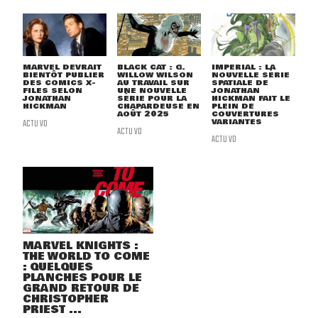
MARVEL DEVRAIT
BLACK CAT : G.
IMPERIAL : LA
BIENTÔT PUBLIER
WILLOW WILSON
NOUVELLE SÉRIE
DES COMICS X-
AU TRAVAIL SUR
SPATIALE DE
FILES SELON
UNE NOUVELLE
JONATHAN
JONATHAN
SÉRIE POUR LA
HICKMAN FAIT LE
HICKMAN
CHAPARDEUSE EN
PLEIN DE
AOÛT 2025
COUVERTURES
ACTU VO
VARIANTES
ACTU VO
ACTU VO
MARVEL KNIGHTS :
THE WORLD TO COME
: QUELQUES
PLANCHES POUR LE
GRAND RETOUR DE
CHRISTOPHER
PRIEST ...