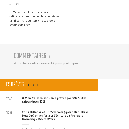
ACTU VO
La Maison des Idées n'a pas encore
validé le retour complet du label Marvel
Knights, mais qui sait ? Il est encore
possible de rêver. ...
COMMENTAIRES
(
0
)
Vous devez être connecté pour participer
LES BRÈVES
TOUT VOIR
07 AOU
X-Men '97 : la saison 3 bien prévue pour 2027, et la
saison 4 pour 2028
06 AOU
Chris McKenna et Erik Sommers (Spider-Man : Brand
New Day) en renfort sur l'écriture de Avengers :
Doomsday et Secret Wars