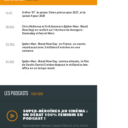
14:40
X-Men '97 : la saison 3 bien prévue pour 2027, et la
saison 4 pour 2028
06 AOU
Chris McKenna et Erik Sommers (Spider-Man : Brand
New Day) en renfort sur l'écriture de Avengers :
Doomsday et Secret Wars
05 AOU
Spider-Man : Brand New Day : en France, un succès
record aussi avec 3 millions d'entrées en une
semaine
04 AOU
Spider-Man : Brand New Day : comme attendu, le film
de Destin Daniel Cretton dépasse le milliard au box-
office en un temps record
LES PODCASTS
TOUT VOIR
SUPER-HÉROÏNES AU CINÉMA :
UN DÉBAT 100% FÉMININ EN
PODCAST !
Après Wonder Woman, Captain Marvel, et le récent