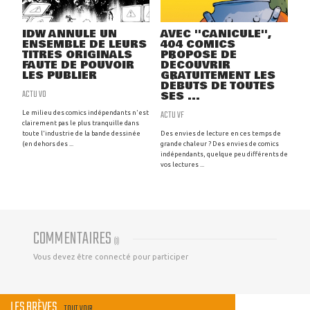
IDW ANNULE UN
AVEC ''CANICULE'',
ENSEMBLE DE LEURS
404 COMICS
TITRES ORIGINALS
PROPOSE DE
FAUTE DE POUVOIR
DÉCOUVRIR
LES PUBLIER
GRATUITEMENT LES
DÉBUTS DE TOUTES
ACTU VO
SES ...
ACTU VF
Le milieu des comics indépendants n'est
clairement pas le plus tranquille dans
toute l'industrie de la bande dessinée
Des envies de lecture en ces temps de
(en dehors des ...
grande chaleur ? Des envies de comics
indépendants, quelque peu différents de
vos lectures ...
COMMENTAIRES
(
0
)
Vous devez être connecté pour participer
LES BRÈVES
TOUT VOIR