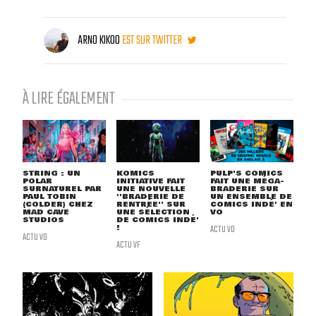
ARNO KIKOO
EST SUR TWITTER
À LIRE ÉGALEMENT
STRING : UN
KOMICS
PULP'S COMICS
POLAR
INITIATIVE FAIT
FAIT UNE MÉGA-
SURNATUREL PAR
UNE NOUVELLE
BRADERIE SUR
PAUL TOBIN
''BRADERIE DE
UN ENSEMBLE DE
(COLDER) CHEZ
RENTRÉE'' SUR
COMICS INDÉ' EN
MAD CAVE
UNE SÉLECTION
VO
STUDIOS
DE COMICS INDÉ'
!
ACTU VO
ACTU VO
ACTU VF