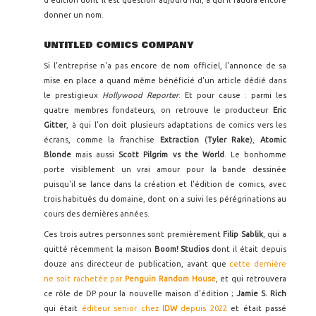
d'édition dont il est question aujourd'hui, à qui il faudra encore
donner un nom.
UNTITLED COMICS COMPANY
Si l'entreprise n'a pas encore de nom officiel, l'annonce de sa
mise en place a quand même bénéficié d'un article dédié dans
le prestigieux
Hollywood Reporter
. Et pour cause : parmi les
quatre membres fondateurs, on retrouve le producteur
Eric
Gitter
, à qui l'on doit plusieurs adaptations de comics vers les
écrans, comme la franchise
Extraction
(
Tyler Rake
),
Atomic
Blonde
mais aussi
Scott Pilgrim vs the World
. Le bonhomme
porte visiblement un vrai amour pour la bande dessinée
puisqu'il se lance dans la création et l'édition de comics, avec
trois habitués du domaine, dont on a suivi les pérégrinations au
cours des dernières années.
Ces trois autres personnes sont premièrement
Filip Sablik
, qui a
quitté récemment la maison
Boom! Studios
dont il était depuis
douze ans directeur de publication, avant que
cette dernière
ne soit rachetée par
Penguin Random House
, et qui retrouvera
ce rôle de DP pour la nouvelle maison d'édition ;
Jamie S. Rich
qui était
éditeur senior chez
IDW
depuis 2022
et était passé