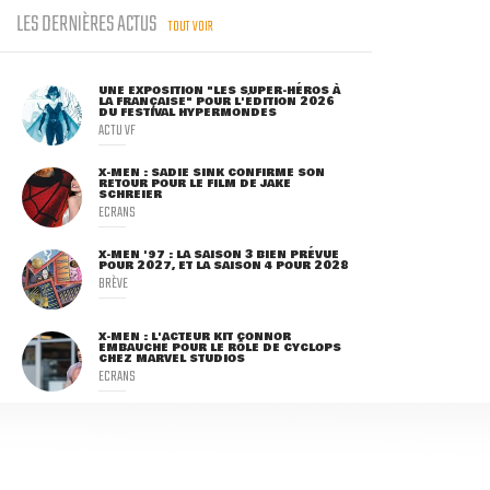
LES DERNIÈRES ACTUS
TOUT VOIR
UNE EXPOSITION "LES SUPER-HÉROS À
LA FRANÇAISE" POUR L'ÉDITION 2026
DU FESTIVAL HYPERMONDES
ACTU VF
X-MEN : SADIE SINK CONFIRME SON
RETOUR POUR LE FILM DE JAKE
SCHREIER
ECRANS
X-MEN '97 : LA SAISON 3 BIEN PRÉVUE
POUR 2027, ET LA SAISON 4 POUR 2028
BRÈVE
X-MEN : L'ACTEUR KIT CONNOR
EMBAUCHÉ POUR LE RÔLE DE CYCLOPS
CHEZ MARVEL STUDIOS
ECRANS