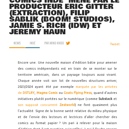
COMICS INDÉ' MENÉ PAR LE
PRODUCTEUR ERIC GITTER
(EXTRACTION), FILIP
SABLIK (BOOM! STUDIOS),
JAMIE S. RICH (IDW) ET
JEREMY HAUN
NEWS
INDÉ
PAR
ARNO KIKOO
Tweet
Encore une. Une nouvelle maison d'édition bâtie pour amener
des comics indépendants est en train de se monter sur le
territoire américain, dans un paysage toujours aussi vivant.
Chaque année voit son lot de nouvelles structures arriver,
2023/2024 ayant été par exemple
marquée par les arrivées
de
DSTLRY
,
Magma Comix
ou
Goats Flying Press
, quand d'autres
initiatives plutôt portées sur le numérique (comme
Substack
et
son supposé concurrent
Zestworld
) ne font quasiment plus
l'actualité. Signe de la bonne santé relative du milieu physique
et de l'envie des lecteurs et lectrices d'aller chercher des
comics au format papier ? Un pari à relever pour la maison