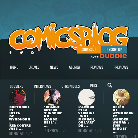
CONNEXION
INSCRIPTION
HOME
BRÈVES
NEWS
AGENDA
REVIEWS
PREVIEWS
PLUS
DOSSIERS
INTERVIEWS
CHRONIQUES
SUPERGIRL
"CHAQUE
L'AMOUR
HELEN
ET
AUTEUR
ET LA
DE
HELEN
S'INSPIRE
VERMINE
WYNDHORN
DE
DU
: WILL
ET
WYNDHORN
MONDE
MCPHAIL,
WONDER
:
RÉEL" :
OU L'ART
WOMAN :
RENCONTRE
...
DE ...
TOM
AVEC ...
KING ET
INTERVIEW
INTERVIEW
1
1
...
INTERVIEW
4
INTERVIEW
3