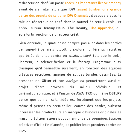
rédacteur en chef l'an passé
après les importants licenciements
,
avant de s'en aller alors que
IDW
laissait tomber une grande
partie des projets de sa ligne
IDW Originals
; il occupera aussi le
rôle de rédacteur en chef chez le nouvel éditeur à venir ; et
enfin l'auteur
Jeremy Haun
(
The Beauty
,
The Approche
) qui
aura lui la fonction de directeur créatif.
Bien entendu, le quatuor ne compte pas aller dans les comics
de super-héros mais plutôt d'explorer différents registres
appréciés dans les comics en
creator-owned
, tels que le polar,
l'horreur, la science-fiction et la fantasy. Programme aussi
classique qu'il permettra sûrement, en fonction des équipes
créatives recrutées, amener de solides bandes dessinées. La
présence de
Gitter
et son
background
permettront aussi au
projet d'être proches du milieu télévisuel et
cinématographique, et à l'instar de
AWA
,
TKO
ou même
DSTLRY
de ce que l'on en sait, l'idée est forcément que les projets,
même si pensés en premier lieu comme des comics, puissent
intéresser les producteurs en manque d'histoires originales. La
maison d'édition espère pouvoir annonce de premières équipes
créatives d'ici la fin d'année, et publier leurs premiers comics en
2025.