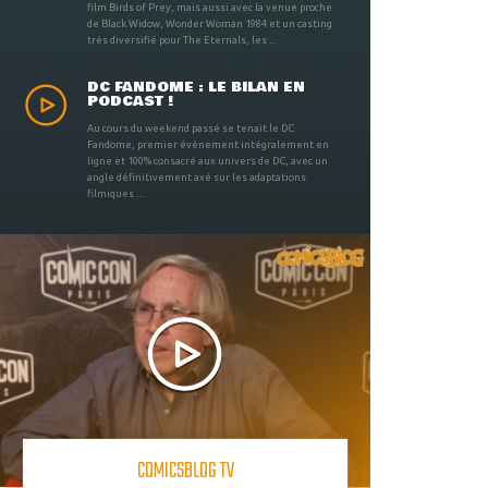
film Birds of Prey, mais aussi avec la venue proche
de Black Widow, Wonder Woman 1984 et un casting
très diversifié pour The Eternals, les ...
DC FANDOME : LE BILAN EN
PODCAST !
Au cours du weekend passé se tenait le DC
Fandome, premier évènement intégralement en
ligne et 100% consacré aux univers de DC, avec un
angle définitivement axé sur les adaptations
filmiques ...
COMICSBLOG TV