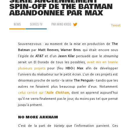
SÉRIE ANCIENNEMENT
SPIN-OFF DE THE BATMAN
ABANDONNÉE PAR MAX
NEWS
SERIES TV
PAR
ARNO KIKOO
Tweet
Souvenez-vous : au moment de la mise en production de
The
Batman
par
Matt Reeves
,
Warner Bros.
qui était encore sous
l'égide de
AT&T
et d'un
Jason Kilar
persuadé que le
streaming
serait un El Dorado de tous les possibles,
avait mis en branle
plusieurs projets
pour (feu
HBO-
)
Max
afin de développer
l'univers du réalisateur sur le petit écran. L'un de ces projets est
désormais proche de sortir - la série
The Penguin
- tandis que les
autres ne faisaient plus beaucoup parler d'eux. Notamment
celui centré sur l'
Asile d'Arkham
, dont on apprend aujourd'hui
qu'il ne verra finalement pas le jour, du moins pas tel que pensé
jusqu'à présent.
NO MORE ARKHAM
C'est de la part de
Variety
que l'information parvient. Ces