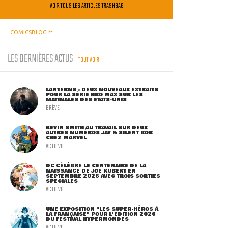
VOIR TOUS LES ARTICLES TRASHBAG
COMICSBLOG.fr
LES DERNIÈRES ACTUS
TOUT VOIR
LANTERNS : DEUX NOUVEAUX EXTRAITS
POUR LA SÉRIE HBO MAX SUR LES
MATINALES DES ETATS-UNIS
BRÈVE
KEVIN SMITH AU TRAVAIL SUR DEUX
AUTRES NUMÉROS JAY & SILENT BOB
CHEZ MARVEL
ACTU VO
DC CÉLÈBRE LE CENTENAIRE DE LA
NAISSANCE DE JOE KUBERT EN
SEPTEMBRE 2026 AVEC TROIS SORTIES
SPÉCIALES
ACTU VO
UNE EXPOSITION "LES SUPER-HÉROS À
LA FRANÇAISE" POUR L'ÉDITION 2026
DU FESTIVAL HYPERMONDES
ACTU VF