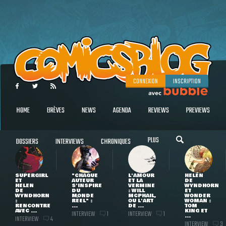
CONNEXION
INSCRIPTION
HOME
BRÈVES
NEWS
AGENDA
REVIEWS
PREVIEWS
PLUS
DOSSIERS
INTERVIEWS
CHRONIQUES
SUPERGIRL
"CHAQUE
L'AMOUR
HELEN
ET
AUTEUR
ET LA
DE
HELEN
S'INSPIRE
VERMINE
WYNDHORN
DE
DU
: WILL
ET
WYNDHORN
MONDE
MCPHAIL,
WONDER
:
RÉEL" :
OU L'ART
WOMAN :
RENCONTRE
...
DE ...
TOM
AVEC ...
KING ET
INTERVIEW
INTERVIEW
1
1
...
INTERVIEW
4
INTERVIEW
3