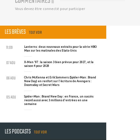
COMMENTAIRES
(
0
)
Vous devez être connecté pour participer
LES BRÈVES
TOUT VOIR
11:09
Lanterns : deux nouveaux extraits pour la série HBO
Max sur les matinales des Etats-Unis
07 AOU
X-Men '97 : la saison 3 bien prévue pour 2027, et la
saison 4 pour 2028
06 AOU
Chris McKenna et Erik Sommers (Spider-Man : Brand
New Day) en renfort sur l'écriture de Avengers :
Doomsday et Secret Wars
05 AOU
Spider-Man : Brand New Day : en France, un succès
record aussi avec 3 millions d'entrées en une
semaine
LES PODCASTS
TOUT VOIR