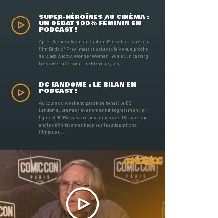
SUPER-HÉROÏNES AU CINÉMA :
UN DÉBAT 100% FÉMININ EN
PODCAST !
Après Wonder Woman, Captain Marvel, et le récent
film Birds of Prey, mais aussi avec la venue proche
de Black Widow, Wonder Woman 1984 et un casting
très diversifié pour The Eternals, les ...
DC FANDOME : LE BILAN EN
PODCAST !
Au cours du weekend passé se tenait le DC
Fandome, premier évènement intégralement en
ligne et 100% consacré aux univers de DC, avec un
angle définitivement axé sur les adaptations
filmiques ...