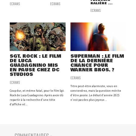
ECRANS
ECRANS
RALIÈRE ...
ECRANS
SGT. ROCK : LE FILM
SUPERMAN : LE FILM
DE LUCA
DE LA DERNIÈRE
GUADAGNINO MIS
CHANCE POUR
EN PAUSE CHEZ DC
WARNER BROS. ?
STUDIOS
ECRANS
ECRANS
Titre peut-être alarmiste, vous en
Coup dur, et même fatal, pour le film Sgt.
conviendrez, mais la question mérite
Rock de Luca Guadagnino. Après avoir dû
d'être posée. Le début d'année 2025
repartir à la recherche d'une tête
n'est pas des plus joyeux ...
d'affiche et ...