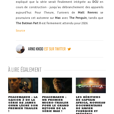
expliqué que la série serait finalement intégrée au
DCU
en
cours de construction - jusqu'au débranchement des appareils
aujourd'hui. Pour l'heure, l'univers de
Matt Reeves
se
poursuivra cet automne sur
Max
avec
The Penguin
, tandis que
The Batman Part II
est fermement attendu pour 2026.
Source
ARNO KIKOO
EST SUR TWITTER
À LIRE ÉGALEMENT
PEACEMAKER : LA
PEACEMAKER :
LES HÉRITIERS
SAISON 2 DE LA
UN PREMIER
DE CAPTAIN
SÉRIE DE JAMES
MICRO-TRAILER
AFRICA, NOUVEAU
GUNN LÂCHE SON
POUR LE GRAND
DOCUMENTAIRE
PREMIER TRAILER
RETOUR DE LA
DE XAVIER
!
SÉRIE MAX !
FOURNIER ET
FRÉDÉRIC