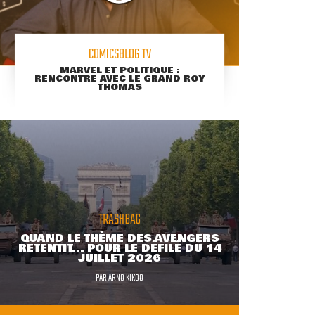
COMICSBLOG TV
MARVEL ET POLITIQUE :
RENCONTRE AVEC LE GRAND ROY
THOMAS
TRASHBAG
QUAND LE THÈME DES AVENGERS
RETENTIT... POUR LE DÉFILÉ DU 14
JUILLET 2026
PAR
ARNO KIKOO