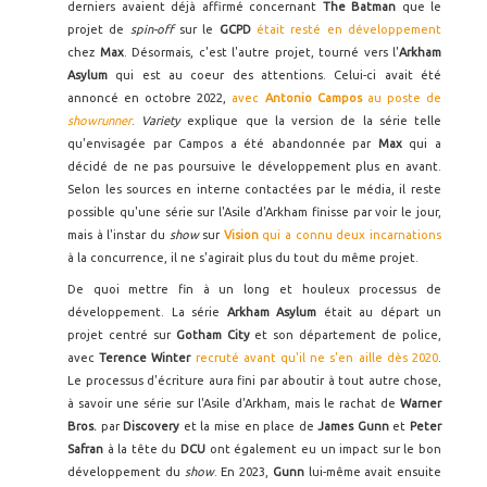
derniers avaient déjà affirmé concernant
The Batman
que le
projet de
spin-off
sur le
GCPD
était resté en développement
chez
Max
. Désormais, c'est l'autre projet, tourné vers l'
Arkham
Asylum
qui est au coeur des attentions. Celui-ci avait été
annoncé en octobre 2022,
avec
Antonio Campos
au poste de
showrunner
.
Variety
explique que la version de la série telle
qu'envisagée par Campos a été abandonnée par
Max
qui a
décidé de ne pas poursuive le développement plus en avant.
Selon les sources en interne contactées par le média, il reste
possible qu'une série sur l'Asile d'Arkham finisse par voir le jour,
mais à l'instar du
show
sur
Vision
qui a connu deux incarnations
à la concurrence, il ne s'agirait plus du tout du même projet.
De quoi mettre fin à un long et houleux processus de
développement. La série
Arkham Asylum
était au départ un
projet centré sur
Gotham City
et son département de police,
avec
Terence Winter
recruté avant qu'il ne s'en aille dès 2020
.
Le processus d'écriture aura fini par aboutir à tout autre chose,
à savoir une série sur l'Asile d'Arkham, mais le rachat de
Warner
Bros.
par
Discovery
et la mise en place de
James Gunn
et
Peter
Safran
à la tête du
DCU
ont également eu un impact sur le bon
développement du
show
. En 2023,
Gunn
lui-même avait ensuite