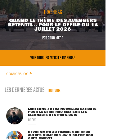
TRASHBAG
QUAND LE THÈME DES AVENGERS
RETENTIT... POUR LE DÉFILÉ DU 14
JUILLET 2026
PAR
ARNO KIKOO
VOIR TOUS LES ARTICLES TRASHBAG
COMICSBLOG.fr
LES DERNIÈRES ACTUS
TOUT VOIR
LANTERNS : DEUX NOUVEAUX EXTRAITS
POUR LA SÉRIE HBO MAX SUR LES
MATINALES DES ETATS-UNIS
BRÈVE
KEVIN SMITH AU TRAVAIL SUR DEUX
AUTRES NUMÉROS JAY & SILENT BOB
CHEZ MARVEL