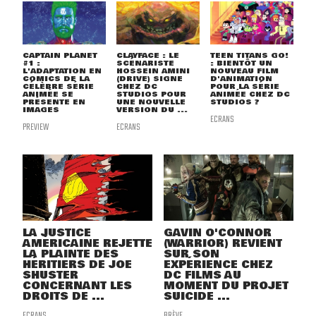
CAPTAIN PLANET
CLAYFACE : LE
TEEN TITANS GO!
#1 :
SCÉNARISTE
: BIENTÔT UN
L'ADAPTATION EN
HOSSEIN AMINI
NOUVEAU FILM
COMICS DE LA
(DRIVE) SIGNE
D'ANIMATION
CÉLÈBRE SÉRIE
CHEZ DC
POUR LA SÉRIE
ANIMÉE SE
STUDIOS POUR
ANIMÉE CHEZ DC
PRÉSENTE EN
UNE NOUVELLE
STUDIOS ?
IMAGES
VERSION DU ...
ECRANS
PREVIEW
ECRANS
LA JUSTICE
GAVIN O'CONNOR
AMÉRICAINE REJETTE
(WARRIOR) REVIENT
LA PLAINTE DES
SUR SON
HÉRITIERS DE JOE
EXPÉRIENCE CHEZ
SHUSTER
DC FILMS AU
CONCERNANT LES
MOMENT DU PROJET
DROITS DE ...
SUICIDE ...
ECRANS
BRÈVE