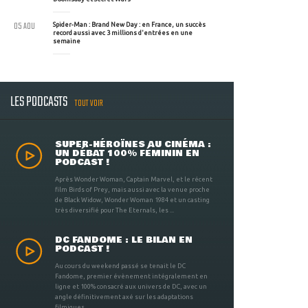
05 AOU
Spider-Man : Brand New Day : en France, un succès
record aussi avec 3 millions d'entrées en une
semaine
LES PODCASTS
TOUT VOIR
SUPER-HÉROÏNES AU CINÉMA :
UN DÉBAT 100% FÉMININ EN
PODCAST !
Après Wonder Woman, Captain Marvel, et le récent
film Birds of Prey, mais aussi avec la venue proche
de Black Widow, Wonder Woman 1984 et un casting
très diversifié pour The Eternals, les ...
DC FANDOME : LE BILAN EN
PODCAST !
Au cours du weekend passé se tenait le DC
Fandome, premier évènement intégralement en
ligne et 100% consacré aux univers de DC, avec un
angle définitivement axé sur les adaptations
filmiques ...