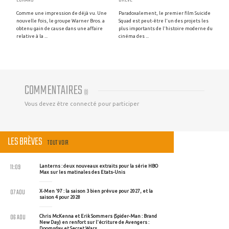
Comme une impression de déjà vu. Une
Paradoxalement, le premier film Suicide
nouvelle fois, le groupe Warner Bros. a
Squad est peut-être l'un des projets les
obtenu gain de cause dans une affaire
plus importants de l'histoire moderne du
relative à la ...
cinéma des ...
COMMENTAIRES
(
0
)
Vous devez être connecté pour participer
LES BRÈVES
TOUT VOIR
11:09
Lanterns : deux nouveaux extraits pour la série HBO
Max sur les matinales des Etats-Unis
07 AOU
X-Men '97 : la saison 3 bien prévue pour 2027, et la
saison 4 pour 2028
06 AOU
Chris McKenna et Erik Sommers (Spider-Man : Brand
New Day) en renfort sur l'écriture de Avengers :
Doomsday et Secret Wars