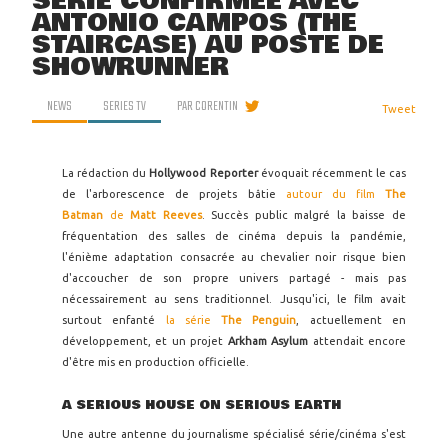
SÉRIE CONFIRMÉE AVEC
ANTONIO CAMPOS (THE
STAIRCASE) AU POSTE DE
SHOWRUNNER
NEWS
SERIES TV
PAR
CORENTIN
Tweet
La rédaction du
Hollywood Reporter
évoquait récemment le cas
de l'arborescence de projets bâtie
autour du film
The
Batman
de
Matt Reeves
. Succès public malgré la baisse de
fréquentation des salles de cinéma depuis la pandémie,
l'énième adaptation consacrée au chevalier noir risque bien
d'accoucher de son propre univers partagé - mais pas
nécessairement au sens traditionnel. Jusqu'ici, le film avait
surtout enfanté
la série
The Penguin
, actuellement en
développement, et un projet
Arkham Asylum
attendait encore
d'être mis en production officielle.
A SERIOUS HOUSE ON SERIOUS EARTH
Une autre antenne du journalisme spécialisé série/cinéma s'est