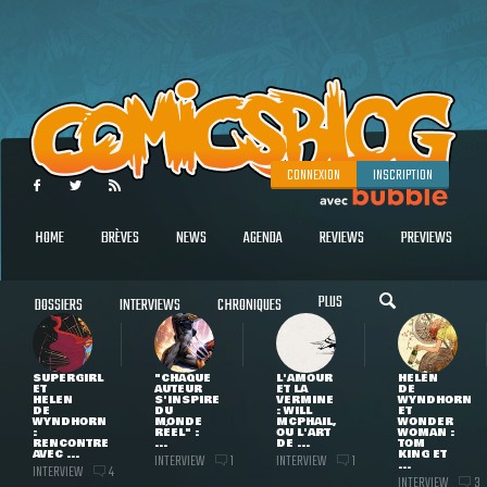
CONNEXION
INSCRIPTION
HOME
BRÈVES
NEWS
AGENDA
REVIEWS
PREVIEWS
PLUS
DOSSIERS
INTERVIEWS
CHRONIQUES
SUPERGIRL
"CHAQUE
L'AMOUR
HELEN
ET
AUTEUR
ET LA
DE
HELEN
S'INSPIRE
VERMINE
WYNDHORN
DE
DU
: WILL
ET
WYNDHORN
MONDE
MCPHAIL,
WONDER
:
RÉEL" :
OU L'ART
WOMAN :
RENCONTRE
...
DE ...
TOM
AVEC ...
KING ET
INTERVIEW
INTERVIEW
1
1
...
INTERVIEW
4
INTERVIEW
3