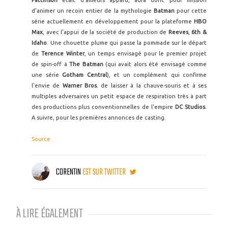
Pattinson
était d'ailleurs apparu, aura donc pour mission
d'animer un recoin entier de la mythologie
Batman
pour cette
série actuellement en développement pour la plateforme
HBO
Max
, avec l'appui de la société de production de
Reeves
,
6th &
Idaho
. Une chouette plume qui passe la pommade sur le départ
de
Terence Winter
, un temps envisagé pour le premier projet
de spin-off à
The Batman
(qui avait alors été envisagé comme
une série
Gotham Central
), et un complément qui confirme
l'envie de
Warner Bros.
de laisser à la chauve-souris et à ses
multiples adversaires un petit espace de respiration très à part
des productions plus conventionnelles de l'empire
DC Studios
.
A suivre, pour les premières annonces de casting.
Source
CORENTIN
EST SUR TWITTER
À LIRE ÉGALEMENT