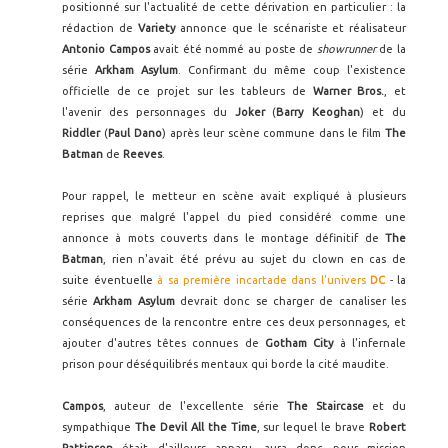
positionné sur l'actualité de cette dérivation en particulier : la
rédaction de
Variety
annonce que le scénariste et réalisateur
Antonio Campos
avait été nommé au poste de
showrunner
de la
série
Arkham Asylum
. Confirmant du même coup l'existence
officielle de ce projet sur les tableurs de
Warner Bros.
, et
l'avenir des personnages du
Joker
(
Barry Keoghan
) et du
Riddler
(
Paul Dano
) après leur scène commune dans le film
The
Batman
de
Reeves
.
Pour rappel, le metteur en scène avait expliqué à plusieurs
reprises que malgré l'appel du pied considéré comme une
annonce à mots couverts dans le montage définitif de
The
Batman
, rien n'avait été prévu au sujet du clown en cas de
suite éventuelle
à sa première incartade dans l'univers
DC
- la
série
Arkham Asylum
devrait donc se charger de canaliser les
conséquences de la rencontre entre ces deux personnages, et
ajouter d'autres têtes connues de
Gotham City
à l'infernale
prison pour déséquilibrés mentaux qui borde la cité maudite.
Campos
, auteur de l'excellente série
The Staircase
et du
sympathique
The Devil All the Time
, sur lequel le brave
Robert