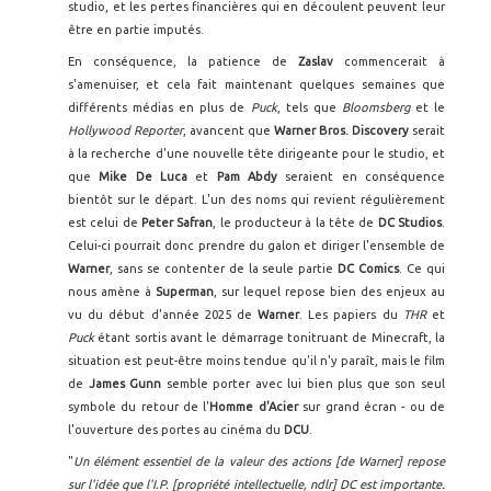
studio, et les pertes financières qui en découlent peuvent leur
être en partie imputés.
En conséquence, la patience de
Zaslav
commencerait à
s'amenuiser, et cela fait maintenant quelques semaines que
différents médias en plus de
Puck
, tels que
Bloomsberg
et le
Hollywood Reporter
, avancent que
Warner Bros. Discovery
serait
à la recherche d'une nouvelle tête dirigeante pour le studio, et
que
Mike De Luca
et
Pam Abdy
seraient en conséquence
bientôt sur le départ. L'un des noms qui revient régulièrement
est celui de
Peter Safran
, le producteur à la tête de
DC Studios
.
Celui-ci pourrait donc prendre du galon et diriger l'ensemble de
Warner
, sans se contenter de la seule partie
DC Comics
. Ce qui
nous amène à
Superman
, sur lequel repose bien des enjeux au
vu du début d'année 2025 de
Warner
. Les papiers du
THR
et
Puck
étant sortis avant le démarrage tonitruant de Minecraft, la
situation est peut-être moins tendue qu'il n'y paraît, mais le film
de
James Gunn
semble porter avec lui bien plus que son seul
symbole du retour de l'
Homme d'Acier
sur grand écran - ou de
l'ouverture des portes au cinéma du
DCU
.
"
Un élément essentiel de la valeur des actions [de Warner] repose
sur l'idée que l'I.P. [propriété intellectuelle, ndlr] DC est importante.