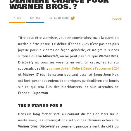
DERNIÈRE CHANCE POUR
WARNER BROS. ?
NEWS
CINÉMA
PAR
ARNO KIKOO
Tweet
Titre peut-être alarmiste, vous en conviendrez, mais la question
mérite d'être posée. Le début d'année 2025 n'est pas des plus
joyeux pour le cinéma de façon générale, et malgré le succès
surprise du film
Minecraft
, on ne peut pas dire que
Warner Bros.
Discovery
ait tous ses voyants au vert. En cause, les échecs
successifs des films
comme
Joker : Folie à Deux
à l'automne 2024
et
Mickey 17
(du réalisateur pourtant oscarisé Bong Joon Ho),
qui font peser des enjeux économiques particulièrement lourds
sur ce qui sera l'un des blockbusters les plus attendus de
l'année :
Superman
.
THE S STANDS FOR $
Dans un long format sorti au courant du mois de mars sur le
média
Puck
, les interrogations autour des derniers échecs de
Warner Bros. Discovery
se tournent principalement du côté du