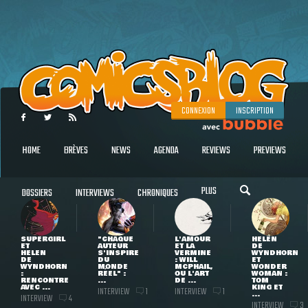
CONNEXION
INSCRIPTION
HOME
BRÈVES
NEWS
AGENDA
REVIEWS
PREVIEWS
PLUS
DOSSIERS
INTERVIEWS
CHRONIQUES
SUPERGIRL
"CHAQUE
L'AMOUR
HELEN
ET
AUTEUR
ET LA
DE
HELEN
S'INSPIRE
VERMINE
WYNDHORN
DE
DU
: WILL
ET
WYNDHORN
MONDE
MCPHAIL,
WONDER
:
RÉEL" :
OU L'ART
WOMAN :
RENCONTRE
...
DE ...
TOM
AVEC ...
KING ET
INTERVIEW
INTERVIEW
1
1
...
INTERVIEW
4
INTERVIEW
3