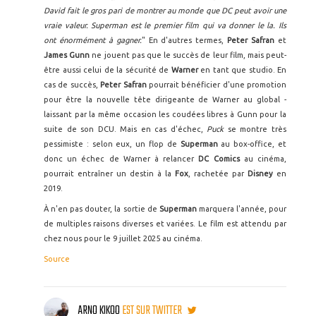
David fait le gros pari de montrer au monde que DC peut avoir une
vraie valeur. Superman est le premier film qui va donner le la. Ils
ont énormément à gagner.
" En d'autres termes,
Peter Safran
et
James Gunn
ne jouent pas que le succès de leur film, mais peut-
être aussi celui de la sécurité de
Warner
en tant que studio. En
cas de succès,
Peter Safran
pourrait bénéficier d'une promotion
pour être la nouvelle tête dirigeante de Warner au global -
laissant par la même occasion les coudées libres à Gunn pour la
suite de son DCU. Mais en cas d'échec,
Puck
se montre très
pessimiste : selon eux, un flop de
Superman
au box-office, et
donc un échec de Warner à relancer
DC Comics
au cinéma,
pourrait entraîner un destin à la
Fox
, rachetée par
Disney
en
2019.
À n'en pas douter, la sortie de
Superman
marquera l'année, pour
de multiples raisons diverses et variées. Le film est attendu par
chez nous pour le 9 juillet 2025 au cinéma.
Source
ARNO KIKOO
EST SUR TWITTER