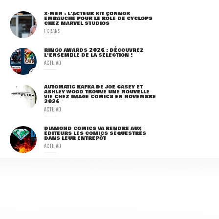
X-MEN : L'ACTEUR KIT CONNOR
EMBAUCHÉ POUR LE RÔLE DE CYCLOPS
CHEZ MARVEL STUDIOS
ECRANS
RINGO AWARDS 2026 : DÉCOUVREZ
L'ENSEMBLE DE LA SÉLECTION !
ACTU VO
AUTOMATIC KAFKA DE JOE CASEY ET
ASHLEY WOOD TROUVE UNE NOUVELLE
VIE CHEZ IMAGE COMICS EN NOVEMBRE
2026
ACTU VO
DIAMOND COMICS VA RENDRE AUX
ÉDITEURS LES COMICS SÉQUESTRÉS
DANS LEUR ENTREPÔT
ACTU VO