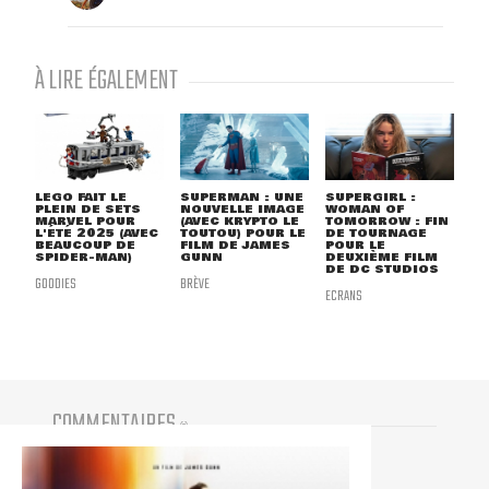
À LIRE ÉGALEMENT
LEGO FAIT LE
SUPERMAN : UNE
SUPERGIRL :
PLEIN DE SETS
NOUVELLE IMAGE
WOMAN OF
MARVEL POUR
(AVEC KRYPTO LE
TOMORROW : FIN
L'ÉTÉ 2025 (AVEC
TOUTOU) POUR LE
DE TOURNAGE
BEAUCOUP DE
FILM DE JAMES
POUR LE
SPIDER-MAN)
GUNN
DEUXIÈME FILM
DE DC STUDIOS
GOODIES
BRÈVE
ECRANS
COMMENTAIRES
(
0
)
Vous devez être connecté pour participer