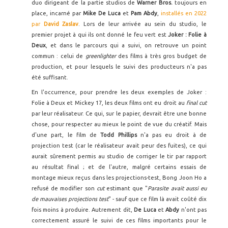
duo dirigeant de la partie studios de
Warner Bros.
toujours en
place, incarné par
Mike De Luca
et
Pam Abdy
,
installés en 2022
par
David Zaslav
. Lors de leur arrivée au sein du studio, le
premier projet à qui ils ont donné le feu vert est
Joker : Folie à
Deux
, et dans le parcours qui a suivi, on retrouve un point
commun : celui de
greenlighter
des films à très gros budget de
production, et pour lesquels le suivi des producteurs n'a pas
été suffisant.
En l'occurrence, pour prendre les deux exemples de Joker :
Folie à Deux et Mickey 17, les deux films ont eu droit au
final cut
par leur réalisateur. Ce qui, sur le papier, devrait être une bonne
chose, pour respecter au mieux le point de vue du créatif. Mais
d'une part, le film de
Todd Phillips
n'a pas eu droit à de
projection test (car le réalisateur avait peur des fuites), ce qui
aurait sûrement permis au studio de corriger le tir par rapport
au résultat final ; et de l'autre, malgré certains essais de
montage mieux reçus dans les projections-test, Bong Joon Ho a
refusé de modifier son
cut
estimant que "
Parasite avait aussi eu
de mauvaises projections test
" - sauf que ce film là avait coûté dix
fois moins à produire. Autrement dit,
De Luca
et
Abdy
n'ont pas
correctement assuré le suivi de ces films importants pour le