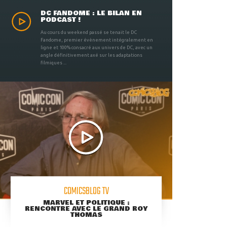
DC FANDOME : LE BILAN EN
PODCAST !
Au cours du weekend passé se tenait le DC
Fandome, premier évènement intégralement en
ligne et 100% consacré aux univers de DC, avec un
angle définitivement axé sur les adaptations
filmiques ...
COMICSBLOG TV
MARVEL ET POLITIQUE :
RENCONTRE AVEC LE GRAND ROY
THOMAS