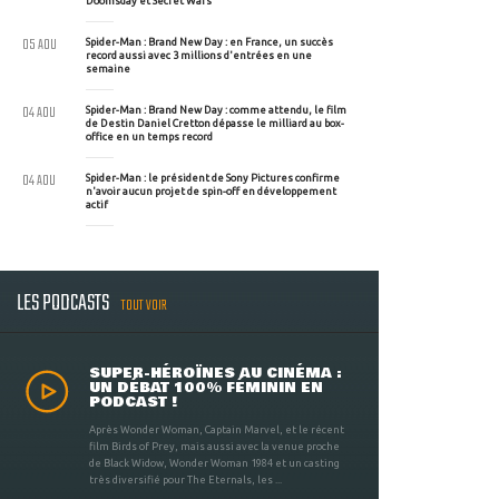
Doomsday et Secret Wars
05 AOU
Spider-Man : Brand New Day : en France, un succès
record aussi avec 3 millions d'entrées en une
semaine
04 AOU
Spider-Man : Brand New Day : comme attendu, le film
de Destin Daniel Cretton dépasse le milliard au box-
office en un temps record
04 AOU
Spider-Man : le président de Sony Pictures confirme
n'avoir aucun projet de spin-off en développement
actif
LES PODCASTS
TOUT VOIR
SUPER-HÉROÏNES AU CINÉMA :
UN DÉBAT 100% FÉMININ EN
PODCAST !
Après Wonder Woman, Captain Marvel, et le récent
film Birds of Prey, mais aussi avec la venue proche
de Black Widow, Wonder Woman 1984 et un casting
très diversifié pour The Eternals, les ...