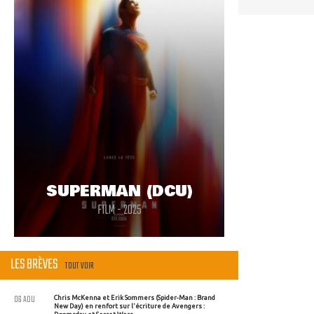
SUPERMAN (DCU)
FILM - 2025
LES BRÈVES
TOUT VOIR
06 AOU
Chris McKenna et Erik Sommers (Spider-Man : Brand
New Day) en renfort sur l'écriture de Avengers :