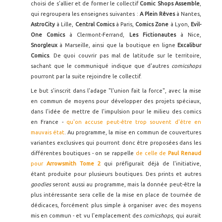
choisi de s'allier et de former le collectif
Comic Shops Assemble
,
qui regroupera les enseignes suivantes :
A Plein Rêves
à Nantes,
AstroCity
à Lille,
Central Comics
à Paris,
Comics Zone
à Lyon,
Evil-
One Comics
à Clermont-Ferrand,
Les Fictionautes
à Nice,
Snorgleux
à Marseille, ainsi que la boutique en ligne
Excalibur
Comics
. De quoi couvrir pas mal de latitude sur le territoire,
sachant que le communiqué indique que d'autres
comicshops
pourront par la suite rejoindre le collectif.
Le but s'inscrit dans l'adage "l'union fait la force", avec la mise
en commun de moyens pour développer des projets spéciaux,
dans l'idée de mettre de l'impulsion pour le milieu des comics
en France -
qu'on accuse peut-être trop souvent d'être en
mauvais état
. Au programme, la mise en commun de couvertures
variantes exclusives qui pourront donc être proposées dans les
différentes boutiques - on se rappelle
de celle de
Paul Renaud
pour
Arrowsmith Tome 2
qui préfigurait déjà de l'initiative,
étant produite pour plusieurs boutiques. Des prints et autres
goodies
seront aussi au programme, mais la donnée peut-être la
plus intéressante sera celle de la mise en place de tournée de
dédicaces, forcément plus simple à organiser avec des moyens
mis en commun - et vu l'emplacement des
comicshops
, qui aurait