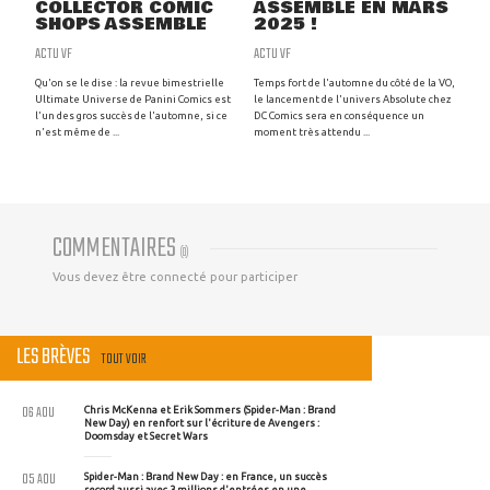
COLLECTOR COMIC
ASSEMBLE EN MARS
SHOPS ASSEMBLE
2025 !
ACTU VF
ACTU VF
Qu'on se le dise : la revue bimestrielle
Temps fort de l'automne du côté de la VO,
Ultimate Universe de Panini Comics est
le lancement de l'univers Absolute chez
l'un des gros succès de l'automne, si ce
DC Comics sera en conséquence un
n'est même de ...
moment très attendu ...
COMMENTAIRES
(
0
)
Vous devez être connecté pour participer
LES BRÈVES
TOUT VOIR
06 AOU
Chris McKenna et Erik Sommers (Spider-Man : Brand
New Day) en renfort sur l'écriture de Avengers :
Doomsday et Secret Wars
05 AOU
Spider-Man : Brand New Day : en France, un succès
record aussi avec 3 millions d'entrées en une