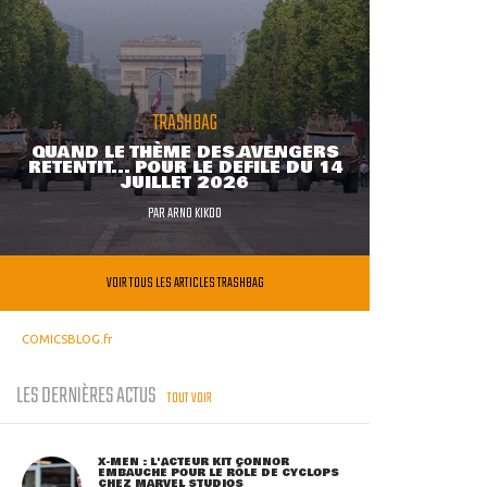
TRASHBAG
QUAND LE THÈME DES AVENGERS
RETENTIT... POUR LE DÉFILÉ DU 14
JUILLET 2026
PAR
ARNO KIKOO
VOIR TOUS LES ARTICLES TRASHBAG
COMICSBLOG.fr
LES DERNIÈRES ACTUS
TOUT VOIR
X-MEN : L'ACTEUR KIT CONNOR
EMBAUCHÉ POUR LE RÔLE DE CYCLOPS
CHEZ MARVEL STUDIOS