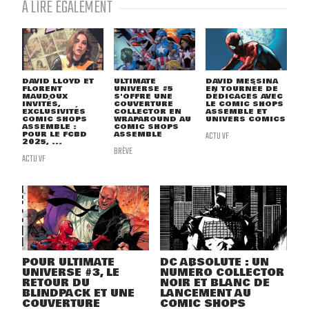
À LIRE ÉGALEMENT
DAVID LLOYD ET
ULTIMATE
DAVID MESSINA
FLORENT
UNIVERSE #5
EN TOURNÉE DE
MAUDOUX
S'OFFRE UNE
DÉDICACES AVEC
INVITÉS,
COUVERTURE
LE COMIC SHOPS
EXCLUSIVITÉS
COLLECTOR EN
ASSEMBLE ET
COMIC SHOPS
WRAPAROUND AU
UNIVERS COMICS
ASSEMBLE :
COMIC SHOPS
POUR LE FCBD
ASSEMBLE
ACTU VF
2025, ...
BRÈVE
ACTU VF
POUR ULTIMATE
DC ABSOLUTE : UN
UNIVERSE #3, LE
NUMÉRO COLLECTOR
RETOUR DU
NOIR ET BLANC DE
BLINDPACK ET UNE
LANCEMENT AU
COUVERTURE
COMIC SHOPS