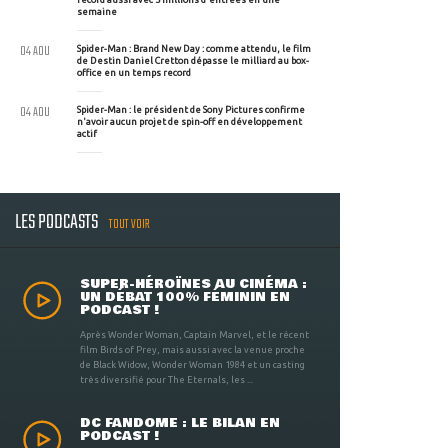
semaine
04 AOU
Spider-Man : Brand New Day : comme attendu, le film
de Destin Daniel Cretton dépasse le milliard au box-
office en un temps record
04 AOU
Spider-Man : le président de Sony Pictures confirme
n'avoir aucun projet de spin-off en développement
actif
LES PODCASTS
TOUT VOIR
SUPER-HÉROÏNES AU CINÉMA :
UN DÉBAT 100% FÉMININ EN
PODCAST !
Après Wonder Woman, Captain Marvel, et le récent
film Birds of Prey, mais aussi avec la venue proche
de Black Widow, Wonder Woman 1984 et un casting
très diversifié pour The Eternals, les ...
DC FANDOME : LE BILAN EN
PODCAST !