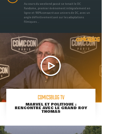
Au cours du weekend passé se tenait le DC
Fandome, premier évènement intégralement en
ligne et 100% consacré aux univers de DC, avec un
angle définitivement axé sur les adaptations
filmiques ...
COMICSBLOG TV
MARVEL ET POLITIQUE :
RENCONTRE AVEC LE GRAND ROY
THOMAS