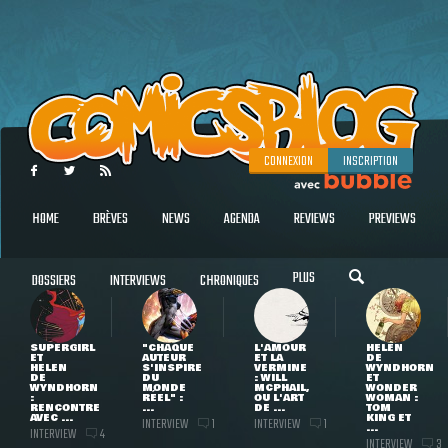
CONNEXION
INSCRIPTION
HOME
BRÈVES
NEWS
AGENDA
REVIEWS
PREVIEWS
PLUS
DOSSIERS
INTERVIEWS
CHRONIQUES
SUPERGIRL
"CHAQUE
L'AMOUR
HELEN
ET
AUTEUR
ET LA
DE
HELEN
S'INSPIRE
VERMINE
WYNDHORN
DE
DU
: WILL
ET
WYNDHORN
MONDE
MCPHAIL,
WONDER
:
RÉEL" :
OU L'ART
WOMAN :
RENCONTRE
...
DE ...
TOM
AVEC ...
KING ET
INTERVIEW
INTERVIEW
1
1
...
INTERVIEW
4
INTERVIEW
3