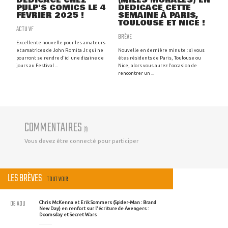
DÉDICACE CHEZ
(MILES MORALES) EN
PULP'S COMICS LE 4
DÉDICACE CETTE
FÉVRIER 2025 !
SEMAINE À PARIS,
TOULOUSE ET NICE !
ACTU VF
BRÈVE
Excellente nouvelle pour les amateurs
et amatrices de John Romita Jr. qui ne
Nouvelle en dernière minute : si vous
pourront se rendre d'ici une dizaine de
êtes résidents de Paris, Toulouse ou
jours au Festival ...
Nice, alors vous aurez l'occasion de
rencontrer un ...
COMMENTAIRES
(
0
)
Vous devez être connecté pour participer
LES BRÈVES
TOUT VOIR
06 AOU
Chris McKenna et Erik Sommers (Spider-Man : Brand
New Day) en renfort sur l'écriture de Avengers :
Doomsday et Secret Wars