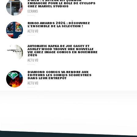
X-MEN : L'ACTEUR KIT CONNOR
EMBAUCHÉ POUR LE RÔLE DE CYCLOPS
CHEZ MARVEL STUDIOS
ECRANS
RINGO AWARDS 2026 : DÉCOUVREZ
L'ENSEMBLE DE LA SÉLECTION !
ACTU VO
AUTOMATIC KAFKA DE JOE CASEY ET
ASHLEY WOOD TROUVE UNE NOUVELLE
VIE CHEZ IMAGE COMICS EN NOVEMBRE
2026
ACTU VO
DIAMOND COMICS VA RENDRE AUX
ÉDITEURS LES COMICS SÉQUESTRÉS
DANS LEUR ENTREPÔT
ACTU VO