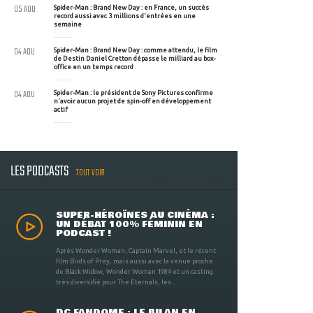
05 AOU
Spider-Man : Brand New Day : en France, un succès
record aussi avec 3 millions d'entrées en une
semaine
04 AOU
Spider-Man : Brand New Day : comme attendu, le film
de Destin Daniel Cretton dépasse le milliard au box-
office en un temps record
04 AOU
Spider-Man : le président de Sony Pictures confirme
n'avoir aucun projet de spin-off en développement
actif
LES PODCASTS
TOUT VOIR
SUPER-HÉROÏNES AU CINÉMA :
UN DÉBAT 100% FÉMININ EN
PODCAST !
Après Wonder Woman, Captain Marvel, et le récent
film Birds of Prey, mais aussi avec la venue proche
de Black Widow, Wonder Woman 1984 et un casting
très diversifié pour The Eternals, les ...
DC FANDOME : LE BILAN EN