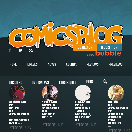
CONNEXION
INSCRIPTION
HOME
BRÈVES
NEWS
AGENDA
REVIEWS
PREVIEWS
PLUS
DOSSIERS
INTERVIEWS
CHRONIQUES
SUPERGIRL
"CHAQUE
L'AMOUR
HELEN
ET
AUTEUR
ET LA
DE
HELEN
S'INSPIRE
VERMINE
WYNDHORN
DE
DU
: WILL
ET
WYNDHORN
MONDE
MCPHAIL,
WONDER
:
RÉEL" :
OU L'ART
WOMAN :
RENCONTRE
...
DE ...
TOM
AVEC ...
KING ET
INTERVIEW
INTERVIEW
1
1
...
INTERVIEW
4
INTERVIEW
3