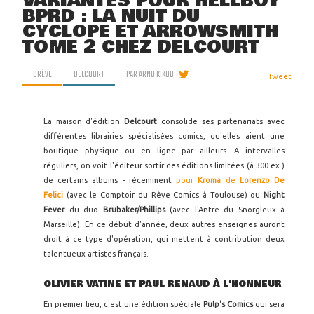
VARIANTES POUR HELLBOY
BPRD : LA NUIT DU
CYCLOPE ET ARROWSMITH
TOME 2 CHEZ DELCOURT
BRÈVE
DELCOURT
PAR
ARNO KIKOO
Tweet
La maison d'édition
Delcourt
consolide ses partenariats avec
différentes librairies spécialisées comics, qu'elles aient une
boutique physique ou en ligne par ailleurs. A intervalles
réguliers, on voit l'éditeur sortir des éditions limitées (à 300 ex.)
de certains albums - récemment
pour
Kroma
de
Lorenzo De
Felici
(avec le Comptoir du Rêve Comics à Toulouse) ou
Night
Fever
du duo
Brubaker/Phillips
(avec l'Antre du Snorgleux à
Marseille). En ce début d'année, deux autres enseignes auront
droit à ce type d'opération, qui mettent à contribution deux
talentueux artistes français.
OLIVIER VATINE ET PAUL RENAUD À L'HONNEUR
En premier lieu, c'est une édition spéciale
Pulp's Comics
qui sera