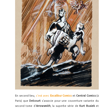
En second lieu,
c'est avec
Excalibur Comics
et
Central Comics
(à
Paris) que
Delcourt
s'associe pour une couverture variante du
second tome d'
Arrowsmith
, la superbe série de
Kurt Busiek
et