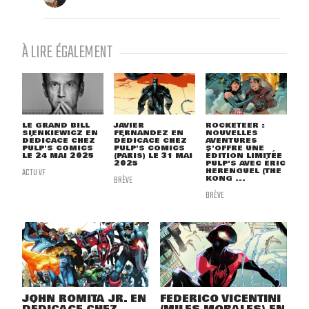
À LIRE ÉGALEMENT
LE GRAND BILL
JAVIER
ROCKETEER :
SIENKIEWICZ EN
FERNANDEZ EN
NOUVELLES
DÉDICACE CHEZ
DÉDICACE CHEZ
AVENTURES
PULP'S COMICS
PULP'S COMICS
S'OFFRE UNE
LE 24 MAI 2025
(PARIS) LE 31 MAI
ÉDITION LIMITÉE
2025
PULP'S AVEC ÉRIC
ACTU VF
HERENGUEL (THE
BRÈVE
KONG ...
BRÈVE
JOHN ROMITA JR. EN
FEDERICO VICENTINI