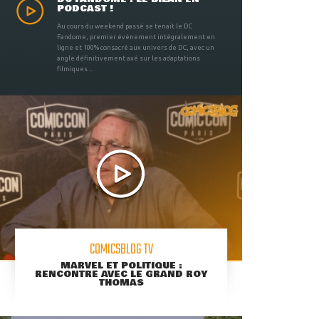
PODCAST !
Au cours du weekend passé se tenait le DC
Fandome, premier évènement intégralement en
ligne et 100% consacré aux univers de DC, avec un
angle définitivement axé sur les adaptations
filmiques ...
COMICSBLOG TV
MARVEL ET POLITIQUE :
RENCONTRE AVEC LE GRAND ROY
THOMAS