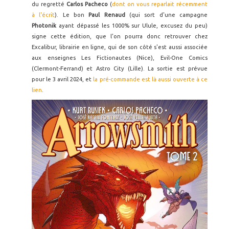
du regretté
Carlos Pacheco
(
dont on vous reparlait récemment
à l'écrit
). Le bon
Paul Renaud
(qui sort d'une campagne
Photonik
ayant dépassé les 1000% sur Ulule, excusez du peu)
signe cette édition, que l'on pourra donc retrouver chez
Excalibur, librairie en ligne, qui de son côté s'est aussi associée
aux enseignes Les Fictionautes (Nice), Evil-One Comics
(Clermont-Ferrand) et Astro City (Lille). La sortie est prévue
pour le 3 avril 2024, et
la pré-commande est là aussi ouverte à ce
lien
.