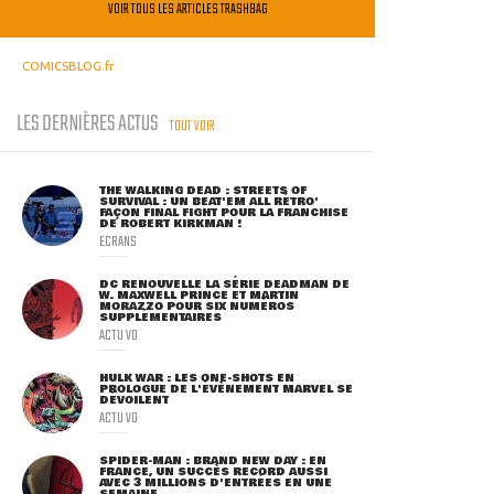
VOIR TOUS LES ARTICLES TRASHBAG
COMICSBLOG.fr
LES DERNIÈRES ACTUS
TOUT VOIR
THE WALKING DEAD : STREETS OF
SURVIVAL : UN BEAT'EM ALL RÉTRO'
FAÇON FINAL FIGHT POUR LA FRANCHISE
DE ROBERT KIRKMAN !
ECRANS
DC RENOUVELLE LA SÉRIE DEADMAN DE
W. MAXWELL PRINCE ET MARTIN
MORAZZO POUR SIX NUMÉROS
SUPPLÉMENTAIRES
ACTU VO
HULK WAR : LES ONE-SHOTS EN
PROLOGUE DE L'ÉVÈNEMENT MARVEL SE
DÉVOILENT
ACTU VO
SPIDER-MAN : BRAND NEW DAY : EN
FRANCE, UN SUCCÈS RECORD AUSSI
AVEC 3 MILLIONS D'ENTRÉES EN UNE
SEMAINE