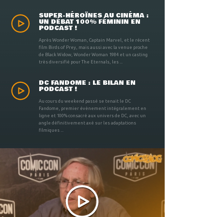
SUPER-HÉROÏNES AU CINÉMA :
UN DÉBAT 100% FÉMININ EN
PODCAST !
Après Wonder Woman, Captain Marvel, et le récent
film Birds of Prey, mais aussi avec la venue proche
de Black Widow, Wonder Woman 1984 et un casting
très diversifié pour The Eternals, les ...
DC FANDOME : LE BILAN EN
PODCAST !
Au cours du weekend passé se tenait le DC
Fandome, premier évènement intégralement en
ligne et 100% consacré aux univers de DC, avec un
angle définitivement axé sur les adaptations
filmiques ...