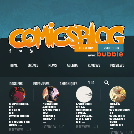
CONNEXION
INSCRIPTION
HOME
BRÈVES
NEWS
AGENDA
REVIEWS
PREVIEWS
PLUS
DOSSIERS
INTERVIEWS
CHRONIQUES
SUPERGIRL
"CHAQUE
L'AMOUR
HELEN
ET
AUTEUR
ET LA
DE
HELEN
S'INSPIRE
VERMINE
WYNDHORN
DE
DU
: WILL
ET
WYNDHORN
MONDE
MCPHAIL,
WONDER
:
RÉEL" :
OU L'ART
WOMAN :
RENCONTRE
...
DE ...
TOM
AVEC ...
KING ET
INTERVIEW
INTERVIEW
1
1
...
INTERVIEW
4
INTERVIEW
3