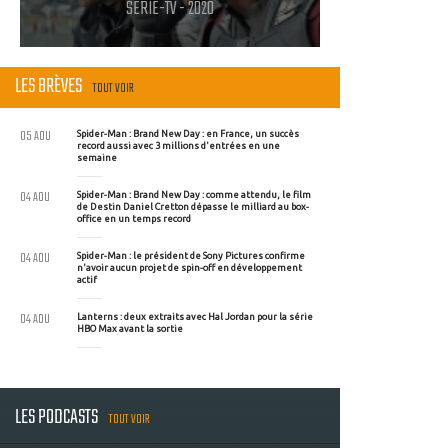
SERIE-TV - 2020
LES BRÈVES
TOUT VOIR
05 AOU
Spider-Man : Brand New Day : en France, un succès
record aussi avec 3 millions d'entrées en une
semaine
04 AOU
Spider-Man : Brand New Day : comme attendu, le film
de Destin Daniel Cretton dépasse le milliard au box-
office en un temps record
04 AOU
Spider-Man : le président de Sony Pictures confirme
n'avoir aucun projet de spin-off en développement
actif
04 AOU
Lanterns : deux extraits avec Hal Jordan pour la série
HBO Max avant la sortie
LES PODCASTS
TOUT VOIR