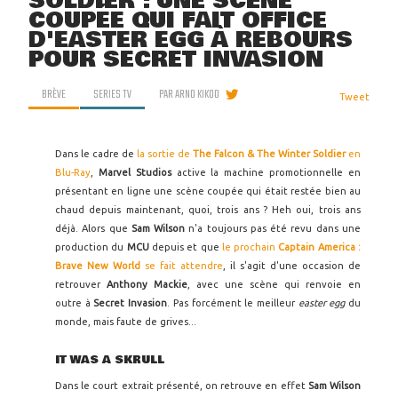
SOLDIER : UNE SCÈNE
COUPÉE QUI FAIT OFFICE
D'EASTER EGG À REBOURS
POUR SECRET INVASION
BRÈVE
SERIES TV
PAR
ARNO KIKOO
Tweet
Dans le cadre de
la sortie de
The Falcon & The Winter Soldier
en
Blu-Ray
,
Marvel Studios
active la machine promotionnelle en
présentant en ligne une scène coupée qui était restée bien au
chaud depuis maintenant, quoi, trois ans ? Heh oui, trois ans
déjà. Alors que
Sam Wilson
n'a toujours pas été revu dans une
production du
MCU
depuis et que
le prochain
Captain America :
Brave New World
se fait attendre
, il s'agit d'une occasion de
retrouver
Anthony Mackie
, avec une scène qui renvoie en
outre à
Secret Invasion
. Pas forcément le meilleur
easter egg
du
monde, mais faute de grives...
IT WAS A SKRULL
Dans le court extrait présenté, on retrouve en effet
Sam Wilson