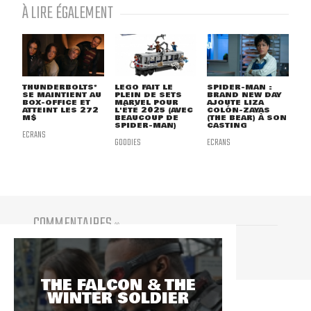
À LIRE ÉGALEMENT
THUNDERBOLTS*
LEGO FAIT LE
SPIDER-MAN :
SE MAINTIENT AU
PLEIN DE SETS
BRAND NEW DAY
BOX-OFFICE ET
MARVEL POUR
AJOUTE LIZA
ATTEINT LES 272
L'ÉTÉ 2025 (AVEC
COLÓN-ZAYAS
M$
BEAUCOUP DE
(THE BEAR) À SON
SPIDER-MAN)
CASTING
ECRANS
GOODIES
ECRANS
COMMENTAIRES
(
0
)
Vous devez être connecté pour participer
THE FALCON & THE
WINTER SOLDIER