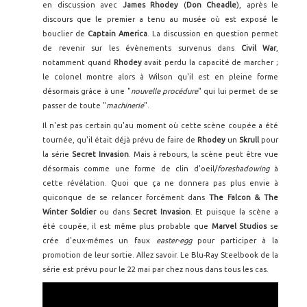
en discussion avec
James Rhodey
(
Don Cheadle
), après le
discours que le premier a tenu au musée où est exposé le
bouclier de
Captain America
. La discussion en question permet
de revenir sur les évènements survenus dans
Civil War
,
notamment quand
Rhodey
avait perdu la capacité de marcher ;
le colonel montre alors à Wilson qu'il est en pleine forme
désormais grâce à une "
nouvelle procédure
" qui lui permet de se
passer de toute "
machinerie
".
Il n'est pas certain qu'au moment où cette scène coupée a été
tournée, qu'il était déjà prévu de faire de
Rhodey
un
Skrull
pour
la série
Secret Invasion
. Mais à rebours, la scène peut être vue
désormais comme une forme de clin d'oeil/
foreshadowing
à
cette révélation. Quoi que ça ne donnera pas plus envie à
quiconque de se relancer forcément dans
The Falcon & The
Winter Soldier
ou dans
Secret Invasion
. Et puisque la scène a
été coupée, il est même plus probable que
Marvel Studios
se
crée d'eux-mêmes un faux
easter-egg
pour participer à la
promotion de leur sortie. Allez savoir. Le Blu-Ray Steelbook de la
série est prévu pour le 22 mai par chez nous dans tous les cas.