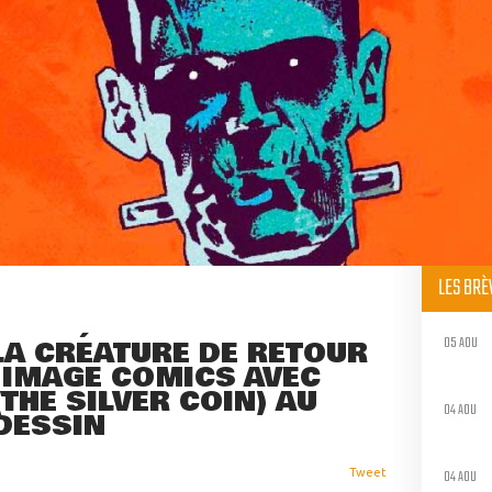
LES BR
05 AOU
LA CRÉATURE DE RETOUR
 IMAGE COMICS AVEC
THE SILVER COIN) AU
04 AOU
DESSIN
04 AOU
Tweet