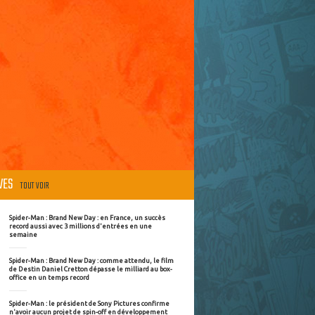
ÈVES
TOUT VOIR
Spider-Man : Brand New Day : en France, un succès
record aussi avec 3 millions d'entrées en une
semaine
Spider-Man : Brand New Day : comme attendu, le film
de Destin Daniel Cretton dépasse le milliard au box-
office en un temps record
Spider-Man : le président de Sony Pictures confirme
n'avoir aucun projet de spin-off en développement