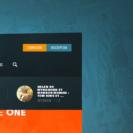
CONNEXION
INSCRIPTION
US
HELEN DE
WYNDHORN ET
WONDER WOMAN :
TOM KING ET ...
INTERVIEW
3