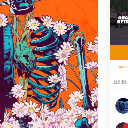
QUA
RETE
COMICS
LES DER