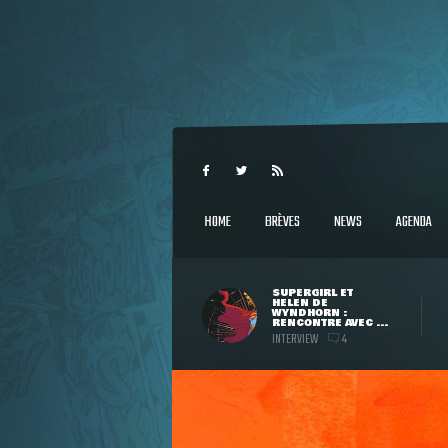
HOME
BRÈVES
NEWS
AGENDA
SUPERGIRL ET
HELEN DE
WYNDHORN :
RENCONTRE AVEC ...
INTERVIEW
4