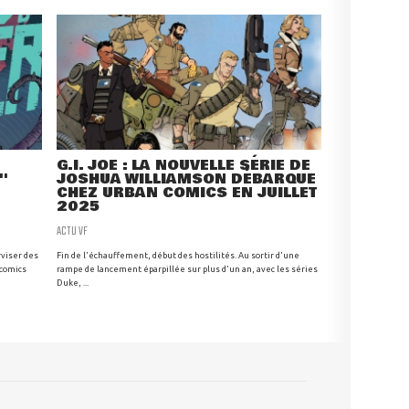
G.I. JOE : LA NOUVELLE SÉRIE DE
'
JOSHUA WILLIAMSON DÉBARQUE
Z
CHEZ URBAN COMICS EN JUILLET
2025
ACTU VF
rviser des
Fin de l'échauffement, début des hostilités. Au sortir d'une
 comics
rampe de lancement éparpillée sur plus d'un an, avec les séries
Duke, ...