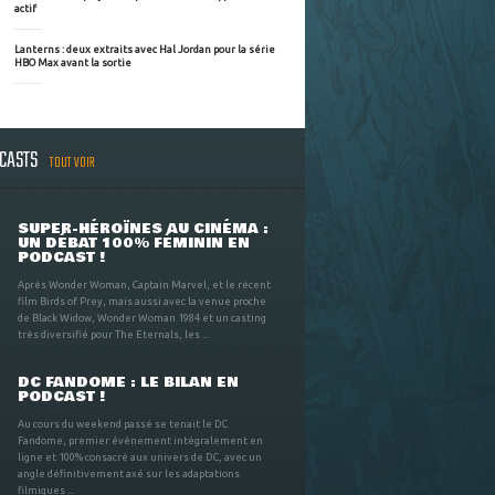
actif
Lanterns : deux extraits avec Hal Jordan pour la série
HBO Max avant la sortie
DCASTS
TOUT VOIR
SUPER-HÉROÏNES AU CINÉMA :
UN DÉBAT 100% FÉMININ EN
PODCAST !
Après Wonder Woman, Captain Marvel, et le récent
film Birds of Prey, mais aussi avec la venue proche
de Black Widow, Wonder Woman 1984 et un casting
très diversifié pour The Eternals, les ...
DC FANDOME : LE BILAN EN
PODCAST !
Au cours du weekend passé se tenait le DC
Fandome, premier évènement intégralement en
ligne et 100% consacré aux univers de DC, avec un
angle définitivement axé sur les adaptations
filmiques ...