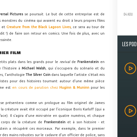
04 AOU
versal Pictures
se poursuit. Le but de cette entreprise est de
 monstres du cinéma qui avaient eu droit à leurs propres films
a
et
Creature from the Black Lagoon Lives
, ce sera au tour de
it !) de faire son retour en comics. Une fois de plus, avec un
essinée.
LES PO
MIER FILM
etits plats dans les grands pour le
revival
de
Frankenstein
en
 l'histoire à
Michael Walsh
, qui s'occupera du scénario et du
es, l'anthologie
The Silver Coin
dans laquelle l'artiste s'était mis
ristes pour des histoires tournant autour d'une même pièce
ome est
en cours de parution chez
Huginn & Muninn
pour les
n
se présentera comme un prologue au film originel de James
la créature avait été occupé par l'iconique Boris Karloff (qui a
yface). Il s'agira d'une mini-série en quatre numéros, et chaque
u corps de la créature de
Frankenstein
et à son histoire - et
tein a récupéré ces morceaux. Par exemple, dans le premier
des mains robustes sur le cadavre d'un officier de police, sans