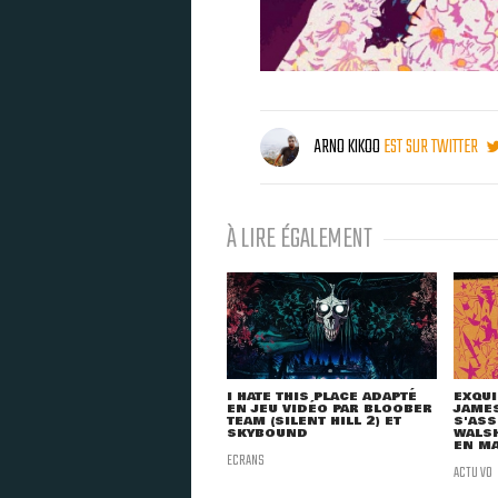
ARNO KIKOO
EST SUR TWITTER
À LIRE ÉGALEMENT
I HATE THIS PLACE ADAPTÉ
EXQUI
EN JEU VIDÉO PAR BLOOBER
JAMES
TEAM (SILENT HILL 2) ET
S'ASS
SKYBOUND
WALS
EN MA
ECRANS
ACTU VO