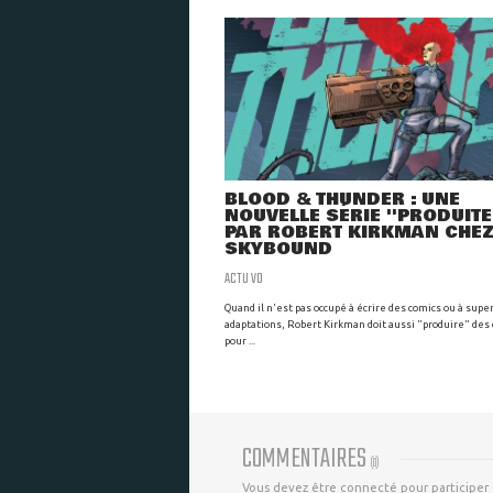
BLOOD & THUNDER : UNE
NOUVELLE SÉRIE ''PRODUITE'
PAR ROBERT KIRKMAN CHE
SKYBOUND
ACTU VO
Quand il n'est pas occupé à écrire des comics ou à supe
adaptations, Robert Kirkman doit aussi "produire" des
pour ...
COMMENTAIRES
(
0
)
Vous devez être connecté pour participer