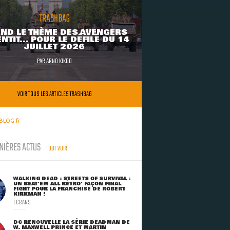
TRASHBAG
ND LE THÈME DES AVENGERS
NTIT... POUR LE DÉFILÉ DU 14
JUILLET 2026
PAR
ARNO KIKOO
VOIR TOUS LES ARTICLES TRASHBAG
BLOG.fr
NIÈRES ACTUS
TOUT VOIR
WALKING DEAD : STREETS OF SURVIVAL :
UN BEAT'EM ALL RÉTRO' FAÇON FINAL
FIGHT POUR LA FRANCHISE DE ROBERT
KIRKMAN !
ECRANS
DC RENOUVELLE LA SÉRIE DEADMAN DE
W. MAXWELL PRINCE ET MARTIN