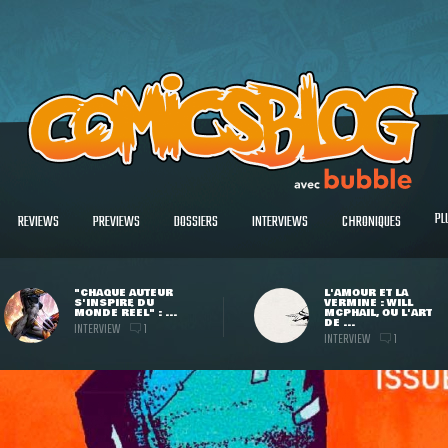
PL
REVIEWS
PREVIEWS
DOSSIERS
INTERVIEWS
CHRONIQUES
"CHAQUE AUTEUR
L'AMOUR ET LA
S'INSPIRE DU
VERMINE : WILL
MONDE RÉEL" : ...
MCPHAIL, OU L'ART
DE ...
INTERVIEW
1
INTERVIEW
1