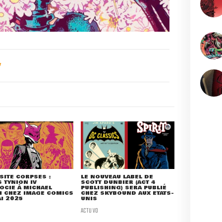
SITE CORPSES :
LE NOUVEAU LABEL DE
 TYNION IV
SCOTT DUNBIER (ACT 4
OCIE À MICHAEL
PUBLISHING) SERA PUBLIÉ
H CHEZ IMAGE COMICS
CHEZ SKYBOUND AUX ETATS-
I 2025
UNIS
ACTU VO