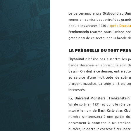
Le partenariat entre
Skybound
et
Uni
mener en comics des
revival
des grands
depuis les années 1930 ;
après
Dracul
Frankenstein
(comme nous l'avions préd
grand nom de ce secteur de la bande d
LA PRÉQUELLE DU TOUT PRE
Skybound
n'hésite pas à mettre les p
bande dessinée en confiant le soin de
dessin. On doit à ce dernier, entre autr
au service d'une multitude de scéna
d'argent maudite. La série en trois t
intéressés.
Ici,
Universal Monsters : Frankenstei
Whale sorti en 1931, et dont le rôle de 
inspiré le nom de
Basil Karlo
alias Cla
numéro s'intéressera à une partie d
notamment à comment le Dr. Frankens
numéro, le docteur cherche à récupérer 