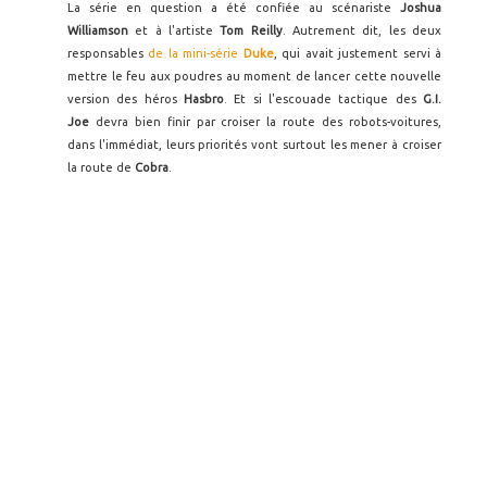
La série en question a été confiée au scénariste
Joshua
Williamson
et à l'artiste
Tom Reilly
. Autrement dit, les deux
responsables
de la mini-série
Duke
, qui avait justement servi à
mettre le feu aux poudres au moment de lancer cette nouvelle
version des héros
Hasbro
. Et si l'escouade tactique des
G.I.
Joe
devra bien finir par croiser la route des robots-voitures,
dans l'immédiat, leurs priorités vont surtout les mener à croiser
la route de
Cobra
.