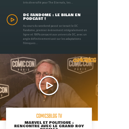
très diversifié pour The Eternals, les ...
DC FANDOME : LE BILAN EN
PODCAST !
Au cours du weekend passé se tenait le DC
Fandome, premier évènement intégralement en
ligne et 100% consacré aux univers de DC, avec un
angle définitivement axé sur les adaptations
filmiques ...
COMICSBLOG TV
MARVEL ET POLITIQUE :
RENCONTRE AVEC LE GRAND ROY