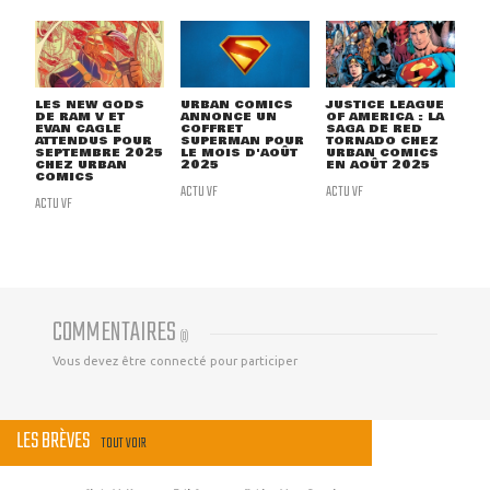
LES NEW GODS
URBAN COMICS
JUSTICE LEAGUE
DE RAM V ET
ANNONCE UN
OF AMERICA : LA
EVAN CAGLE
COFFRET
SAGA DE RED
ATTENDUS POUR
SUPERMAN POUR
TORNADO CHEZ
SEPTEMBRE 2025
LE MOIS D'AOÛT
URBAN COMICS
CHEZ URBAN
2025
EN AOÛT 2025
COMICS
ACTU VF
ACTU VF
ACTU VF
COMMENTAIRES
(
0
)
Vous devez être connecté pour participer
LES BRÈVES
TOUT VOIR