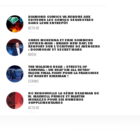
DIAMOND COMICS VA RENDRE AUX
ÉDITEURS LES COMICS SÉQUESTRÉS
DANS LEUR ENTREPÔT
ACTU VO
CHRIS MCKENNA ET ERIK SOMMERS
(SPIDER-MAN : BRAND NEW DAY) EN
RENFORT SUR L'ÉCRITURE DE AVENGERS
: DOOMSDAY ET SECRET WARS
BRÈVE
THE WALKING DEAD : STREETS OF
SURVIVAL : UN BEAT'EM ALL RÉTRO'
FAÇON FINAL FIGHT POUR LA FRANCHISE
DE ROBERT KIRKMAN !
ECRANS
DC RENOUVELLE LA SÉRIE DEADMAN DE
W. MAXWELL PRINCE ET MARTIN
MORAZZO POUR SIX NUMÉROS
SUPPLÉMENTAIRES
ACTU VO