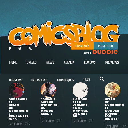
CONNEXION
INSCRIPTION
HOME
BRÈVES
NEWS
AGENDA
REVIEWS
PREVIEWS
PLUS
DOSSIERS
INTERVIEWS
CHRONIQUES
SUPERGIRL
"CHAQUE
L'AMOUR
HELEN
ET
AUTEUR
ET LA
DE
HELEN
S'INSPIRE
VERMINE
WYNDHORN
DE
DU
: WILL
ET
WYNDHORN
MONDE
MCPHAIL,
WONDER
:
RÉEL" :
OU L'ART
WOMAN :
RENCONTRE
...
DE ...
TOM
AVEC ...
KING ET
INTERVIEW
INTERVIEW
1
1
...
INTERVIEW
4
INTERVIEW
3