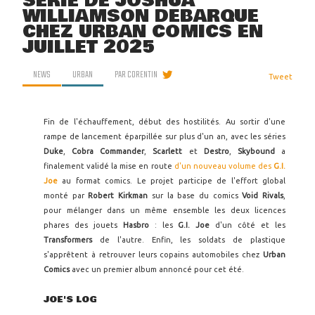
SÉRIE DE JOSHUA
WILLIAMSON DÉBARQUE
CHEZ URBAN COMICS EN
JUILLET 2025
NEWS
URBAN
PAR
CORENTIN
Tweet
Fin de l'échauffement, début des hostilités. Au sortir d'une
rampe de lancement éparpillée sur plus d'un an, avec les séries
Duke
,
Cobra Commander
,
Scarlett
et
Destro
,
Skybound
a
finalement validé la mise en route
d'un nouveau volume des
G.I.
Joe
au format comics. Le projet participe de l'effort global
monté par
Robert Kirkman
sur la base du comics
Void Rivals
,
pour mélanger dans un même ensemble les deux licences
phares des jouets
Hasbro
: les
G.I. Joe
d'un côté et les
Transformers
de l'autre. Enfin, les soldats de plastique
s'apprêtent à retrouver leurs copains automobiles chez
Urban
Comics
avec un premier album annoncé pour cet été.
JOE'S LOG