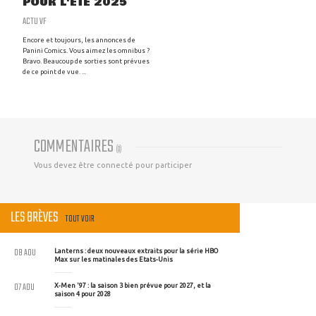
POUR L'ÉTÉ 2025
ACTU VF
Encore et toujours, les annonces de
Panini Comics. Vous aimez les omnibus ?
Bravo. Beaucoup de sorties sont prévues
de ce point de vue. ...
COMMENTAIRES
(
0
)
Vous devez être connecté pour participer
LES BRÈVES
TOUT VOIR
08 AOU
Lanterns : deux nouveaux extraits pour la série HBO
Max sur les matinales des Etats-Unis
07 AOU
X-Men '97 : la saison 3 bien prévue pour 2027, et la
saison 4 pour 2028