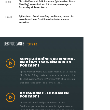
06 AOU
Chris McKenna et Erik Sommers (Spider-Man : Brand
New Day) en renfort sur l'écriture de Avengers :
Doomsday et Secret Wars
05 AOU
Spider-Man : Brand New Day : en France, un succès
record aussi avec 3 millions d'entrées en une
semaine
LES PODCASTS
TOUT VOIR
SUPER-HÉROÏNES AU CINÉMA :
UN DÉBAT 100% FÉMININ EN
PODCAST !
Après Wonder Woman, Captain Marvel, et le récent
film Birds of Prey, mais aussi avec la venue proche
de Black Widow, Wonder Woman 1984 et un casting
très diversifié pour The Eternals, les ...
DC FANDOME : LE BILAN EN
PODCAST !
Au cours du weekend passé se tenait le DC
Fandome, premier évènement intégralement en
ligne et 100% consacré aux univers de DC, avec un