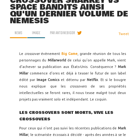
CROSSOVER SHARKEY VS
SPACE BANDITS AINSI
QU'UN DERNIER VOLUME DE
NEMESIS
NEWS
IMAGE
PAR
ANTOINEBIGOR
Tweet
Le
crossover
évènement
Big Game
, grande réunion de tous les
personnages du
Millarworld
de celui qu'on appelle Mark, vient
d'achever sa publication aux États-Unis. Conséquence ?
Mark
Millar
commence d'ores et déjà à teaser le futur de son label
édité par
Image Comics
et détenu par
Netflix
. Et si le bougre
nous explique que les
crossovers
de ses propriétés
intellectuelles se feront rares, il nous tease malgré tout deux
projets pas vraiment solo et indépendant. Le coquin.
LES CROSSOVERS SONT MORTS, VIVE LES
CROSSOVERS
Pour ceux qui n'ont pas suivi les récentes publications de
Mark
Millar
, le scénariste écossais à décidé - après des années à se le