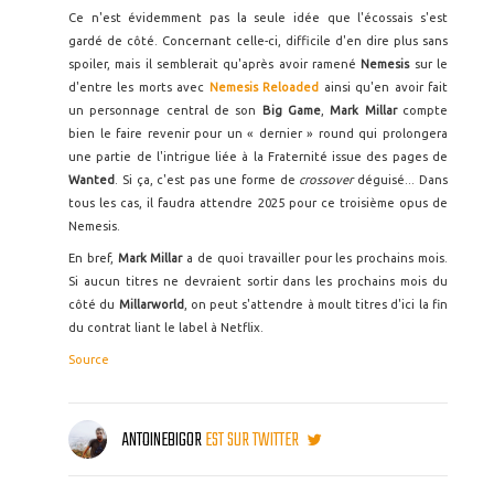
Ce n'est évidemment pas la seule idée que l'écossais s'est
gardé de côté. Concernant celle-ci, difficile d'en dire plus sans
spoiler, mais il semblerait qu'après avoir ramené
Nemesis
sur le
d'entre les morts avec
Nemesis
Reloaded
ainsi qu'en avoir fait
un personnage central de son
Big Game
,
Mark Millar
compte
bien le faire revenir pour un « dernier » round qui prolongera
une partie de l'intrigue liée à la Fraternité issue des pages de
Wanted
. Si ça, c'est pas une forme de
crossover
déguisé... Dans
tous les cas, il faudra attendre 2025 pour ce troisième opus de
Nemesis.
En bref,
Mark Millar
a de quoi travailler pour les prochains mois.
Si aucun titres ne devraient sortir dans les prochains mois du
côté du
Millarworld
, on peut s'attendre à moult titres d'ici la fin
du contrat liant le label à Netflix.
Source
ANTOINEBIGOR
EST SUR TWITTER