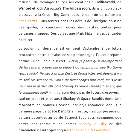
refuser - de mélanger toutes ses créations du
Millarworld
, de
Wanted
et
Kick Ass
jusqu'à
The Ambassadors
, dans un bon vieux
crossover à la Crisis :
Big Game
, dessiné de main de maître par
Pepe Larraz
. Sans rentrer dans les détails de l'intrigue pour ne
pas spoiler, la conclusion ouvre des petites portes pour
certaines intrigues. Des portes que Mark Millar ne vas par tarder
à utiliser.
Lorsqu'on lui demande s'il on peut s'attendre à de futurs
rencontres entre certains de ses personnages, l'auteur répond
comme lui seul en a le secret : «
Non, je pense qu'il est important
de les séparer à nouveau la plupart du temps pour que Big Game
reste spécial. Pensez à ce que Crisis et Secret Wars ont donné. Il y a
un seul croisement POSSIBLE de personnages plus tard, mais je ne
veux pas le gâcher. Oh, plus Sharkey Vs Space Bandits, bien sûr, que
je commence lundi.
» Il n'y aura donc pas de futurs crossovers...
sauf un, peut-être, et aussi
Sharkey Vs Space Bandits
donc. Une
rencontre de nouveau teasée, car déjà annoncée depuis la
dernière page de
Space Bandits
en réalité, mais qui possède un
certain potentiel au vu de l'aspect tout aussi cosmiques que
barrés des chasseurs de primes
Sharkey & Billy
et des
cambrioleuses intergalactiques
Thena Khole & Cody Blue
.