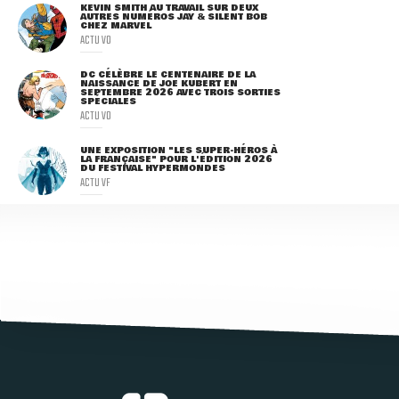
KEVIN SMITH AU TRAVAIL SUR DEUX
AUTRES NUMÉROS JAY & SILENT BOB
CHEZ MARVEL
ACTU VO
DC CÉLÈBRE LE CENTENAIRE DE LA
NAISSANCE DE JOE KUBERT EN
SEPTEMBRE 2026 AVEC TROIS SORTIES
SPÉCIALES
ACTU VO
UNE EXPOSITION "LES SUPER-HÉROS À
LA FRANÇAISE" POUR L'ÉDITION 2026
DU FESTIVAL HYPERMONDES
ACTU VF