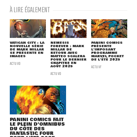
À LIRE ÉGALEMENT
VATICAN CITY : LA
NEMESIS
PANINI COMICS
NOUVELLE SÉRIE
FOREVER : MARK
PRÉSENTE
DE MARK MILLAR
MILLAR DE
L'IMPOSANT
SE PRÉSENTE EN
RETOUR AVEC
PROGRAMME
IMAGES
MATTEO SCALERA
MARVEL POCKET
POUR LE DERNIER
DE L'ÉTÉ 2025
ACTU VO
CHAPITRE EN
AOÛT 2025
ACTU VF
ACTU VO
PANINI COMICS FAIT
LE PLEIN D'OMNIBUS
DU CÔTÉ DES
FANTASTIC FOUR