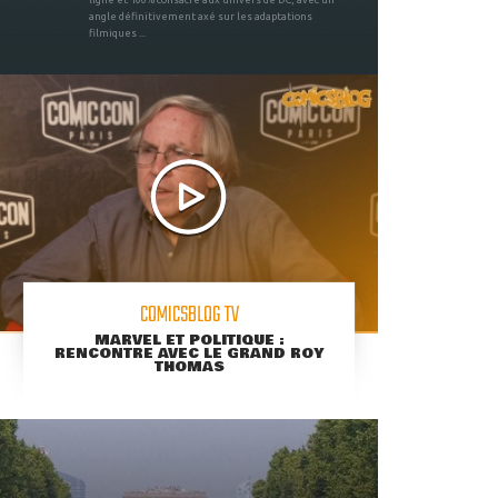
angle définitivement axé sur les adaptations
filmiques ...
COMICSBLOG TV
MARVEL ET POLITIQUE :
RENCONTRE AVEC LE GRAND ROY
THOMAS