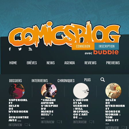
CONNEXION
INSCRIPTION
HOME
BRÈVES
NEWS
AGENDA
REVIEWS
PREVIEWS
PLUS
DOSSIERS
INTERVIEWS
CHRONIQUES
SUPERGIRL
"CHAQUE
L'AMOUR
HELEN
ET
AUTEUR
ET LA
DE
HELEN
S'INSPIRE
VERMINE
WYNDHORN
DE
DU
: WILL
ET
WYNDHORN
MONDE
MCPHAIL,
WONDER
:
RÉEL" :
OU L'ART
WOMAN :
RENCONTRE
...
DE ...
TOM
AVEC ...
KING ET
INTERVIEW
INTERVIEW
1
1
...
INTERVIEW
4
INTERVIEW
3