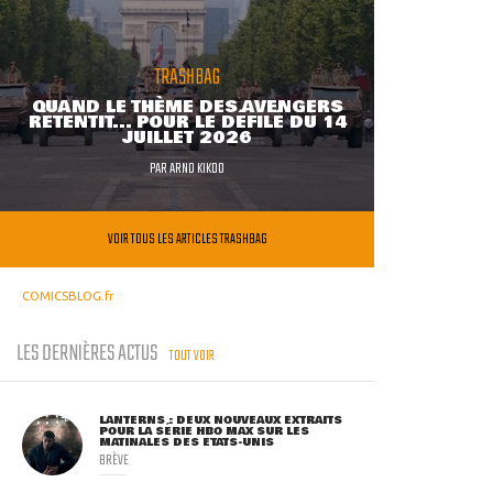
TRASHBAG
QUAND LE THÈME DES AVENGERS
RETENTIT... POUR LE DÉFILÉ DU 14
JUILLET 2026
PAR
ARNO KIKOO
VOIR TOUS LES ARTICLES TRASHBAG
COMICSBLOG.fr
LES DERNIÈRES ACTUS
TOUT VOIR
LANTERNS : DEUX NOUVEAUX EXTRAITS
POUR LA SÉRIE HBO MAX SUR LES
MATINALES DES ETATS-UNIS
BRÈVE