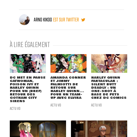
ARNO KIKOO
EST SUR TWITTER
À LIRE ÉGALEMENT
DC MET EN PAUSE
AMANDA CONNER
HARLEY QUINN
CATWOMAN,
ET JIMMY
FARTACULAR :
POISON IVY ET
PALMIOTTI DE
SILENT BUTT
HARLEY QUINN
RETOUR SUR
DEADLY : UN
POUR UN (BREF)
HARLEY QUINN...
ONE-SHOT À
RETOUR DES
POUR UN TEAM-
BASE DE PETS
GOTHAM CITY
UP AVEC ELVIRA
CHEZ DC COMICS
SIRENS
ACTU VO
ACTU VO
ACTU VO