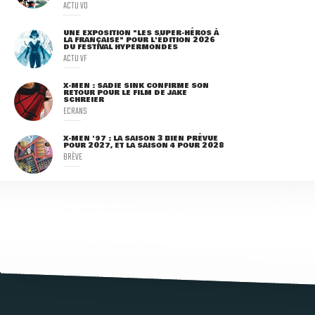
ACTU VO
UNE EXPOSITION "LES SUPER-HÉROS À
LA FRANÇAISE" POUR L'ÉDITION 2026
DU FESTIVAL HYPERMONDES
ACTU VF
X-MEN : SADIE SINK CONFIRME SON
RETOUR POUR LE FILM DE JAKE
SCHREIER
ECRANS
X-MEN '97 : LA SAISON 3 BIEN PRÉVUE
POUR 2027, ET LA SAISON 4 POUR 2028
BRÈVE