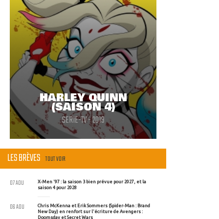
HARLEY QUINN
(SAISON 4)
SERIE-TV - 2019
LES BRÈVES
TOUT VOIR
07 AOU
X-Men '97 : la saison 3 bien prévue pour 2027, et la
saison 4 pour 2028
06 AOU
Chris McKenna et Erik Sommers (Spider-Man : Brand
New Day) en renfort sur l'écriture de Avengers :
Doomsday et Secret Wars