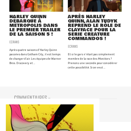
HARLEY QUINN
APRÈS HARLEY
DÉBARQUE À
QUINN, ALAN TUDYK
MÉTROPOLIS DANS
REPREND LE RÔLE DE
LE PREMIER TRAILER
CLAYFACE POUR LA
DE LA SAISON 5 !
SÉRIE CREATURE
COMMANDOS !
ECRANS
ECRANS
Après quatre saisons d'Harley Quinn
passées dans Gotham City, il est temps
Et si le gars n'était pas simplement
de changer d'air. Les équipes de Warner
membre de la race des Monitors ?
Bros. Discovery et ...
Prenons une seconde pour considérer
cette possibilité. Si on veut ...
COMMENTAIRES
(
0
)
Vous devez être connecté pour participer