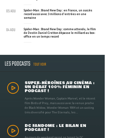
05 AOU
Spider-Man : Brand New Day : en France, un succès
record aussi avec 3 millions d'entrées en une
semaine
04 AOU
Spider-Man : Brand New Day : comme attendu, le film
de Destin Daniel Cretton dépasse le milliard au box-
office en un temps record
LES PODCASTS
TOUT VOIR
SUPER-HÉROÏNES AU CINÉMA :
UN DÉBAT 100% FÉMININ EN
PODCAST !
Après Wonder Woman, Captain Marvel, et le récent
film Birds of Prey, mais aussi avec la venue proche
de Black Widow, Wonder Woman 1984 et un casting
très diversifié pour The Eternals, les ...
DC FANDOME : LE BILAN EN
PODCAST !
Au cours du weekend passé se tenait le DC