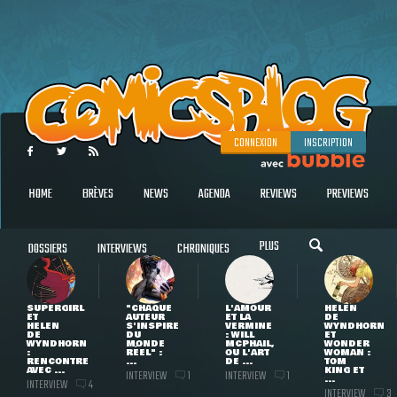
CONNEXION
INSCRIPTION
HOME
BRÈVES
NEWS
AGENDA
REVIEWS
PREVIEWS
PLUS
DOSSIERS
INTERVIEWS
CHRONIQUES
SUPERGIRL
"CHAQUE
L'AMOUR
HELEN
ET
AUTEUR
ET LA
DE
HELEN
S'INSPIRE
VERMINE
WYNDHORN
DE
DU
: WILL
ET
WYNDHORN
MONDE
MCPHAIL,
WONDER
:
RÉEL" :
OU L'ART
WOMAN :
RENCONTRE
...
DE ...
TOM
AVEC ...
KING ET
INTERVIEW
INTERVIEW
1
1
...
INTERVIEW
4
INTERVIEW
3