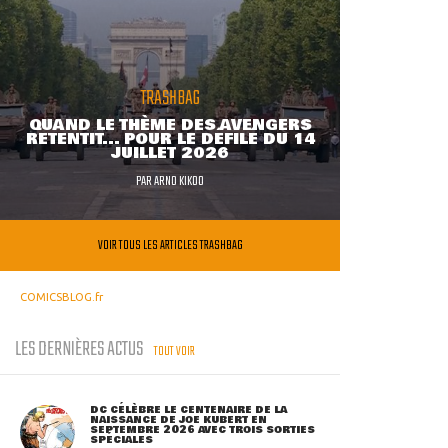
TRASHBAG
QUAND LE THÈME DES AVENGERS
RETENTIT... POUR LE DÉFILÉ DU 14
JUILLET 2026
PAR
ARNO KIKOO
VOIR TOUS LES ARTICLES TRASHBAG
COMICSBLOG.fr
LES DERNIÈRES ACTUS
TOUT VOIR
DC CÉLÈBRE LE CENTENAIRE DE LA
NAISSANCE DE JOE KUBERT EN
SEPTEMBRE 2026 AVEC TROIS SORTIES
SPÉCIALES