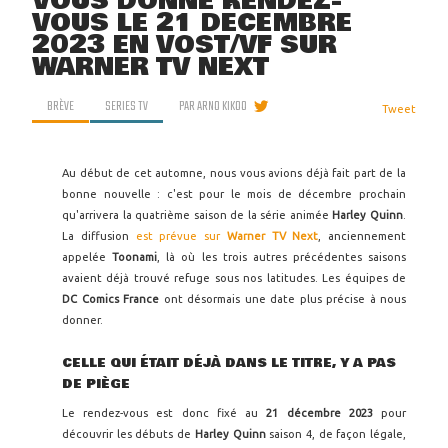
VOUS DONNE RENDEZ-
VOUS LE 21 DÉCEMBRE
2023 EN VOST/VF SUR
WARNER TV NEXT
BRÈVE
SERIES TV
PAR
ARNO KIKOO
Tweet
Au début de cet automne, nous vous avions déjà fait part de la
bonne nouvelle : c'est pour le mois de décembre prochain
qu'arrivera la quatrième saison de la série animée
Harley Quinn
.
La diffusion
est prévue sur
Warner TV Next
, anciennement
appelée
Toonami
, là où les trois autres précédentes saisons
avaient déjà trouvé refuge sous nos latitudes. Les équipes de
DC Comics France
ont désormais une date plus précise à nous
donner.
CELLE QUI ÉTAIT DÉJÀ DANS LE TITRE, Y A PAS
DE PIÈGE
Le rendez-vous est donc fixé au
21 décembre 2023
pour
découvrir les débuts de
Harley Quinn
saison 4, de façon légale,