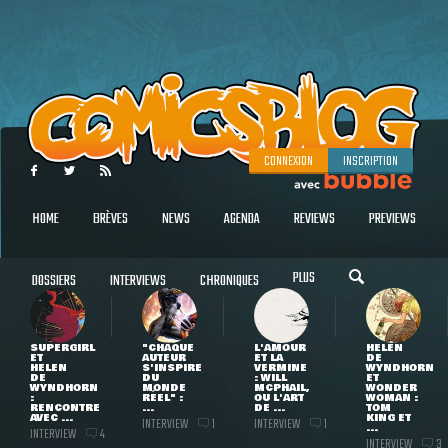
CONNEXION
INSCRIPTION
HOME
BRÈVES
NEWS
AGENDA
REVIEWS
PREVIEWS
PLUS
DOSSIERS
INTERVIEWS
CHRONIQUES
SUPERGIRL
"CHAQUE
L'AMOUR
HELEN
ET
AUTEUR
ET LA
DE
HELEN
S'INSPIRE
VERMINE
WYNDHORN
DE
DU
: WILL
ET
WYNDHORN
MONDE
MCPHAIL,
WONDER
:
RÉEL" :
OU L'ART
WOMAN :
RENCONTRE
...
DE ...
TOM
AVEC ...
KING ET
INTERVIEW
INTERVIEW
1
1
...
INTERVIEW
4
INTERVIEW
3