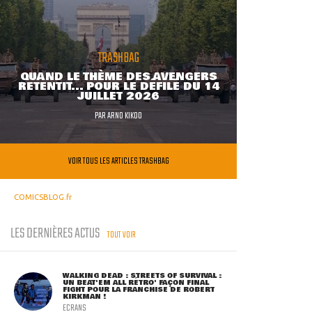
TRASHBAG
QUAND LE THÈME DES AVENGERS
RETENTIT... POUR LE DÉFILÉ DU 14
JUILLET 2026
PAR
ARNO KIKOO
VOIR TOUS LES ARTICLES TRASHBAG
COMICSBLOG.fr
LES DERNIÈRES ACTUS
TOUT VOIR
WALKING DEAD : STREETS OF SURVIVAL :
UN BEAT'EM ALL RÉTRO' FAÇON FINAL
FIGHT POUR LA FRANCHISE DE ROBERT
KIRKMAN !
ECRANS