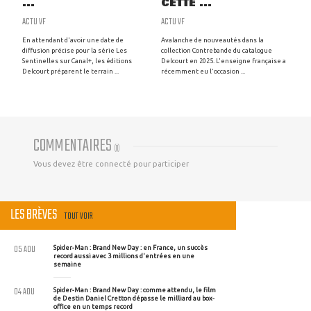
...
CETTE ...
ACTU VF
ACTU VF
En attendant d'avoir une date de
Avalanche de nouveautés dans la
diffusion précise pour la série Les
collection Contrebande du catalogue
Sentinelles sur Canal+, les éditions
Delcourt en 2025. L'enseigne française a
Delcourt préparent le terrain ...
récemment eu l'occasion ...
COMMENTAIRES
(
0
)
Vous devez être connecté pour participer
LES BRÈVES
TOUT VOIR
05 AOU
Spider-Man : Brand New Day : en France, un succès
record aussi avec 3 millions d'entrées en une
semaine
04 AOU
Spider-Man : Brand New Day : comme attendu, le film
de Destin Daniel Cretton dépasse le milliard au box-
office en un temps record