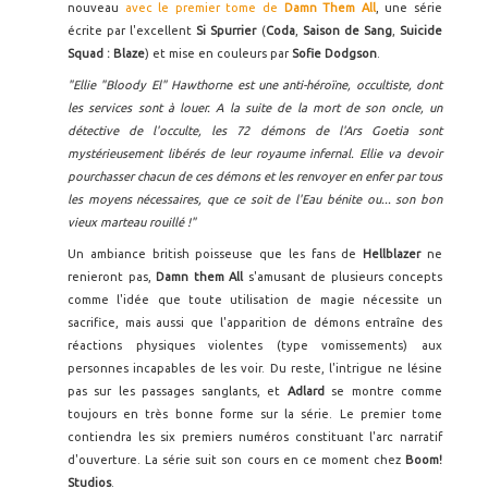
nouveau
avec le premier tome de
Damn Them All
, une série
écrite par l'excellent
Si Spurrier
(
Coda
,
Saison de Sang
,
Suicide
Squad : Blaze
) et mise en couleurs par
Sofie Dodgson
.
"Ellie "Bloody El" Hawthorne est une anti-héroïne, occultiste, dont
les services sont à louer. A la suite de la mort de son oncle, un
détective de l'occulte, les 72 démons de l'Ars Goetia sont
mystérieusement libérés de leur royaume infernal. Ellie va devoir
pourchasser chacun de ces démons et les renvoyer en enfer par tous
les moyens nécessaires, que ce soit de l'Eau bénite ou... son bon
vieux marteau rouillé !"
Un ambiance british poisseuse que les fans de
Hellblazer
ne
renieront pas,
Damn them All
s'amusant de plusieurs concepts
comme l'idée que toute utilisation de magie nécessite un
sacrifice, mais aussi que l'apparition de démons entraîne des
réactions physiques violentes (type vomissements) aux
personnes incapables de les voir. Du reste, l'intrigue ne lésine
pas sur les passages sanglants, et
Adlard
se montre comme
toujours en très bonne forme sur la série. Le premier tome
contiendra les six premiers numéros constituant l'arc narratif
d'ouverture. La série suit son cours en ce moment chez
Boom!
Studios
.