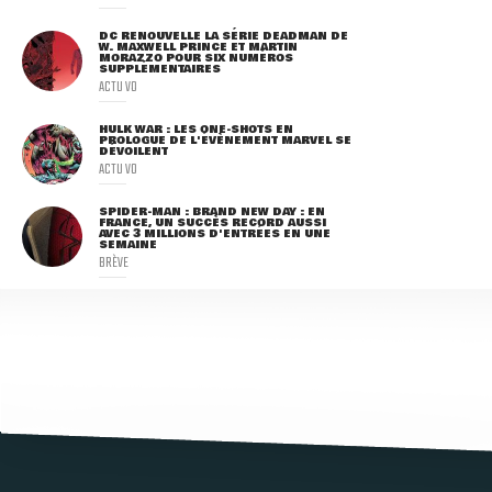
DC RENOUVELLE LA SÉRIE DEADMAN DE
W. MAXWELL PRINCE ET MARTIN
MORAZZO POUR SIX NUMÉROS
SUPPLÉMENTAIRES
ACTU VO
HULK WAR : LES ONE-SHOTS EN
PROLOGUE DE L'ÉVÈNEMENT MARVEL SE
DÉVOILENT
ACTU VO
SPIDER-MAN : BRAND NEW DAY : EN
FRANCE, UN SUCCÈS RECORD AUSSI
AVEC 3 MILLIONS D'ENTRÉES EN UNE
SEMAINE
BRÈVE