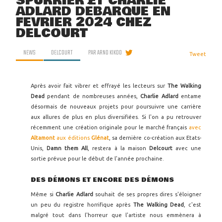
SPURRIER ET CHARLIE
ADLARD DÉBARQUE EN
FÉVRIER 2024 CHEZ
DELCOURT
NEWS
DELCOURT
PAR
ARNO KIKOO
Tweet
Après avoir fait vibrer et effrayé les lecteurs sur
The Walking
Dead
pendant de nombreuses années,
Charlie Adlard
entame
désormais de nouveaux projets pour poursuivre une carrière
aux allures de plus en plus diversifiées. Si l'on a pu retrouver
récemment une création originale pour le marché français
avec
Altamont
aux éditions
Glénat
, sa dernière co-création aux Etats-
Unis,
Damn them All
, restera à la maison
Delcourt
avec une
sortie prévue pour le début de l'année prochaine.
DES DÉMONS ET ENCORE DES DÉMONS
Même si
Charlie Adlard
souhait de ses propres dires s'éloigner
un peu du registre horrifique après
The Walking Dead
, c'est
malgré tout dans l'horreur que l'artiste nous emmènera à