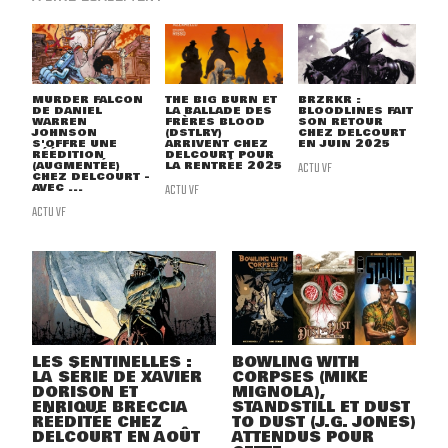
MURDER FALCON
THE BIG BURN ET
BRZRKR :
DE DANIEL
LA BALLADE DES
BLOODLINES FAIT
WARREN
FRÈRES BLOOD
SON RETOUR
JOHNSON
(DSTLRY)
CHEZ DELCOURT
S'OFFRE UNE
ARRIVENT CHEZ
EN JUIN 2025
RÉÉDITION
DELCOURT POUR
(AUGMENTÉE)
LA RENTRÉE 2025
ACTU VF
CHEZ DELCOURT -
AVEC ...
ACTU VF
ACTU VF
LES SENTINELLES :
BOWLING WITH
LA SÉRIE DE XAVIER
CORPSES (MIKE
DORISON ET
MIGNOLA),
ENRIQUE BRECCIA
STANDSTILL ET DUST
RÉÉDITÉE CHEZ
TO DUST (J.G. JONES)
DELCOURT EN AOÛT
ATTENDUS POUR