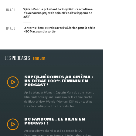
04 AOU
Spider-Man : le président de Sony Pictures confirme
n'avoir aucun projet de spin-off en développement
actif
04 AOU
Lanterns : deux extraits avec Hal Jordan pour la série
HBO Max avant la sortie
LES PODCASTS
TOUT VOIR
SUPER-HÉROÏNES AU CINÉMA :
UN DÉBAT 100% FÉMININ EN
PODCAST !
Après Wonder Woman, Captain Marvel, et le récent
film Birds of Prey, mais aussi avec la venue proche
de Black Widow, Wonder Woman 1984 et un casting
très diversifié pour The Eternals, les ...
DC FANDOME : LE BILAN EN
PODCAST !
Au cours du weekend passé se tenait le DC
Fandome, premier évènement intégralement en