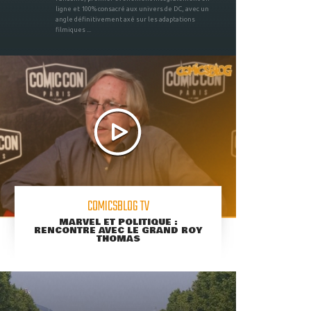
ligne et 100% consacré aux univers de DC, avec un
angle définitivement axé sur les adaptations
filmiques ...
COMICSBLOG TV
MARVEL ET POLITIQUE :
RENCONTRE AVEC LE GRAND ROY
THOMAS