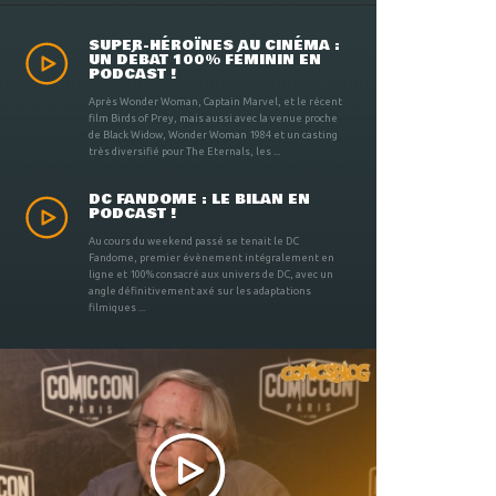
SUPER-HÉROÏNES AU CINÉMA :
UN DÉBAT 100% FÉMININ EN
PODCAST !
Après Wonder Woman, Captain Marvel, et le récent
film Birds of Prey, mais aussi avec la venue proche
de Black Widow, Wonder Woman 1984 et un casting
très diversifié pour The Eternals, les ...
DC FANDOME : LE BILAN EN
PODCAST !
Au cours du weekend passé se tenait le DC
Fandome, premier évènement intégralement en
ligne et 100% consacré aux univers de DC, avec un
angle définitivement axé sur les adaptations
filmiques ...