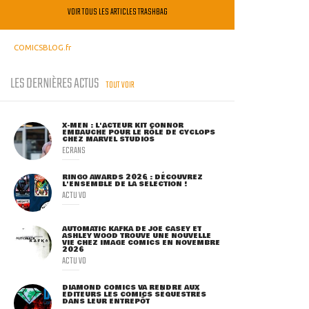
VOIR TOUS LES ARTICLES TRASHBAG
COMICSBLOG.fr
LES DERNIÈRES ACTUS
TOUT VOIR
X-MEN : L'ACTEUR KIT CONNOR
EMBAUCHÉ POUR LE RÔLE DE CYCLOPS
CHEZ MARVEL STUDIOS
ECRANS
RINGO AWARDS 2026 : DÉCOUVREZ
L'ENSEMBLE DE LA SÉLECTION !
ACTU VO
AUTOMATIC KAFKA DE JOE CASEY ET
ASHLEY WOOD TROUVE UNE NOUVELLE
VIE CHEZ IMAGE COMICS EN NOVEMBRE
2026
ACTU VO
DIAMOND COMICS VA RENDRE AUX
ÉDITEURS LES COMICS SÉQUESTRÉS
DANS LEUR ENTREPÔT