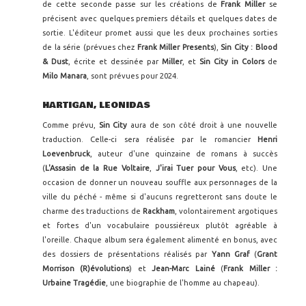
de cette seconde passe sur les créations de
Frank Miller
se
précisent avec quelques premiers détails et quelques dates de
sortie. L'éditeur promet aussi que les deux prochaines sorties
de la série (prévues chez
Frank Miller Presents
),
Sin City : Blood
& Dust
, écrite et dessinée par
Miller
, et
Sin City in Colors
de
Milo Manara
, sont prévues pour 2024.
HARTIGAN, LEONIDAS
Comme prévu,
Sin City
aura de son côté droit à une nouvelle
traduction. Celle-ci sera réalisée par le romancier
Henri
Loevenbruck
, auteur d'une quinzaine de romans à succès
(
L'Assasin de la Rue Voltaire
,
J'irai Tuer pour Vous
, etc). Une
occasion de donner un nouveau souffle aux personnages de la
ville du péché - même si d'aucuns regretteront sans doute le
charme des traductions de
Rackham
, volontairement argotiques
et fortes d'un vocabulaire poussiéreux plutôt agréable à
l'oreille. Chaque album sera également alimenté en bonus, avec
des dossiers de présentations réalisés par
Yann Graf
(
Grant
Morrison (R)évolutions
) et
Jean-Marc Lainé
(
Frank Miller :
Urbaine Tragédie
, une biographie de l'homme au chapeau).