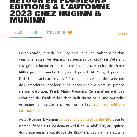
RETOUR EN PLUSIEURS
ÉDITIONS À L'AUTOMNE
2023 CHEZ HUGINN &
MUNINN
NEWS
INDÉ
PAR
CORENTIN
Tweet
Cette année, la série
Sin City
bascule d'une maison d'édition
vers une autre. Au départ, les équipes de
Rackham
s'étaient
chargées d'importer et de traduire l'oeuvre culte de
Frank
Miller
pour le marché français, depuis 1994. Mais, depuis les
Etats-Unis, l'auteur s'est livré à une sorte de grande transition
des propriétés intellectuelles après avoir ouvert sa propre
maison d'édition,
Frank Miller Presents
. Ce rapatriement des
créations de
Frank Miller
chez
Dark Horse
sous une nouvelle
enseigne a visiblement eu un effet
sur les éditions
internationales
.
Aussi,
Huginn & Muninn
ont repris le contrat de
Sin City
pour le
marché français. Et également celui de la mini'
300
, qui quitte
donc elle aussi le catalogue de
Rackham
. Les premiers albums