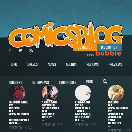
CONNEXION
INSCRIPTION
HOME
BRÈVES
NEWS
AGENDA
REVIEWS
PREVIEWS
PLUS
DOSSIERS
INTERVIEWS
CHRONIQUES
SUPERGIRL
"CHAQUE
L'AMOUR
HELEN
ET
AUTEUR
ET LA
DE
HELEN
S'INSPIRE
VERMINE
WYNDHORN
DE
DU
: WILL
ET
WYNDHORN
MONDE
MCPHAIL,
WONDER
:
RÉEL" :
OU L'ART
WOMAN :
RENCONTRE
...
DE ...
TOM
AVEC ...
KING ET
INTERVIEW
INTERVIEW
1
1
...
INTERVIEW
4
INTERVIEW
3