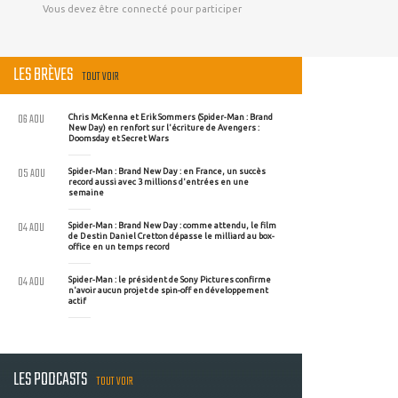
Vous devez être connecté pour participer
LES BRÈVES
TOUT VOIR
06 AOU
Chris McKenna et Erik Sommers (Spider-Man : Brand
New Day) en renfort sur l'écriture de Avengers :
Doomsday et Secret Wars
05 AOU
Spider-Man : Brand New Day : en France, un succès
record aussi avec 3 millions d'entrées en une
semaine
04 AOU
Spider-Man : Brand New Day : comme attendu, le film
de Destin Daniel Cretton dépasse le milliard au box-
office en un temps record
04 AOU
Spider-Man : le président de Sony Pictures confirme
n'avoir aucun projet de spin-off en développement
actif
LES PODCASTS
TOUT VOIR