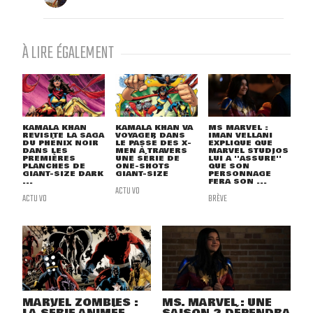
À LIRE ÉGALEMENT
KAMALA KHAN
KAMALA KHAN VA
MS MARVEL :
REVISITE LA SAGA
VOYAGER DANS
IMAN VELLANI
DU PHÉNIX NOIR
LE PASSÉ DES X-
EXPLIQUE QUE
DANS LES
MEN À TRAVERS
MARVEL STUDIOS
PREMIÈRES
UNE SÉRIE DE
LUI A ''ASSURÉ''
PLANCHES DE
ONE-SHOTS
QUE SON
GIANT-SIZE DARK
GIANT-SIZE
PERSONNAGE
...
FERA SON ...
ACTU VO
ACTU VO
BRÈVE
MARVEL ZOMBIES :
MS. MARVEL : UNE