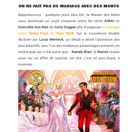
ON NE FAIT PAS DE MARIAGE AVEC DES MORTS
Rappelez-vous : quelques jours plus tôt, la Maison des Idées
nous annonçait un court crossover entre les titres
X-Men
et
Invincible Iron Man
de
Gerry Duggan
afin d'organiser
un mariage
entre
Emma Frost
et
Tony Stark
. Sur la couverture double
illustrée par
Lucas Werneck
, un détail a attiré l'attention des
plus attentifs, avec l'un des nombreux personnages présents en
arrière-plan qui n'est autre que...
Kamala Khan
. Si
Marvel
voulait
jouer sur un effet de surprise cet été, c'est un peu loupé, à
nouveau.