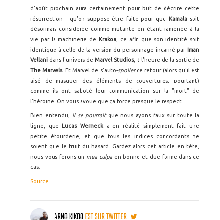
d'août prochain aura certainement pour but de décrire cette
résurrection - qu'on suppose être faite pour que
Kamala
soit
désormais considérée comme mutante en étant ramenée à la
vie par la machinerie de
Krakoa
, ce afin que son identité soit
identique à celle de la version du personnage incarné par
Iman
Vellani
dans l'univers de
Marvel Studios
, à l'heure de la sortie de
The Marvels
. Et Marvel de s'auto-
spoiler
ce retour (alors qu'il est
aisé de masquer des éléments de couvertures, pourtant)
comme ils ont saboté leur communication sur la "mort" de
l'héroïne. On vous avoue que ça force presque le respect.
Bien entendu,
il se pourrait
que nous ayons faux sur toute la
ligne, que
Lucas Werneck
a en réalité simplement fait une
petite étourderie, et que tous les indices concordants ne
soient que le fruit du hasard. Gardez alors cet article en tête,
nous vous ferons un
mea culpa
en bonne et due forme dans ce
cas.
Source
ARNO KIKOO
EST SUR TWITTER