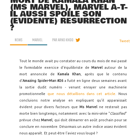
MORT DE KAMALA KHAN
(MS MARVEL), MARVEL A-T-
IL AUSSI SPOILÉ SON
(ÉVIDENTE) RÉSURRECTION
?
NEWS
MARVEL
PAR
ARNO KIKOO
Tweet
Tout le monde avait pu constater au cours du mois de mai passé
le formidable exercice d'équilibriste de
Marvel
autour de la
mort annoncée de
Kamala Khan
, après que le contenu
d'
Amazing Spider-Man #26
a fuité en ligne deux semaines avant
la sortie dudit numéro - venant enrayer une machinerie
promotionnelle
que nous détaillions dans cet article
. Nous
concluions notre analyse en expliquant qu'il apparaissait
évident pour divers facteurs que
Ms Marvel
ne resterait pas
morte bien longtemps, notamment avec la mini-série "
Classified
"
prévue chez
Marvel
, qui doit démarrer en août prochain pour se
conclure en novembre. Désormais un autre indice assez évident
nous apparaît. Et peut-être l'aviez vous loupé ?