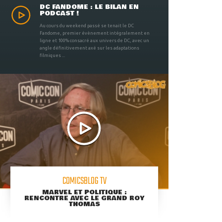
DC FANDOME : LE BILAN EN
PODCAST !
Au cours du weekend passé se tenait le DC
Fandome, premier évènement intégralement en
ligne et 100% consacré aux univers de DC, avec un
angle définitivement axé sur les adaptations
filmiques ...
COMICSBLOG TV
MARVEL ET POLITIQUE :
RENCONTRE AVEC LE GRAND ROY
THOMAS