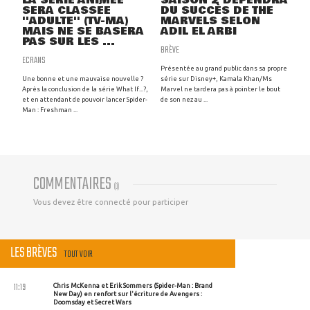
LA SÉRIE ANIMÉE
SAISON 2 DÉPENDRA
SERA CLASSÉE
DU SUCCÈS DE THE
''ADULTE'' (TV-MA)
MARVELS SELON
MAIS NE SE BASERA
ADIL EL ARBI
PAS SUR LES ...
BRÈVE
ECRANS
Présentée au grand public dans sa propre
Une bonne et une mauvaise nouvelle ?
série sur Disney+, Kamala Khan/Ms
Après la conclusion de la série What If...?,
Marvel ne tardera pas à pointer le bout
et en attendant de pouvoir lancer Spider-
de son nez au ...
Man : Freshman ...
COMMENTAIRES
(
0
)
Vous devez être connecté pour participer
LES BRÈVES
TOUT VOIR
11:19
Chris McKenna et Erik Sommers (Spider-Man : Brand
New Day) en renfort sur l'écriture de Avengers :
Doomsday et Secret Wars