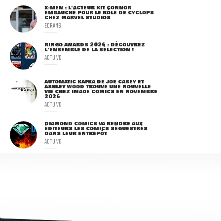
X-MEN : L'ACTEUR KIT CONNOR
EMBAUCHÉ POUR LE RÔLE DE CYCLOPS
CHEZ MARVEL STUDIOS
ECRANS
RINGO AWARDS 2026 : DÉCOUVREZ
L'ENSEMBLE DE LA SÉLECTION !
ACTU VO
AUTOMATIC KAFKA DE JOE CASEY ET
ASHLEY WOOD TROUVE UNE NOUVELLE
VIE CHEZ IMAGE COMICS EN NOVEMBRE
2026
ACTU VO
DIAMOND COMICS VA RENDRE AUX
ÉDITEURS LES COMICS SÉQUESTRÉS
DANS LEUR ENTREPÔT
ACTU VO