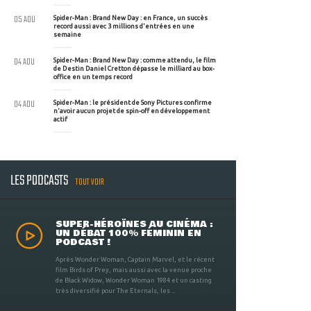
05 AOU
Spider-Man : Brand New Day : en France, un succès
record aussi avec 3 millions d'entrées en une
semaine
04 AOU
Spider-Man : Brand New Day : comme attendu, le film
de Destin Daniel Cretton dépasse le milliard au box-
office en un temps record
04 AOU
Spider-Man : le président de Sony Pictures confirme
n'avoir aucun projet de spin-off en développement
actif
LES PODCASTS
TOUT VOIR
SUPER-HÉROÏNES AU CINÉMA :
UN DÉBAT 100% FÉMININ EN
PODCAST !
Après Wonder Woman, Captain Marvel, et le récent
film Birds of Prey, mais aussi avec la venue proche
de Black Widow, Wonder Woman 1984 et un casting
très diversifié pour The Eternals, les ...