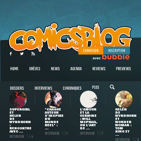
CONNEXION
INSCRIPTION
HOME
BRÈVES
NEWS
AGENDA
REVIEWS
PREVIEWS
PLUS
DOSSIERS
INTERVIEWS
CHRONIQUES
SUPERGIRL
"CHAQUE
L'AMOUR
HELEN
ET
AUTEUR
ET LA
DE
HELEN
S'INSPIRE
VERMINE
WYNDHORN
DE
DU
: WILL
ET
WYNDHORN
MONDE
MCPHAIL,
WONDER
:
RÉEL" :
OU L'ART
WOMAN :
RENCONTRE
...
DE ...
TOM
AVEC ...
KING ET
INTERVIEW
INTERVIEW
1
1
...
INTERVIEW
4
INTERVIEW
3