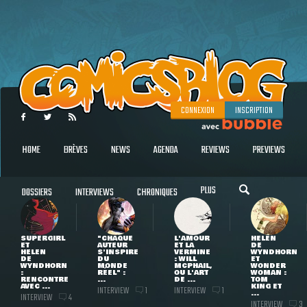
CONNEXION
INSCRIPTION
HOME
BRÈVES
NEWS
AGENDA
REVIEWS
PREVIEWS
PLUS
DOSSIERS
INTERVIEWS
CHRONIQUES
SUPERGIRL
"CHAQUE
L'AMOUR
HELEN
ET
AUTEUR
ET LA
DE
HELEN
S'INSPIRE
VERMINE
WYNDHORN
DE
DU
: WILL
ET
WYNDHORN
MONDE
MCPHAIL,
WONDER
:
RÉEL" :
OU L'ART
WOMAN :
RENCONTRE
...
DE ...
TOM
AVEC ...
KING ET
INTERVIEW
INTERVIEW
1
1
...
INTERVIEW
4
INTERVIEW
3