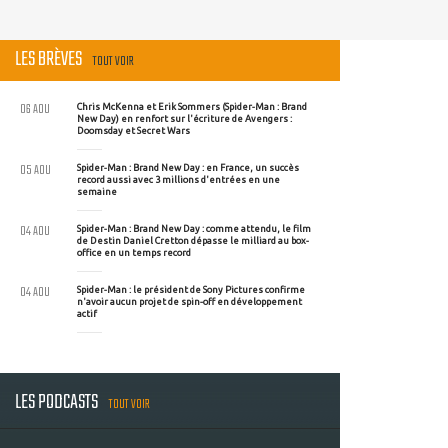
LES BRÈVES
TOUT VOIR
06 AOU
Chris McKenna et Erik Sommers (Spider-Man : Brand
New Day) en renfort sur l'écriture de Avengers :
Doomsday et Secret Wars
05 AOU
Spider-Man : Brand New Day : en France, un succès
record aussi avec 3 millions d'entrées en une
semaine
04 AOU
Spider-Man : Brand New Day : comme attendu, le film
de Destin Daniel Cretton dépasse le milliard au box-
office en un temps record
04 AOU
Spider-Man : le président de Sony Pictures confirme
n'avoir aucun projet de spin-off en développement
actif
LES PODCASTS
TOUT VOIR