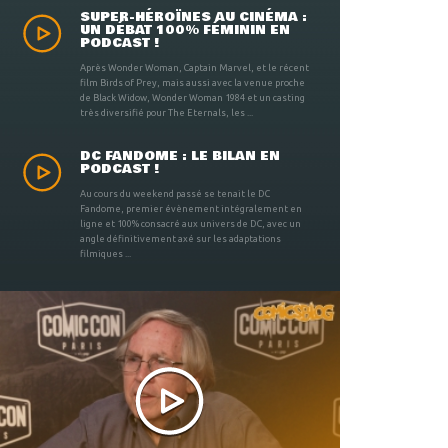
SUPER-HÉROÏNES AU CINÉMA :
UN DÉBAT 100% FÉMININ EN
PODCAST !
Après Wonder Woman, Captain Marvel, et le récent
film Birds of Prey, mais aussi avec la venue proche
de Black Widow, Wonder Woman 1984 et un casting
très diversifié pour The Eternals, les ...
DC FANDOME : LE BILAN EN
PODCAST !
Au cours du weekend passé se tenait le DC
Fandome, premier évènement intégralement en
ligne et 100% consacré aux univers de DC, avec un
angle définitivement axé sur les adaptations
filmiques ...