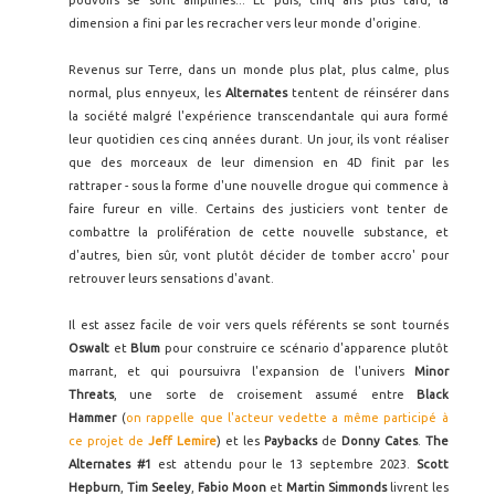
dimension a fini par les recracher vers leur monde d'origine.
Revenus sur Terre, dans un monde plus plat, plus calme, plus
normal, plus ennyeux, les
Alternates
tentent de réinsérer dans
la société malgré l'expérience transcendantale qui aura formé
leur quotidien ces cinq années durant. Un jour, ils vont réaliser
que des morceaux de leur dimension en 4D finit par les
rattraper - sous la forme d'une nouvelle drogue qui commence à
faire fureur en ville. Certains des justiciers vont tenter de
combattre la prolifération de cette nouvelle substance, et
d'autres, bien sûr, vont plutôt décider de tomber accro' pour
retrouver leurs sensations d'avant.
Il est assez facile de voir vers quels référents se sont tournés
Oswalt
et
Blum
pour construire ce scénario d'apparence plutôt
marrant, et qui poursuivra l'expansion de l'univers
Minor
Threats
, une sorte de croisement assumé entre
Black
Hammer
(
on rappelle que l'acteur vedette a même participé à
ce projet de
Jeff Lemire
) et les
Paybacks
de
Donny Cates
.
The
Alternates #1
est attendu pour le 13 septembre 2023.
Scott
Hepburn
,
Tim Seeley
,
Fabio Moon
et
Martin Simmonds
livrent les