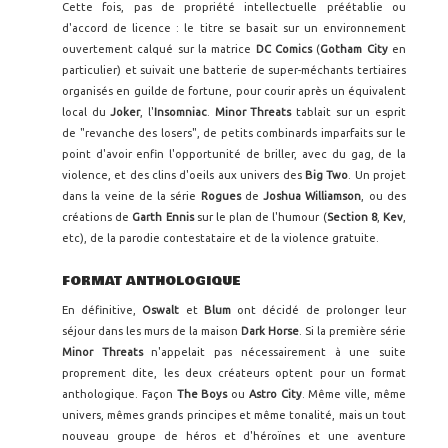
Cette fois, pas de propriété intellectuelle préétablie ou
d'accord de licence : le titre se basait sur un environnement
ouvertement calqué sur la matrice
DC Comics
(
Gotham City
en
particulier) et suivait une batterie de super-méchants tertiaires
organisés en guilde de fortune, pour courir après un équivalent
local du
Joker
, l'
Insomniac
.
Minor Threats
tablait sur un esprit
de "revanche des losers", de petits combinards imparfaits sur le
point d'avoir enfin l'opportunité de briller, avec du gag, de la
violence, et des clins d'oeils aux univers des
Big Two
. Un projet
dans la veine de la série
Rogues
de
Joshua Williamson
, ou des
créations de
Garth Ennis
sur le plan de l'humour (
Section 8
,
Kev
,
etc), de la parodie contestataire et de la violence gratuite.
FORMAT ANTHOLOGIQUE
En définitive,
Oswalt
et
Blum
ont décidé de prolonger leur
séjour dans les murs de la maison
Dark Horse
. Si la première série
Minor Threats
n'appelait pas nécessairement à une suite
proprement dite, les deux créateurs optent pour un format
anthologique. Façon
The Boys
ou
Astro City
. Même ville, même
univers, mêmes grands principes et même tonalité, mais un tout
nouveau groupe de héros et d'héroïnes et une aventure