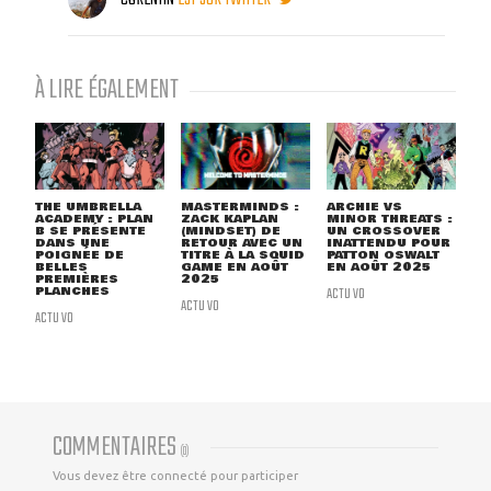
À LIRE ÉGALEMENT
THE UMBRELLA
MASTERMINDS :
ARCHIE VS
ACADEMY : PLAN
ZACK KAPLAN
MINOR THREATS :
B SE PRÉSENTE
(MINDSET) DE
UN CROSSOVER
DANS UNE
RETOUR AVEC UN
INATTENDU POUR
POIGNÉE DE
TITRE À LA SQUID
PATTON OSWALT
BELLES
GAME EN AOÛT
EN AOÛT 2025
PREMIÈRES
2025
PLANCHES
ACTU VO
ACTU VO
ACTU VO
COMMENTAIRES
(
0
)
Vous devez être connecté pour participer