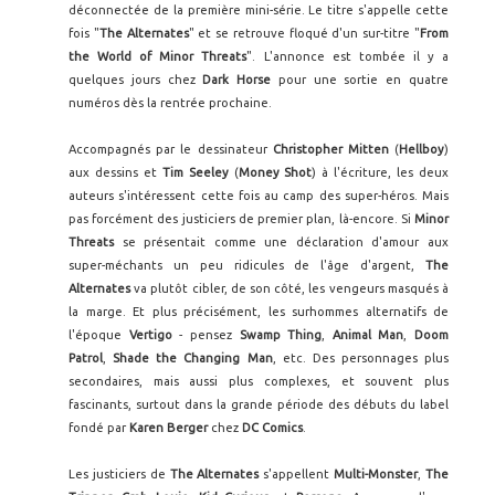
déconnectée de la première mini-série. Le titre s'appelle cette
fois "
The Alternates
" et se retrouve floqué d'un sur-titre "
From
the World of Minor Threats
". L'annonce est tombée il y a
quelques jours chez
Dark Horse
pour une sortie en quatre
numéros dès la rentrée prochaine.
Accompagnés par le dessinateur
Christopher Mitten
(
Hellboy
)
aux dessins et
Tim Seeley
(
Money Shot
) à l'écriture, les deux
auteurs s'intéressent cette fois au camp des super-héros. Mais
pas forcément des justiciers de premier plan, là-encore. Si
Minor
Threats
se présentait comme une déclaration d'amour aux
super-méchants un peu ridicules de l'âge d'argent,
The
Alternates
va plutôt cibler, de son côté, les vengeurs masqués à
la marge. Et plus précisément, les surhommes alternatifs de
l'époque
Vertigo
- pensez
Swamp Thing
,
Animal Man
,
Doom
Patrol
,
Shade the Changing Man
, etc. Des personnages plus
secondaires, mais aussi plus complexes, et souvent plus
fascinants, surtout dans la grande période des débuts du label
fondé par
Karen Berger
chez
DC Comics
.
Les justiciers de
The Alternates
s'appellent
Multi-Monster
,
The