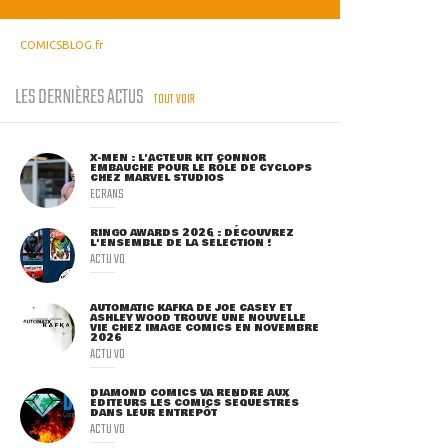
COMICSBLOG.fr
LES DERNIÈRES ACTUS
TOUT VOIR
X-MEN : L'ACTEUR KIT CONNOR
EMBAUCHÉ POUR LE RÔLE DE CYCLOPS
CHEZ MARVEL STUDIOS
ECRANS
RINGO AWARDS 2026 : DÉCOUVREZ
L'ENSEMBLE DE LA SÉLECTION !
ACTU VO
AUTOMATIC KAFKA DE JOE CASEY ET
ASHLEY WOOD TROUVE UNE NOUVELLE
VIE CHEZ IMAGE COMICS EN NOVEMBRE
2026
ACTU VO
DIAMOND COMICS VA RENDRE AUX
ÉDITEURS LES COMICS SÉQUESTRÉS
DANS LEUR ENTREPÔT
ACTU VO