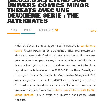
(M.O.D.O.K.) ÉTEND SON
UNIVERS COMICS MINOR
THREATS AVEC UNE
DEUXIÈME SÉRIE : THE
ALTERNATES
NEWS
MARVEL
PAR
CORENTIN
Tweet
A défaut d'avoir pu développer la série
M.O.D.O.K.
sur du long
terme
,
Patton Oswalt
en aura au moins profité pour mettre son
pied dans la porte de l'industrie des comics. Pour celles et ceux
qui connaissent un peu le gars, il ne serait même pas idiot de se
dire que tout ça aurait fait partie d'un plan bien exécuté. Pour
capitaliser sur le lancement de
M.O.D.O.K.
sur
Hulu
,
Oswalt
, en
compagnie du cocréateur de la série
Jordan Blum
, avait été
invité à signer un comics chez
Marvel
sur le vilain à grosse tête.
Plus tard encore, les deux scénariste s'étaient retrouvés pour
une mini' en quatre numéros
publiée aux éditions
Dark Horse
,
Minor Threats
. Celle-ci avait été illustrée par l'artiste
Scott
Hepburn
.