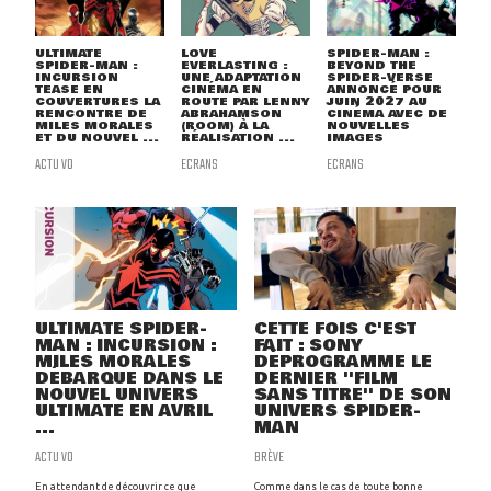
ULTIMATE
LOVE
SPIDER-MAN :
SPIDER-MAN :
EVERLASTING :
BEYOND THE
INCURSION
UNE ADAPTATION
SPIDER-VERSE
TEASE EN
CINÉMA EN
ANNONCÉ POUR
COUVERTURES LA
ROUTE PAR LENNY
JUIN 2027 AU
RENCONTRE DE
ABRAHAMSON
CINÉMA AVEC DE
MILES MORALES
(ROOM) À LA
NOUVELLES
ET DU NOUVEL ...
RÉALISATION ...
IMAGES
ACTU VO
ECRANS
ECRANS
ULTIMATE SPIDER-
CETTE FOIS C'EST
MAN : INCURSION :
FAIT : SONY
MILES MORALES
DÉPROGRAMME LE
DÉBARQUE DANS LE
DERNIER ''FILM
NOUVEL UNIVERS
SANS TITRE'' DE SON
ULTIMATE EN AVRIL
UNIVERS SPIDER-
...
MAN
ACTU VO
BRÈVE
En attendant de découvrir ce que
Comme dans le cas de toute bonne