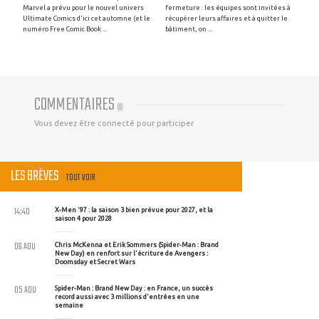
Marvel a prévu pour le nouvel univers
fermeture : les équipes sont invitées à
Ultimate Comics d'ici cet automne (et le
récupérer leurs affaires et à quitter le
numéro Free Comic Book ...
bâtiment, on ...
COMMENTAIRES
(
0
)
Vous devez être connecté pour participer
LES BRÈVES
TOUT VOIR
14:40
X-Men '97 : la saison 3 bien prévue pour 2027, et la
saison 4 pour 2028
06 AOU
Chris McKenna et Erik Sommers (Spider-Man : Brand
New Day) en renfort sur l'écriture de Avengers :
Doomsday et Secret Wars
05 AOU
Spider-Man : Brand New Day : en France, un succès
record aussi avec 3 millions d'entrées en une
semaine