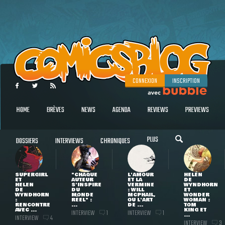
CONNEXION
INSCRIPTION
HOME
BRÈVES
NEWS
AGENDA
REVIEWS
PREVIEWS
PLUS
DOSSIERS
INTERVIEWS
CHRONIQUES
SUPERGIRL
"CHAQUE
L'AMOUR
HELEN
ET
AUTEUR
ET LA
DE
HELEN
S'INSPIRE
VERMINE
WYNDHORN
DE
DU
: WILL
ET
WYNDHORN
MONDE
MCPHAIL,
WONDER
:
RÉEL" :
OU L'ART
WOMAN :
RENCONTRE
...
DE ...
TOM
AVEC ...
KING ET
INTERVIEW
INTERVIEW
1
1
...
INTERVIEW
4
INTERVIEW
3