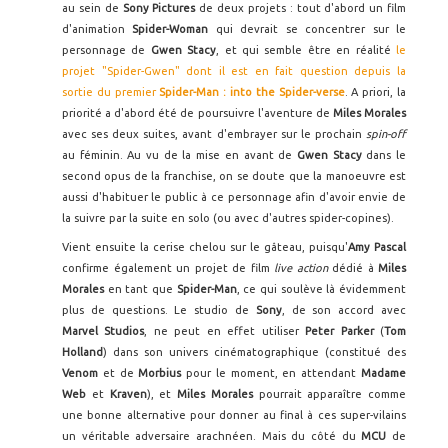
au sein de
Sony Pictures
de deux projets : tout d'abord un film
d'animation
Spider-Woman
qui devrait se concentrer sur le
personnage de
Gwen Stacy
, et qui semble être en réalité
le
projet "Spider-Gwen" dont il est en fait question depuis la
sortie du premier
Spider-Man : into the Spider-verse
. A priori, la
priorité a d'abord été de poursuivre l'aventure de
Miles Morales
avec ses deux suites, avant d'embrayer sur le prochain
spin-off
au féminin. Au vu de la mise en avant de
Gwen Stacy
dans le
second opus de la franchise, on se doute que la manoeuvre est
aussi d'habituer le public à ce personnage afin d'avoir envie de
la suivre par la suite en solo (ou avec d'autres spider-copines).
Vient ensuite la cerise chelou sur le gâteau, puisqu'
Amy Pascal
confirme également un projet de film
live action
dédié à
Miles
Morales
en tant que
Spider-Man
, ce qui soulève là évidemment
plus de questions. Le studio de
Sony
, de son accord avec
Marvel Studios
, ne peut en effet utiliser
Peter Parker
(
Tom
Holland
) dans son univers cinématographique (constitué des
Venom
et de
Morbius
pour le moment, en attendant
Madame
Web
et
Kraven
), et
Miles Morales
pourrait apparaître comme
une bonne alternative pour donner au final à ces super-vilains
un véritable adversaire arachnéen. Mais du côté du
MCU
de