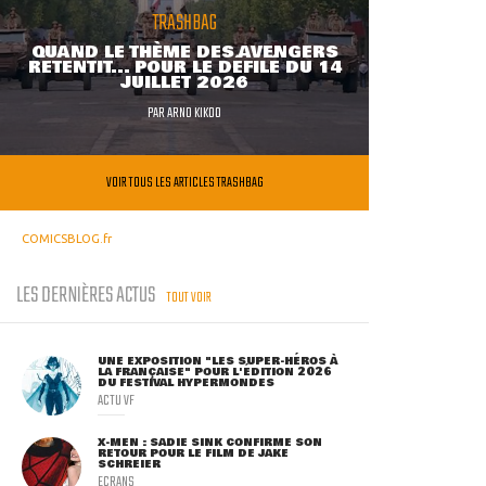
TRASHBAG
QUAND LE THÈME DES AVENGERS
RETENTIT... POUR LE DÉFILÉ DU 14
JUILLET 2026
PAR
ARNO KIKOO
VOIR TOUS LES ARTICLES TRASHBAG
COMICSBLOG.fr
LES DERNIÈRES ACTUS
TOUT VOIR
UNE EXPOSITION "LES SUPER-HÉROS À
LA FRANÇAISE" POUR L'ÉDITION 2026
DU FESTIVAL HYPERMONDES
ACTU VF
X-MEN : SADIE SINK CONFIRME SON
RETOUR POUR LE FILM DE JAKE
SCHREIER
ECRANS