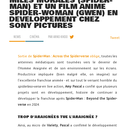
MILES MORALES (SPIDER-
MAN) ET UN FILM ANIMÉ
SPIDER-WOMAN (GWEN) EN
DÉVELOPPEMENT CHEZ
SONY PICTURES
NEWS
CINÉMA
PAR
ARNO KIKOO
Tweet
Sortie de
Spider-Man : Across the Spider-verse
oblige
, toutes les
antennes médiatiques sont tournées vers le devenir de
l'Homme Araignée et de son environnement sur les écrans.
Productrice impliquée (bien malgré elle, on imagine) sur
l'excellente franchise animée - et sur tout le versant horrible du
spiderless-verse
en live action,
Amy Pascal
a confié que plusieurs
projets sont en développement, histoire de continuer à
développer la franchise après
Spider-Man : Beyond the Spider-
verse
en 2024.
TROP D'ARAIGNÉES TUE L'ARAIGNÉE ?
Ainsi, au micro de
Variety
,
Pascal
a confirmé le développement