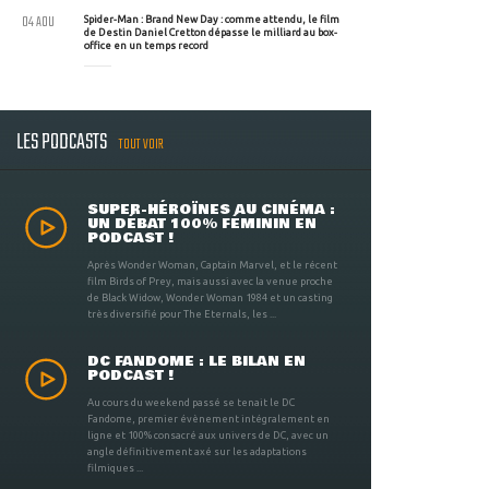
04 AOU
Spider-Man : Brand New Day : comme attendu, le film
de Destin Daniel Cretton dépasse le milliard au box-
office en un temps record
LES PODCASTS
TOUT VOIR
SUPER-HÉROÏNES AU CINÉMA :
UN DÉBAT 100% FÉMININ EN
PODCAST !
Après Wonder Woman, Captain Marvel, et le récent
film Birds of Prey, mais aussi avec la venue proche
de Black Widow, Wonder Woman 1984 et un casting
très diversifié pour The Eternals, les ...
DC FANDOME : LE BILAN EN
PODCAST !
Au cours du weekend passé se tenait le DC
Fandome, premier évènement intégralement en
ligne et 100% consacré aux univers de DC, avec un
angle définitivement axé sur les adaptations
filmiques ...