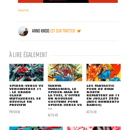
Source
ARNO KIKOO
EST SUR TWITTER
À LIRE ÉGALEMENT
SPIDER-VERSE VS
TAKUYA
LES FANTASTIC
VENOMVERSE #1
YAMASHIRO, LE
FOUR DE RYAN
: LE GRAND
SPIDER-MAN DE
NORTH
CLASH
LA TOEI, S'OFFRE
REPARTENT AU #1
MUTILVERSEL SE
UN NOUVEAU
EN JUILLET 2025
DÉVOILE EN
COSTUME POUR
(AVEC HUMBERTO
PREVIEW
SPIDER-VERSE VS
RAMOS)
...
PREVIEW
ACTU VO
ACTU VO