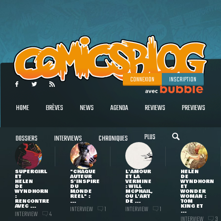
CONNEXION
INSCRIPTION
HOME
BRÈVES
NEWS
AGENDA
REVIEWS
PREVIEWS
PLUS
DOSSIERS
INTERVIEWS
CHRONIQUES
SUPERGIRL
"CHAQUE
L'AMOUR
HELEN
ET
AUTEUR
ET LA
DE
HELEN
S'INSPIRE
VERMINE
WYNDHORN
DE
DU
: WILL
ET
WYNDHORN
MONDE
MCPHAIL,
WONDER
:
RÉEL" :
OU L'ART
WOMAN :
RENCONTRE
...
DE ...
TOM
AVEC ...
KING ET
INTERVIEW
INTERVIEW
1
1
...
INTERVIEW
4
INTERVIEW
3