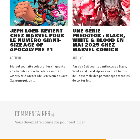
JEPH LOEB REVIENT
UNE SÉRIE
CHEZ MARVEL POUR
PREDATOR : BLACK,
LE NUMÉRO GIANT-
WHITE & BLOOD EN
SIZE AGE OF
MAI 2025 CHEZ
APOCALYPSE #1
MARVEL COMICS
ACTU VO
ACTU VO
Marvel souhaite célébrer les cinquante
Pas de répit pour les anthologies Black,
ans de publication du célèbre numéro
White and Blood. Après avoir fait le tour
Giant-Size X-Men #1 de Len Wein et Dave
de l'ensemble des personnages capables
Cockrum qui, en ...
de porter le ...
COMMENTAIRES
(
0
)
Vous devez être connecté pour participer