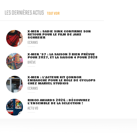
LES DERNIÈRES ACTUS
TOUT VOIR
X-MEN : SADIE SINK CONFIRME SON
RETOUR POUR LE FILM DE JAKE
SCHREIER
ECRANS
X-MEN '97 : LA SAISON 3 BIEN PRÉVUE
POUR 2027, ET LA SAISON 4 POUR 2028
BRÈVE
X-MEN : L'ACTEUR KIT CONNOR
EMBAUCHÉ POUR LE RÔLE DE CYCLOPS
CHEZ MARVEL STUDIOS
ECRANS
RINGO AWARDS 2026 : DÉCOUVREZ
L'ENSEMBLE DE LA SÉLECTION !
ACTU VO