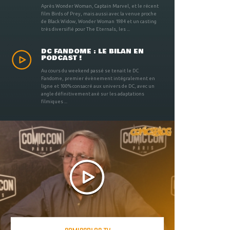
Après Wonder Woman, Captain Marvel, et le récent
film Birds of Prey, mais aussi avec la venue proche
de Black Widow, Wonder Woman 1984 et un casting
très diversifié pour The Eternals, les ...
DC FANDOME : LE BILAN EN
PODCAST !
Au cours du weekend passé se tenait le DC
Fandome, premier évènement intégralement en
ligne et 100% consacré aux univers de DC, avec un
angle définitivement axé sur les adaptations
filmiques ...