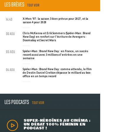
LES BRÈVES
TOUT VOIR
14:40
X-Men '97 : la saison 3 bien prévue pour 2027, et la
saison 4 pour 2028
06 AOU
Chris McKenna et Erik Sommers (Spider-Man : Brand
New Day) en renfort sur l'écriture de Avengers :
Doomsday et Secret Wars
05 AOU
Spider-Man : Brand New Day : en France, un succès
record aussi avec 3 millions d'entrées en une
semaine
04 AOU
Spider-Man : Brand New Day : comme attendu, le film
de Destin Daniel Cretton dépasse le milliard au box-
office en un temps record
LES PODCASTS
TOUT VOIR
SUPER-HÉROÏNES AU CINÉMA :
UN DÉBAT 100% FÉMININ EN
PODCAST !