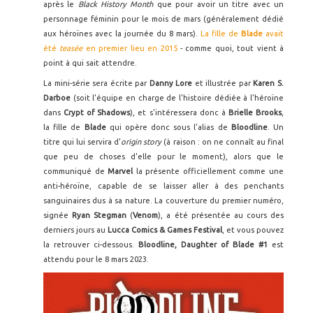
après le
Black History Month
que pour avoir un titre avec un
personnage féminin pour le mois de mars (généralement dédié
aux héroïnes avec la journée du 8 mars).
La fille de
Blade
avait
été
teasée
en premier lieu en 2015
- comme quoi, tout vient à
point à qui sait attendre.
La mini-série sera écrite par
Danny Lore
et illustrée par
Karen S.
Darboe
(soit l'équipe en charge de l'histoire dédiée à l'héroïne
dans
Crypt of Shadows
), et s'intéressera donc à
Brielle Brooks
,
la fille de
Blade
qui opère donc sous l'alias de
Bloodline
. Un
titre qui lui servira d'
origin story
(à raison : on ne connaît au final
que peu de choses d'elle pour le moment), alors que le
communiqué de
Marvel
la présente officiellement comme une
anti-héroïne, capable de se laisser aller à des penchants
sanguinaires dus à sa nature. La couverture du premier numéro,
signée
Ryan Stegman
(
Venom
), a été présentée au cours des
derniers jours au
Lucca Comics & Games Festival
, et vous pouvez
la retrouver ci-dessous.
Bloodline, Daughter of Blade #1
est
attendu pour le 8 mars 2023.