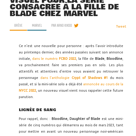
VISUEL POUR LA SÉRIE
CONSACRÉE À LA FILLE DE
BLADE CHEZ MARVEL
BRÈVE
MARVEL
PAR
ARNO KIKOO
Tweet
Ce n'est une nouvelle pour personne : après l'avoir introduite
au printemps dernier, des années passées suivant son annonce
initiale,
dans le numéro
FCBD 2022
, la fille de
Blade
,
Bloodline
,
va prochainement faire ses premiers pas en solo. Les plus
attentifs et attentives d'entre vous avaient pu retrouver le
personnage
dans l'anthologie
Crypt of Shadows #1
du mois
passé, et si la mini-série solo a déjà été
annoncée au cours de la
NYCC 2022
, un nouveau visuel vient nous rappeler cette future
parution.
LIGNÉE DE SANG
Pour rappel, donc :
Bloodline, Daughter of Blade
est une mini-
série de cinq numéros qui démarrera au mois de mars 2023, tant
pour mettre en avant un nouveau personnage noir-américain