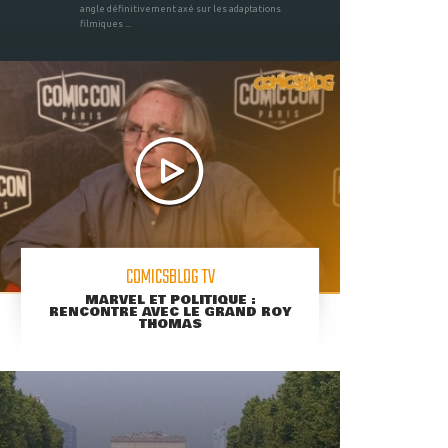
angle définitivement axé sur les adaptations
filmiques ...
COMICSBLOG TV
MARVEL ET POLITIQUE :
RENCONTRE AVEC LE GRAND ROY
THOMAS