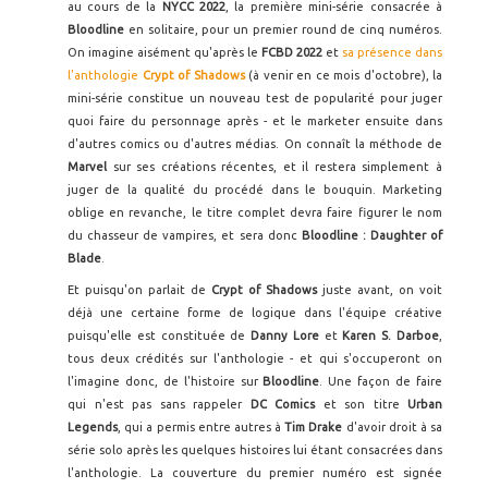
au cours de la
NYCC 2022
, la première mini-série consacrée à
Bloodline
en solitaire, pour un premier round de cinq numéros.
On imagine aisément qu'après le
FCBD 2022
et
sa présence dans
l'anthologie
Crypt of Shadows
(à venir en ce mois d'octobre), la
mini-série constitue un nouveau test de popularité pour juger
quoi faire du personnage après - et le marketer ensuite dans
d'autres comics ou d'autres médias. On connaît la méthode de
Marvel
sur ses créations récentes, et il restera simplement à
juger de la qualité du procédé dans le bouquin. Marketing
oblige en revanche, le titre complet devra faire figurer le nom
du chasseur de vampires, et sera donc
Bloodline : Daughter of
Blade
.
Et puisqu'on parlait de
Crypt of Shadows
juste avant, on voit
déjà une certaine forme de logique dans l'équipe créative
puisqu'elle est constituée de
Danny Lore
et
Karen S. Darboe
,
tous deux crédités sur l'anthologie - et qui s'occuperont on
l'imagine donc, de l'histoire sur
Bloodline
. Une façon de faire
qui n'est pas sans rappeler
DC Comics
et son titre
Urban
Legends
, qui a permis entre autres à
Tim Drake
d'avoir droit à sa
série solo après les quelques histoires lui étant consacrées dans
l'anthologie. La couverture du premier numéro est signée