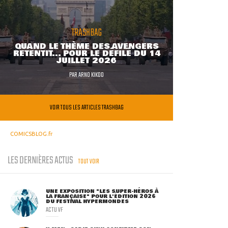
TRASHBAG
QUAND LE THÈME DES AVENGERS
RETENTIT... POUR LE DÉFILÉ DU 14
JUILLET 2026
PAR
ARNO KIKOO
VOIR TOUS LES ARTICLES TRASHBAG
COMICSBLOG.fr
LES DERNIÈRES ACTUS
TOUT VOIR
UNE EXPOSITION "LES SUPER-HÉROS À
LA FRANÇAISE" POUR L'ÉDITION 2026
DU FESTIVAL HYPERMONDES
ACTU VF