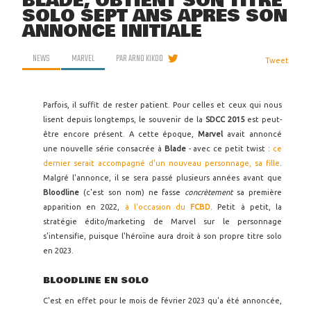
BLADE, OBTIENT SON TITRE
SOLO SEPT ANS APRÈS SON
ANNONCE INITIALE
NEWS
MARVEL
PAR
ARNO KIKOO
Tweet
Parfois, il suffit de rester patient. Pour celles et ceux qui nous
lisent depuis longtemps, le souvenir de la
SDCC 2015
est peut-
être encore présent. A cette époque,
Marvel
avait annoncé
une nouvelle série consacrée à
Blade
- avec ce petit twist :
ce
dernier serait accompagné d'un nouveau personnage, sa fille
.
Malgré l'annonce, il se sera passé plusieurs années avant que
Bloodline
(c'est son nom) ne fasse
concrètement
sa première
apparition en 2022,
à l'occasion du
FCBD
. Petit à petit, la
stratégie édito/marketing de Marvel sur le personnage
s'intensifie, puisque l'héroïne aura droit à son propre titre solo
en 2023.
BLOODLINE EN SOLO
C'est en effet pour le mois de février 2023 qu'a été annoncée,