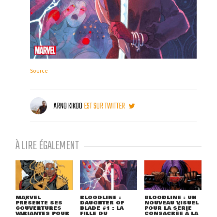
Source
ARNO KIKOO
EST SUR TWITTER
À LIRE ÉGALEMENT
MARVEL
BLOODLINE :
BLOODLINE : UN
PRÉSENTE SES
DAUGHTER OF
NOUVEAU VISUEL
COUVERTURES
BLADE #1 : LA
POUR LA SÉRIE
VARIANTES POUR
FILLE DU
CONSACRÉE À LA