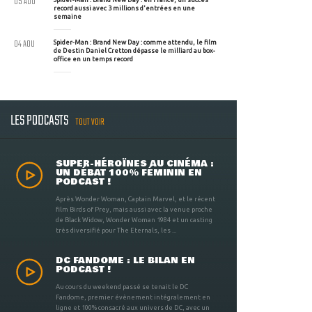
05 AOU
record aussi avec 3 millions d'entrées en une
semaine
04 AOU
Spider-Man : Brand New Day : comme attendu, le film
de Destin Daniel Cretton dépasse le milliard au box-
office en un temps record
LES PODCASTS
TOUT VOIR
SUPER-HÉROÏNES AU CINÉMA :
UN DÉBAT 100% FÉMININ EN
PODCAST !
Après Wonder Woman, Captain Marvel, et le récent
film Birds of Prey, mais aussi avec la venue proche
de Black Widow, Wonder Woman 1984 et un casting
très diversifié pour The Eternals, les ...
DC FANDOME : LE BILAN EN
PODCAST !
Au cours du weekend passé se tenait le DC
Fandome, premier évènement intégralement en
ligne et 100% consacré aux univers de DC, avec un