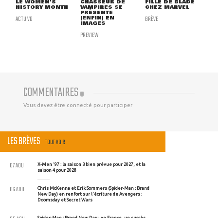
LE WOMEN'S
CHASSEUR DE
FILLE DE BLADE
HISTORY MONTH
VAMPIRES SE
CHEZ MARVEL
PRÉSENTE
ACTU VO
(ENFIN) EN
BRÈVE
IMAGES
PREVIEW
COMMENTAIRES
(
0
)
Vous devez être connecté pour participer
LES BRÈVES
TOUT VOIR
07 AOU
X-Men '97 : la saison 3 bien prévue pour 2027, et la
saison 4 pour 2028
06 AOU
Chris McKenna et Erik Sommers (Spider-Man : Brand
New Day) en renfort sur l'écriture de Avengers :
Doomsday et Secret Wars
Spider-Man : Brand New Day : en France, un succès