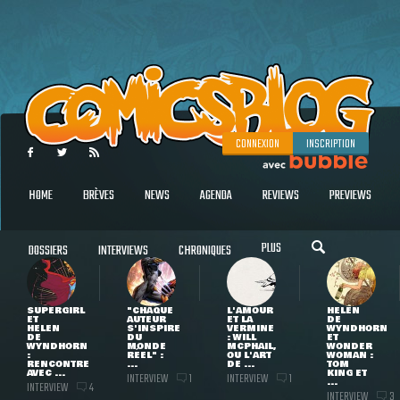
CONNEXION
INSCRIPTION
HOME
BRÈVES
NEWS
AGENDA
REVIEWS
PREVIEWS
PLUS
DOSSIERS
INTERVIEWS
CHRONIQUES
SUPERGIRL
"CHAQUE
L'AMOUR
HELEN
ET
AUTEUR
ET LA
DE
HELEN
S'INSPIRE
VERMINE
WYNDHORN
DE
DU
: WILL
ET
WYNDHORN
MONDE
MCPHAIL,
WONDER
:
RÉEL" :
OU L'ART
WOMAN :
RENCONTRE
...
DE ...
TOM
AVEC ...
KING ET
INTERVIEW
INTERVIEW
1
1
...
INTERVIEW
4
INTERVIEW
3