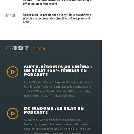
de Destin Daniel Cretton dépasse le milliard au box-
office en un temps record
04 AOU
Spider-Man : le président de Sony Pictures confirme
n'avoir aucun projet de spin-off en développement
actif
LES PODCASTS
TOUT VOIR
SUPER-HÉROÏNES AU CINÉMA :
UN DÉBAT 100% FÉMININ EN
PODCAST !
Après Wonder Woman, Captain Marvel, et le récent
film Birds of Prey, mais aussi avec la venue proche
de Black Widow, Wonder Woman 1984 et un casting
très diversifié pour The Eternals, les ...
DC FANDOME : LE BILAN EN
PODCAST !
Au cours du weekend passé se tenait le DC
Fandome, premier évènement intégralement en
ligne et 100% consacré aux univers de DC, avec un
angle définitivement axé sur les adaptations