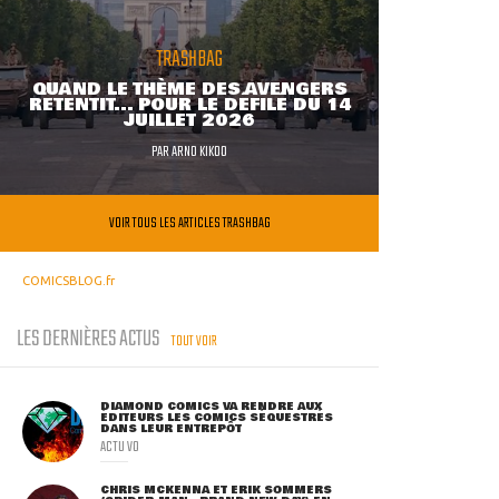
TRASHBAG
QUAND LE THÈME DES AVENGERS
RETENTIT... POUR LE DÉFILÉ DU 14
JUILLET 2026
PAR
ARNO KIKOO
VOIR TOUS LES ARTICLES TRASHBAG
COMICSBLOG.fr
LES DERNIÈRES ACTUS
TOUT VOIR
DIAMOND COMICS VA RENDRE AUX
ÉDITEURS LES COMICS SÉQUESTRÉS
DANS LEUR ENTREPÔT
ACTU VO
CHRIS MCKENNA ET ERIK SOMMERS