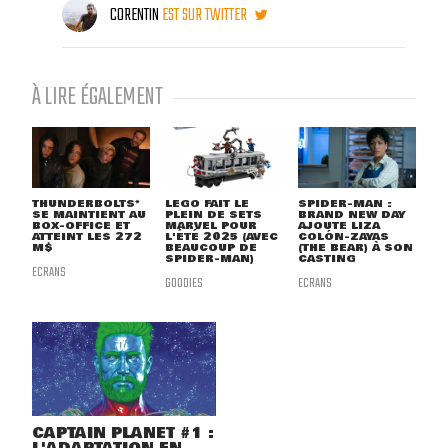
CORENTIN
EST SUR TWITTER
À LIRE ÉGALEMENT
THUNDERBOLTS*
LEGO FAIT LE
SPIDER-MAN :
SE MAINTIENT AU
PLEIN DE SETS
BRAND NEW DAY
BOX-OFFICE ET
MARVEL POUR
AJOUTE LIZA
ATTEINT LES 272
L'ÉTÉ 2025 (AVEC
COLÓN-ZAYAS
M$
BEAUCOUP DE
(THE BEAR) À SON
SPIDER-MAN)
CASTING
ECRANS
GOODIES
ECRANS
CAPTAIN PLANET #1 :