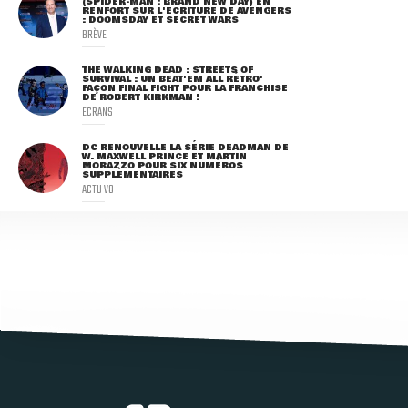
(SPIDER-MAN : BRAND NEW DAY) EN
RENFORT SUR L'ÉCRITURE DE AVENGERS
: DOOMSDAY ET SECRET WARS
BRÈVE
THE WALKING DEAD : STREETS OF
SURVIVAL : UN BEAT'EM ALL RÉTRO'
FAÇON FINAL FIGHT POUR LA FRANCHISE
DE ROBERT KIRKMAN !
ECRANS
DC RENOUVELLE LA SÉRIE DEADMAN DE
W. MAXWELL PRINCE ET MARTIN
MORAZZO POUR SIX NUMÉROS
SUPPLÉMENTAIRES
ACTU VO