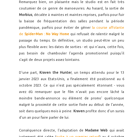
Remarquez bien, on plaisante mais le studio est en fait très
coutumier de ce genre de manoeuvres. Au hasard, la sortie de
Morbius
, décalée à maintes et maintes reprises, parfois pour fuir
la baisse de fréquentation des salles pendant la période
pandémique, parfois pour éviter de gêner
la course affolante
de
Spider-Man : No Way Home
qui refusait de ralentir malgré le
passage du temps. En définitive, un studio peut-être un peu
plus flexible avec les dates de sorties - et qui n'aura, cette fois,
pas besoin de chambouler l'agenda promotionnel puisqu'il
s'agit de deux projets assez lointains.
D'une part,
Kraven the Hunter
, un temps attendu pour le 13
janvier 2023 aux Etats-Unis, a finalement été positionné au 6
octobre 2023. Ce qui n'est pas spécialement étonnant - vous
avez dû remarquer que le film n'avait pas encore lâché la
moindre bande-annonce ou élément de promo' quelconque
malgré la proximité de cette sortie fixée au début de l'année,
soit dans quelques mois à peine.
Kraven
profite donc d'un sursis
d'un an pour faire parler de lui.
Conséquence directe, l'adaptation de
Madame Web
qui avait
justement été calée (
suite à un premier retard
) au 6 octobre