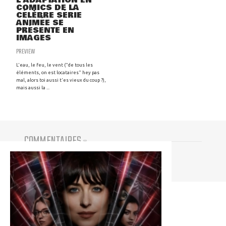
L'ADAPTATION EN
COMICS DE LA
CÉLÈBRE SÉRIE
ANIMÉE SE
PRÉSENTE EN
IMAGES
PREVIEW
L'eau, le feu, le vent ("de tous les
éléments, on est locataires" hey pas
mal, alors toi aussi t'es vieux du coup ?),
mais aussi la ...
COMMENTAIRES
(
0
)
Vous devez être connecté pour participer