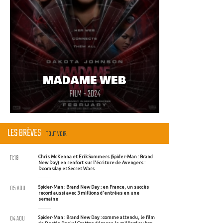
MADAME WEB
FILM - 2024
LES BRÈVES
TOUT VOIR
11:19
Chris McKenna et Erik Sommers (Spider-Man : Brand
New Day) en renfort sur l'écriture de Avengers :
Doomsday et Secret Wars
05 AOU
Spider-Man : Brand New Day : en France, un succès
record aussi avec 3 millions d'entrées en une
semaine
04 AOU
Spider-Man : Brand New Day : comme attendu, le film