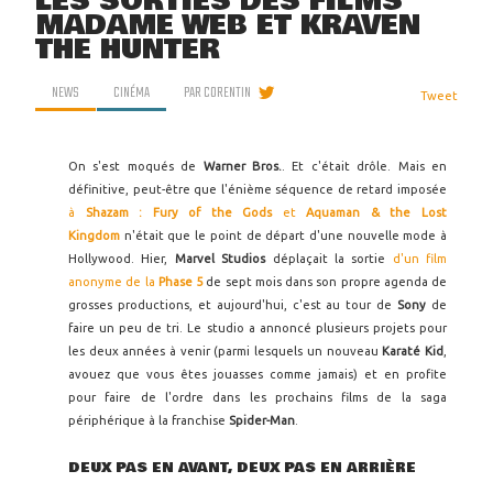
LES SORTIES DES FILMS
MADAME WEB ET KRAVEN
THE HUNTER
NEWS
CINÉMA
PAR
CORENTIN
Tweet
On s'est moqués de
Warner Bros.
. Et c'était drôle. Mais en
définitive, peut-être que l'énième séquence de retard imposée
à
Shazam : Fury of the Gods
et
Aquaman & the Lost
Kingdom
n'était que le point de départ d'une nouvelle mode à
Hollywood. Hier,
Marvel Studios
déplaçait la sortie
d'un film
anonyme de la
Phase 5
de sept mois dans son propre agenda de
grosses productions, et aujourd'hui, c'est au tour de
Sony
de
faire un peu de tri. Le studio a annoncé plusieurs projets pour
les deux années à venir (parmi lesquels un nouveau
Karaté Kid
,
avouez que vous êtes jouasses comme jamais) et en profite
pour faire de l'ordre dans les prochains films de la saga
périphérique à la franchise
Spider-Man
.
DEUX PAS EN AVANT, DEUX PAS EN ARRIÈRE