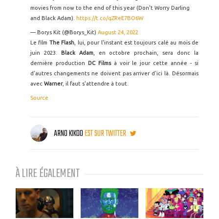
movies from now to the end of this year (Don't Worry Darling
and Black Adam).
https://t.co/qZReE7BO6W
— Borys Kit (@Borys_Kit)
August 24, 2022
Le film
The Flash
, lui, pour l'instant est toujours calé au mois de
juin 2023.
Black Adam
, en octobre prochain, sera donc la
dernière production
DC Films
à voir le jour cette année - si
d'autres changements ne doivent pas arriver d'ici là. Désormais
avec
Warner
, il faut s'attendre à tout.
Source
ARNO KIKOO
EST SUR TWITTER
À LIRE ÉGALEMENT