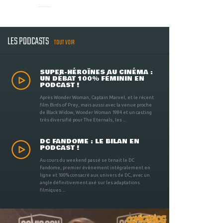
LES PODCASTS
TOUT VOIR
SUPER-HÉROÏNES AU CINÉMA :
UN DÉBAT 100% FÉMININ EN
PODCAST !
Après Wonder Woman, Captain Marvel, et le récent
film Birds of Prey, mais aussi avec la venue proche
de Black Widow, Wonder Woman 1984 et un casting
très diversifié pour The Eternals, les ...
DC FANDOME : LE BILAN EN
PODCAST !
Au cours du weekend passé se tenait le DC
Fandome, premier évènement intégralement en
ligne et 100% consacré aux univers de DC, avec un
angle définitivement axé sur les adaptations
filmiques ...