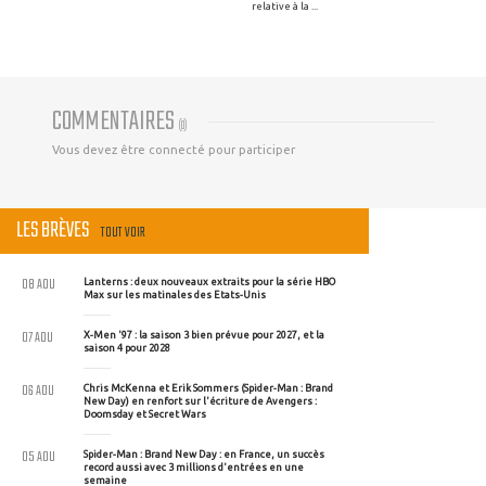
relative à la ...
COMMENTAIRES
(
0
)
Vous devez être connecté pour participer
LES BRÈVES
TOUT VOIR
08 AOU
Lanterns : deux nouveaux extraits pour la série HBO
Max sur les matinales des Etats-Unis
07 AOU
X-Men '97 : la saison 3 bien prévue pour 2027, et la
saison 4 pour 2028
06 AOU
Chris McKenna et Erik Sommers (Spider-Man : Brand
New Day) en renfort sur l'écriture de Avengers :
Doomsday et Secret Wars
05 AOU
Spider-Man : Brand New Day : en France, un succès
record aussi avec 3 millions d'entrées en une
semaine