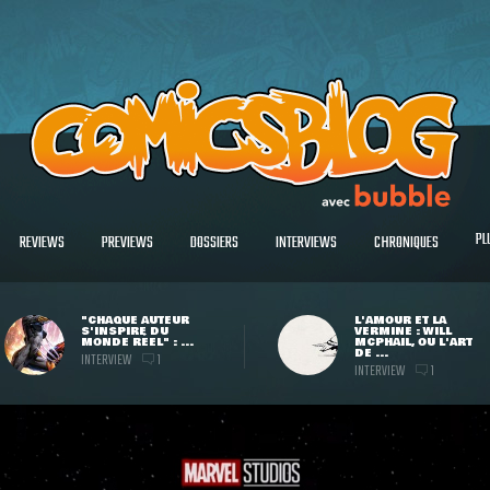
PL
REVIEWS
PREVIEWS
DOSSIERS
INTERVIEWS
CHRONIQUES
"CHAQUE AUTEUR
L'AMOUR ET LA
S'INSPIRE DU
VERMINE : WILL
MONDE RÉEL" : ...
MCPHAIL, OU L'ART
DE ...
INTERVIEW
1
INTERVIEW
1