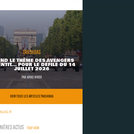
TRASHBAG
ND LE THÈME DES AVENGERS
NTIT... POUR LE DÉFILÉ DU 14
JUILLET 2026
PAR
ARNO KIKOO
VOIR TOUS LES ARTICLES TRASHBAG
BLOG.fr
NIÈRES ACTUS
TOUT VOIR