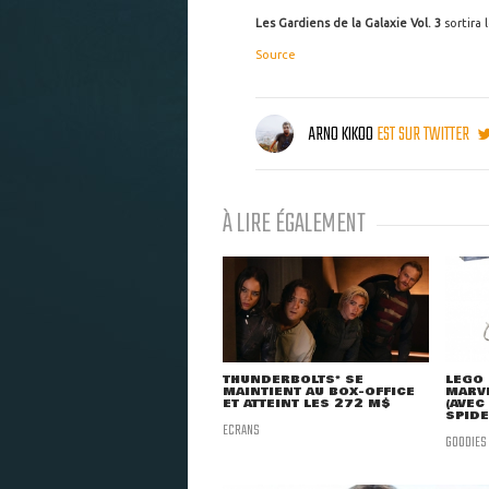
Les Gardiens de la Galaxie Vol. 3
sortira
Source
ARNO KIKOO
EST SUR TWITTER
À LIRE ÉGALEMENT
THUNDERBOLTS* SE
LEGO 
MAINTIENT AU BOX-OFFICE
MARVE
ET ATTEINT LES 272 M$
(AVEC
SPID
ECRANS
GOODIES