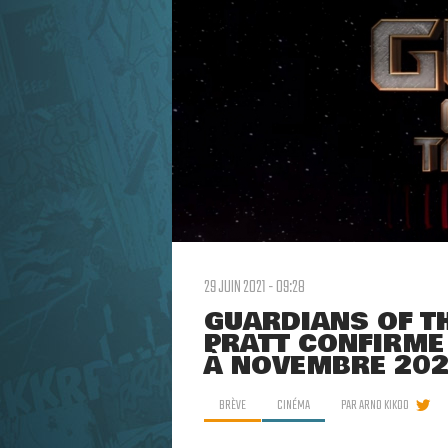
29 JUIN 2021 - 09:28
GUARDIANS OF TH
PRATT CONFIRME
À NOVEMBRE 20
BRÈVE
CINÉMA
PAR
ARNO KIKOO