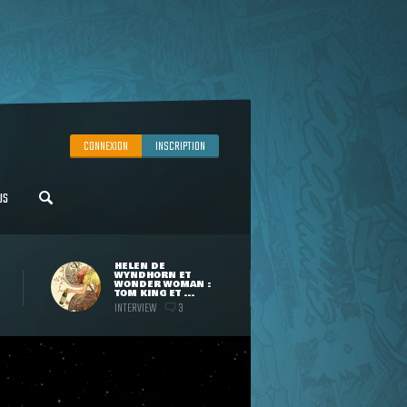
CONNEXION
INSCRIPTION
US
HELEN DE
WYNDHORN ET
WONDER WOMAN :
TOM KING ET ...
INTERVIEW
3