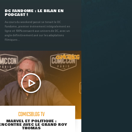
DC FANDOME : LE BILAN EN
PODCAST !
Au cours du weekend passé se tenait le DC
Fandome, premier évènement intégralement en
ligne et 100% consacré aux univers de DC, avec un
angle définitivement axé sur les adaptations
filmiques ...
COMICSBLOG TV
MARVEL ET POLITIQUE :
ENCONTRE AVEC LE GRAND ROY
THOMAS