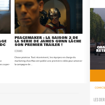
PEACEMAKER : LA SAISON 2 DE
AGE
LA SÉRIE DE JAMES GUNN LÂCHE
 DC
SON PREMIER TRAILER !
QUA
RETE
ECRANS
Chose promise. Tout récemment, les équipes en charge du
le
marketing chez Max ont publié une première vidéo pour amorcer
des super-
la campagne de ...
COMICS
LES DER