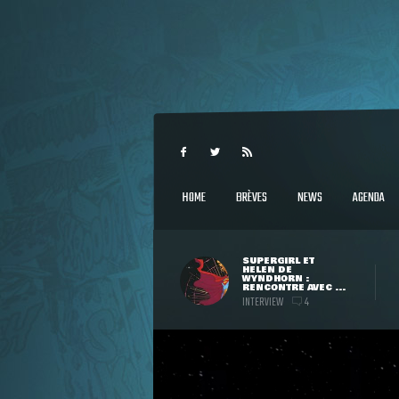
HOME
BRÈVES
NEWS
AGENDA
SUPERGIRL ET
HELEN DE
WYNDHORN :
RENCONTRE AVEC ...
INTERVIEW
4