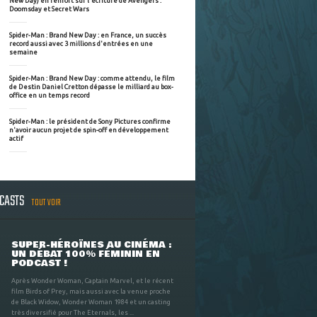
New Day) en renfort sur l'écriture de Avengers :
Doomsday et Secret Wars
Spider-Man : Brand New Day : en France, un succès
record aussi avec 3 millions d'entrées en une
semaine
Spider-Man : Brand New Day : comme attendu, le film
de Destin Daniel Cretton dépasse le milliard au box-
office en un temps record
Spider-Man : le président de Sony Pictures confirme
n'avoir aucun projet de spin-off en développement
actif
DCASTS
TOUT VOIR
SUPER-HÉROÏNES AU CINÉMA :
UN DÉBAT 100% FÉMININ EN
PODCAST !
Après Wonder Woman, Captain Marvel, et le récent
film Birds of Prey, mais aussi avec la venue proche
de Black Widow, Wonder Woman 1984 et un casting
très diversifié pour The Eternals, les ...