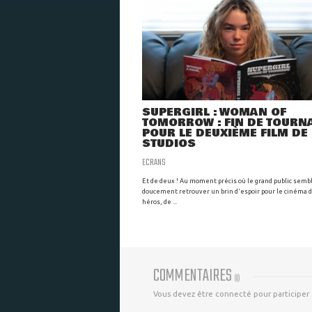
SUPERGIRL : WOMAN OF
TOMORROW : FIN DE TOURN
POUR LE DEUXIÈME FILM DE
STUDIOS
ECRANS
Et de deux ! Au moment précis où le grand public semb
doucement retrouver un brin d'espoir pour le cinéma 
héros, de ...
COMMENTAIRES
(
0
)
Vous devez être connecté pour participer