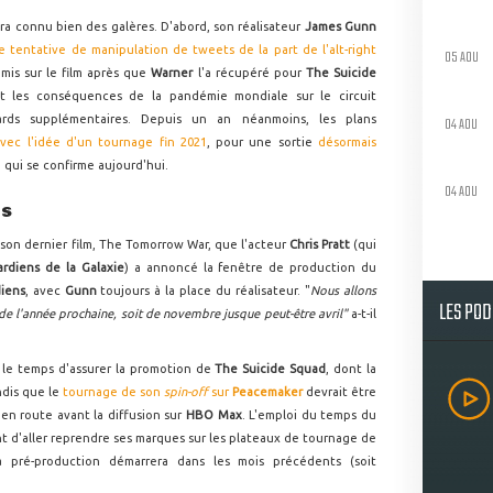
ra connu bien des galères. D'abord, son réalisateur
James Gunn
e tentative de manipulation de tweets de la part de l'alt-right
05 AOU
emis sur le film après que
Warner
l'a récupéré pour
The Suicide
 et les conséquences de la pandémie mondiale sur le circuit
ards supplémentaires. Depuis un an néanmoins, les plans
04 AOU
avec l'idée d'un tournage fin 2021
, pour une sortie
désormais
 qui se confirme aujourd'hui.
04 AOU
NS
son dernier film, The Tomorrow War, que l'acteur
Chris Pratt
(qui
ardiens de la Galaxie
) a annoncé la fenêtre de production du
iens
, avec
Gunn
toujours à la place du réalisateur. "
Nous allons
LES PO
 de l'année prochaine, soit de novembre jusque peut-être avril"
a-t-il
 le temps d'assurer la promotion de
The Suicide Squad
, dont la
ndis que le
tournage de son
spin-off
sur
Peacemaker
devrait être
en route avant la diffusion sur
HBO Max
. L'emploi du temps du
t d'aller reprendre ses marques sur les plateaux de tournage de
a pré-production démarrera dans les mois précédents (soit