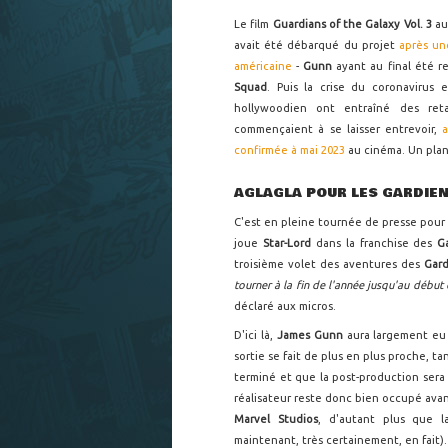
Le film
Guardians of the Galaxy Vol. 3
au
avait été débarqué du projet
après un
américaine
-
Gunn
ayant au final été r
Squad
. Puis la crise du coronavirus
hollywoodien ont entraîné des ret
commençaient à se laisser entrevoir,
confirmée à mai 2023
au cinéma. Un plan
AGLAGLA POUR LES GARDIE
C'est en pleine tournée de presse pour 
joue
Star-Lord
dans la franchise des
G
troisième volet des aventures des
Gard
tourner à la fin de l'année jusqu'au début
déclaré aux micros.
D'ici là,
James Gunn
aura largement eu
sortie se fait de plus en plus proche, ta
terminé et que la post-production sera 
réalisateur reste donc bien occupé avan
Marvel Studios
, d'autant plus que l
maintenant, très certainement, en fait).