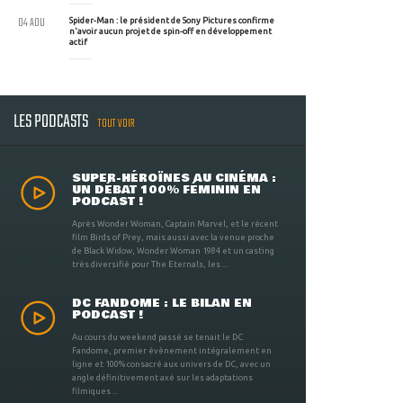
04 AOU
Spider-Man : le président de Sony Pictures confirme
n'avoir aucun projet de spin-off en développement
actif
LES PODCASTS
TOUT VOIR
SUPER-HÉROÏNES AU CINÉMA :
UN DÉBAT 100% FÉMININ EN
PODCAST !
Après Wonder Woman, Captain Marvel, et le récent
film Birds of Prey, mais aussi avec la venue proche
de Black Widow, Wonder Woman 1984 et un casting
très diversifié pour The Eternals, les ...
DC FANDOME : LE BILAN EN
PODCAST !
Au cours du weekend passé se tenait le DC
Fandome, premier évènement intégralement en
ligne et 100% consacré aux univers de DC, avec un
angle définitivement axé sur les adaptations
filmiques ...