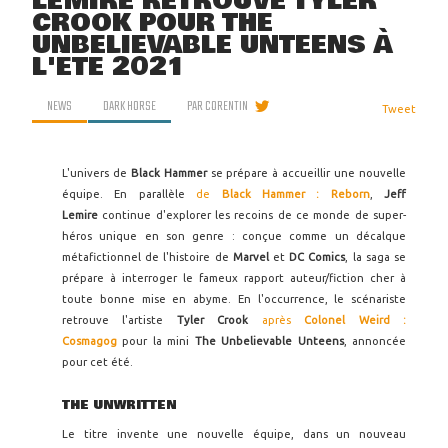
LEMIRE RETROUVE TYLER
CROOK POUR THE
UNBELIEVABLE UNTEENS À
L'ÉTÉ 2021
NEWS
DARK HORSE
PAR
CORENTIN
Tweet
L'univers de
Black Hammer
se prépare à accueillir une nouvelle
équipe. En parallèle
de
Black Hammer : Reborn
,
Jeff
Lemire
continue d'explorer les recoins de ce monde de super-
héros unique en son genre : conçue comme un décalque
métafictionnel de l'histoire de
Marvel
et
DC Comics
, la saga se
prépare à interroger le fameux rapport auteur/fiction cher à
toute bonne mise en abyme. En l'occurrence, le scénariste
retrouve l'artiste
Tyler Crook
après
Colonel Weird :
Cosmagog
pour la mini
The Unbelievable Unteens
, annoncée
pour cet été.
THE UNWRITTEN
Le titre invente une nouvelle équipe, dans un nouveau