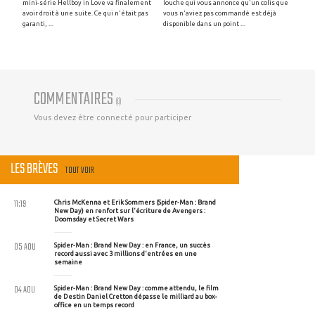
mini-série Hellboy in Love va finalement
louche qui vous annonce qu'un colis que
avoir droit à une suite. Ce qui n'était pas
vous n'aviez pas commandé est déjà
garanti, ...
disponible dans un point ...
COMMENTAIRES
(
0
)
Vous devez être connecté pour participer
LES BRÈVES
TOUT VOIR
11:19
Chris McKenna et Erik Sommers (Spider-Man : Brand
New Day) en renfort sur l'écriture de Avengers :
Doomsday et Secret Wars
05 AOU
Spider-Man : Brand New Day : en France, un succès
record aussi avec 3 millions d'entrées en une
semaine
04 AOU
Spider-Man : Brand New Day : comme attendu, le film
de Destin Daniel Cretton dépasse le milliard au box-
office en un temps record