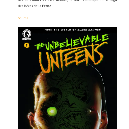
devrait connecter avec
Reborn
, la suite canonique de la saga
des héros de la
Ferme
.
Source