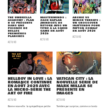
THE UMBRELLA
MASTERMINDS :
ARCHIE VS
ACADEMY : PLAN
ZACK KAPLAN
MINOR THREATS :
B SE PRÉSENTE
(MINDSET) DE
UN CROSSOVER
DANS UNE
RETOUR AVEC UN
INATTENDU POUR
POIGNÉE DE
TITRE À LA SQUID
PATTON OSWALT
BELLES
GAME EN AOÛT
EN AOÛT 2025
PREMIÈRES
2025
PLANCHES
ACTU VO
ACTU VO
ACTU VO
HELLBOY IN LOVE : LA
VATICAN CITY : LA
ROMANCE CONTINUE
NOUVELLE SÉRIE DE
EN AOÛT 2025 AVEC
MARK MILLAR SE
LA MICRO-SÉRIE THE
PRÉSENTE EN
ART OF FIRE
IMAGES
ACTU VO
ACTU VO
Bonne nouvelle : la sympathique petite
Tombée par surprise, comme ce texto