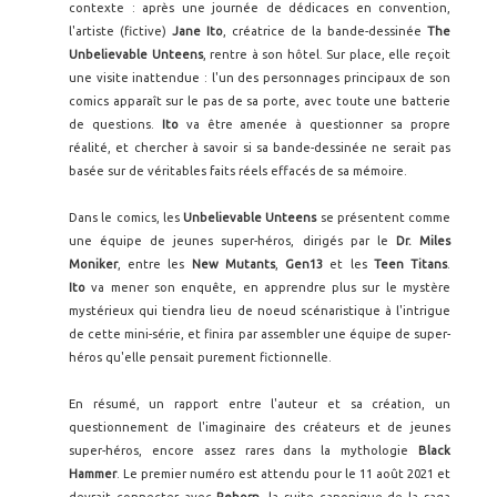
contexte : après une journée de dédicaces en convention,
l'artiste (fictive)
Jane Ito
, créatrice de la bande-dessinée
The
Unbelievable Unteens
, rentre à son hôtel. Sur place, elle reçoit
une visite inattendue : l'un des personnages principaux de son
comics apparaît sur le pas de sa porte, avec toute une batterie
de questions.
Ito
va être amenée à questionner sa propre
réalité, et chercher à savoir si sa bande-dessinée ne serait pas
basée sur de véritables faits réels effacés de sa mémoire.
Dans le comics, les
Unbelievable Unteens
se présentent comme
une équipe de jeunes super-héros, dirigés par le
Dr. Miles
Moniker
, entre les
New Mutants
,
Gen13
et les
Teen Titans
.
Ito
va mener son enquête, en apprendre plus sur le mystère
mystérieux qui tiendra lieu de noeud scénaristique à l'intrigue
de cette mini-série, et finira par assembler une équipe de super-
héros qu'elle pensait purement fictionnelle.
En résumé, un rapport entre l'auteur et sa création, un
questionnement de l'imaginaire des créateurs et de jeunes
super-héros, encore assez rares dans la mythologie
Black
Hammer
. Le premier numéro est attendu pour le 11 août 2021 et