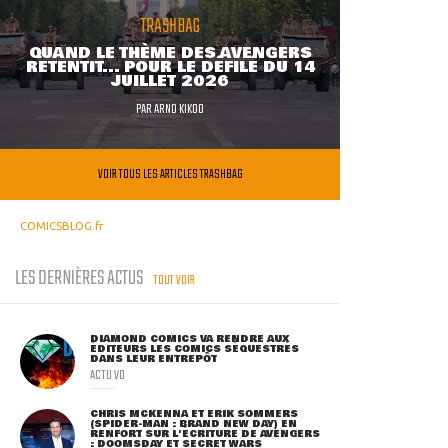
TRASHBAG
QUAND LE THÈME DES AVENGERS
RETENTIT... POUR LE DÉFILÉ DU 14
JUILLET 2026
PAR
ARNO KIKOO
VOIR TOUS LES ARTICLES TRASHBAG
COMICSBLOG.fr
LES DERNIÈRES ACTUS
TOUT VOIR
DIAMOND COMICS VA RENDRE AUX
ÉDITEURS LES COMICS SÉQUESTRÉS
DANS LEUR ENTREPÔT
ACTU VO
CHRIS MCKENNA ET ERIK SOMMERS
(SPIDER-MAN : BRAND NEW DAY) EN
RENFORT SUR L'ÉCRITURE DE AVENGERS
: DOOMSDAY ET SECRET WARS