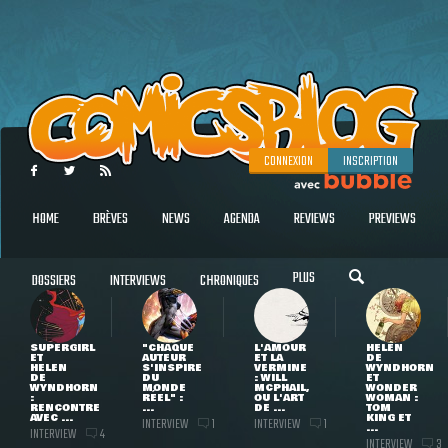
CONNEXION
INSCRIPTION
HOME
BRÈVES
NEWS
AGENDA
REVIEWS
PREVIEWS
PLUS
DOSSIERS
INTERVIEWS
CHRONIQUES
SUPERGIRL
"CHAQUE
L'AMOUR
HELEN
ET
AUTEUR
ET LA
DE
HELEN
S'INSPIRE
VERMINE
WYNDHORN
DE
DU
: WILL
ET
WYNDHORN
MONDE
MCPHAIL,
WONDER
:
RÉEL" :
OU L'ART
WOMAN :
RENCONTRE
...
DE ...
TOM
AVEC ...
KING ET
INTERVIEW
INTERVIEW
1
1
...
INTERVIEW
4
INTERVIEW
3