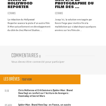
HOLLYWOOD
PHOTOGRAPHIE DU
REPORTER
FILM DES ...
ECRANS
ECRANS
La rédaction du Hollywood
Jusqu'ici, la solution envisagée par
Reporter avance la piste d'un autre film
Kevin Feige pour mettre fin à la
X-Men actuellement en développement
malédiction qui s'abat depuis quelques
du côté de chez Marvel Studios. ...
années sur les films de ...
COMMENTAIRES
(
0
)
Vous devez être connecté pour participer
LES BRÈVES
TOUT VOIR
11:19
Chris McKenna et Erik Sommers (Spider-Man : Brand
New Day) en renfort sur l'écriture de Avengers :
Doomsday et Secret Wars
05 AOU
Spider-Man : Brand New Day : en France, un succès