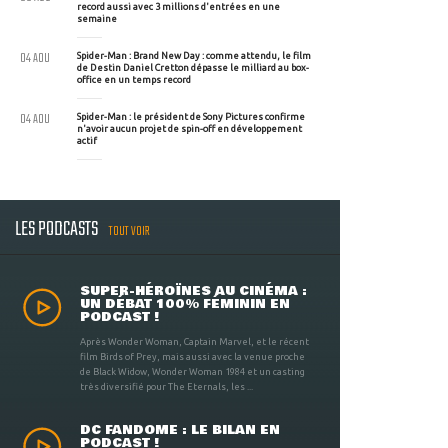
record aussi avec 3 millions d'entrées en une
semaine
04 AOU
Spider-Man : Brand New Day : comme attendu, le film
de Destin Daniel Cretton dépasse le milliard au box-
office en un temps record
04 AOU
Spider-Man : le président de Sony Pictures confirme
n'avoir aucun projet de spin-off en développement
actif
LES PODCASTS
TOUT VOIR
SUPER-HÉROÏNES AU CINÉMA :
UN DÉBAT 100% FÉMININ EN
PODCAST !
Après Wonder Woman, Captain Marvel, et le récent
film Birds of Prey, mais aussi avec la venue proche
de Black Widow, Wonder Woman 1984 et un casting
très diversifié pour The Eternals, les ...
DC FANDOME : LE BILAN EN
PODCAST !