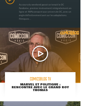
Au cours du weekend passé se tenait le DC
Fandome, premier évènement intégralement en
ligne et 100% consacré aux univers de DC, avec un
angle définitivement axé sur les adaptations
filmiques ...
COMICSBLOG TV
MARVEL ET POLITIQUE :
RENCONTRE AVEC LE GRAND ROY
THOMAS