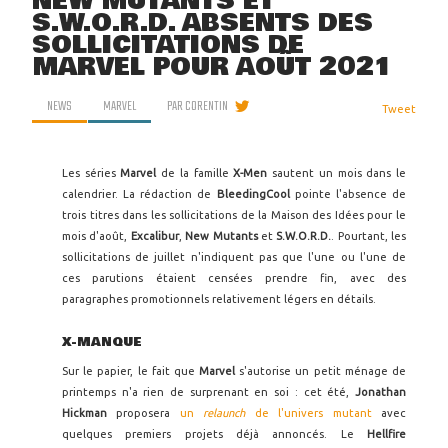
NEW MUTANTS ET
S.W.O.R.D. ABSENTS DES
SOLLICITATIONS DE
MARVEL POUR AOÛT 2021
NEWS
MARVEL
PAR
CORENTIN
Tweet
Les séries
Marvel
de la famille
X-Men
sautent un mois dans le
calendrier. La rédaction de
BleedingCool
pointe l'absence de
trois titres dans les sollicitations de la Maison des Idées pour le
mois d'août,
Excalibur
,
New Mutants
et
S.W.O.R.D.
. Pourtant, les
sollicitations de juillet n'indiquent pas que l'une ou l'une de
ces parutions étaient censées prendre fin, avec des
paragraphes promotionnels relativement légers en détails.
X-MANQUE
Sur le papier, le fait que
Marvel
s'autorise un petit ménage de
printemps n'a rien de surprenant en soi : cet été,
Jonathan
Hickman
proposera
un
relaunch
de l'univers mutant
avec
quelques premiers projets déjà annoncés. Le
Hellfire