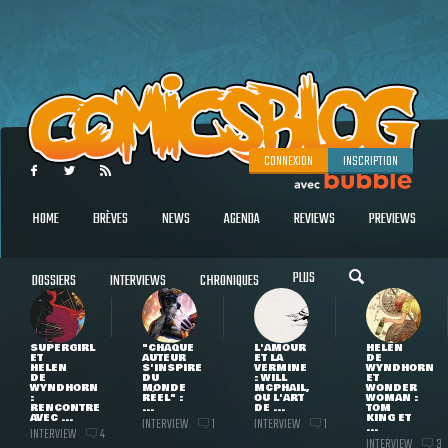
CONNEXION
INSCRIPTION
HOME
BRÈVES
NEWS
AGENDA
REVIEWS
PREVIEWS
PLUS
DOSSIERS
INTERVIEWS
CHRONIQUES
SUPERGIRL
"CHAQUE
L'AMOUR
HELEN
ET
AUTEUR
ET LA
DE
HELEN
S'INSPIRE
VERMINE
WYNDHORN
DE
DU
: WILL
ET
WYNDHORN
MONDE
MCPHAIL,
WONDER
:
RÉEL" :
OU L'ART
WOMAN :
RENCONTRE
...
DE ...
TOM
AVEC ...
KING ET
INTERVIEW
INTERVIEW
1
1
...
INTERVIEW
4
INTERVIEW
3