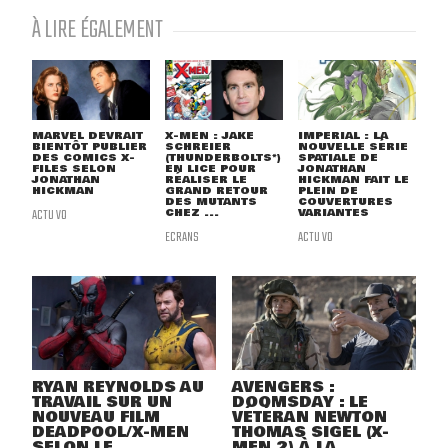
À LIRE ÉGALEMENT
MARVEL DEVRAIT
X-MEN : JAKE
IMPERIAL : LA
BIENTÔT PUBLIER
SCHREIER
NOUVELLE SÉRIE
DES COMICS X-
(THUNDERBOLTS*)
SPATIALE DE
FILES SELON
EN LICE POUR
JONATHAN
JONATHAN
RÉALISER LE
HICKMAN FAIT LE
HICKMAN
GRAND RETOUR
PLEIN DE
DES MUTANTS
COUVERTURES
ACTU VO
CHEZ ...
VARIANTES
ECRANS
ACTU VO
RYAN REYNOLDS AU
AVENGERS :
TRAVAIL SUR UN
DOOMSDAY : LE
NOUVEAU FILM
VÉTÉRAN NEWTON
DEADPOOL/X-MEN
THOMAS SIGEL (X-
SELON LE
MEN 2) À LA