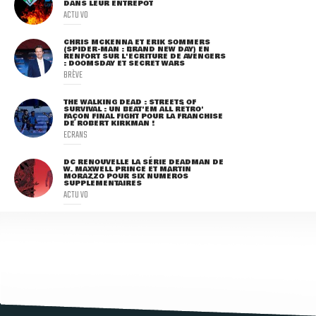
DANS LEUR ENTREPÔT
ACTU VO
CHRIS MCKENNA ET ERIK SOMMERS
(SPIDER-MAN : BRAND NEW DAY) EN
RENFORT SUR L'ÉCRITURE DE AVENGERS
: DOOMSDAY ET SECRET WARS
BRÈVE
THE WALKING DEAD : STREETS OF
SURVIVAL : UN BEAT'EM ALL RÉTRO'
FAÇON FINAL FIGHT POUR LA FRANCHISE
DE ROBERT KIRKMAN !
ECRANS
DC RENOUVELLE LA SÉRIE DEADMAN DE
W. MAXWELL PRINCE ET MARTIN
MORAZZO POUR SIX NUMÉROS
SUPPLÉMENTAIRES
ACTU VO