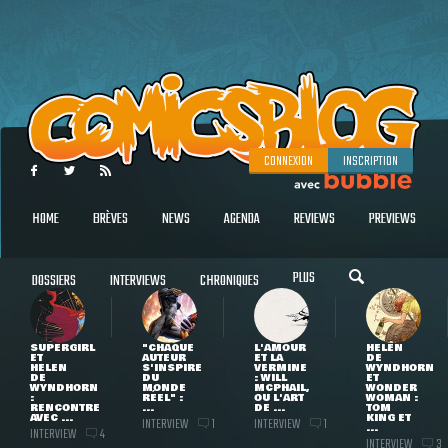
CONNEXION
INSCRIPTION
HOME
BRÈVES
NEWS
AGENDA
REVIEWS
PREVIEWS
PLUS
DOSSIERS
INTERVIEWS
CHRONIQUES
SUPERGIRL
"CHAQUE
L'AMOUR
HELEN
ET
AUTEUR
ET LA
DE
HELEN
S'INSPIRE
VERMINE
WYNDHORN
DE
DU
: WILL
ET
WYNDHORN
MONDE
MCPHAIL,
WONDER
:
RÉEL" :
OU L'ART
WOMAN :
RENCONTRE
...
DE ...
TOM
AVEC ...
KING ET
INTERVIEW
INTERVIEW
1
1
...
INTERVIEW
4
INTERVIEW
3