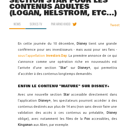
SECTION STAR POUR LES
CONTENUS ADULTES
(LOGAN, HELSTROM, ETC...)
NEWS
SERIES TV
PAR
ARNO KIKOO
Tweet
En cette journée du 10 décembre,
Disney
tient une grande
conférence pour ses investisseurs - mais aussi pour ses fans -
sous l'appellation
Investors Day
. La première annonce de ce qui
s'annonce comme une opération riche en nouveautés est
l'arrivée d'une section "
Star
" sur
Disney+
, qui permettra
d'accéder à des contenus longtemps demandés.
ENFIN LE CONTENU "MATURE" SUR DISNEY+
Avec une nouvelle section
Star
accessible directement dans
l'application
Disney+
, les spectateurs pourront accéder à des
contenus destinés aux plus de 14 ans (non sans devoir faire une
validation des accès à ces contenus au préalable,
Disney
oblige), avec notamment les films de la
Fox
accessibles, des
Kingsman
aux Alien, par exemple.