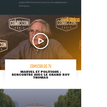
angle définitivement axé sur les adaptations
filmiques ...
COMICSBLOG TV
MARVEL ET POLITIQUE :
RENCONTRE AVEC LE GRAND ROY
THOMAS