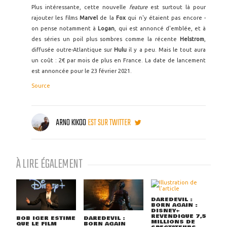
Plus intéressante, cette nouvelle
feature
est surtout là pour
rajouter les films
Marvel
de la
Fox
qui n'y étaient pas encore -
on pense notamment à
Logan
, qui est annoncé d'emblée, et à
des séries un poil plus sombres comme la récente
Helstrom
,
diffusée outre-Atlantique sur
Hulu
il y a peu. Mais le tout aura
un coût : 2€ par mois de plus en France. La date de lancement
est annoncée pour le 23 février 2021.
Source
ARNO KIKOO
EST SUR TWITTER
À LIRE ÉGALEMENT
DAREDEVIL :
BORN AGAIN :
DISNEY+
REVENDIQUE 7,5
BOB IGER ESTIME
DAREDEVIL :
MILLIONS DE
QUE LE FILM
BORN AGAIN