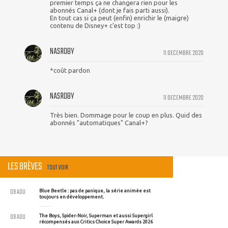
premier temps ça ne changera rien pour les
abonnés Canal+ (dont je fais parti aussi).
En tout cas si ça peut (enfin) enrichir le (maigre)
contenu de Disney+ c'est top :)
NASROBY
11 DECEMBRE 2020
*coût pardon
NASROBY
11 DECEMBRE 2020
Très bien. Dommage pour le coup en plus. Quid des
abonnés "automatiques" Canal+?
LES BRÈVES
TOUT VOIR
09 AOU
Blue Beetle : pas de panique, la série animée est
toujours en développement.
09 AOU
The Boys, Spider-Noir, Superman et aussi Supergirl
récompensés aux Critics Choice Super Awards 2026