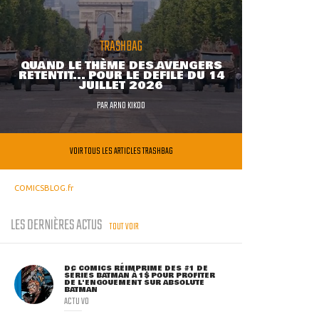
TRASHBAG
QUAND LE THÈME DES AVENGERS
RETENTIT... POUR LE DÉFILÉ DU 14
JUILLET 2026
PAR
ARNO KIKOO
VOIR TOUS LES ARTICLES TRASHBAG
COMICSBLOG.fr
LES DERNIÈRES ACTUS
TOUT VOIR
DC COMICS RÉIMPRIME DES #1 DE
SÉRIES BATMAN À 1$ POUR PROFITER
DE L'ENGOUEMENT SUR ABSOLUTE
BATMAN
ACTU VO