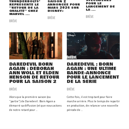
SPECTATEURS
THUNDERBOLTS*
SAISON 2
POUR LE
REPRÉSENTE LE
ANNONCÉE POUR
LANCEMENT DE
''RETOUR DE LA
MARS 2026 SUR
LA ...
QUALITÉ'' CHEZ
DISNEY+
MARVEL ...
BRÈVE
BRÈVE
BRÈVE
DAREDEVIL BORN
DAREDEVIL : BORN
AGAIN : DEBORAH
AGAIN : UNE ULTIME
ANN WOLL ET ELDEN
BANDE-ANNONCE
HENSON DE RETOUR
POUR LE LANCEMENT
POUR LA SAISON 2
DE LA SÉRIE
BRÈVE
BRÈVE
Alors que la première saison (ou
Cette fois, il est trop tard pour faire
"partie") de Daredevil : Born Again a
marche arrière. Plus le temps de repartir
démarré sa diffusion (et que nous actons
en production, de relancer une nouvelle
de notre retard pour ...
période de ...