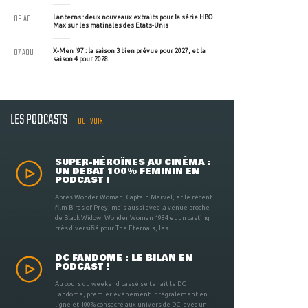
08 AOU
Lanterns : deux nouveaux extraits pour la série HBO
Max sur les matinales des Etats-Unis
07 AOU
X-Men '97 : la saison 3 bien prévue pour 2027, et la
saison 4 pour 2028
LES PODCASTS
TOUT VOIR
SUPER-HÉROÏNES AU CINÉMA :
UN DÉBAT 100% FÉMININ EN
PODCAST !
Après Wonder Woman, Captain Marvel, et le récent
film Birds of Prey, mais aussi avec la venue proche
de Black Widow, Wonder Woman 1984 et un casting
très diversifié pour The Eternals, les ...
DC FANDOME : LE BILAN EN
PODCAST !
Au cours du weekend passé se tenait le DC
Fandome, premier évènement intégralement en
ligne et 100% consacré aux univers de DC, avec un