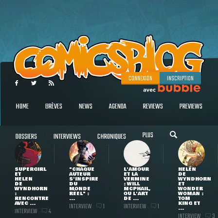
CONNEXION
INSCRIPTION
HOME
BRÈVES
NEWS
AGENDA
REVIEWS
PREVIEWS
PLUS
DOSSIERS
INTERVIEWS
CHRONIQUES
SUPERGIRL
"CHAQUE
L'AMOUR
HELEN
ET
AUTEUR
ET LA
DE
HELEN
S'INSPIRE
VERMINE
WYNDHORN
DE
DU
: WILL
ET
WYNDHORN
MONDE
MCPHAIL,
WONDER
:
RÉEL" :
OU L'ART
WOMAN :
RENCONTRE
...
DE ...
TOM
AVEC ...
KING ET
INTERVIEW
INTERVIEW
1
1
...
INTERVIEW
4
INTERVIEW
3