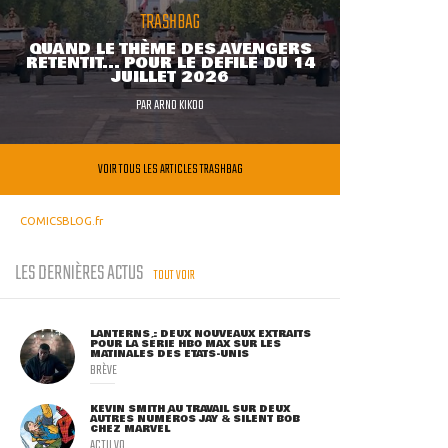
TRASHBAG
QUAND LE THÈME DES AVENGERS
RETENTIT... POUR LE DÉFILÉ DU 14
JUILLET 2026
PAR
ARNO KIKOO
VOIR TOUS LES ARTICLES TRASHBAG
COMICSBLOG.fr
LES DERNIÈRES ACTUS
TOUT VOIR
LANTERNS : DEUX NOUVEAUX EXTRAITS
POUR LA SÉRIE HBO MAX SUR LES
MATINALES DES ETATS-UNIS
BRÈVE
KEVIN SMITH AU TRAVAIL SUR DEUX
AUTRES NUMÉROS JAY & SILENT BOB
CHEZ MARVEL
ACTU VO