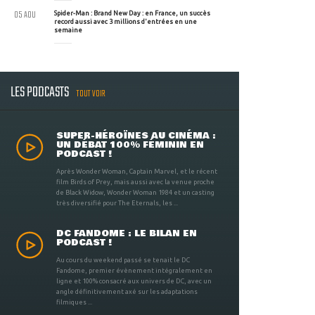
05 AOU
Spider-Man : Brand New Day : en France, un succès
record aussi avec 3 millions d'entrées en une
semaine
LES PODCASTS
TOUT VOIR
SUPER-HÉROÏNES AU CINÉMA :
UN DÉBAT 100% FÉMININ EN
PODCAST !
Après Wonder Woman, Captain Marvel, et le récent
film Birds of Prey, mais aussi avec la venue proche
de Black Widow, Wonder Woman 1984 et un casting
très diversifié pour The Eternals, les ...
DC FANDOME : LE BILAN EN
PODCAST !
Au cours du weekend passé se tenait le DC
Fandome, premier évènement intégralement en
ligne et 100% consacré aux univers de DC, avec un
angle définitivement axé sur les adaptations
filmiques ...