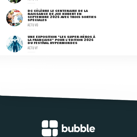
DC CÉLÈBRE LE CENTENAIRE DE LA
NAISSANCE DE JOE KUBERT EN
SEPTEMBRE 2026 AVEC TROIS SORTIES
SPÉCIALES
ACTU VO
UNE EXPOSITION "LES SUPER-HÉROS À
LA FRANÇAISE" POUR L'ÉDITION 2026
DU FESTIVAL HYPERMONDES
ACTU VF