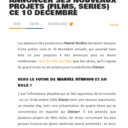
ANNONCER SES NOUVEAUX
PROJETS (FILMS, SÉRIES)
CE 10 DÉCEMBRE
NEWS
CINÉMA
PAR
ARNO KIKOO
Tweet
Les amateurs des productions
Marvel Studios
devraient marquer
d'une petite croix le 10 décembre arrivant, qui pourrait bien
être un jour propices à des annonces plus ou moins
nombreuses.
Tant du côté des films
que des séries, qu'il s'agisse
du grand écran ou de projets pour la plateforme
Disney+
.
VERS LE FUTUR DE
MARVEL STUDIOS
ET AU
DELÀ ?
C'est l'informateur
Deadline
qui se fait rapporteur de la nouvelle
: en ce 10 décembre 2020,
Disney
tient une réunion importante,
un
Investor Day
, avec une présentation de quatre heurs qui se
concentrera en majorité sur
Disney+
. Il est attendu que
plusieurs projets de films et/ou de séries concernant les plus
grosses licences du géant américain soient présentés - et donc