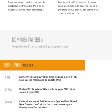
longtemps à attendre pour voir le
Forcément, à l'heure des réseaux
quatrième film Spider-Man né de
sociaux, difficile de tenir certaines
l'association de Marvel Studios ...
surprises sous clés. C'est comme ça :
dans le présent, le ...
COMMENTAIRES
(
0
)
Vous devez être connecté pour participer
LES BRÈVES
TOUT VOIR
11:09
Lanterns : deux nouveaux extraits pour la série HBO
Max sur les matinales des Etats-Unis
07 AOU
X-Men '97 : la saison 3 bien prévue pour 2027, et la
saison 4 pour 2028
06 AOU
Chris McKenna et Erik Sommers (Spider-Man : Brand
New Day) en renfort sur l'écriture de Avengers :
Doomsday et Secret Wars