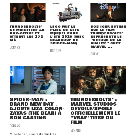
THUNDERBOLTS*
LEGO FAIT LE
BOB IGER ESTIME
SE MAINTIENT AU
PLEIN DE SETS
QUE LE FILM
BOX-OFFICE ET
MARVEL POUR
THUNDERBOLTS*
ATTEINT LES 272
L'ÉTÉ 2025 (AVEC
REPRÉSENTE LE
M$
BEAUCOUP DE
''RETOUR DE LA
SPIDER-MAN)
QUALITÉ'' CHEZ
ECRANS
MARVEL ...
GOODIES
BRÈVE
SPIDER-MAN :
THUNDERBOLTS* :
BRAND NEW DAY
MARVEL STUDIOS
AJOUTE LIZA COLÓN-
DÉVOILE/SPOILE
ZAYAS (THE BEAR) À
OFFICIELLEMENT LE
SON CASTING
''VRAI'' TITRE DU
FILM
ECRANS
ECRANS
Mine de rien, il ne reste plus très