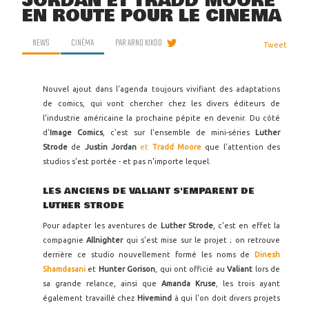
JORDAN ET TRADD MOORE
EN ROUTE POUR LE CINÉMA
NEWS
CINÉMA
PAR
ARNO KIKOO
Tweet
Nouvel ajout dans l'agenda toujours vivifiant des adaptations
de comics, qui vont chercher chez les divers éditeurs de
l'industrie américaine la prochaine pépite en devenir. Du côté
d'
Image Comics
, c'est sur l'ensemble de mini-séries
Luther
Strode
de
Justin Jordan
et
Tradd Moore
que l'attention des
studios s'est portée - et pas n'importe lequel.
LES ANCIENS DE VALIANT S'EMPARENT DE
LUTHER STRODE
Pour adapter les aventures de
Luther Strode
, c'est en effet la
compagnie
Allnighter
qui s'est mise sur le projet ; on retrouve
derrière ce studio nouvellement formé les noms de
Dinesh
Shamdasani
et
Hunter Gorison
, qui ont officié au
Valiant
lors de
sa grande relance, ainsi que
Amanda Kruse
, les trois ayant
également travaillé chez
Hivemind
à qui l'on doit divers projets