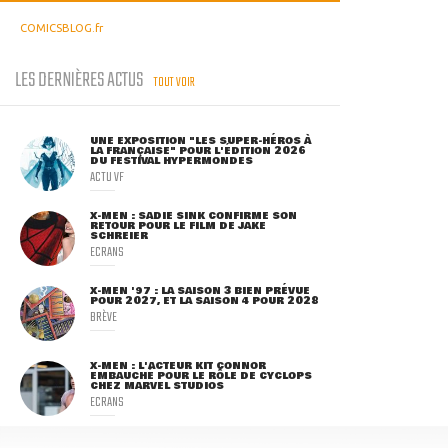
COMICSBLOG.fr
LES DERNIÈRES ACTUS
TOUT VOIR
UNE EXPOSITION "LES SUPER-HÉROS À
LA FRANÇAISE" POUR L'ÉDITION 2026
DU FESTIVAL HYPERMONDES
ACTU VF
X-MEN : SADIE SINK CONFIRME SON
RETOUR POUR LE FILM DE JAKE
SCHREIER
ECRANS
X-MEN '97 : LA SAISON 3 BIEN PRÉVUE
POUR 2027, ET LA SAISON 4 POUR 2028
BRÈVE
X-MEN : L'ACTEUR KIT CONNOR
EMBAUCHÉ POUR LE RÔLE DE CYCLOPS
CHEZ MARVEL STUDIOS
ECRANS