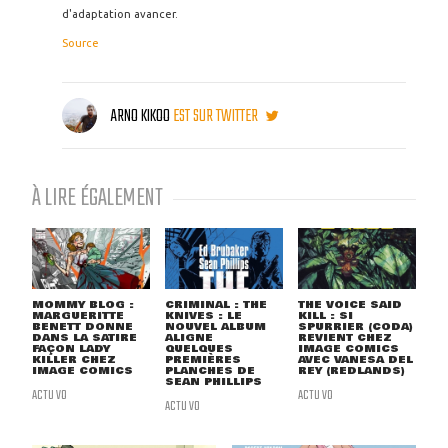
d'adaptation avancer.
Source
ARNO KIKOO
EST SUR TWITTER
À LIRE ÉGALEMENT
MOMMY BLOG :
CRIMINAL : THE
THE VOICE SAID
MARGUERITTE
KNIVES : LE
KILL : SI
BENETT DONNE
NOUVEL ALBUM
SPURRIER (CODA)
DANS LA SATIRE
ALIGNE
REVIENT CHEZ
FAÇON LADY
QUELQUES
IMAGE COMICS
KILLER CHEZ
PREMIÈRES
AVEC VANESA DEL
IMAGE COMICS
PLANCHES DE
REY (REDLANDS)
SEAN PHILLIPS
ACTU VO
ACTU VO
ACTU VO