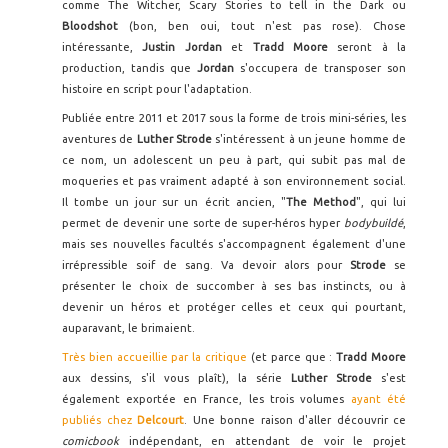
comme The Witcher, Scary Stories to tell in the Dark ou
Bloodshot
(bon, ben oui, tout n'est pas rose). Chose
intéressante,
Justin Jordan
et
Tradd Moore
seront à la
production, tandis que
Jordan
s'occupera de transposer son
histoire en script pour l'adaptation.
Publiée entre 2011 et 2017 sous la forme de trois mini-séries, les
aventures de
Luther Strode
s'intéressent à un jeune homme de
ce nom, un adolescent un peu à part, qui subit pas mal de
moqueries et pas vraiment adapté à son environnement social.
Il tombe un jour sur un écrit ancien, "
The Method
", qui lui
permet de devenir une sorte de super-héros hyper
bodybuildé
,
mais ses nouvelles facultés s'accompagnent également d'une
irrépressible soif de sang. Va devoir alors pour
Strode
se
présenter le choix de succomber à ses bas instincts, ou à
devenir un héros et protéger celles et ceux qui pourtant,
auparavant, le brimaient.
Très bien accueillie par la critique
(et parce que :
Tradd Moore
aux dessins, s'il vous plaît), la série
Luther Strode
s'est
également exportée en France, les trois volumes
ayant été
publiés chez
Delcourt
. Une bonne raison d'aller découvrir ce
comicbook
indépendant, en attendant de voir le projet