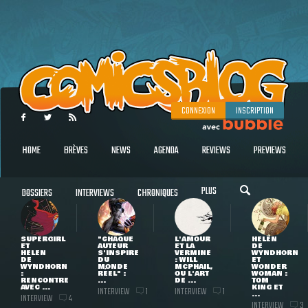
CONNEXION
INSCRIPTION
HOME
BRÈVES
NEWS
AGENDA
REVIEWS
PREVIEWS
PLUS
DOSSIERS
INTERVIEWS
CHRONIQUES
SUPERGIRL
"CHAQUE
L'AMOUR
HELEN
ET
AUTEUR
ET LA
DE
HELEN
S'INSPIRE
VERMINE
WYNDHORN
DE
DU
: WILL
ET
WYNDHORN
MONDE
MCPHAIL,
WONDER
:
RÉEL" :
OU L'ART
WOMAN :
RENCONTRE
...
DE ...
TOM
AVEC ...
KING ET
INTERVIEW
INTERVIEW
1
1
...
INTERVIEW
4
INTERVIEW
3