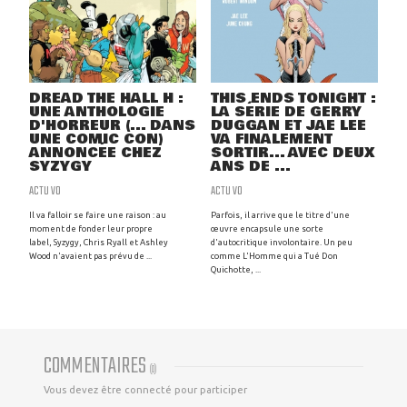
DREAD THE HALL H :
THIS ENDS TONIGHT :
UNE ANTHOLOGIE
LA SÉRIE DE GERRY
D'HORREUR (... DANS
DUGGAN ET JAE LEE
UNE COMIC CON)
VA FINALEMENT
ANNONCÉE CHEZ
SORTIR... AVEC DEUX
SYZYGY
ANS DE ...
ACTU VO
ACTU VO
Il va falloir se faire une raison : au
Parfois, il arrive que le titre d'une
moment de fonder leur propre
œuvre encapsule une sorte
label, Syzygy, Chris Ryall et Ashley
d'autocritique involontaire. Un peu
Wood n'avaient pas prévu de ...
comme L'Homme qui a Tué Don
Quichotte, ...
COMMENTAIRES
(
0
)
Vous devez être connecté pour participer