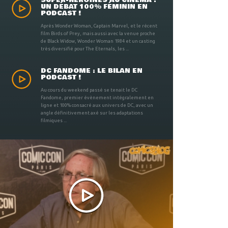
UN DÉBAT 100% FÉMININ EN
PODCAST !
Après Wonder Woman, Captain Marvel, et le récent
film Birds of Prey, mais aussi avec la venue proche
de Black Widow, Wonder Woman 1984 et un casting
très diversifié pour The Eternals, les ...
DC FANDOME : LE BILAN EN
PODCAST !
Au cours du weekend passé se tenait le DC
Fandome, premier évènement intégralement en
ligne et 100% consacré aux univers de DC, avec un
angle définitivement axé sur les adaptations
filmiques ...