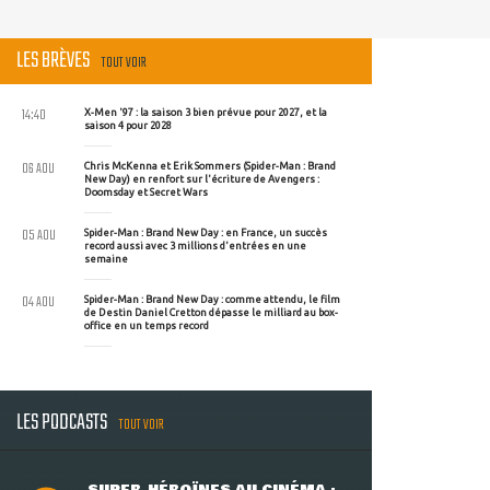
LES BRÈVES
TOUT VOIR
14:40
X-Men '97 : la saison 3 bien prévue pour 2027, et la
saison 4 pour 2028
06 AOU
Chris McKenna et Erik Sommers (Spider-Man : Brand
New Day) en renfort sur l'écriture de Avengers :
Doomsday et Secret Wars
05 AOU
Spider-Man : Brand New Day : en France, un succès
record aussi avec 3 millions d'entrées en une
semaine
04 AOU
Spider-Man : Brand New Day : comme attendu, le film
de Destin Daniel Cretton dépasse le milliard au box-
office en un temps record
LES PODCASTS
TOUT VOIR
SUPER-HÉROÏNES AU CINÉMA :