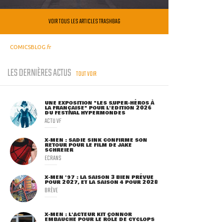
VOIR TOUS LES ARTICLES TRASHBAG
COMICSBLOG.fr
LES DERNIÈRES ACTUS
TOUT VOIR
UNE EXPOSITION "LES SUPER-HÉROS À
LA FRANÇAISE" POUR L'ÉDITION 2026
DU FESTIVAL HYPERMONDES
ACTU VF
X-MEN : SADIE SINK CONFIRME SON
RETOUR POUR LE FILM DE JAKE
SCHREIER
ECRANS
X-MEN '97 : LA SAISON 3 BIEN PRÉVUE
POUR 2027, ET LA SAISON 4 POUR 2028
BRÈVE
X-MEN : L'ACTEUR KIT CONNOR
EMBAUCHÉ POUR LE RÔLE DE CYCLOPS