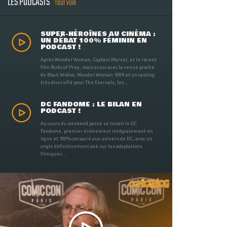
LES PODCASTS
TOUT VOIR
SUPER-HÉROÏNES AU CINÉMA :
UN DÉBAT 100% FÉMININ EN
PODCAST !
Après Wonder Woman, Captain Marvel, et le récent
film Birds of Prey, mais aussi avec la venue proche
de Black Widow, Wonder Woman 1984 et un casting
très diversifié pour The Eternals, les ...
DC FANDOME : LE BILAN EN
PODCAST !
Au cours du weekend passé se tenait le DC
Fandome, premier évènement intégralement en
ligne et 100% consacré aux univers de DC, avec un
angle définitivement axé sur les adaptations
filmiques ...