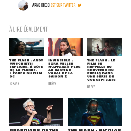
ARNO KIKOO
EST SUR TWITTER
À LIRE ÉGALEMENT
THE FLASH : ANDY
INVINCIBLE :
THE FLASH : LE
MUSCHIETTI
EZRA MILLER
FILM SE
EXPLIQUE, À CÔTÉ
N'APPARAÎT PLUS
RAPPELLE AU
DE LA PLAQUE,
AU CASTING
SOUVENIR DU
L'ÉCHEC DU FILM
VOCAL DE LA
PUBLIC DANS
DC
SAISON 2
UNE SÉRIE DE
CONCEPT ARTS
ECRANS
BRÈVE
BRÈVE
GUARDIANS OF THE
THE FLASH : NICOLAS