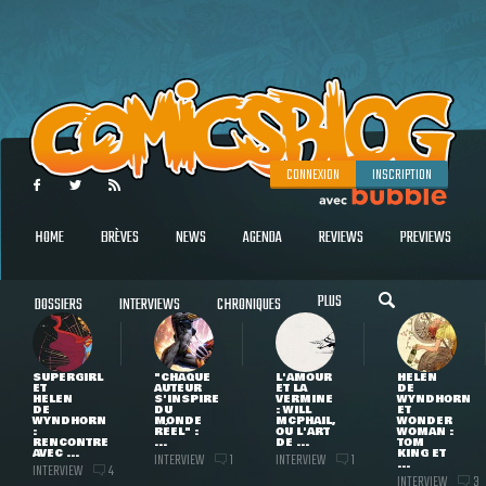
CONNEXION
INSCRIPTION
HOME
BRÈVES
NEWS
AGENDA
REVIEWS
PREVIEWS
PLUS
DOSSIERS
INTERVIEWS
CHRONIQUES
SUPERGIRL
"CHAQUE
L'AMOUR
HELEN
ET
AUTEUR
ET LA
DE
HELEN
S'INSPIRE
VERMINE
WYNDHORN
DE
DU
: WILL
ET
WYNDHORN
MONDE
MCPHAIL,
WONDER
:
RÉEL" :
OU L'ART
WOMAN :
RENCONTRE
...
DE ...
TOM
AVEC ...
KING ET
INTERVIEW
INTERVIEW
1
1
...
INTERVIEW
4
INTERVIEW
3