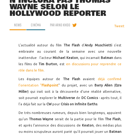
N'INCLURA PAS THOMAS
WAYNE SELON LE
HOLLYWOOD REPORTER
NEWS
CINÉMA
PAR
ARNO KIKOO
Tweet
L'actualité autour du film
The Flash
d'
Andy Muschietti
s'est
embrasée au courant de la semaine avec une nouvelle
inattendue : l'acteur
Michael Keaton
, qui incarnait
Batman
dans
les films de
Tim Burton
, est
en discussions pour reprendre ce
rôle dans le film
.
Les équipes autour de
The Flash
avaient
déjà confirmé
l'orientation "
Flashpoint
" du projet, avec un
Barry Allen
(
Ezra
Miller
) qui irait soit à la découverte d'une réalité alternative,
soit pourrait explorer le
Multiverse
de
DC Comics
- après tout, il
l'a déjà fait sur la
CW
pour
Crisis on Infinite Earths
.
De très nombreuses rumeurs, depuis bien longtemps, appuient
qu'un
Thomas Wayne
serait de la partie pour le film
The Flash
,
et après l'annonce des discussions de
Keaton
, des médias plus
ou moins scrupuleux auront parié qu'il pourrait jouer un
Batman