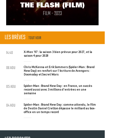
THE FLASH (FILM)
FILM - 2023
LES BRÈVES
TOUT VOIR
14:40
X-Men '97 : la saison 3 bien prévue pour 2027, et la
saison 4 pour 2028
06 AOU
Chris McKenna et Erik Sommers (Spider-Man : Brand
New Day) en renfort sur l'écriture de Avengers :
Doomsday et Secret Wars
05 AOU
Spider-Man : Brand New Day : en France, un succès
record aussi avec 3 millions d'entrées en une
semaine
04 AOU
Spider-Man : Brand New Day : comme attendu, le film
de Destin Daniel Cretton dépasse le milliard au box-
office en un temps record