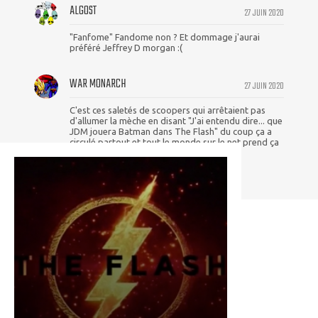
ALGOST
27 JUIN 2020
"Fanfome" Fandome non ? Et dommage j'aurai
préféré Jeffrey D morgan :(
WAR MONARCH
27 JUIN 2020
C'est ces saletés de scoopers qui arrêtaient pas
d'allumer la mèche en disant "J'ai entendu dire... que
JDM jouera Batman dans The Flash" du coup ça a
circulé partout et tout le monde sur le net prend ça
pour la vérité