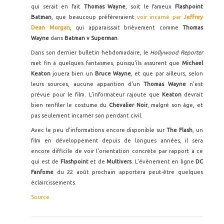
qui serait en fait
Thomas Wayne
, soit le fameux
Flashpoint
Batman
, que beaucoup préféreraient
voir incarné par
Jeffrey
Dean Morgan
, qui apparaissait brièvement comme
Thomas
Wayne
dans
Batman v Superman
.
Dans son dernier bulletin hebdomadaire, le
Hollywood Reporter
met fin à quelques fantasmes, puisqu'ils assurent que
Michael
Keaton
jouera bien un
Bruce Wayne
, et que par ailleurs, selon
leurs sources, aucune apparition d'un
Thomas Wayne
n'est
prévue pour le film. L'informateur rajoute que
Keaton
devrait
bien renfiler le costume du
Chevalier Noir
, malgré son âge, et
pas seulement incarner son pendant civil.
Avec le peu d'informations encore disponible sur
The Flash
, un
film en développement depuis de longues années, il sera
encore difficile de voir l'orientation concrète par rapport à ce
qui est de
Flashpoint
et de
Multivers
. L'évènement en ligne
DC
Fanfome
du 22 août prochain apportera peut-être quelques
éclaircissements.
Source