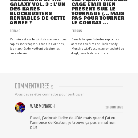
GALAXY VOL. 3 : L'UN
CAGE ÉTAIT BIEN
DES RARES
PRÉSENT SUR LE
BLOCKBUSTERS
TOURNAGE (... MAIS
RENTABLES DE CETTE
PAS POUR TOURNER
ANNÉE ?
LE COMBAT ...
ECRANS
ECRANS
L'année est sur le point de s'achever. Les
Dans la longue liste des reproches
sapins sont réapparus dans les vitrines,
adressés au film The Flash d'Andy
les marchés de Noël ont dégainé les
Muschietti, d'aucuns auront pointé du
cuves de vin ...
doigt, dans le dernier tiers ...
COMMENTAIRES
(
3
)
Vous devez être connecté pour participer
WAR MONARCH
28 JUIN 2020
Pareil, j'adorais l'idée de JDM mais quand j'ai vu
l'annonce de Keaton, je trouve ça pas si mal non
plus