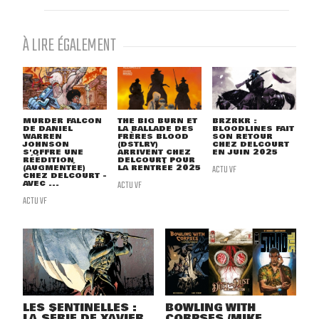
À LIRE ÉGALEMENT
MURDER FALCON
THE BIG BURN ET
BRZRKR :
DE DANIEL
LA BALLADE DES
BLOODLINES FAIT
WARREN
FRÈRES BLOOD
SON RETOUR
JOHNSON
(DSTLRY)
CHEZ DELCOURT
S'OFFRE UNE
ARRIVENT CHEZ
EN JUIN 2025
RÉÉDITION
DELCOURT POUR
(AUGMENTÉE)
LA RENTRÉE 2025
ACTU VF
CHEZ DELCOURT -
AVEC ...
ACTU VF
ACTU VF
LES SENTINELLES :
BOWLING WITH
LA SÉRIE DE XAVIER
CORPSES (MIKE