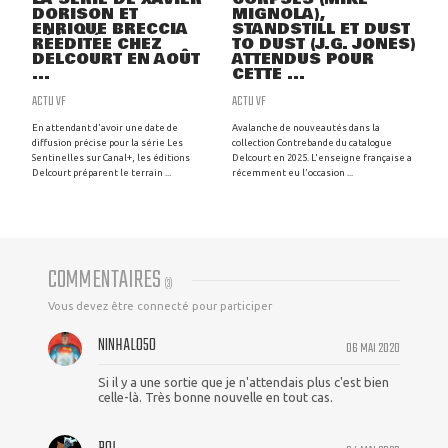
DORISON ET
MIGNOLA),
ENRIQUE BRECCIA
STANDSTILL ET DUST
RÉÉDITÉE CHEZ
TO DUST (J.G. JONES)
DELCOURT EN AOÛT
ATTENDUS POUR
...
CETTE ...
ACTU VF
ACTU VF
En attendant d'avoir une date de
Avalanche de nouveautés dans la
diffusion précise pour la série Les
collection Contrebande du catalogue
Sentinelles sur Canal+, les éditions
Delcourt en 2025. L'enseigne française a
Delcourt préparent le terrain ...
récemment eu l'occasion ...
COMMENTAIRES
(
3
)
Vous devez être connecté pour participer
NINHALO50
06 MAI 2020
Si il y a une sortie que je n'attendais plus c'est bien
celle-là. Très bonne nouvelle en tout cas.