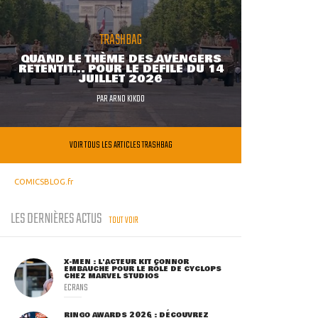
TRASHBAG
QUAND LE THÈME DES AVENGERS
RETENTIT... POUR LE DÉFILÉ DU 14
JUILLET 2026
PAR
ARNO KIKOO
VOIR TOUS LES ARTICLES TRASHBAG
COMICSBLOG.fr
LES DERNIÈRES ACTUS
TOUT VOIR
X-MEN : L'ACTEUR KIT CONNOR
EMBAUCHÉ POUR LE RÔLE DE CYCLOPS
CHEZ MARVEL STUDIOS
ECRANS
RINGO AWARDS 2026 : DÉCOUVREZ