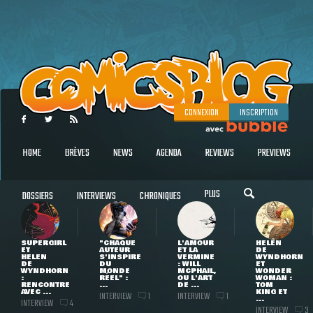
CONNEXION
INSCRIPTION
HOME
BRÈVES
NEWS
AGENDA
REVIEWS
PREVIEWS
PLUS
DOSSIERS
INTERVIEWS
CHRONIQUES
SUPERGIRL
"CHAQUE
L'AMOUR
HELEN
ET
AUTEUR
ET LA
DE
HELEN
S'INSPIRE
VERMINE
WYNDHORN
DE
DU
: WILL
ET
WYNDHORN
MONDE
MCPHAIL,
WONDER
:
RÉEL" :
OU L'ART
WOMAN :
RENCONTRE
...
DE ...
TOM
AVEC ...
KING ET
INTERVIEW
INTERVIEW
1
1
...
INTERVIEW
4
INTERVIEW
3