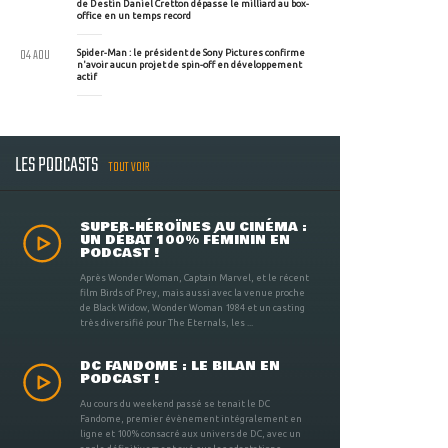
de Destin Daniel Cretton dépasse le milliard au box-
office en un temps record
04 AOU
Spider-Man : le président de Sony Pictures confirme
n'avoir aucun projet de spin-off en développement
actif
LES PODCASTS
TOUT VOIR
SUPER-HÉROÏNES AU CINÉMA :
UN DÉBAT 100% FÉMININ EN
PODCAST !
Après Wonder Woman, Captain Marvel, et le récent
film Birds of Prey, mais aussi avec la venue proche
de Black Widow, Wonder Woman 1984 et un casting
très diversifié pour The Eternals, les ...
DC FANDOME : LE BILAN EN
PODCAST !
Au cours du weekend passé se tenait le DC
Fandome, premier évènement intégralement en
ligne et 100% consacré aux univers de DC, avec un