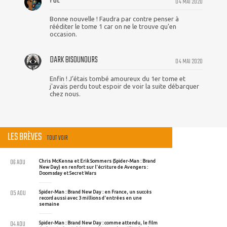
POL
04 MAI 2020
Bonne nouvelle ! Faudra par contre penser à
rééditer le tome 1 car on ne le trouve qu'en
occasion.
DARK BISOUNOURS
04 MAI 2020
Enfin ! J’étais tombé amoureux du 1er tome et
j'avais perdu tout espoir de voir la suite débarquer
chez nous.
LES BRÈVES
TOUT VOIR
06 AOU
Chris McKenna et Erik Sommers (Spider-Man : Brand
New Day) en renfort sur l'écriture de Avengers :
Doomsday et Secret Wars
05 AOU
Spider-Man : Brand New Day : en France, un succès
record aussi avec 3 millions d'entrées en une
semaine
04 AOU
Spider-Man : Brand New Day : comme attendu, le film