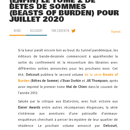
(ENFIN) LE TOME 2 DE
BÊTES DE SOMMES
(BEASTS OF BURDEN) POUR
JUILLET 2020
NEWS
DELCOURT
PAR
CORENTIN
Tweet
Si la lueur paraît encore loin au bout du tunnel pandémique, les
éditeurs de bande-dessinée commencent à appréhender la
sortie du confinement et la réouverture des librairies avec
différentes sorties annoncées pour les prochains mois. Cet
été,
Delcourt
publiera le second volume
de la série
Beasts of
Burden
(
Bêtes de Somme
) d'
Evan Dorkin
et
Jill Thompson
, après
avoir imprimé le premier tome
Mal de Chien
dans le courant de
l'année 2012.
Saluée par la critique aux Etats-Unis, avec huit victoire aux
Eisner Awards
entre autres récompenses élogieuses, la série
s'intéresse aux aventures d'une patrouille d'animaux-
enquêteurs cherchant à percer les mystère de leur quartier de
résidence. Le prochain volume annoncé par
Delcourt
,