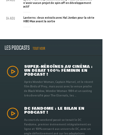
04 AOU
n'avoir aucun projet de spin-off en développement
actif
04 AOU
Lanterns : deux extraits avec Hal Jordan pour la série
HBO Max avant la sortie
LES PODCASTS
TOUT VOIR
SUPER-HÉROÏNES AU CINÉMA :
UN DÉBAT 100% FÉMININ EN
PODCAST !
Après Wonder Woman, Captain Marvel, et le récent
film Birds of Prey, mais aussi avec la venue proche
de Black Widow, Wonder Woman 1984 et un casting
très diversifié pour The Eternals, les ...
DC FANDOME : LE BILAN EN
PODCAST !
Au cours du weekend passé se tenait le DC
Fandome, premier évènement intégralement en
ligne et 100% consacré aux univers de DC, avec un
angle définitivement axé sur les adaptations