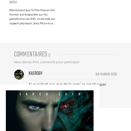
BRÈVE
Maintenant que le film Kraven the
Hunter est disponible sur les
plateformes de VOD, et bientôt sur
support physique, Sony Pictures a ...
COMMENTAIRES
(
1
)
Vous devez être connecté pour participer
NASROBY
09 FEVRIER 2020
Si ce n'était pas que de la com' ce serait super
intéressant...