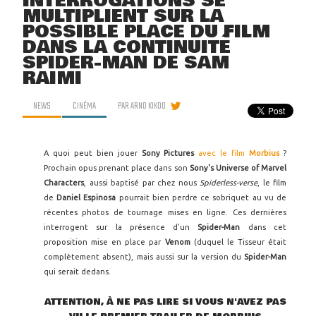
INTERROGATIONS SE
MULTIPLIENT SUR LA
POSSIBLE PLACE DU FILM
DANS LA CONTINUITÉ
SPIDER-MAN DE SAM
RAIMI
NEWS
CINÉMA
PAR
ARNO KIKOO
A quoi peut bien jouer
Sony Pictures
avec le film
Morbius
?
Prochain opus prenant place dans son
Sony's Universe of Marvel
Characters
, aussi baptisé par chez nous
Spiderless-verse
, le film
de
Daniel Espinosa
pourrait bien perdre ce sobriquet au vu de
récentes photos de tournage mises en ligne. Ces dernières
interrogent sur la présence d'un
Spider-Man
dans cet
proposition mise en place par
Venom
(duquel le Tisseur était
complètement absent), mais aussi sur la version du
Spider-Man
qui serait dedans.
ATTENTION, À NE PAS LIRE SI VOUS N'AVEZ PAS