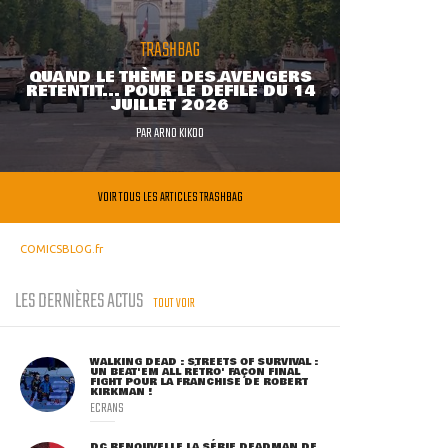
TRASHBAG
QUAND LE THÈME DES AVENGERS
RETENTIT... POUR LE DÉFILÉ DU 14
JUILLET 2026
PAR
ARNO KIKOO
VOIR TOUS LES ARTICLES TRASHBAG
COMICSBLOG.fr
LES DERNIÈRES ACTUS
TOUT VOIR
WALKING DEAD : STREETS OF SURVIVAL :
UN BEAT'EM ALL RÉTRO' FAÇON FINAL
FIGHT POUR LA FRANCHISE DE ROBERT
KIRKMAN !
ECRANS
DC RENOUVELLE LA SÉRIE DEADMAN DE