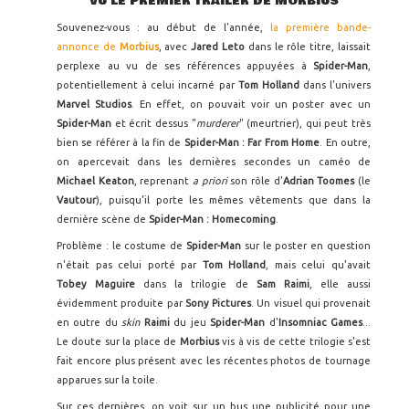
VU LE PREMIER TRAILER DE MORBIUS
Souvenez-vous : au début de l'année,
la première bande-
annonce de
Morbius
, avec
Jared Leto
dans le rôle titre, laissait
perplexe au vu de ses références appuyées à
Spider-Man
,
potentiellement à celui incarné par
Tom Holland
dans l'univers
Marvel Studios
. En effet, on pouvait voir un poster avec un
Spider-Man
et écrit dessus "
murderer
" (meurtrier), qui peut très
bien se référer à la fin de
Spider-Man : Far From Home
. En outre,
on apercevait dans les dernières secondes un caméo de
Michael Keaton
, reprenant
a priori
son rôle d'
Adrian Toomes
(le
Vautour
), puisqu'il porte les mêmes vêtements que dans la
dernière scène de
Spider-Man : Homecoming
.
Problème : le costume de
Spider-Man
sur le poster en question
n'était pas celui porté par
Tom Holland
, mais celui qu'avait
Tobey Maguire
dans la trilogie de
Sam Raimi
, elle aussi
évidemment produite par
Sony Pictures
. Un visuel qui provenait
en outre du
skin
Raimi
du jeu
Spider-Man
d'
Insomniac Games
...
Le doute sur la place de
Morbius
vis à vis de cette trilogie s'est
fait encore plus présent avec les récentes photos de tournage
apparues sur la toile.
Sur ces dernières, on voit sur un bus une publicité pour une