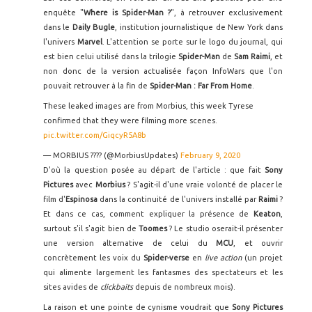
enquête "
Where is Spider-Man ?
", à retrouver exclusivement
dans le
Daily Bugle
, institution journalistique de New York dans
l'univers
Marvel
. L'attention se porte sur le logo du journal, qui
est bien celui utilisé dans la trilogie
Spider-Man
de
Sam Raimi
, et
non donc de la version actualisée façon InfoWars que l'on
pouvait retrouver à la fin de
Spider-Man : Far From Home
.
These leaked images are from Morbius, this week Tyrese
confirmed that they were filming more scenes.
pic.twitter.com/GiqcyR5A8b
— MORBIUS ???? (@MorbiusUpdates)
February 9, 2020
D'où la question posée au départ de l'article : que fait
Sony
Pictures
avec
Morbius
? S'agit-il d'une vraie volonté de placer le
film d'
Espinosa
dans la continuité de l'univers installé par
Raimi
?
Et dans ce cas, comment expliquer la présence de
Keaton
,
surtout s'il s'agit bien de
Toomes
? Le studio oserait-il présenter
une version alternative de celui du
MCU
, et ouvrir
concrètement les voix du
Spider-verse
en
live action
(un projet
qui alimente largement les fantasmes des spectateurs et les
sites avides de
clickbaits
depuis de nombreux mois).
La raison et une pointe de cynisme voudrait que
Sony Pictures