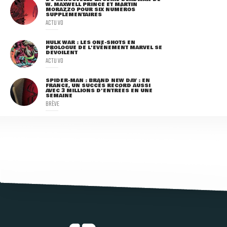
W. MAXWELL PRINCE ET MARTIN
MORAZZO POUR SIX NUMÉROS
SUPPLÉMENTAIRES
ACTU VO
HULK WAR : LES ONE-SHOTS EN
PROLOGUE DE L'ÉVÈNEMENT MARVEL SE
DÉVOILENT
ACTU VO
SPIDER-MAN : BRAND NEW DAY : EN
FRANCE, UN SUCCÈS RECORD AUSSI
AVEC 3 MILLIONS D'ENTRÉES EN UNE
SEMAINE
BRÈVE