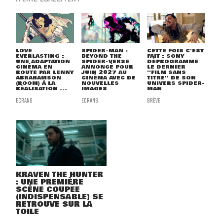
LOVE
SPIDER-MAN :
CETTE FOIS C'EST
EVERLASTING :
BEYOND THE
FAIT : SONY
UNE ADAPTATION
SPIDER-VERSE
DÉPROGRAMME
CINÉMA EN
ANNONCÉ POUR
LE DERNIER
ROUTE PAR LENNY
JUIN 2027 AU
''FILM SANS
ABRAHAMSON
CINÉMA AVEC DE
TITRE'' DE SON
(ROOM) À LA
NOUVELLES
UNIVERS SPIDER-
RÉALISATION ...
IMAGES
MAN
ECRANS
ECRANS
BRÈVE
KRAVEN THE HUNTER
: UNE PREMIÈRE
SCÈNE COUPÉE
(INDISPENSABLE) SE
RETROUVE SUR LA
TOILE