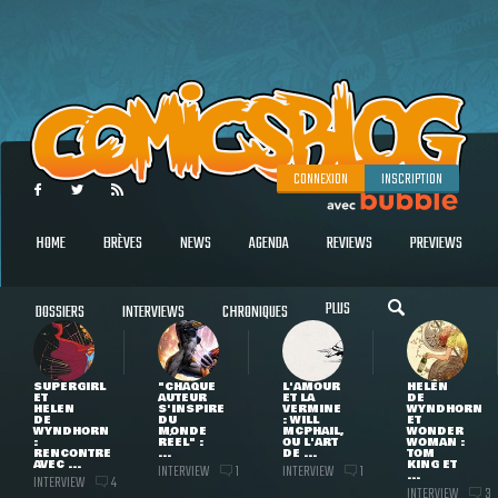
CONNEXION
INSCRIPTION
HOME
BRÈVES
NEWS
AGENDA
REVIEWS
PREVIEWS
PLUS
DOSSIERS
INTERVIEWS
CHRONIQUES
SUPERGIRL
"CHAQUE
L'AMOUR
HELEN
ET
AUTEUR
ET LA
DE
HELEN
S'INSPIRE
VERMINE
WYNDHORN
DE
DU
: WILL
ET
WYNDHORN
MONDE
MCPHAIL,
WONDER
:
RÉEL" :
OU L'ART
WOMAN :
RENCONTRE
...
DE ...
TOM
AVEC ...
KING ET
INTERVIEW
INTERVIEW
1
1
...
INTERVIEW
4
INTERVIEW
3