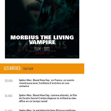
MORBIUS THE LIVING
VAMPIRE
FILM - 2022
LES BRÈVES
TOUT VOIR
05 AOU
Spider-Man : Brand New Day : en France, un succès
record aussi avec 3 millions d'entrées en une
semaine
04 AOU
Spider-Man : Brand New Day : comme attendu, le film
de Destin Daniel Cretton dépasse le milliard au box-
office en un temps record
Spider-Man : le président de Sony Pictures confirme