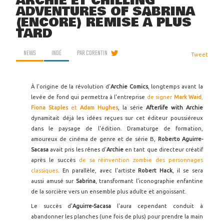
ARCHIE ET CHILLING
ADVENTURES OF SABRINA
(ENCORE) REMISE À PLUS
TARD
NEWS
INDÉ
PAR
CORENTIN
Tweet
À l'origine de la révolution d'
Archie Comics
, longtemps avant la
levée de fond qui permettra à l'entreprise
de signer
Mark Waid
,
Fiona Staples
et
Adam Hughes
, la série
Afterlife with Archie
dynamitait déjà les idées reçues sur cet éditeur poussiéreux
dans le paysage de l'édition. Dramaturge de formation,
amoureux de cinéma de genre et de série B,
Roberto Aguirre-
Sacasa
avait pris les rênes d'
Archie
en tant que directeur créatif
après le succès
de sa réinvention zombie des personnages
classiques
. En parallèle, avec l'artiste
Robert Hack
, il se sera
aussi amusé sur
Sabrina
, transformant l'iconographie enfantine
de la sorcière vers un ensemble plus adulte et angoissant.
Le succès d'
Aguirre-Sacasa
l'aura cependant conduit à
abandonner les planches (une fois de plus) pour prendre la main