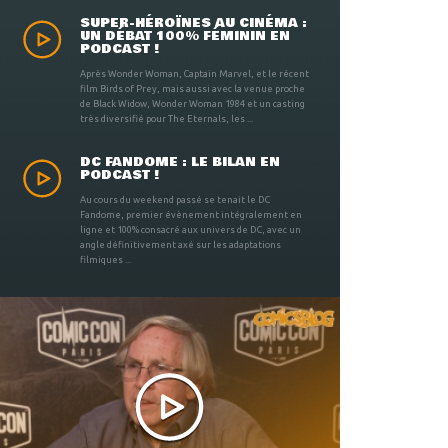
SUPER-HÉROÏNES AU CINÉMA :
UN DÉBAT 100% FÉMININ EN
PODCAST !
Après Wonder Woman, Captain Marvel, et le récent
film Birds of Prey, mais aussi avec la venue proche
de Black Widow, Wonder Woman 1984 et un casting
très diversifié pour The Eternals, les ...
DC FANDOME : LE BILAN EN
PODCAST !
Au cours du weekend passé se tenait le DC
Fandome, premier évènement intégralement en
ligne et 100% consacré aux univers de DC, avec un
angle définitivement axé sur les adaptations
filmiques ...