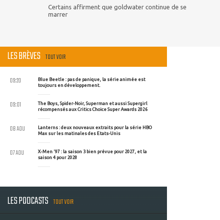
Certains affirment que goldwater continue de se
marrer
LES BRÈVES
TOUT VOIR
09:20
Blue Beetle : pas de panique, la série animée est
toujours en développement.
09:01
The Boys, Spider-Noir, Superman et aussi Supergirl
récompensés aux Critics Choice Super Awards 2026
08 AOU
Lanterns : deux nouveaux extraits pour la série HBO
Max sur les matinales des Etats-Unis
07 AOU
X-Men '97 : la saison 3 bien prévue pour 2027, et la
saison 4 pour 2028
LES PODCASTS
TOUT VOIR