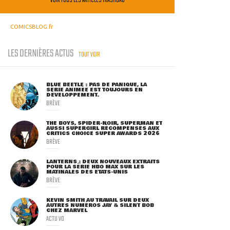
VOIR TOUS LES ARTICLES TRASHBAG
COMICSBLOG.fr
LES DERNIÈRES ACTUS
TOUT VOIR
BLUE BEETLE : PAS DE PANIQUE, LA
SÉRIE ANIMÉE EST TOUJOURS EN
DÉVELOPPEMENT.
BRÈVE
THE BOYS, SPIDER-NOIR, SUPERMAN ET
AUSSI SUPERGIRL RÉCOMPENSÉS AUX
CRITICS CHOICE SUPER AWARDS 2026
BRÈVE
LANTERNS : DEUX NOUVEAUX EXTRAITS
POUR LA SÉRIE HBO MAX SUR LES
MATINALES DES ETATS-UNIS
BRÈVE
KEVIN SMITH AU TRAVAIL SUR DEUX
AUTRES NUMÉROS JAY & SILENT BOB
CHEZ MARVEL
ACTU VO