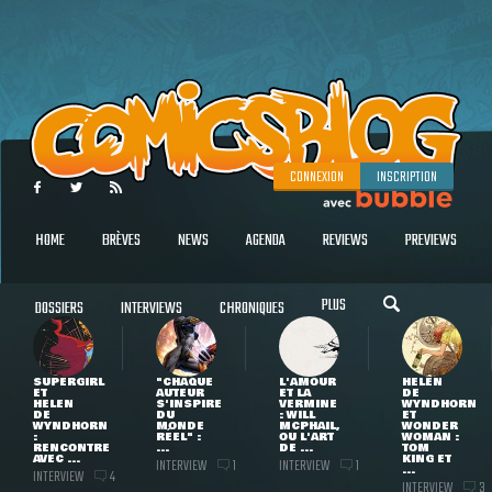
CONNEXION
INSCRIPTION
HOME
BRÈVES
NEWS
AGENDA
REVIEWS
PREVIEWS
PLUS
DOSSIERS
INTERVIEWS
CHRONIQUES
SUPERGIRL
"CHAQUE
L'AMOUR
HELEN
ET
AUTEUR
ET LA
DE
HELEN
S'INSPIRE
VERMINE
WYNDHORN
DE
DU
: WILL
ET
WYNDHORN
MONDE
MCPHAIL,
WONDER
:
RÉEL" :
OU L'ART
WOMAN :
RENCONTRE
...
DE ...
TOM
AVEC ...
KING ET
INTERVIEW
INTERVIEW
1
1
...
INTERVIEW
4
INTERVIEW
3