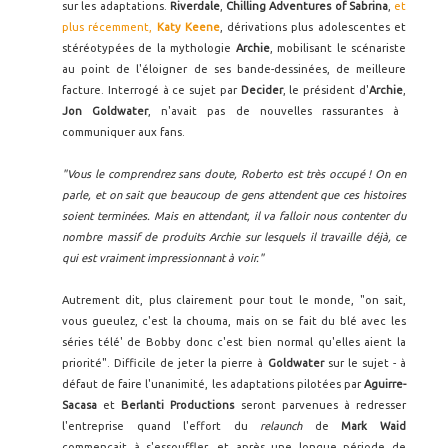
sur les adaptations.
Riverdale
,
Chilling Adventures of Sabrina
,
et
plus récemment,
Katy Keene
, dérivations plus adolescentes et
stéréotypées de la mythologie
Archie
, mobilisant le scénariste
au point de l'éloigner de ses bande-dessinées, de meilleure
facture. Interrogé à ce sujet par
Decider
, le président d'
Archie
,
Jon Goldwater
, n'avait pas de nouvelles rassurantes à
communiquer aux fans.
"Vous le comprendrez sans doute, Roberto est très occupé ! On en
parle, et on sait que beaucoup de gens attendent que ces histoires
soient terminées. Mais en attendant, il va falloir nous contenter du
nombre massif de produits Archie sur lesquels il travaille déjà, ce
qui est vraiment impressionnant à voir."
Autrement dit, plus clairement pour tout le monde, "on sait,
vous gueulez, c'est la chouma, mais on se fait du blé avec les
séries télé' de Bobby donc c'est bien normal qu'elles aient la
priorité". Difficile de jeter la pierre à
Goldwater
sur le sujet - à
défaut de faire l'unanimité, les adaptations pilotées par
Aguirre-
Sacasa
et
Berlanti Productions
seront parvenues à redresser
l'entreprise quand l'effort du
relaunch
de
Mark Waid
commençait à s'essouffler, et après une longue période de