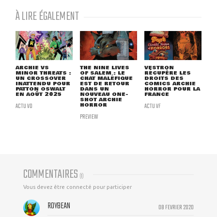
À LIRE ÉGALEMENT
ARCHIE VS
THE NINE LIVES
VESTRON
MINOR THREATS :
OF SALEM : LE
RÉCUPÈRE LES
UN CROSSOVER
CHAT MALÉFIQUE
DROITS DES
INATTENDU POUR
EST DE RETOUR
COMICS ARCHIE
PATTON OSWALT
DANS UN
HORROR POUR LA
EN AOÛT 2025
NOUVEAU ONE-
FRANCE
SHOT ARCHIE
ACTU VO
HORROR
ACTU VF
PREVIEW
COMMENTAIRES
(
1
)
Vous devez être connecté pour participer
ROYBEAN
08 FEVRIER 2020