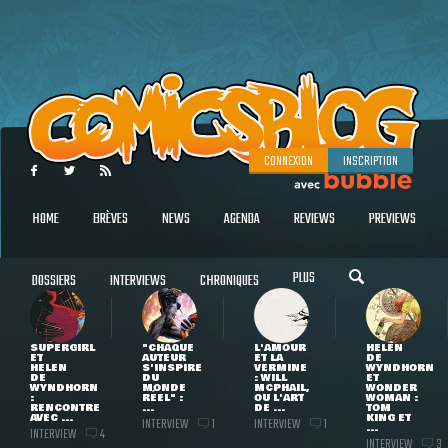
CONNEXION
INSCRIPTION
HOME
BRÈVES
NEWS
AGENDA
REVIEWS
PREVIEWS
PLUS
DOSSIERS
INTERVIEWS
CHRONIQUES
SUPERGIRL
"CHAQUE
L'AMOUR
HELEN
ET
AUTEUR
ET LA
DE
HELEN
S'INSPIRE
VERMINE
WYNDHORN
DE
DU
: WILL
ET
WYNDHORN
MONDE
MCPHAIL,
WONDER
:
RÉEL" :
OU L'ART
WOMAN :
RENCONTRE
...
DE ...
TOM
AVEC ...
KING ET
INTERVIEW
INTERVIEW
1
1
...
INTERVIEW
4
INTERVIEW
3