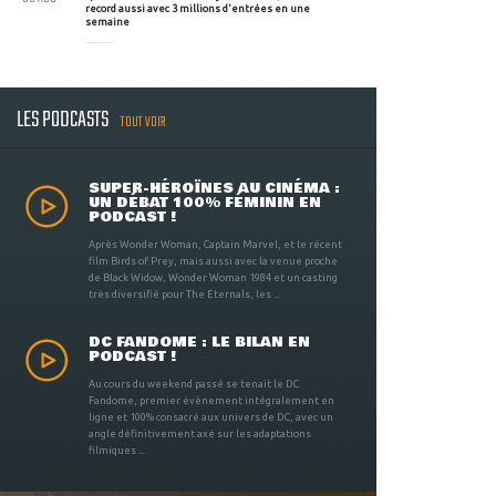
record aussi avec 3 millions d'entrées en une
semaine
LES PODCASTS
TOUT VOIR
SUPER-HÉROÏNES AU CINÉMA :
UN DÉBAT 100% FÉMININ EN
PODCAST !
Après Wonder Woman, Captain Marvel, et le récent
film Birds of Prey, mais aussi avec la venue proche
de Black Widow, Wonder Woman 1984 et un casting
très diversifié pour The Eternals, les ...
DC FANDOME : LE BILAN EN
PODCAST !
Au cours du weekend passé se tenait le DC
Fandome, premier évènement intégralement en
ligne et 100% consacré aux univers de DC, avec un
angle définitivement axé sur les adaptations
filmiques ...