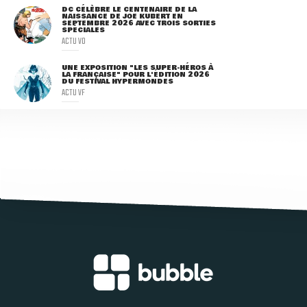
DC CÉLÈBRE LE CENTENAIRE DE LA
NAISSANCE DE JOE KUBERT EN
SEPTEMBRE 2026 AVEC TROIS SORTIES
SPÉCIALES
ACTU VO
UNE EXPOSITION "LES SUPER-HÉROS À
LA FRANÇAISE" POUR L'ÉDITION 2026
DU FESTIVAL HYPERMONDES
ACTU VF