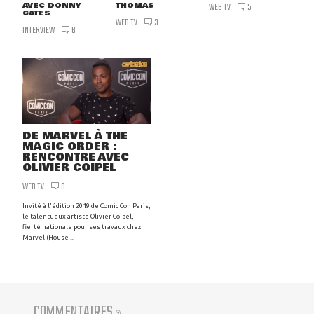
AVEC DONNY
THOMAS
WEB TV
5
CATES
WEB TV
3
INTERVIEW
6
DE MARVEL À THE
MAGIC ORDER :
RENCONTRE AVEC
OLIVIER COIPEL
WEB TV
8
Invité à l'édition 2019 de Comic Con Paris,
le talentueux artiste Olivier Coipel,
fierté nationale pour ses travaux chez
Marvel (House ...
COMMENTAIRES