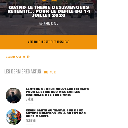
QUAND LE THÈME DES AVENGERS
RETENTIT... POUR LE DÉFILÉ DU 14
JUILLET 2026
PAR
ARNO KIKOO
VOIR TOUS LES ARTICLES TRASHBAG
COMICSBLOG.fr
LES DERNIÈRES ACTUS
TOUT VOIR
LANTERNS : DEUX NOUVEAUX EXTRAITS
POUR LA SÉRIE HBO MAX SUR LES
MATINALES DES ETATS-UNIS
BRÈVE
KEVIN SMITH AU TRAVAIL SUR DEUX
AUTRES NUMÉROS JAY & SILENT BOB
CHEZ MARVEL
ACTU VO