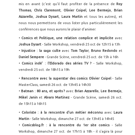
mis en avant (c'est qu'il faut profiter de la présence de
Roy
Thomas
,
Chris Claremont
,
Olivier Coipel
,
Lee Bermejo
,
Brian
Azzarello
,
Joshua Dysart
,
Laura Martin
et tous les autres), et
nous nous permettons de vous lister plus particulièrement les
conférences que nous aurons le plaisir d'animer.
•
Comics et Politique, une relation complice et implicite
avec
Joshua Dysart
- Salle Workshop, vendredi 25 oct de 12h15 à 13h
•
Injustice : la saga culte
avec
Tom Taylor
,
Bruno Redondo
et
Daniel Sempere
- Grande Scène, vendredi 25 oct. de 15h à 16h
•
Comics indé' : l'Eldorado des séries TV ?
- Salle Workshop,
vendredi 25 oct. de 18h15 à 19h
•
Rencontre avec la superstar des comics Olivier Coipel
- Salle
MasterClass, samedi 26 oct. de 13h45 à 14h30
•
Batman : 80 ans, et après ?
avec
Brian Azzarello
,
Lee Bermejo
,
Mikel Janin
et
Alvaro Martinez
- Grande Scène, samedi 26 oct.
de 15h15 à 16h15
•
Coloriste : à la rencontre d'un métier méconnu
avec
Laura
Martin
- Salle Workshop, dimanche 27 oct. de 13h45 à 14h45
•
Comicsblog.fr : à la rencontre du 1er site comics
- Salle
Workshop, dimanche 27 oct. de 17h15 à 18h - il s'agira là pour