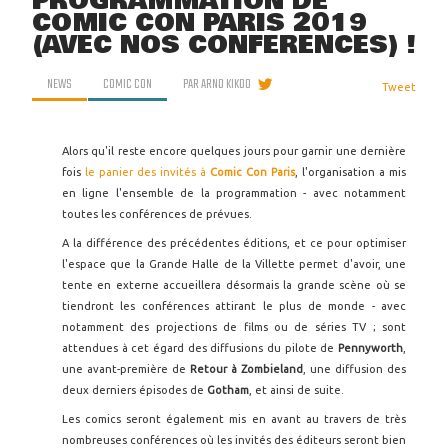
PROGRAMMATION DE
COMIC CON PARIS 2019
(AVEC NOS CONFÉRENCES) !
NEWS
COMIC CON
PAR
ARNO KIKOO
Tweet
Alors qu'il reste encore quelques jours pour garnir une dernière
fois
le panier des invités à
Comic Con Paris
, l'organisation a mis
en ligne l'ensemble de la programmation - avec notamment
toutes les conférences de prévues.
A la différence des précédentes éditions, et ce pour optimiser
l'espace que la Grande Halle de la Villette permet d'avoir, une
tente en externe accueillera désormais la grande scène où se
tiendront les conférences attirant le plus de monde - avec
notamment des projections de films ou de séries TV ; sont
attendues à cet égard des diffusions du pilote de
Pennyworth
,
une avant-première de
Retour à Zombieland
, une diffusion des
deux derniers épisodes de
Gotham
, et ainsi de suite.
Les comics seront également mis en avant au travers de très
nombreuses conférences où les invités des éditeurs seront bien