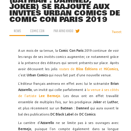
(BATMAN : DAMNED,
JOKER) SE RAJOUTE AUX
INVITÉS URBAN COMICS DE
COMIC CON PARIS 2019
NEWS
COMIC CON
PAR
ARNO KIKOO
Tweet
A un mois de sa tenue, la
Comic Con Paris
2019 continue de voir
les rangs de ses invités comics augmenter, ce notamment grâce
à la présence des éditeurs qui seront présents sur place. Après
avoir découvert les jolis
rosters
de
Bliss Éditions
et
HiComics
,
c'est
Urban Comics
qui nous fait part d'une nouvelle venue.
L'éditeur français amènera en effet avec lui le scénariste
Brian
Azzarello
, un invité qui colle parfaitement à
la venue à ses côtés
de l'artiste
Lee Bermejo
. Les deux ont en effet travaillé
ensemble de multiples fois, sur les prodigieux
Joker
et
Luthor
,
et plus récemment sur un
Batman : Damned
qui aura ouvert le
bal des publications
DC Black Label
de
DC Comics
.
La carrière d'
Azzarello
ne se limite pas à ses ouvrages avec
Bermejo
, puisque l'on compte également dans sa longue