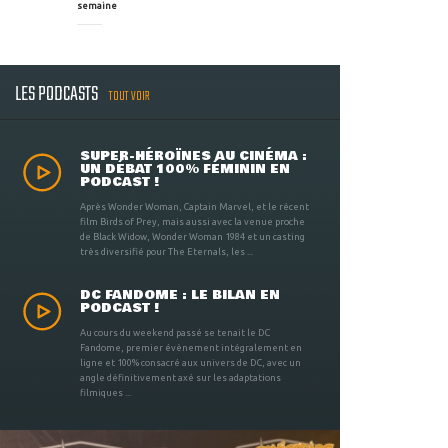
semaine
LES PODCASTS
TOUT VOIR
SUPER-HÉROÏNES AU CINÉMA :
UN DÉBAT 100% FÉMININ EN
PODCAST !
Après Wonder Woman, Captain Marvel, et le récent
film Birds of Prey, mais aussi avec la venue proche
de Black Widow, Wonder Woman 1984 et un casting
très diversifié pour The Eternals, les ...
DC FANDOME : LE BILAN EN
PODCAST !
Au cours du weekend passé se tenait le DC
Fandome, premier évènement intégralement en
ligne et 100% consacré aux univers de DC, avec un
angle définitivement axé sur les adaptations
filmiques ...