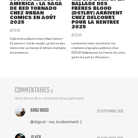
AMERICA : LA SAGA
BALLADE DES
DE RED TORNADO
FRÈRES BLOOD
CHEZ URBAN
(DSTLRY) ARRIVENT
COMICS EN AOÛT
CHEZ DELCOURT
2025
POUR LA RENTRÉE
2025
ACTU VF
ACTU VF
Il pleut des albums chez Urban Comics !
Et comme c'est du souple, ça fait un peu
Lentement mais sûrement, les
moins mal. La maison d'édition multiplie
créations originales publiées chez
les annonces ...
DSTLRY débarquent en France les unes
après les autres. Plusieurs ...
COMMENTAIRES
(
3
)
Vous devez être connecté pour participer
ARNO KIKOO
23 SEPTEMBRE 2019
@Algost : oui, évidemment :)
JO KER