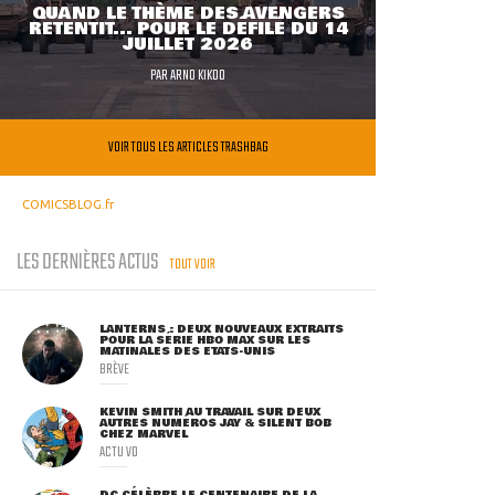
QUAND LE THÈME DES AVENGERS
RETENTIT... POUR LE DÉFILÉ DU 14
JUILLET 2026
PAR
ARNO KIKOO
VOIR TOUS LES ARTICLES TRASHBAG
COMICSBLOG.fr
LES DERNIÈRES ACTUS
TOUT VOIR
LANTERNS : DEUX NOUVEAUX EXTRAITS
POUR LA SÉRIE HBO MAX SUR LES
MATINALES DES ETATS-UNIS
BRÈVE
KEVIN SMITH AU TRAVAIL SUR DEUX
AUTRES NUMÉROS JAY & SILENT BOB
CHEZ MARVEL
ACTU VO
DC CÉLÈBRE LE CENTENAIRE DE LA