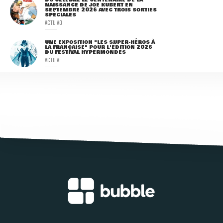
NAISSANCE DE JOE KUBERT EN
SEPTEMBRE 2026 AVEC TROIS SORTIES
SPÉCIALES
ACTU VO
UNE EXPOSITION "LES SUPER-HÉROS À
LA FRANÇAISE" POUR L'ÉDITION 2026
DU FESTIVAL HYPERMONDES
ACTU VF