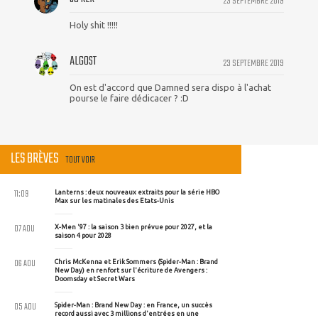
23 SEPTEMBRE 2019
Holy shit !!!!!
ALGOST
23 SEPTEMBRE 2019
On est d'accord que Damned sera dispo à l'achat
pourse le faire dédicacer ? :D
LES BRÈVES
TOUT VOIR
11:09
Lanterns : deux nouveaux extraits pour la série HBO
Max sur les matinales des Etats-Unis
07 AOU
X-Men '97 : la saison 3 bien prévue pour 2027, et la
saison 4 pour 2028
06 AOU
Chris McKenna et Erik Sommers (Spider-Man : Brand
New Day) en renfort sur l'écriture de Avengers :
Doomsday et Secret Wars
05 AOU
Spider-Man : Brand New Day : en France, un succès
record aussi avec 3 millions d'entrées en une