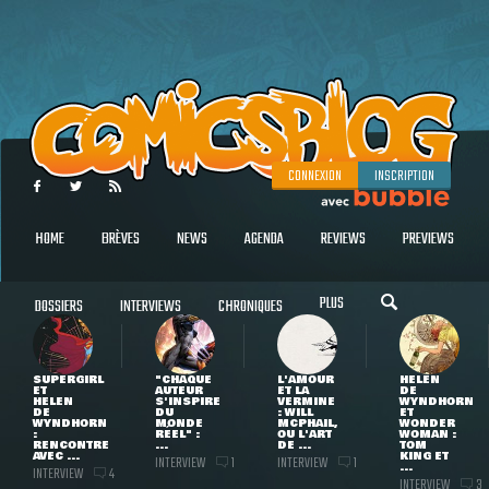
CONNEXION
INSCRIPTION
HOME
BRÈVES
NEWS
AGENDA
REVIEWS
PREVIEWS
PLUS
DOSSIERS
INTERVIEWS
CHRONIQUES
SUPERGIRL
"CHAQUE
L'AMOUR
HELEN
ET
AUTEUR
ET LA
DE
HELEN
S'INSPIRE
VERMINE
WYNDHORN
DE
DU
: WILL
ET
WYNDHORN
MONDE
MCPHAIL,
WONDER
:
RÉEL" :
OU L'ART
WOMAN :
RENCONTRE
...
DE ...
TOM
AVEC ...
KING ET
INTERVIEW
INTERVIEW
1
1
...
INTERVIEW
4
INTERVIEW
3