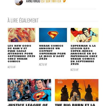
ARNO KIKOO
EST SUR TWITTER
À LIRE ÉGALEMENT
LES NEW GODS
URBAN COMICS
SUPERMAN & LA
DE RAM V ET
ANNONCE UN
LÉGION DES
EVAN CAGLE
COFFRET
SUPER-HÉROS
ATTENDUS POUR
SUPERMAN POUR
ANNONCÉ EN DC
SEPTEMBRE 2025
LE MOIS D'AOÛT
PAPERBACK CHEZ
CHEZ URBAN
2025
URBAN COMICS
COMICS
EN SEPTEMBRE
ACTU VF
2025
ACTU VF
ACTU VF
JUSTICE LEAGUE OF
THE BIG BURN ET LA