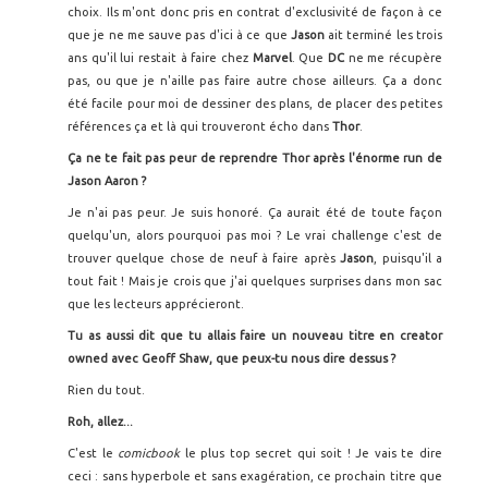
choix. Ils m'ont donc pris en contrat d'exclusivité de façon à ce
que je ne me sauve pas d'ici à ce que
Jason
ait terminé les trois
ans qu'il lui restait à faire chez
Marvel
. Que
DC
ne me récupère
pas, ou que je n'aille pas faire autre chose ailleurs. Ça a donc
été facile pour moi de dessiner des plans, de placer des petites
références ça et là qui trouveront écho dans
Thor
.
Ça ne te fait pas peur de reprendre Thor après l'énorme run de
Jason Aaron ?
Je n'ai pas peur. Je suis honoré. Ça aurait été de toute façon
quelqu'un, alors pourquoi pas moi ? Le vrai challenge c'est de
trouver quelque chose de neuf à faire après
Jason
, puisqu'il a
tout fait ! Mais je crois que j'ai quelques surprises dans mon sac
que les lecteurs apprécieront.
Tu as aussi dit que tu allais faire un nouveau titre en creator
owned avec Geoff Shaw, que peux-tu nous dire dessus ?
Rien du tout.
Roh, allez...
C'est le
comicbook
le plus top secret qui soit ! Je vais te dire
ceci : sans hyperbole et sans exagération, ce prochain titre que