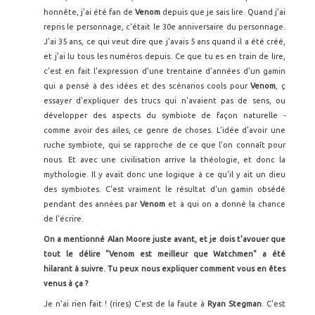
honnête, j'ai été fan de
Venom
depuis que je sais lire. Quand j'ai
repris le personnage, c'était le 30e anniversaire du personnage.
J'ai 35 ans, ce qui veut dire que j'avais 5 ans quand il a été créé,
et j'ai lu tous les numéros depuis. Ce que tu es en train de lire,
c'est en fait l'expression d'une trentaine d'années d'un gamin
qui a pensé à des idées et des scénarios cools pour
Venom
, ç
essayer d'expliquer des trucs qui n'avaient pas de sens, ou
développer des aspects du symbiote de façon naturelle -
comme avoir des ailes, ce genre de choses. L'idée d'avoir une
ruche symbiote, qui se rapproche de ce que l'on connaît pour
nous. Et avec une civilisation arrive la théologie, et donc la
mythologie. Il y avait donc une logique à ce qu'il y ait un dieu
des symbiotes. C'est vraiment le résultat d'un gamin obsédé
pendant des années par
Venom
et à qui on a donné la chance
de l'écrire.
On a mentionné Alan Moore juste avant, et je dois t'avouer que
tout le délire "Venom est meilleur que Watchmen" a été
hilarant à suivre. Tu peux nous expliquer comment vous en êtes
venus à ça ?
Je n'ai rien fait ! (rires) C'est de la faute à
Ryan Stegman
. C'est