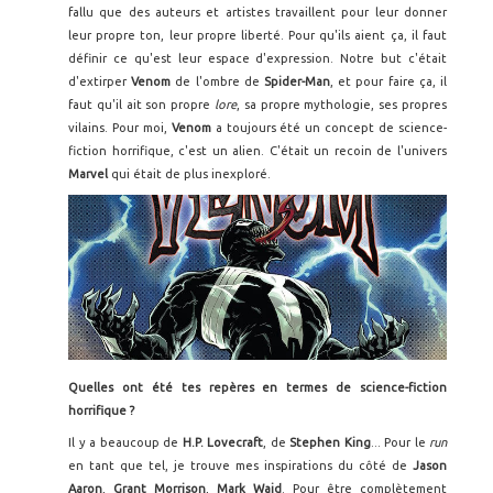
fallu que des auteurs et artistes travaillent pour leur donner
leur propre ton, leur propre liberté. Pour qu'ils aient ça, il faut
définir ce qu'est leur espace d'expression. Notre but c'était
d'extirper
Venom
de l'ombre de
Spider-Man
, et pour faire ça, il
faut qu'il ait son propre
lore
, sa propre mythologie, ses propres
vilains. Pour moi,
Venom
a toujours été un concept de science-
fiction horrifique, c'est un alien. C'était un recoin de l'univers
Marvel
qui était de plus inexploré.
Quelles ont été tes repères en termes de science-fiction
horrifique ?
Il y a beaucoup de
H.P. Lovecraft
, de
Stephen King
... Pour le
run
en tant que tel, je trouve mes inspirations du côté de
Jason
Aaron
,
Grant Morrison
,
Mark Waid
. Pour être complètement