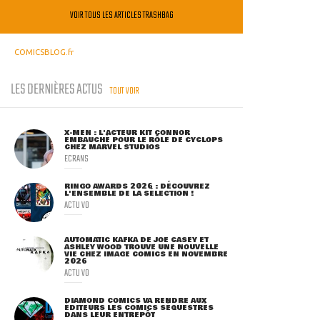
VOIR TOUS LES ARTICLES TRASHBAG
COMICSBLOG.fr
LES DERNIÈRES ACTUS
TOUT VOIR
X-MEN : L'ACTEUR KIT CONNOR
EMBAUCHÉ POUR LE RÔLE DE CYCLOPS
CHEZ MARVEL STUDIOS
ECRANS
RINGO AWARDS 2026 : DÉCOUVREZ
L'ENSEMBLE DE LA SÉLECTION !
ACTU VO
AUTOMATIC KAFKA DE JOE CASEY ET
ASHLEY WOOD TROUVE UNE NOUVELLE
VIE CHEZ IMAGE COMICS EN NOVEMBRE
2026
ACTU VO
DIAMOND COMICS VA RENDRE AUX
ÉDITEURS LES COMICS SÉQUESTRÉS
DANS LEUR ENTREPÔT