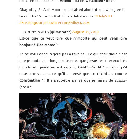
parler en face à face de
Venom
... ou de
Watchmen
! (rires)
Okay okay. So Alan Moore and I talked about it and we agreed
to call the Venom vs Watchmen debate a tie.
#HolySHIT
#FreakingOut
pic.twitter.com/Ydi0AJzJCM
— DONNY??CATES (@Doncates)
August 31, 2018
Est-ce que ça veut dire que n'importe qui peut venir dire
bonjour à Alan Moore ?
Je ne vous encouragerai pas à faire ça ! Ce qui était drôle c'est
que je portais un long manteau et que j'avais les cheveux très
blonds, et quand on est reparti,
Geoff
m'a dit "tu crois qu'il
nous a ouvert parce qu'il a pensé que tu t'habillais comme
Constantine
?". Il a peut-être pensé que je faisais du
cosplay
(rires) !