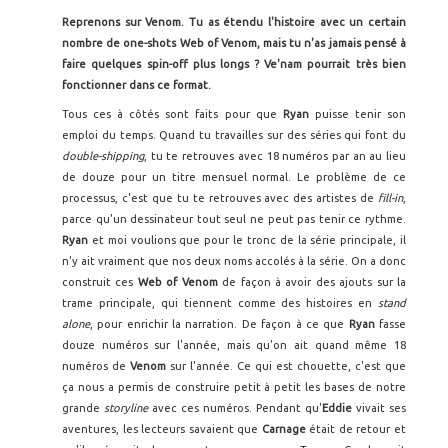
Reprenons sur Venom. Tu as étendu l'histoire avec un certain
nombre de one-shots Web of Venom, mais tu n'as jamais pensé à
faire quelques spin-off plus longs ? Ve'nam pourrait très bien
fonctionner dans ce format.
Tous ces à côtés sont faits pour que
Ryan
puisse tenir son
emploi du temps. Quand tu travailles sur des séries qui font du
double-shipping
, tu te retrouves avec 18 numéros par an au lieu
de douze pour un titre mensuel normal. Le problème de ce
processus, c'est que tu te retrouves avec des artistes de
fill-in
,
parce qu'un dessinateur tout seul ne peut pas tenir ce rythme.
Ryan
et moi voulions que pour le tronc de la série principale, il
n'y ait vraiment que nos deux noms accolés à la série. On a donc
construit ces
Web of Venom
de façon à avoir des ajouts sur la
trame principale, qui tiennent comme des histoires en
stand
alone
, pour enrichir la narration. De façon à ce que
Ryan
fasse
douze numéros sur l'année, mais qu'on ait quand même 18
numéros de
Venom
sur l'année. Ce qui est chouette, c'est que
ça nous a permis de construire petit à petit les bases de notre
grande
storyline
avec ces numéros. Pendant qu'
Eddie
vivait ses
aventures, les lecteurs savaient que
Carnage
était de retour et