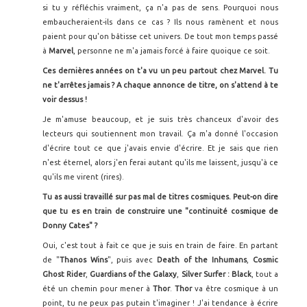
si tu y réfléchis vraiment, ça n'a pas de sens. Pourquoi nous
embaucheraient-ils dans ce cas ? Ils nous ramènent et nous
paient pour qu'on bâtisse cet univers. De tout mon temps passé
à
Marvel
, personne ne m'a jamais forcé à faire quoique ce soit.
Ces dernières années on t'a vu un peu partout chez Marvel. Tu
ne t'arrêtes jamais ? A chaque annonce de titre, on s'attend à te
voir dessus !
Je m'amuse beaucoup, et je suis très chanceux d'avoir des
lecteurs qui soutiennent mon travail. Ça m'a donné l'occasion
d'écrire tout ce que j'avais envie d'écrire. Et je sais que rien
n'est éternel, alors j'en ferai autant qu'ils me laissent, jusqu'à ce
qu'ils me virent (rires).
Tu as aussi travaillé sur pas mal de titres cosmiques. Peut-on dire
que tu es en train de construire une "continuité cosmique de
Donny Cates" ?
Oui, c'est tout à fait ce que je suis en train de faire. En partant
de "
Thanos Wins
", puis avec
Death of the Inhumans
,
Cosmic
Ghost Rider
,
Guardians of the Galaxy
,
Silver Surfer : Black
, tout a
été un chemin pour mener à
Thor
.
Thor
va être cosmique à un
point, tu ne peux pas putain t'imaginer ! J'ai tendance à écrire