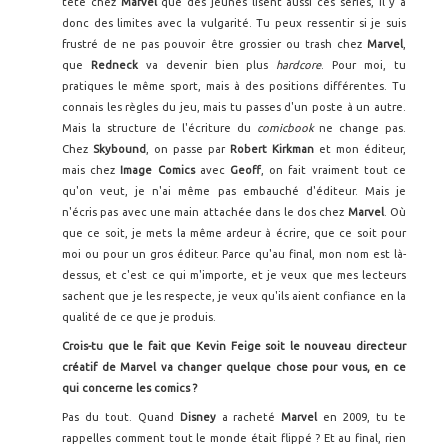
tête chez
Marvel
que des jeunes lisent aussi ces séries, il y a
donc des limites avec la vulgarité. Tu peux ressentir si je suis
frustré de ne pas pouvoir être grossier ou trash chez
Marvel
,
que
Redneck
va devenir bien plus
hardcore
. Pour moi, tu
pratiques le même sport, mais à des positions différentes. Tu
connais les règles du jeu, mais tu passes d'un poste à un autre.
Mais la structure de l'écriture du
comicbook
ne change pas.
Chez
Skybound
, on passe par
Robert Kirkman
et mon éditeur,
mais chez
Image Comics
avec
Geoff
, on fait vraiment tout ce
qu'on veut, je n'ai même pas embauché d'éditeur. Mais je
n'écris pas avec une main attachée dans le dos chez
Marvel
. Où
que ce soit, je mets la même ardeur à écrire, que ce soit pour
moi ou pour un gros éditeur. Parce qu'au final, mon nom est là-
dessus, et c'est ce qui m'importe, et je veux que mes lecteurs
sachent que je les respecte, je veux qu'ils aient confiance en la
qualité de ce que je produis.
Crois-tu que le fait que Kevin Feige soit le nouveau directeur
créatif de Marvel va changer quelque chose pour vous, en ce
qui concerne les comics ?
Pas du tout. Quand
Disney
a racheté
Marvel
en 2009, tu te
rappelles comment tout le monde était flippé ? Et au final, rien