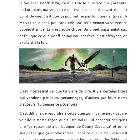
je fais avec
Geoff Shaw
, c'est le truc le plus taré que j'ai tenté
de faire dans ma vie, et ce qui est le plus intéressant de mon
point de vue, c'est que ça pourrait ne pas fonctionner (rires). A
Marvel
, tout est à peu près
safe
, une série
Venom
va se vendre
quoiqu'il arrive. Là c'est autre chose. Un projet aussi ambitieux
et fou que ce que
Geoff
et moi voulons faire, c'est effrayant, et
excitant à la fois.
C'est intéressant ce que tu viens de dire. Il y a certains titres
qui vendent par leurs personnages, d'autres par leurs noms
d'auteurs. Tu penses te situer où ?
C'est difficile de répondre à cette question ! Je ne peux pas me
voir de la même façon que tu me vois ! J'ai entendu des gens
dire "ça ressemble à un bouquin de Donny Cates, ça" et je ne
sais pas ce que ça signifie (rires). J'écris ce que j'aime. Bien sûr il
y a des
runs
qui sont reconnus pour leurs auteurs : les
X-Men
de