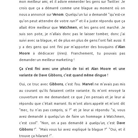
mon meilleur ami, et il adore emmerder les gens sur Twitter. Je
crois que ça a démarré comme une blague au moment où on
nous a annoncé sur
Venom
. Quelqu'un lui a demandé "qu'est-ce
qu'on peut attendre de votre
run
?" et il a juste répondu que ça
allait être meilleur que
Watchmen
, et les gens ont marché. Je
suis son pote, je n'allais donc pas le laisser tomber, donc j'ai
suivi avec sa blague, et de plus en plus de gens l'ont fait aussi. Il
y a des gens qui ont fini par m'apporter des bouquins d'
Alan
Moore
à dédicacer (rires). Franchement, tu pouvais pas
demander un meilleur marketing !
Ça s'est fini avec une photo de toi et Alan Moore et une
variante de Dave Gibbons, c'est quand même dingue !
Oui, ce truc avec
Gibbons
, c'est fou.
Marvel
ne m'avais pas mis
au courant qu'ils faisaient cette variante. Ils m'ont envoyé la
couverture en me demandant ce que j'en pensais et je leur ai
répondu que c'était marrant. Ils m'ont alors appelé et m'ont dit
"mec, tu n'as pas compris, si ?" et je leur ai répondu "si, vous
avez demandé à quelqu'un de faire un hommage à Watchmen,
c'est cool". "Non, on a pas demandé à
quelqu'un
, c'est
Dave
Gibbons
!". "Mais vous lui avez expliqué la blague ?" "Oui, et il
trouve ça hilarant !".