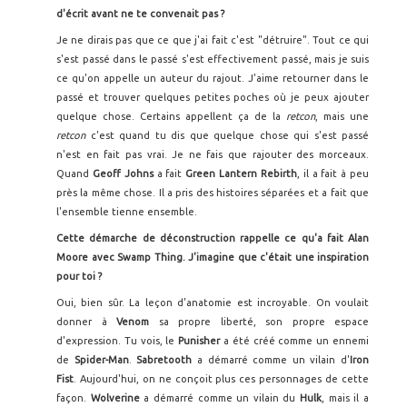
d'écrit avant ne te convenait pas ?
Je ne dirais pas que ce que j'ai fait c'est "détruire". Tout ce qui
s'est passé dans le passé s'est effectivement passé, mais je suis
ce qu'on appelle un auteur du rajout. J'aime retourner dans le
passé et trouver quelques petites poches où je peux ajouter
quelque chose. Certains appellent ça de la
retcon
, mais une
retcon
c'est quand tu dis que quelque chose qui s'est passé
n'est en fait pas vrai. Je ne fais que rajouter des morceaux.
Quand
Geoff Johns
a fait
Green Lantern Rebirth
, il a fait à peu
près la même chose. Il a pris des histoires séparées et a fait que
l'ensemble tienne ensemble.
Cette démarche de déconstruction rappelle ce qu'a fait Alan
Moore avec Swamp Thing. J'imagine que c'était une inspiration
pour toi ?
Oui, bien sûr. La leçon d'anatomie est incroyable. On voulait
donner à
Venom
sa propre liberté, son propre espace
d'expression. Tu vois, le
Punisher
a été créé comme un ennemi
de
Spider-Man
.
Sabretooth
a démarré comme un vilain d'
Iron
Fist
. Aujourd'hui, on ne conçoit plus ces personnages de cette
façon.
Wolverine
a démarré comme un vilain du
Hulk
, mais il a