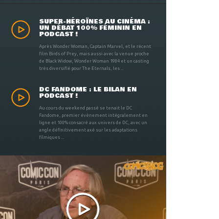
SUPER-HÉROÏNES AU CINÉMA :
UN DÉBAT 100% FÉMININ EN
PODCAST !
Après Wonder Woman, Captain Marvel, et le récent
film Birds of Prey, mais aussi avec la venue proche
de Black Widow, Wonder Woman 1984 et un casting
très diversifié pour The Eternals, les ...
DC FANDOME : LE BILAN EN
PODCAST !
Au cours du weekend passé se tenait le DC
Fandome, premier évènement intégralement en
ligne et 100% consacré aux univers de DC, avec un
angle définitivement axé sur les adaptations
filmiques ...