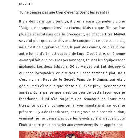
prochain.
Tu ne penses pas que trop d'events tuent les events ?
Il y a des gens qui disent ça, il y en a aussi qui parlent d'une
"fatigue des super-héros" au cinéma. Mais chaque film ramène
plus de spectateurs que le précédent, et chaque titre
Marvel
se vend plus que celui d'avant. Je comprends ce que tu me dis,
mais c'est cela qu'on veut de la part des comics, ce qu'aucune
autre forme d'art n'est capable de faire. C'est à dire, un énorme
event
qui fait que tous les personnages, toutes les équipes sont
impliqués. Les deux éditeurs,
DC
et
Marvel
, ont fait des
events
qui sont incroyables, et d'autres qui sont tombés à plat, mais
c'est normal. Regarde le
Secret Wars
de
Hickman
, qui était
génial. Mais c'est quelque chose qu'il avait prévu pendant des
années. Et je pense que c'est un peu de cette façon que je
fonctionne. Si tu n'as toujours rien remarqué en lisant mes
titres, tu devrais commencer à voir maintenant ce que je
prépare... Il y a des tendances, et un gros plan d'ensemble. Non,
vraiment, je ne pense pas que les
events
soient mauvais pour
l'industrie, tu peux en parler aux
comicshops
, ils les apprécient.