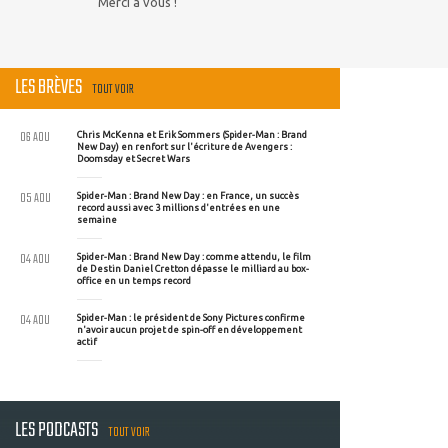
Merci a vous !
LES BRÈVES
TOUT VOIR
06 AOU
Chris McKenna et Erik Sommers (Spider-Man : Brand
New Day) en renfort sur l'écriture de Avengers :
Doomsday et Secret Wars
05 AOU
Spider-Man : Brand New Day : en France, un succès
record aussi avec 3 millions d'entrées en une
semaine
04 AOU
Spider-Man : Brand New Day : comme attendu, le film
de Destin Daniel Cretton dépasse le milliard au box-
office en un temps record
04 AOU
Spider-Man : le président de Sony Pictures confirme
n'avoir aucun projet de spin-off en développement
actif
LES PODCASTS
TOUT VOIR