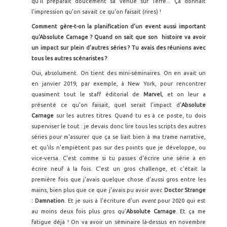
qu'il préparait doucement sa venue sur Terre... Ça donnait
l'impression qu'on savait ce qu'on faisait (rires) !
Comment gère-t-on la planification d'un event aussi important
qu'Absolute Carnage ? Quand on sait que son histoire va avoir
un impact sur plein d'autres séries ? Tu avais des réunions avec
tous les autres scénaristes ?
Oui, absolument. On tient des mini-séminaires. On en avait un
en janvier 2019, par exemple, à New York, pour rencontrer
quasiment tout le staff éditorial de
Marvel
, et on leur a
présenté ce qu'on faisait, quel serait l'impact d'
Absolute
Carnage
sur les autres titres. Quand tu es à ce poste, tu dois
superviser le tout : je devais donc lire tous les scripts des autres
séries pour m'assurer que ça se liait bien à ma trame narrative,
et qu'ils n'empiètent pas sur des points que je développe, ou
vice-versa. C'est comme si tu passes d'écrire une série à en
écrire neuf à la fois. C'est un gros challenge, et c'était la
première fois que j'avais quelque chose d'aussi gros entre les
mains, bien plus que ce que j'avais pu avoir avec
Doctor Strange
: Damnation
. Et je suis à l'écriture d'un
event
pour 2020 qui est
au moins deux fois plus gros qu'
Absolute Carnage
. Et ça me
fatigue déjà ! On va avoir un séminaire là-dessus en novembre