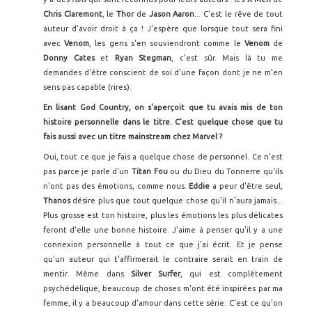
Chris Claremont
, le
Thor
de
Jason Aaron
... C'est le rêve de tout
auteur d'avoir droit à ça ! J'espère que lorsque tout sera fini
avec
Venom
, les gens s'en souviendront comme le
Venom
de
Donny Cates
et
Ryan Stegman
, c'est sûr. Mais là tu me
demandes d'être conscient de soi d'une façon dont je ne m'en
sens pas capable (rires).
En lisant God Country, on s'aperçoit que tu avais mis de ton
histoire personnelle dans le titre. C'est quelque chose que tu
fais aussi avec un titre mainstream chez Marvel ?
Oui, tout ce que je fais a quelque chose de personnel. Ce n'est
pas parce je parle d'un
Titan Fou
ou du Dieu du Tonnerre qu'ils
n'ont pas des émotions, comme nous.
Eddie
a peur d'être seul,
Thanos
désire plus que tout quelque chose qu'il n'aura jamais...
Plus grosse est ton histoire, plus les émotions les plus délicates
feront d'elle une bonne histoire. J'aime à penser qu'il y a une
connexion personnelle à tout ce que j'ai écrit. Et je pense
qu'un auteur qui t'affirmerait le contraire serait en train de
mentir. Même dans
Silver Surfer
, qui est complètement
psychédélique, beaucoup de choses m'ont été inspirées par ma
femme, il y a beaucoup d'amour dans cette série. C'est ce qu'on