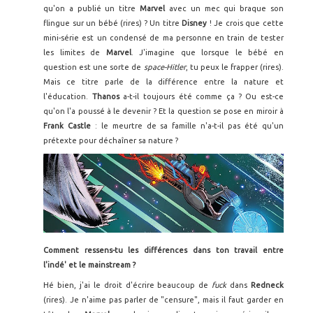
qu'on a publié un titre
Marvel
avec un mec qui braque son
flingue sur un bébé (rires) ? Un titre
Disney
! Je crois que cette
mini-série est un condensé de ma personne en train de tester
les limites de
Marvel
. J'imagine que lorsque le bébé en
question est une sorte de
space-Hitler
, tu peux le frapper (rires).
Mais ce titre parle de la différence entre la nature et
l'éducation.
Thanos
a-t-il toujours été comme ça ? Ou est-ce
qu'on l'a poussé à le devenir ? Et la question se pose en miroir à
Frank Castle
: le meurtre de sa famille n'a-t-il pas été qu'un
prétexte pour déchaîner sa nature ?
Comment ressens-tu les différences dans ton travail entre
l'indé' et le mainstream ?
Hé bien, j'ai le droit d'écrire beaucoup de
fuck
dans
Redneck
(rires). Je n'aime pas parler de "censure", mais il faut garder en