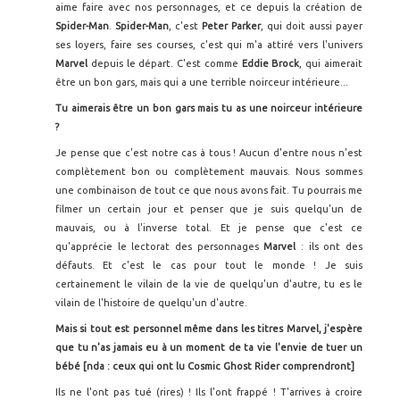
aime faire avec nos personnages, et ce depuis la création de
Spider-Man
.
Spider-Man
, c'est
Peter Parker
, qui doit aussi payer
ses loyers, faire ses courses, c'est qui m'a attiré vers l'univers
Marvel
depuis le départ. C'est comme
Eddie Brock
, qui aimerait
être un bon gars, mais qui a une terrible noirceur intérieure...
Tu aimerais être un bon gars mais tu as une noirceur intérieure
?
Je pense que c'est notre cas à tous ! Aucun d'entre nous n'est
complètement bon ou complètement mauvais. Nous sommes
une combinaison de tout ce que nous avons fait. Tu pourrais me
filmer un certain jour et penser que je suis quelqu'un de
mauvais, ou à l'inverse total. Et je pense que c'est ce
qu'apprécie le lectorat des personnages
Marvel
: ils ont des
défauts. Et c'est le cas pour tout le monde ! Je suis
certainement le vilain de la vie de quelqu'un d'autre, tu es le
vilain de l'histoire de quelqu'un d'autre.
Mais si tout est personnel même dans les titres Marvel, j'espère
que tu n'as jamais eu à un moment de ta vie l'envie de tuer un
bébé [nda : ceux qui ont lu Cosmic Ghost Rider comprendront]
Ils ne l'ont pas tué (rires) ! Ils l'ont frappé ! T'arrives à croire