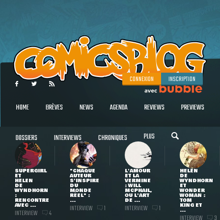
CONNEXION
INSCRIPTION
HOME
BRÈVES
NEWS
AGENDA
REVIEWS
PREVIEWS
PLUS
DOSSIERS
INTERVIEWS
CHRONIQUES
SUPERGIRL
"CHAQUE
L'AMOUR
HELEN
ET
AUTEUR
ET LA
DE
HELEN
S'INSPIRE
VERMINE
WYNDHORN
DE
DU
: WILL
ET
WYNDHORN
MONDE
MCPHAIL,
WONDER
:
RÉEL" :
OU L'ART
WOMAN :
RENCONTRE
...
DE ...
TOM
AVEC ...
KING ET
INTERVIEW
INTERVIEW
1
1
...
INTERVIEW
4
INTERVIEW
3