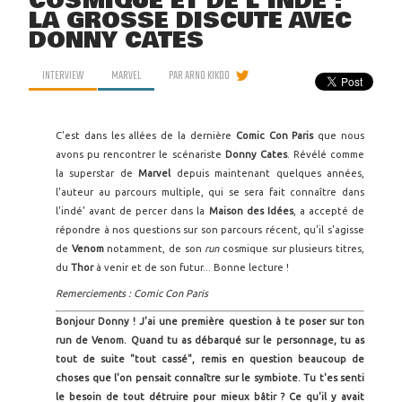
COSMIQUE ET DE L'INDÉ :
LA GROSSE DISCUTE AVEC
DONNY CATES
INTERVIEW
MARVEL
PAR
ARNO KIKOO
C'est dans les allées de la dernière
Comic Con Paris
que nous
avons pu rencontrer le scénariste
Donny Cates
. Révélé comme
la superstar de
Marvel
depuis maintenant quelques années,
l'auteur au parcours multiple, qui se sera fait connaître dans
l'indé' avant de percer dans la
Maison des Idées
, a accepté de
répondre à nos questions sur son parcours récent, qu'il s'agisse
de
Venom
notamment, de son
run
cosmique sur plusieurs titres,
du
Thor
à venir et de son futur... Bonne lecture !
Remerciements : Comic Con Paris
Bonjour Donny ! J'ai une première question à te poser sur ton
run de Venom. Quand tu as débarqué sur le personnage, tu as
tout de suite "tout cassé", remis en question beaucoup de
choses que l'on pensait connaître sur le symbiote. Tu t'es senti
le besoin de tout détruire pour mieux bâtir ? Ce qu'il y avait