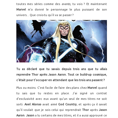
toutes mes séries comme des
events
, tu vois ? Et maintenant
Marvel
m'a donné le personnage le plus puissant de son
univers... Que crois-tu qu'il va se passer ?
Tu as déclaré que tu savais depuis trois ans que tu allais
reprendre Thor après Jason Aaron. Tout ce build-up cosmique,
c'était pour t'occuper en attendant que les trois ans passent ?
Plus ou moins. C'est facile de faire des plans chez
Marvel
quand
tu sais que tu restes en place. J'ai signé un contrat
d'exclusivité avec eux avant qu'un seul de mes titres ne soit
sorti.
Axel Alonso
avait aimé
God Country
, et après ça il savait
qu'il voulait que je sois celui qui reprendrait
Thor
après
Jason
Aaron
.
Jason
a lu certains de mes titres, et il a aussi approuvé ce