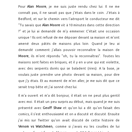
Pour
Alan Moore
, je me suis juste rendu chez lui. Il ne me
connaît pas, il ne savait pas que j'étais dans le coin. J'étais à
Bedford, et sur le chemin vers l'aéroport le conducteur me dit
"Tu savais que
Alan Moore
vit à 10 minutes dans cette direction
?" et je lui ai demandé de m'y emmener. C'était une occasion
unique ! Ils ont refusé de me déposer devant sa maison et m'ont
amené deux pâtés de maisons plus loin. Quand je leu ai
demandé comment j'allais pouvoir reconnaître la maison de
Moore
, ils m'ont répondu "oh, tu la reconnaîtras". Toutes les
maisons sont faites en briques, et il y en a une qui est violette,
avec des serpents dorés qui se baladent (rires). A la base, je
voulais juste prendre une photo devant sa maison, pour dire
que j'y étais. Et au moment de m'en aller, je me suis dit que ce
serait trop bête et j'ai sonné chez lui.
Il m'a ouvert et m'a dit bonjour, il était on ne peut plus gentil
avec moi. Il était un peu surpris au début, mais quand je me suis
présenté avec
Geoff Shaw
et qu'on lui a dit qu'on faisait des
comics, il s'est enthousiasmé et on a discuté et discuté. Ensuite
j'ai mis sur Twitter qu'on avait discuté de cette histoire de
Venom vs Watchmen
, comme si j'avais eu les couilles de lui