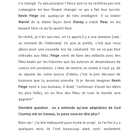
n'a changé. Tu sais pourquoi ? Parce que tu ne rachètes pas une
compagnie en leur faisant changer ce qui a fait leur succès.
Kevin Feige
est quelqu'un de très intelligent. Il va traiter
Marvel
de la même façon dont
Disney
a traité
Pixar
, en les
laissant faire ce qu'ils savent faire.
En vérité, je n'en sais rien, on l'a appris il y a une semaine [
nda :
au moment de l'interview
]. Ce que je prédis, c'est que nous
allons avoir une nouvelle ère de créativité. On ne va pas être
inféodés aux films.
Feige
vient de faire des milliards avec des
films basés sur les histoires que les auteurs et dessinateurs de
comics ont produites. L'idée de mettre un terme à tout ça, de
se séparer de cette source d'idées, c'est la pire décision de
business que tu pourrais prendre. Si je devais imaginer
Kevin
Feige
venir à nos bureaux, il dirait "continuez d'avoir les idées
les plus folles, on en fera des films, et tout le monde sera
gagnant".
Dernière question : on a entendu qu'une adaptation de God
Country est en travaux, tu peux nous en dire plus ?
Bien sûr ! J'ai été embauché pour écrire le script. Je l'ai fini il y a
quelques mois. Ils l'ont beaucoup aimé, avec seulement