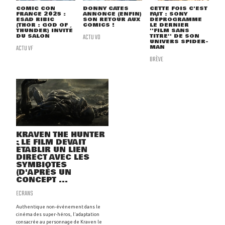
COMIC CON
DONNY CATES
CETTE FOIS C'EST
FRANCE 2025 :
ANNONCE (ENFIN)
FAIT : SONY
ESAD RIBIC
SON RETOUR AUX
DÉPROGRAMME
(THOR : GOD OF
COMICS !
LE DERNIER
THUNDER) INVITÉ
''FILM SANS
DU SALON
ACTU VO
TITRE'' DE SON
UNIVERS SPIDER-
ACTU VF
MAN
BRÈVE
KRAVEN THE HUNTER
: LE FILM DEVAIT
ÉTABLIR UN LIEN
DIRECT AVEC LES
SYMBIOTES
(D'APRÈS UN
CONCEPT ...
ECRANS
Authentique non-événement dans le
cinéma des super-héros, l'adaptation
consacrée au personnage de Kraven le