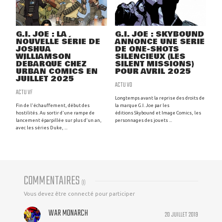
G.I. JOE : LA
G.I. JOE : SKYBOUND
NOUVELLE SÉRIE DE
ANNONCE UNE SÉRIE
JOSHUA
DE ONE-SHOTS
WILLIAMSON
SILENCIEUX (LES
DÉBARQUE CHEZ
SILENT MISSIONS)
URBAN COMICS EN
POUR AVRIL 2025
JUILLET 2025
ACTU VO
ACTU VF
Longtemps avant la reprise des droits de
Fin de l'échauffement, début des
la marque G.I. Joe par les
hostilités. Au sortir d'une rampe de
éditions Skybound et Image Comics, les
lancement éparpillée sur plus d'un an,
personnages des jouets ...
avec les séries Duke, ...
COMMENTAIRES
(
1
)
Vous devez être connecté pour participer
WAR MONARCH
20 JUILLET 2019