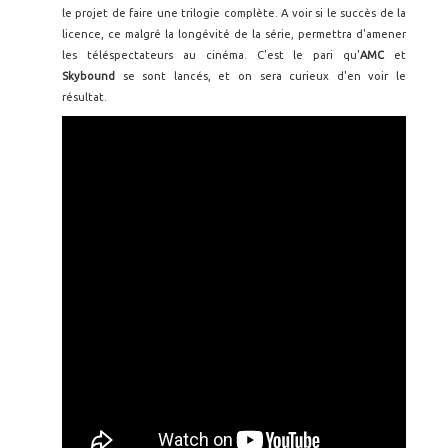
le projet de faire une trilogie complète. A voir si le succès de la
licence, ce malgré la longévité de la série, permettra d'amener
les téléspectateurs au cinéma. C'est le pari qu'
AMC
et
Skybound
se sont lancés, et on sera curieux d'en voir le
résultat.