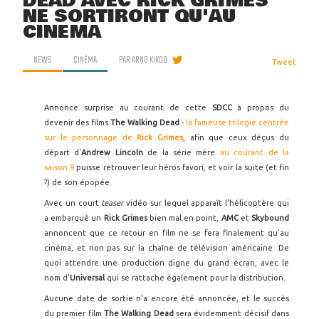
DEAD AVEC RICK GRIMES
NE SORTIRONT QU'AU
CINÉMA
NEWS
CINÉMA
PAR
ARNO KIKOO
Tweet
Annonce surprise au courant de cette
SDCC
à propos du
devenir des films
The Walking Dead
-
la fameuse trilogie centrée
sur le personnage de
Rick Grimes
, afin que ceux déçus du
départ d'
Andrew Lincoln
de la série mère
au courant de la
saison 9
puisse retrouver leur héros favori, et voir la suite (et fin
?) de son épopée.
Avec un court
teaser
vidéo sur lequel apparaît l'hélicoptère qui
a embarqué un
Rick Grimes
bien mal en point,
AMC
et
Skybound
annoncent que ce retour en film ne se fera finalement qu'au
cinéma, et non pas sur la chaîne de télévision américaine. De
quoi attendre une production digne du grand écran, avec le
nom d'
Universal
qui se rattache également pour la distribution.
Aucune date de sortie n'a encore été annoncée, et le succès
du premier film
The Walking Dead
sera évidemment décisif dans