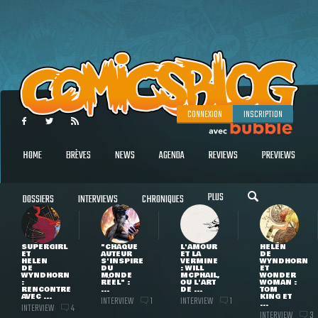
CONNEXION
INSCRIPTION
HOME
BRÈVES
NEWS
AGENDA
REVIEWS
PREVIEWS
PLUS
DOSSIERS
INTERVIEWS
CHRONIQUES
SUPERGIRL
"CHAQUE
L'AMOUR
HELEN
ET
AUTEUR
ET LA
DE
HELEN
S'INSPIRE
VERMINE
WYNDHORN
DE
DU
: WILL
ET
WYNDHORN
MONDE
MCPHAIL,
WONDER
:
RÉEL" :
OU L'ART
WOMAN :
RENCONTRE
...
DE ...
TOM
AVEC ...
KING ET
INTERVIEW
INTERVIEW
1
1
...
INTERVIEW
4
INTERVIEW
3