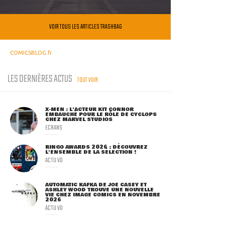
VOIR TOUS LES ARTICLES TRASHBAG
COMICSBLOG.fr
LES DERNIÈRES ACTUS
TOUT VOIR
X-MEN : L'ACTEUR KIT CONNOR
EMBAUCHÉ POUR LE RÔLE DE CYCLOPS
CHEZ MARVEL STUDIOS
ECRANS
RINGO AWARDS 2026 : DÉCOUVREZ
L'ENSEMBLE DE LA SÉLECTION !
ACTU VO
AUTOMATIC KAFKA DE JOE CASEY ET
ASHLEY WOOD TROUVE UNE NOUVELLE
VIE CHEZ IMAGE COMICS EN NOVEMBRE
2026
ACTU VO