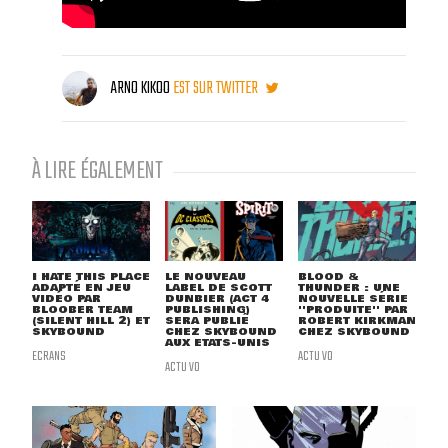
ARNO KIKOO
EST SUR TWITTER
À LIRE ÉGALEMENT
I HATE THIS PLACE
LE NOUVEAU
BLOOD &
ADAPTÉ EN JEU
LABEL DE SCOTT
THUNDER : UNE
VIDÉO PAR
DUNBIER (ACT 4
NOUVELLE SÉRIE
BLOOBER TEAM
PUBLISHING)
''PRODUITE'' PAR
(SILENT HILL 2) ET
SERA PUBLIÉ
ROBERT KIRKMAN
SKYBOUND
CHEZ SKYBOUND
CHEZ SKYBOUND
AUX ETATS-UNIS
ECRANS
ACTU VO
ACTU VO