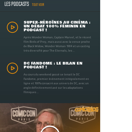
LES PODCASTS
TOUT VOIR
SUPER-HÉROÏNES AU CINÉMA :
UN DÉBAT 100% FÉMININ EN
PODCAST !
Après Wonder Woman, Captain Marvel, et le récent
film Birds of Prey, mais aussi avec la venue proche
de Black Widow, Wonder Woman 1984 et un casting
très diversifié pour The Eternals, les ...
DC FANDOME : LE BILAN EN
PODCAST !
Au cours du weekend passé se tenait le DC
Fandome, premier évènement intégralement en
ligne et 100% consacré aux univers de DC, avec un
angle définitivement axé sur les adaptations
filmiques ...