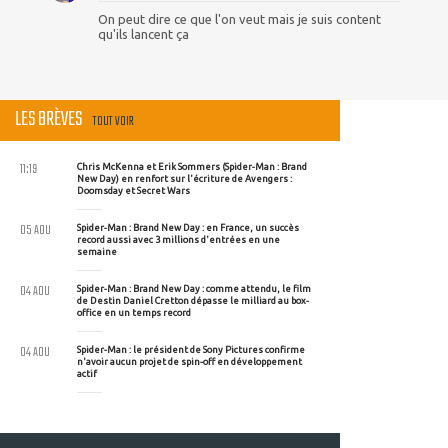
On peut dire ce que l'on veut mais je suis content
qu'ils lancent ça
LES BRÈVES
TOUT VOIR
11:19
Chris McKenna et Erik Sommers (Spider-Man : Brand
New Day) en renfort sur l'écriture de Avengers :
Doomsday et Secret Wars
05 AOU
Spider-Man : Brand New Day : en France, un succès
record aussi avec 3 millions d'entrées en une
semaine
04 AOU
Spider-Man : Brand New Day : comme attendu, le film
de Destin Daniel Cretton dépasse le milliard au box-
office en un temps record
04 AOU
Spider-Man : le président de Sony Pictures confirme
n'avoir aucun projet de spin-off en développement
actif