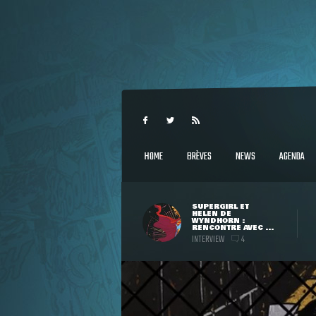
HOME
BRÈVES
NEWS
AGENDA
SUPERGIRL ET
HELEN DE
WYNDHORN :
RENCONTRE AVEC ...
INTERVIEW
4