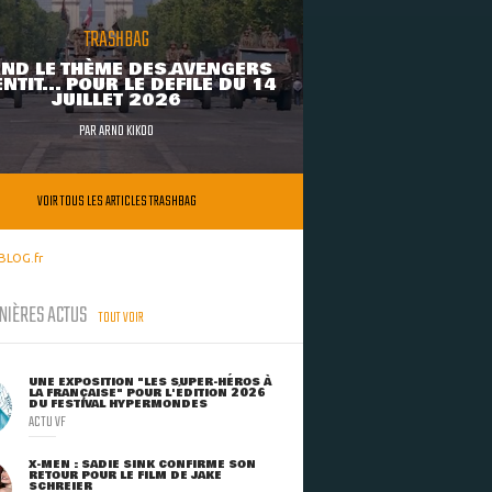
TRASHBAG
ND LE THÈME DES AVENGERS
NTIT... POUR LE DÉFILÉ DU 14
JUILLET 2026
PAR
ARNO KIKOO
VOIR TOUS LES ARTICLES TRASHBAG
BLOG.fr
NIÈRES ACTUS
TOUT VOIR
UNE EXPOSITION "LES SUPER-HÉROS À
LA FRANÇAISE" POUR L'ÉDITION 2026
DU FESTIVAL HYPERMONDES
ACTU VF
X-MEN : SADIE SINK CONFIRME SON
RETOUR POUR LE FILM DE JAKE
SCHREIER