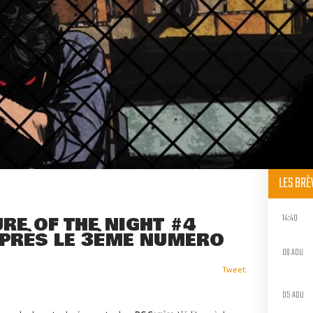
LES BR
14:40
RE OF THE NIGHT #4
APRÈS LE 3ÈME NUMÉRO
06 AOU
Tweet
05 AOU