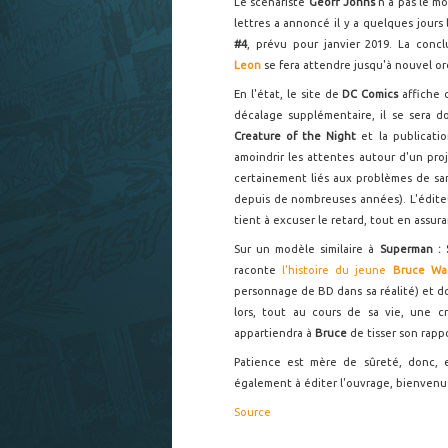
Le scénariste
Geoff Johns
n'a pas le m
lettres a annoncé il y a quelques jour
#4
, prévu pour janvier 2019. La conc
Leon
se fera attendre jusqu'à nouvel or
En l'état, le site de
DC Comics
affiche 
décalage supplémentaire, il se sera
Creature of the Night
et la publicati
amoindrir les attentes autour d'un proj
certainement liés aux problèmes de s
depuis de nombreuses années). L'édit
tient à excuser le retard, tout en assur
Sur un modèle similaire à
Superman : 
raconte
l'histoire du jeune
Bruce Wa
personnage de BD dans sa réalité) et don
lors, tout au cours de sa vie, une cré
appartiendra à
Bruce
de tisser son rapp
Patience est mère de sûreté, donc, e
également à éditer l'ouvrage, bienvenu
Source