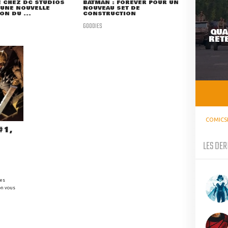
 CHEZ DC STUDIOS
BATMAN : FOREVER POUR UN
 UNE NOUVELLE
NOUVEAU SET DE
ON DU ...
CONSTRUCTION
GOODIES
QUA
RETE
COMICS
#1,
LES DER
des
on vous