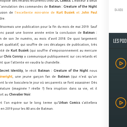
onopole des retards récurrents chez
DC Comics
. L'éditeur à deux
s l'annulation des commandes de
Batman : Creature of the Night
04 AOU
lusion de
l'excellente mini-série de
Kurt Busiek
et
John Paul
dre.
désormais une publication pour la fin du mois de mai 2019. Sauf
 donc passé une bonne année entre la conclusion de
Batman :
LES PO
on de son 3e numéro, au mois d'avril 2018. De quoi largement
et qualitatif, qui souffre de ces décalages de publication, très
anté de
Kurt Busiek
(qui souffre d'empoisonnement au mercure
eur
Chris Conroy
a communiqué publiquement sur ces retards et
ant que l'attente en vaudra la chandelle.
Secret Identity
, le récit
Batman : Creature of the Night
nous
inwright
, une jeune garçon fan de
Batman
(qui n'est qu'un
t la vie basculera le jour où ses parents se font assassiner. Dès
ature (imaginée ? réelle ?) fera irruption dans sa vie, et il
ort au
Chevalier Noir
.
t l'on espère sur le long terme qu'
Urban Comics
s'attellera
 en 2019 pour les 80 ans de Batman.