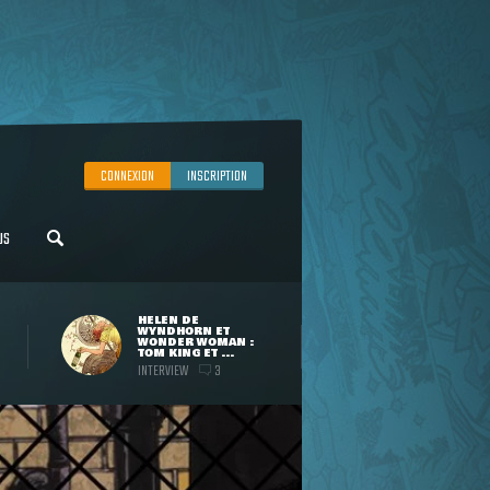
CONNEXION
INSCRIPTION
US
HELEN DE
WYNDHORN ET
WONDER WOMAN :
TOM KING ET ...
INTERVIEW
3