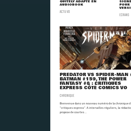
QUITELY ADAPTÉ EN
SIGNE
AUDIOBOOK
POUR
VERSI
ACTU VO
ECRANS
PREDATOR VS SPIDER-MAN 
BATMAN #159, THE POWER
FANTASY #8 : CRITIQUES
EXPRESS CÔTÉ COMICS VO
CHRONIQUE
Bienvenue dans un nouveau numéro de la chronique 
"critiques express". A intervalles réguliers, la rédacti
propose de courtes ...