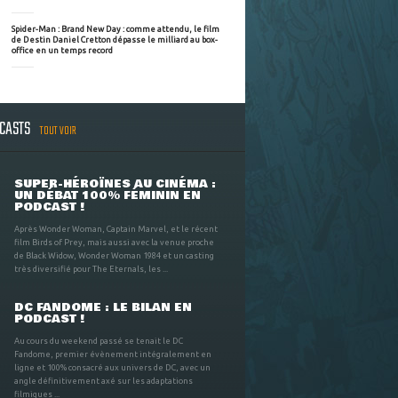
Spider-Man : Brand New Day : comme attendu, le film
de Destin Daniel Cretton dépasse le milliard au box-
office en un temps record
DCASTS
TOUT VOIR
SUPER-HÉROÏNES AU CINÉMA :
UN DÉBAT 100% FÉMININ EN
PODCAST !
Après Wonder Woman, Captain Marvel, et le récent
film Birds of Prey, mais aussi avec la venue proche
de Black Widow, Wonder Woman 1984 et un casting
très diversifié pour The Eternals, les ...
DC FANDOME : LE BILAN EN
PODCAST !
Au cours du weekend passé se tenait le DC
Fandome, premier évènement intégralement en
ligne et 100% consacré aux univers de DC, avec un
angle définitivement axé sur les adaptations
filmiques ...