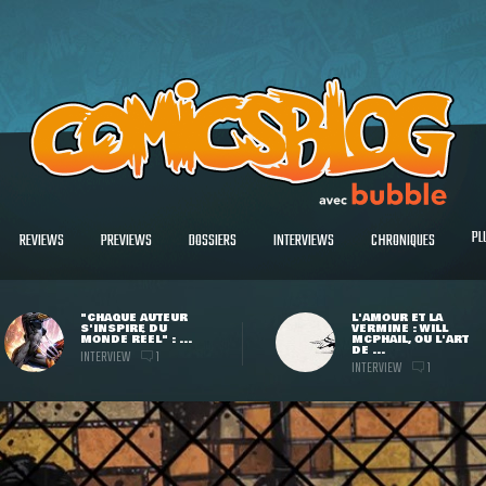
PL
REVIEWS
PREVIEWS
DOSSIERS
INTERVIEWS
CHRONIQUES
"CHAQUE AUTEUR
L'AMOUR ET LA
S'INSPIRE DU
VERMINE : WILL
MONDE RÉEL" : ...
MCPHAIL, OU L'ART
DE ...
INTERVIEW
1
INTERVIEW
1