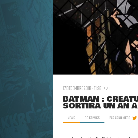
17 DECEMBRE 2018 - 11:26
1
BATMAN : CREATU
SORTIRA UN AN 
NEWS
DC COMICS
PAR
ARNO KIKOO