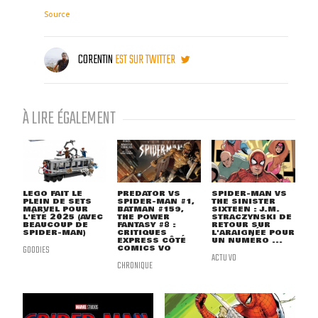
Source
CORENTIN
EST SUR TWITTER
À LIRE ÉGALEMENT
LEGO FAIT LE
PREDATOR VS
SPIDER-MAN VS
PLEIN DE SETS
SPIDER-MAN #1,
THE SINISTER
MARVEL POUR
BATMAN #159,
SIXTEEN : J.M.
L'ÉTÉ 2025 (AVEC
THE POWER
STRACZYNSKI DE
BEAUCOUP DE
FANTASY #8 :
RETOUR SUR
SPIDER-MAN)
CRITIQUES
L'ARAIGNÉE POUR
EXPRESS CÔTÉ
UN NUMÉRO ...
GOODIES
COMICS VO
ACTU VO
CHRONIQUE