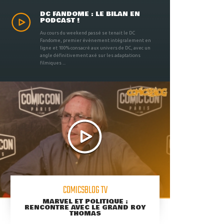
DC FANDOME : LE BILAN EN
PODCAST !
Au cours du weekend passé se tenait le DC
Fandome, premier évènement intégralement en
ligne et 100% consacré aux univers de DC, avec un
angle définitivement axé sur les adaptations
filmiques ...
COMICSBLOG TV
MARVEL ET POLITIQUE :
RENCONTRE AVEC LE GRAND ROY
THOMAS