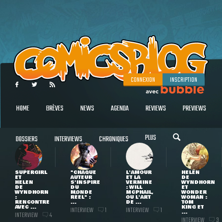
CONNEXION
INSCRIPTION
HOME
BRÈVES
NEWS
AGENDA
REVIEWS
PREVIEWS
PLUS
DOSSIERS
INTERVIEWS
CHRONIQUES
SUPERGIRL
"CHAQUE
L'AMOUR
HELEN
ET
AUTEUR
ET LA
DE
HELEN
S'INSPIRE
VERMINE
WYNDHORN
DE
DU
: WILL
ET
WYNDHORN
MONDE
MCPHAIL,
WONDER
:
RÉEL" :
OU L'ART
WOMAN :
RENCONTRE
...
DE ...
TOM
AVEC ...
KING ET
INTERVIEW
INTERVIEW
1
1
...
INTERVIEW
4
INTERVIEW
3