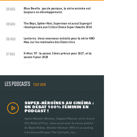
09 AOU
Blue Beetle : pas de panique, la série animée est
toujours en développement.
09 AOU
The Boys, Spider-Noir, Superman et aussi Supergirl
récompensés aux Critics Choice Super Awards 2026
08 AOU
Lanterns : deux nouveaux extraits pour la série HBO
Max sur les matinales des Etats-Unis
07 AOU
X-Men '97 : la saison 3 bien prévue pour 2027, et la
saison 4 pour 2028
LES PODCASTS
TOUT VOIR
SUPER-HÉROÏNES AU CINÉMA :
UN DÉBAT 100% FÉMININ EN
PODCAST !
Après Wonder Woman, Captain Marvel, et le récent
film Birds of Prey, mais aussi avec la venue proche
de Black Widow, Wonder Woman 1984 et un casting
très diversifié pour The Eternals, les ...