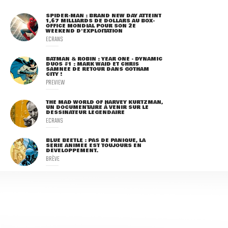
SPIDER-MAN : BRAND NEW DAY ATTEINT
1,67 MILLIARDS DE DOLLARS AU BOX-
OFFICE MONDIAL POUR SON 2E
WEEKEND D'EXPLOITATION
ECRANS
BATMAN & ROBIN : YEAR ONE - DYNAMIC
DUOS #1 : MARK WAID ET CHRIS
SAMNEE DE RETOUR DANS GOTHAM
CITY !
PREVIEW
THE MAD WORLD OF HARVEY KURTZMAN,
UN DOCUMENTAIRE À VENIR SUR LE
DESSINATEUR LÉGENDAIRE
ECRANS
BLUE BEETLE : PAS DE PANIQUE, LA
SÉRIE ANIMÉE EST TOUJOURS EN
DÉVELOPPEMENT.
BRÈVE