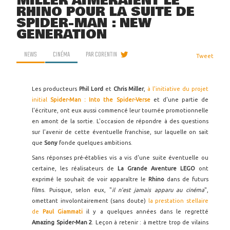
MILLER AIMERAIENT LE
RHINO POUR LA SUITE DE
SPIDER-MAN : NEW
GENERATION
NEWS
CINÉMA
PAR
CORENTIN
Tweet
Les producteurs
Phil Lord
et
Chris Miller
,
à l'initiative du projet
initial
Spider-Man : Into the Spider-Verse
et d'une partie de
l'écriture, ont eux aussi commencé leur tournée promotionnelle
en amont de la sortie. L'occasion de répondre à des questions
sur l'avenir de cette éventuelle franchise, sur laquelle on sait
que
Sony
fonde quelques ambitions.
Sans réponses pré-établies vis a vis d'une suite éventuelle ou
certaine, les réalisateurs de
La Grande Aventure LEGO
ont
exprimé le souhait de voir apparaître le
Rhino
dans de futurs
films. Puisque, selon eux, "
il n'est jamais apparu au cinéma
",
omettant involontairement (sans doute)
la prestation stellaire
de
Paul Giammati
il y a quelques années dans le regretté
Amazing Spider-Man 2
. Leçon à retenir : à mettre trop de vilains