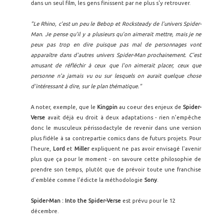
dans un seul film, les gens finissent par ne plus s'y retrouver.
"Le Rhino, c'est un peu le Bebop et Rocksteady de l'univers Spider-
Man. Je pense qu'il y a plusieurs qu'on aimerait mettre, mais je ne
peux pas trop en dire puisque pas mal de personnages vont
apparaître dans d'autres univers Spider-Man prochainement. C'est
amusant de réfléchir à ceux que l'on aimerait placer, ceux que
personne n'a jamais vu ou sur lesquels on aurait quelque chose
d'intéressant à dire, sur le plan thématique."
A noter, exemple, que le
Kingpin
au coeur des enjeux de
Spider-
Verse
avait déjà eu droit à deux adaptations - rien n'empêche
donc le musculeux périssodactyle de revenir dans une version
plus fidèle à sa contrepartie comics dans de futurs projets. Pour
l'heure,
Lord
et
Miller
expliquent ne pas avoir envisagé l'avenir
plus que ça pour le moment - on savoure cette philosophie de
prendre son temps, plutôt que de prévoir toute une franchise
d'emblée comme l'édicte la méthodologie
Sony
.
Spider-Man : Into the Spider-Verse
est prévu pour le 12
décembre.