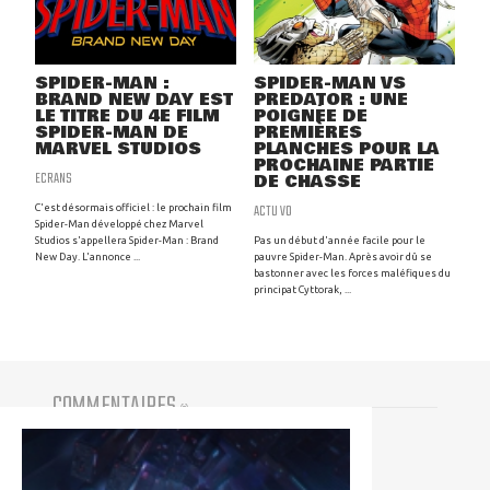
SPIDER-MAN :
SPIDER-MAN VS
BRAND NEW DAY EST
PREDATOR : UNE
LE TITRE DU 4E FILM
POIGNÉE DE
SPIDER-MAN DE
PREMIÈRES
MARVEL STUDIOS
PLANCHES POUR LA
PROCHAINE PARTIE
ECRANS
DE CHASSE
ACTU VO
C'est désormais officiel : le prochain film
Spider-Man développé chez Marvel
Studios s'appellera Spider-Man : Brand
Pas un début d'année facile pour le
New Day. L'annonce ...
pauvre Spider-Man. Après avoir dû se
bastonner avec les forces maléfiques du
principat Cyttorak, ...
COMMENTAIRES
(
0
)
Vous devez être connecté pour participer