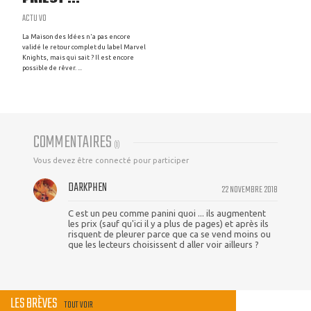
ACTU VO
La Maison des Idées n'a pas encore
validé le retour complet du label Marvel
Knights, mais qui sait ? Il est encore
possible de rêver. ...
COMMENTAIRES
(
1
)
Vous devez être connecté pour participer
DARKPHEN
22 NOVEMBRE 2018
C est un peu comme panini quoi ... ils augmentent
les prix (sauf qu'ici il y a plus de pages) et après ils
risquent de pleurer parce que ca se vend moins ou
que les lecteurs choisissent d aller voir ailleurs ?
LES BRÈVES
TOUT VOIR