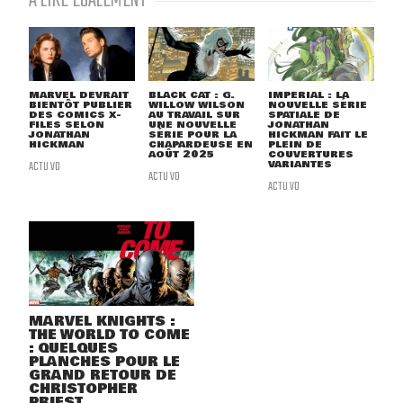
À LIRE ÉGALEMENT
MARVEL DEVRAIT
BLACK CAT : G.
IMPERIAL : LA
BIENTÔT PUBLIER
WILLOW WILSON
NOUVELLE SÉRIE
DES COMICS X-
AU TRAVAIL SUR
SPATIALE DE
FILES SELON
UNE NOUVELLE
JONATHAN
JONATHAN
SÉRIE POUR LA
HICKMAN FAIT LE
HICKMAN
CHAPARDEUSE EN
PLEIN DE
AOÛT 2025
COUVERTURES
ACTU VO
VARIANTES
ACTU VO
ACTU VO
MARVEL KNIGHTS :
THE WORLD TO COME
: QUELQUES
PLANCHES POUR LE
GRAND RETOUR DE
CHRISTOPHER
PRIEST ...