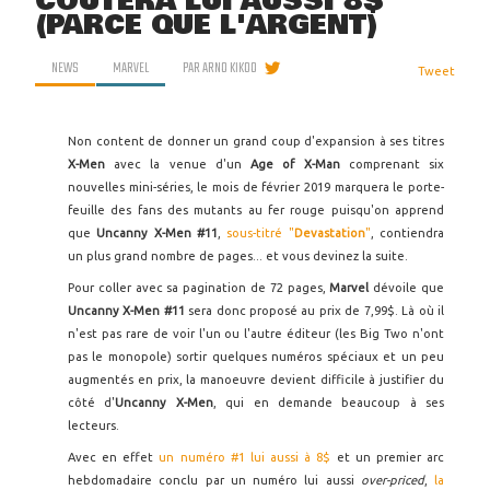
COÛTERA LUI AUSSI 8$
(PARCE QUE L'ARGENT)
NEWS
MARVEL
PAR
ARNO KIKOO
Tweet
Non content de donner un grand coup d'expansion à ses titres
X-Men
avec la venue d'un
Age of X-Man
comprenant six
nouvelles mini-séries, le mois de février 2019 marquera le porte-
feuille des fans des mutants au fer rouge puisqu'on apprend
que
Uncanny X-Men #11
,
sous-titré "
Devastation
"
, contiendra
un plus grand nombre de pages... et vous devinez la suite.
Pour coller avec sa pagination de 72 pages,
Marvel
dévoile que
Uncanny X-Men #11
sera donc proposé au prix de 7,99$. Là où il
n'est pas rare de voir l'un ou l'autre éditeur (les Big Two n'ont
pas le monopole) sortir quelques numéros spéciaux et un peu
augmentés en prix, la manoeuvre devient difficile à justifier du
côté d'
Uncanny X-Men
, qui en demande beaucoup à ses
lecteurs.
Avec en effet
un numéro #1 lui aussi à 8$
et un premier arc
hebdomadaire conclu par un numéro lui aussi
over-priced
,
la