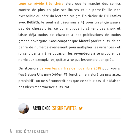
série se révèle très chère
alors que le marché des comics
montre de plus en plus ses limites et un porte-feuille non
extensible du côté du lectorat. Malgré l'initiative de
DC Comics
avec
Rebirth
, le seuil est désormais à 4$ pour un
single issue
à
peu de choses près, ce qui implique forcément des choix et
laisse déjà moins de chances à des publications de moins
grande envergure. Sans compter que
Marvel
profite aussi de ce
genre de numéros évènement pour multiplier les variantes - et
forçant par la même occasion les revendeurs à se procurer de
nombreux exemplaires, quitte à ne pas les vendre par après.
On attendra
de voir les chiffres de novembre 2018
pour voir si
l'opération
Uncanny X-Men #1
fonctionne malgré un prix assez
prohibitif - on ne s'étonnerait pas que ce soit le cas, si la Maison
des Idées recommence aussi tôt.
ARNO KIKOO
EST SUR TWITTER