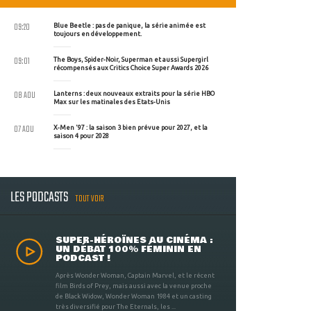
09:20
Blue Beetle : pas de panique, la série animée est
toujours en développement.
09:01
The Boys, Spider-Noir, Superman et aussi Supergirl
récompensés aux Critics Choice Super Awards 2026
08 AOU
Lanterns : deux nouveaux extraits pour la série HBO
Max sur les matinales des Etats-Unis
07 AOU
X-Men '97 : la saison 3 bien prévue pour 2027, et la
saison 4 pour 2028
LES PODCASTS
TOUT VOIR
SUPER-HÉROÏNES AU CINÉMA :
UN DÉBAT 100% FÉMININ EN
PODCAST !
Après Wonder Woman, Captain Marvel, et le récent
film Birds of Prey, mais aussi avec la venue proche
de Black Widow, Wonder Woman 1984 et un casting
très diversifié pour The Eternals, les ...