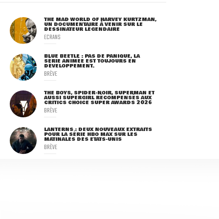
THE MAD WORLD OF HARVEY KURTZMAN,
UN DOCUMENTAIRE À VENIR SUR LE
DESSINATEUR LÉGENDAIRE
ECRANS
BLUE BEETLE : PAS DE PANIQUE, LA
SÉRIE ANIMÉE EST TOUJOURS EN
DÉVELOPPEMENT.
BRÈVE
THE BOYS, SPIDER-NOIR, SUPERMAN ET
AUSSI SUPERGIRL RÉCOMPENSÉS AUX
CRITICS CHOICE SUPER AWARDS 2026
BRÈVE
LANTERNS : DEUX NOUVEAUX EXTRAITS
POUR LA SÉRIE HBO MAX SUR LES
MATINALES DES ETATS-UNIS
BRÈVE