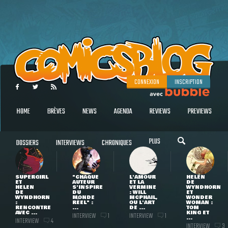
CONNEXION
INSCRIPTION
HOME
BRÈVES
NEWS
AGENDA
REVIEWS
PREVIEWS
PLUS
DOSSIERS
INTERVIEWS
CHRONIQUES
SUPERGIRL
"CHAQUE
L'AMOUR
HELEN
ET
AUTEUR
ET LA
DE
HELEN
S'INSPIRE
VERMINE
WYNDHORN
DE
DU
: WILL
ET
WYNDHORN
MONDE
MCPHAIL,
WONDER
:
RÉEL" :
OU L'ART
WOMAN :
RENCONTRE
...
DE ...
TOM
AVEC ...
KING ET
INTERVIEW
INTERVIEW
1
1
...
INTERVIEW
4
INTERVIEW
3