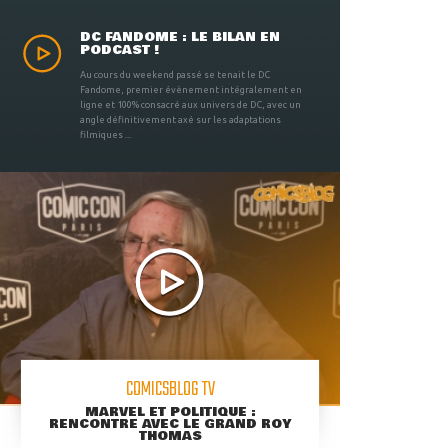
DC FANDOME : LE BILAN EN
PODCAST !
Au cours du weekend passé se tenait le DC
Fandome, premier évènement intégralement en
ligne et 100% consacré aux univers de DC, avec un
angle définitivement axé sur les adaptations
filmiques ...
COMICSBLOG TV
MARVEL ET POLITIQUE :
RENCONTRE AVEC LE GRAND ROY
THOMAS