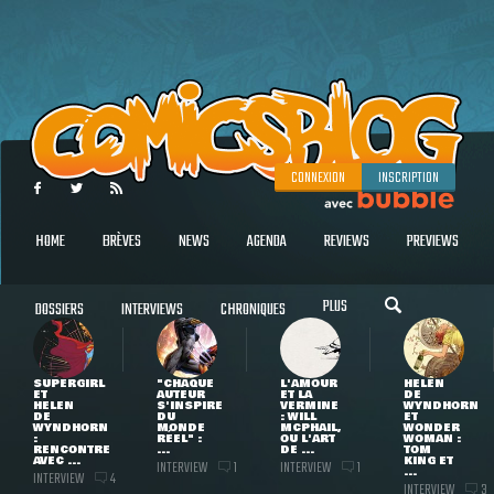
CONNEXION
INSCRIPTION
HOME
BRÈVES
NEWS
AGENDA
REVIEWS
PREVIEWS
PLUS
DOSSIERS
INTERVIEWS
CHRONIQUES
SUPERGIRL
"CHAQUE
L'AMOUR
HELEN
ET
AUTEUR
ET LA
DE
HELEN
S'INSPIRE
VERMINE
WYNDHORN
DE
DU
: WILL
ET
WYNDHORN
MONDE
MCPHAIL,
WONDER
:
RÉEL" :
OU L'ART
WOMAN :
RENCONTRE
...
DE ...
TOM
AVEC ...
KING ET
INTERVIEW
INTERVIEW
1
1
...
INTERVIEW
4
INTERVIEW
3