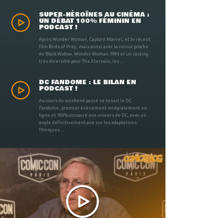
SUPER-HÉROÏNES AU CINÉMA :
UN DÉBAT 100% FÉMININ EN
PODCAST !
Après Wonder Woman, Captain Marvel, et le récent
film Birds of Prey, mais aussi avec la venue proche
de Black Widow, Wonder Woman 1984 et un casting
très diversifié pour The Eternals, les ...
DC FANDOME : LE BILAN EN
PODCAST !
Au cours du weekend passé se tenait le DC
Fandome, premier évènement intégralement en
ligne et 100% consacré aux univers de DC, avec un
angle définitivement axé sur les adaptations
filmiques ...