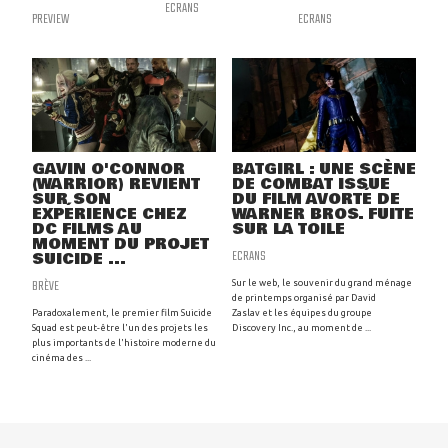
ECRANS
PREVIEW
ECRANS
GAVIN O'CONNOR
BATGIRL : UNE SCÈNE
(WARRIOR) REVIENT
DE COMBAT ISSUE
SUR SON
DU FILM AVORTÉ DE
EXPÉRIENCE CHEZ
WARNER BROS. FUITE
DC FILMS AU
SUR LA TOILE
MOMENT DU PROJET
ECRANS
SUICIDE ...
BRÈVE
Sur le web, le souvenir du grand ménage
de printemps organisé par David
Paradoxalement, le premier film Suicide
Zaslav et les équipes du groupe
Squad est peut-être l'un des projets les
Discovery Inc., au moment de ...
plus importants de l'histoire moderne du
cinéma des ...