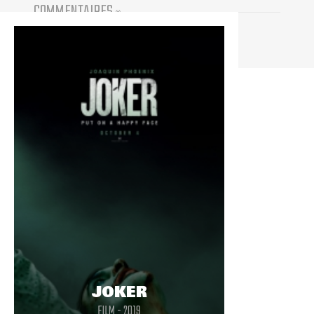
COMMENTAIRES
(
0
)
Vous devez être connecté pour participer
JOKER
FILM - 2019