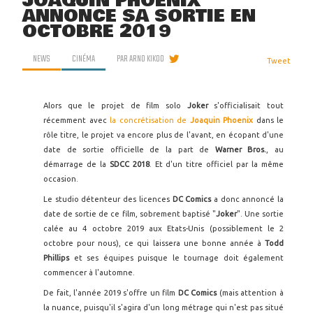
JOAQUIN PHOENIX
ANNONCE SA SORTIE EN
OCTOBRE 2019
NEWS
CINÉMA
PAR
ARNO KIKOO
Tweet
Alors que le projet de film solo
Joker
s'officialisait tout
récemment avec
la concrétisation de
Joaquin Phoenix
dans le
rôle titre, le projet va encore plus de l'avant, en écopant d'une
date de sortie officielle de la part de
Warner Bros.
, au
démarrage de la
SDCC 2018
. Et d'un titre officiel par la même
occasion.
Le studio détenteur des licences
DC Comics
a donc annoncé la
date de sortie de ce film, sobrement baptisé "
Joker
". Une sortie
calée au 4 octobre 2019 aux Etats-Unis (possiblement le 2
octobre pour nous), ce qui laissera une bonne année à
Todd
Phillips
et ses équipes puisque le tournage doit également
commencer à l'automne.
De fait, l'année 2019 s'offre un film
DC Comics
(mais attention à
la nuance, puisqu'il s'agira d'un long métrage qui n'est pas situé