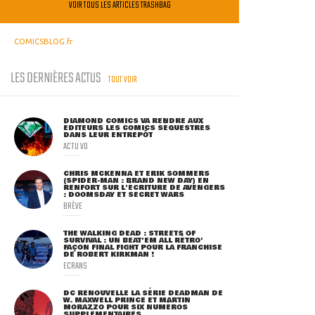
VOIR TOUS LES ARTICLES TRASHBAG
COMICSBLOG.fr
LES DERNIÈRES ACTUS
TOUT VOIR
DIAMOND COMICS VA RENDRE AUX
ÉDITEURS LES COMICS SÉQUESTRÉS
DANS LEUR ENTREPÔT
ACTU VO
CHRIS MCKENNA ET ERIK SOMMERS
(SPIDER-MAN : BRAND NEW DAY) EN
RENFORT SUR L'ÉCRITURE DE AVENGERS
: DOOMSDAY ET SECRET WARS
BRÈVE
THE WALKING DEAD : STREETS OF
SURVIVAL : UN BEAT'EM ALL RÉTRO'
FAÇON FINAL FIGHT POUR LA FRANCHISE
DE ROBERT KIRKMAN !
ECRANS
DC RENOUVELLE LA SÉRIE DEADMAN DE
W. MAXWELL PRINCE ET MARTIN
MORAZZO POUR SIX NUMÉROS
SUPPLÉMENTAIRES