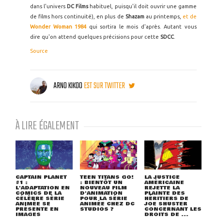
dans l'univers
DC Films
habituel, puisqu'il doit ouvrir une gamme
de films hors continuité), en plus de
Shazam
au printemps,
et de
Wonder Woman 1984
qui sortira le mois d'après. Autant vous
dire qu'on attend quelques précisions pour cette
SDCC
.
Source
ARNO KIKOO
EST SUR TWITTER
À LIRE ÉGALEMENT
CAPTAIN PLANET
TEEN TITANS GO!
LA JUSTICE
#1 :
: BIENTÔT UN
AMÉRICAINE
L'ADAPTATION EN
NOUVEAU FILM
REJETTE LA
COMICS DE LA
D'ANIMATION
PLAINTE DES
CÉLÈBRE SÉRIE
POUR LA SÉRIE
HÉRITIERS DE
ANIMÉE SE
ANIMÉE CHEZ DC
JOE SHUSTER
PRÉSENTE EN
STUDIOS ?
CONCERNANT LES
IMAGES
DROITS DE ...