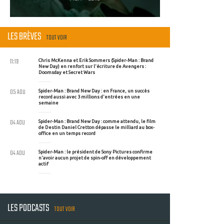
LES BRÈVES
TOUT VOIR
11:19
Chris McKenna et Erik Sommers (Spider-Man : Brand
New Day) en renfort sur l'écriture de Avengers :
Doomsday et Secret Wars
05 AOU
Spider-Man : Brand New Day : en France, un succès
record aussi avec 3 millions d'entrées en une
semaine
04 AOU
Spider-Man : Brand New Day : comme attendu, le film
de Destin Daniel Cretton dépasse le milliard au box-
office en un temps record
04 AOU
Spider-Man : le président de Sony Pictures confirme
n'avoir aucun projet de spin-off en développement
actif
LES PODCASTS
TOUT VOIR