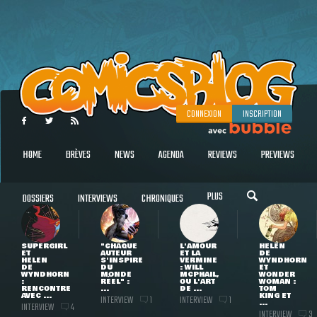
CONNEXION
INSCRIPTION
HOME
BRÈVES
NEWS
AGENDA
REVIEWS
PREVIEWS
PLUS
DOSSIERS
INTERVIEWS
CHRONIQUES
SUPERGIRL
"CHAQUE
L'AMOUR
HELEN
ET
AUTEUR
ET LA
DE
HELEN
S'INSPIRE
VERMINE
WYNDHORN
DE
DU
: WILL
ET
WYNDHORN
MONDE
MCPHAIL,
WONDER
:
RÉEL" :
OU L'ART
WOMAN :
RENCONTRE
...
DE ...
TOM
AVEC ...
KING ET
INTERVIEW
INTERVIEW
1
1
...
INTERVIEW
4
INTERVIEW
3