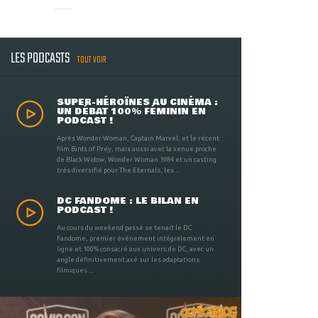
LES PODCASTS
TOUT VOIR
SUPER-HÉROÏNES AU CINÉMA :
UN DÉBAT 100% FÉMININ EN
PODCAST !
Après Wonder Woman, Captain Marvel, et le récent
film Birds of Prey, mais aussi avec la venue proche
de Black Widow, Wonder Woman 1984 et un casting
très diversifié pour The Eternals, les ...
DC FANDOME : LE BILAN EN
PODCAST !
Au cours du weekend passé se tenait le DC
Fandome, premier évènement intégralement en
ligne et 100% consacré aux univers de DC, avec un
angle définitivement axé sur les adaptations
filmiques ...