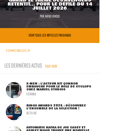
QUAND LE THÈME DES AVENGERS
RETENTIT... POUR LE DÉFILÉ DU 14
JUILLET 2026
PAR
ARNO KIKOO
VOIR TOUS LES ARTICLES TRASHBAG
COMICSBLOG.fr
LES DERNIÈRES ACTUS
TOUT VOIR
X-MEN : L'ACTEUR KIT CONNOR
EMBAUCHÉ POUR LE RÔLE DE CYCLOPS
CHEZ MARVEL STUDIOS
ECRANS
RINGO AWARDS 2026 : DÉCOUVREZ
L'ENSEMBLE DE LA SÉLECTION !
ACTU VO
AUTOMATIC KAFKA DE JOE CASEY ET
ASHLEY WOOD TROUVE UNE NOUVELLE