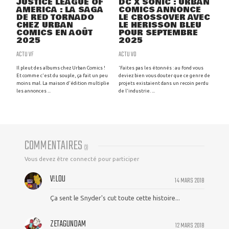
JUSTICE LEAGUE OF
DC X SONIC : URBAN
AMERICA : LA SAGA
COMICS ANNONCE
DE RED TORNADO
LE CROSSOVER AVEC
CHEZ URBAN
LE HÉRISSON BLEU
COMICS EN AOÛT
POUR SEPTEMBRE
2025
2025
ACTU VF
ACTU VO
Il pleut des albums chez Urban Comics !
'Faites pas les étonnés : au fond vous
Et comme c'est du souple, ça fait un peu
deviez bien vous douter que ce genre de
moins mal. La maison d'édition multiplie
projets existaient dans un recoin perdu
les annonces ...
de l'industrie. ...
COMMENTAIRES
(
3
)
Vous devez être connecté pour participer
V!L0U
14 MARS 2018
Ça sent le Snyder's cut toute cette histoire...
ZETAGUNDAM
12 MARS 2018