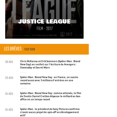
JUSTICE LEAGUE
FILM - 2017
LES BRÈVES
TOUT VOIR
06 AOU
Chris McKenna et Erik Sommers (Spider-Man : Brand
New Day) en renfort sur l'écriture de Avengers :
Doomsday et Secret Wars
05 AOU
Spider-Man : Brand New Day : en France, un succès
record aussi avec 3 millions d'entrées en une
semaine
04 AOU
Spider-Man : Brand New Day : comme attendu, le film
de Destin Daniel Cretton dépasse le milliard au box-
office en un temps record
04 AOU
Spider-Man : le président de Sony Pictures confirme
n'avoir aucun projet de spin-off en développement
actif