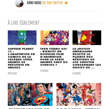
ARNO KIKOO
EST SUR TWITTER
À LIRE ÉGALEMENT
CAPTAIN PLANET
TEEN TITANS GO!
LA JUSTICE
#1 :
: BIENTÔT UN
AMÉRICAINE
L'ADAPTATION EN
NOUVEAU FILM
REJETTE LA
COMICS DE LA
D'ANIMATION
PLAINTE DES
CÉLÈBRE SÉRIE
POUR LA SÉRIE
HÉRITIERS DE
ANIMÉE SE
ANIMÉE CHEZ DC
JOE SHUSTER
PRÉSENTE EN
STUDIOS ?
CONCERNANT LES
IMAGES
DROITS DE ...
ECRANS
PREVIEW
ECRANS