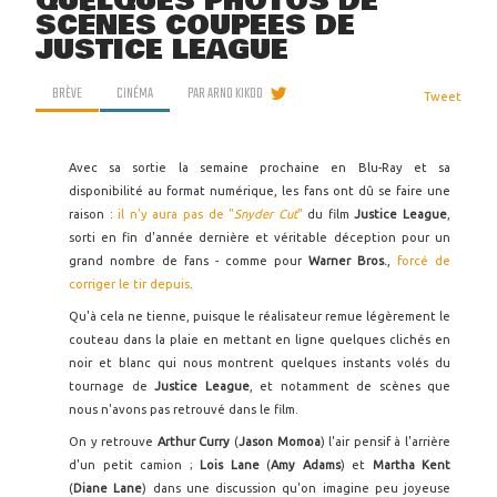
QUELQUES PHOTOS DE
SCÈNES COUPÉES DE
JUSTICE LEAGUE
BRÈVE
CINÉMA
PAR
ARNO KIKOO
Tweet
Avec sa sortie la semaine prochaine en Blu-Ray et sa
disponibilité au format numérique, les fans ont dû se faire une
raison :
il n'y aura pas de "
Snyder Cut
"
du film
Justice League
,
sorti en fin d'année dernière et véritable déception pour un
grand nombre de fans - comme pour
Warner Bros.
,
forcé de
corriger le tir depuis
.
Qu'à cela ne tienne, puisque le réalisateur remue légèrement le
couteau dans la plaie en mettant en ligne quelques clichés en
noir et blanc qui nous montrent quelques instants volés du
tournage de
Justice League
, et notamment de scènes que
nous n'avons pas retrouvé dans le film.
On y retrouve
Arthur Curry
(
Jason Momoa
) l'air pensif à l'arrière
d'un petit camion ;
Lois Lane
(
Amy Adams
) et
Martha Kent
(
Diane Lane
) dans une discussion qu'on imagine peu joyeuse