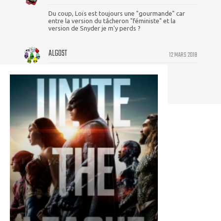
Du coup, Loïs est toujours une "gourmande" car
entre la version du tâcheron "féministe" et la
version de Snyder je m'y perds ?
ALGOST
12 MARS 2018
Zack, why u do dis, I cri evrytiem...