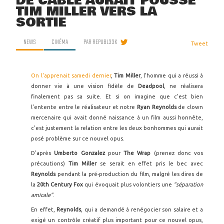
DE CABLE AURAIT POUSSÉ
TIM MILLER VERS LA
SORTIE
NEWS
CINÉMA
PAR
REPUBL33K
Tweet
On l'apprenait samedi dernier
,
Tim Miller
, l'homme qui a réussi à
donner vie à une vision fidèle de
Deadpool
, ne réalisera
finalement pas sa suite. Et si on imagine que c'est bien
l'entente entre le réalisateur et notre
Ryan Reynolds
de clown
mercenaire qui avait donné naissance à un film aussi honnête,
c'est justement la relation entre les deux bonhommes qui aurait
posé problème sur ce nouvel opus.
D'après
Umberto Gonzalez
pour
The Wrap
(prenez donc vos
précautions)
Tim Miller
se serait en effet pris le bec avec
Reynolds
pendant la pré-production du film, malgré les dires de
la
20th Century Fox
qui évoquait plus volontiers une
"séparation
amicale"
.
En effet,
Reynolds
, qui a demandé à renégocier son salaire et a
exigé un contrôle créatif plus important pour ce nouvel opus,