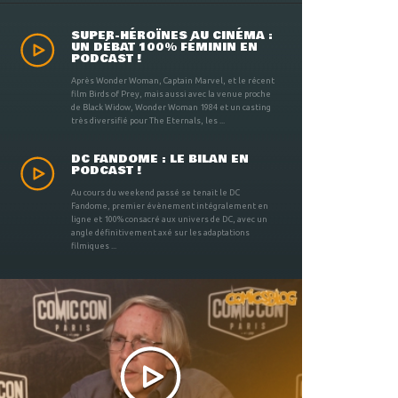
SUPER-HÉROÏNES AU CINÉMA :
UN DÉBAT 100% FÉMININ EN
PODCAST !
Après Wonder Woman, Captain Marvel, et le récent
film Birds of Prey, mais aussi avec la venue proche
de Black Widow, Wonder Woman 1984 et un casting
très diversifié pour The Eternals, les ...
DC FANDOME : LE BILAN EN
PODCAST !
Au cours du weekend passé se tenait le DC
Fandome, premier évènement intégralement en
ligne et 100% consacré aux univers de DC, avec un
angle définitivement axé sur les adaptations
filmiques ...