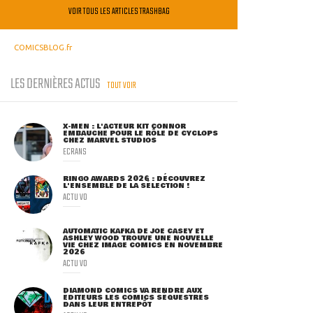
VOIR TOUS LES ARTICLES TRASHBAG
COMICSBLOG.fr
LES DERNIÈRES ACTUS
TOUT VOIR
X-MEN : L'ACTEUR KIT CONNOR
EMBAUCHÉ POUR LE RÔLE DE CYCLOPS
CHEZ MARVEL STUDIOS
ECRANS
RINGO AWARDS 2026 : DÉCOUVREZ
L'ENSEMBLE DE LA SÉLECTION !
ACTU VO
AUTOMATIC KAFKA DE JOE CASEY ET
ASHLEY WOOD TROUVE UNE NOUVELLE
VIE CHEZ IMAGE COMICS EN NOVEMBRE
2026
ACTU VO
DIAMOND COMICS VA RENDRE AUX
ÉDITEURS LES COMICS SÉQUESTRÉS
DANS LEUR ENTREPÔT