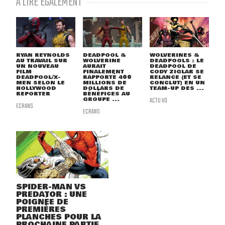
À LIRE ÉGALEMENT
RYAN REYNOLDS
DEADPOOL &
WOLVERINES &
AU TRAVAIL SUR
WOLVERINE
DEADPOOLS : LE
UN NOUVEAU
AURAIT
DEADPOOL DE
FILM
FINALEMENT
CODY ZIGLAR SE
DEADPOOL/X-
RAPPORTÉ 400
RELANCE (ET SE
MEN SELON LE
MILLIONS DE
CONCLUT) EN UN
HOLLYWOOD
DOLLARS DE
TEAM-UP DES ...
REPORTER
BÉNÉFICES AU
GROUPE ...
ACTU VO
ECRANS
ECRANS
SPIDER-MAN VS
PREDATOR : UNE
POIGNÉE DE
PREMIÈRES
PLANCHES POUR LA
PROCHAINE PARTIE