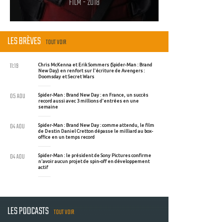
FILM - 2018
LES BRÈVES
TOUT VOIR
11:19
Chris McKenna et Erik Sommers (Spider-Man : Brand
New Day) en renfort sur l'écriture de Avengers :
Doomsday et Secret Wars
05 AOU
Spider-Man : Brand New Day : en France, un succès
record aussi avec 3 millions d'entrées en une
semaine
04 AOU
Spider-Man : Brand New Day : comme attendu, le film
de Destin Daniel Cretton dépasse le milliard au box-
office en un temps record
04 AOU
Spider-Man : le président de Sony Pictures confirme
n'avoir aucun projet de spin-off en développement
actif
LES PODCASTS
TOUT VOIR