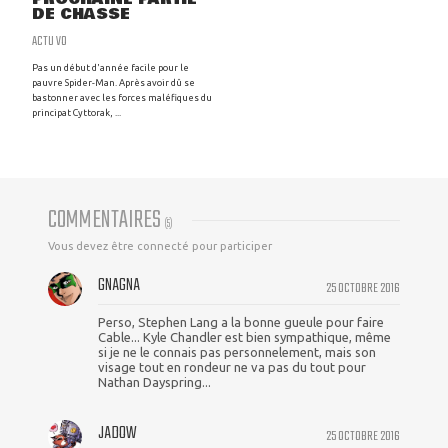
DE CHASSE
ACTU VO
Pas un début d'année facile pour le
pauvre Spider-Man. Après avoir dû se
bastonner avec les forces maléfiques du
principat Cyttorak, ...
COMMENTAIRES
(
5
)
Vous devez être connecté pour participer
GNAGNA
25 OCTOBRE 2016
Perso, Stephen Lang a la bonne gueule pour faire
Cable... Kyle Chandler est bien sympathique, même
si je ne le connais pas personnelement, mais son
visage tout en rondeur ne va pas du tout pour
Nathan Dayspring...
JADOW
25 OCTOBRE 2016