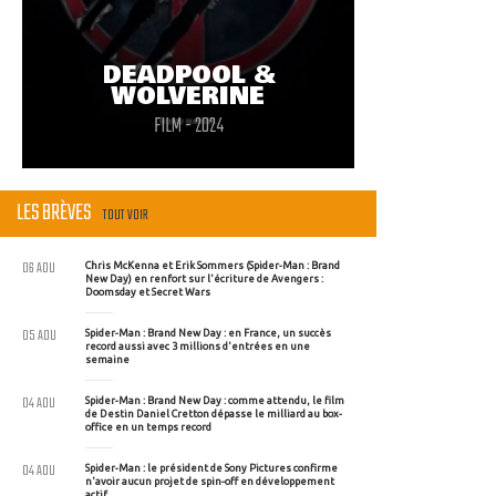
DEADPOOL &
WOLVERINE
FILM - 2024
LES BRÈVES
TOUT VOIR
06 AOU
Chris McKenna et Erik Sommers (Spider-Man : Brand
New Day) en renfort sur l'écriture de Avengers :
Doomsday et Secret Wars
05 AOU
Spider-Man : Brand New Day : en France, un succès
record aussi avec 3 millions d'entrées en une
semaine
04 AOU
Spider-Man : Brand New Day : comme attendu, le film
de Destin Daniel Cretton dépasse le milliard au box-
office en un temps record
04 AOU
Spider-Man : le président de Sony Pictures confirme
n'avoir aucun projet de spin-off en développement
actif