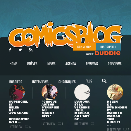
CONNEXION
INSCRIPTION
HOME
BRÈVES
NEWS
AGENDA
REVIEWS
PREVIEWS
PLUS
DOSSIERS
INTERVIEWS
CHRONIQUES
SUPERGIRL
"CHAQUE
L'AMOUR
HELEN
ET
AUTEUR
ET LA
DE
HELEN
S'INSPIRE
VERMINE
WYNDHORN
DE
DU
: WILL
ET
WYNDHORN
MONDE
MCPHAIL,
WONDER
:
RÉEL" :
OU L'ART
WOMAN :
RENCONTRE
...
DE ...
TOM
AVEC ...
KING ET
INTERVIEW
INTERVIEW
1
1
...
INTERVIEW
4
INTERVIEW
3