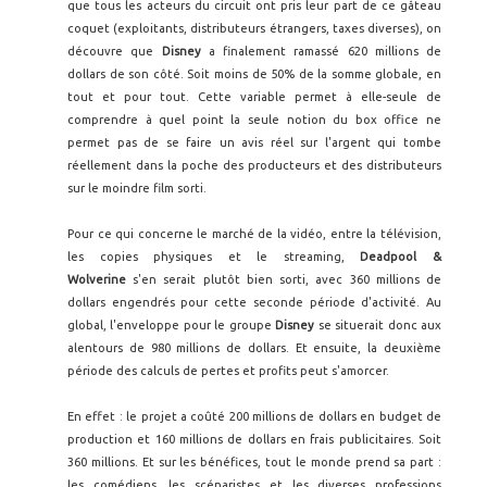
que tous les acteurs du circuit ont pris leur part de ce gâteau
coquet (exploitants, distributeurs étrangers, taxes diverses), on
découvre que
Disney
a finalement ramassé 620 millions de
dollars de son côté. Soit moins de 50% de la somme globale, en
tout et pour tout. Cette variable permet à elle-seule de
comprendre à quel point la seule notion du box office ne
permet pas de se faire un avis réel sur l'argent qui tombe
réellement dans la poche des producteurs et des distributeurs
sur le moindre film sorti.
Pour ce qui concerne le marché de la vidéo, entre la télévision,
les copies physiques et le streaming,
Deadpool &
Wolverine
s'en serait plutôt bien sorti, avec 360 millions de
dollars engendrés pour cette seconde période d'activité. Au
global, l'enveloppe pour le groupe
Disney
se situerait donc aux
alentours de 980 millions de dollars. Et ensuite, la deuxième
période des calculs de pertes et profits peut s'amorcer.
En effet : le projet a coûté 200 millions de dollars en budget de
production et 160 millions de dollars en frais publicitaires. Soit
360 millions. Et sur les bénéfices, tout le monde prend sa part :
les comédiens, les scénaristes et les diverses professions