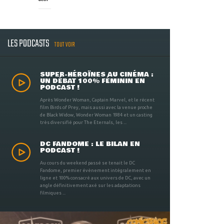
LES PODCASTS
TOUT VOIR
SUPER-HÉROÏNES AU CINÉMA :
UN DÉBAT 100% FÉMININ EN
PODCAST !
Après Wonder Woman, Captain Marvel, et le récent
film Birds of Prey, mais aussi avec la venue proche
de Black Widow, Wonder Woman 1984 et un casting
très diversifié pour The Eternals, les ...
DC FANDOME : LE BILAN EN
PODCAST !
Au cours du weekend passé se tenait le DC
Fandome, premier évènement intégralement en
ligne et 100% consacré aux univers de DC, avec un
angle définitivement axé sur les adaptations
filmiques ...