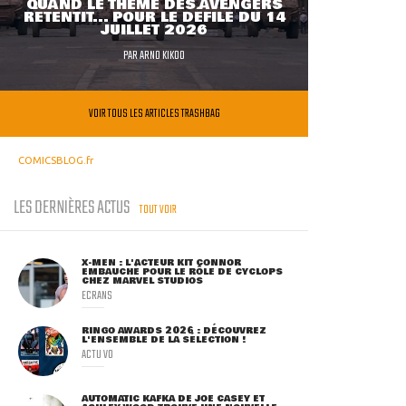
QUAND LE THÈME DES AVENGERS
RETENTIT... POUR LE DÉFILÉ DU 14
JUILLET 2026
PAR
ARNO KIKOO
VOIR TOUS LES ARTICLES TRASHBAG
COMICSBLOG.fr
LES DERNIÈRES ACTUS
TOUT VOIR
X-MEN : L'ACTEUR KIT CONNOR
EMBAUCHÉ POUR LE RÔLE DE CYCLOPS
CHEZ MARVEL STUDIOS
ECRANS
RINGO AWARDS 2026 : DÉCOUVREZ
L'ENSEMBLE DE LA SÉLECTION !
ACTU VO
AUTOMATIC KAFKA DE JOE CASEY ET