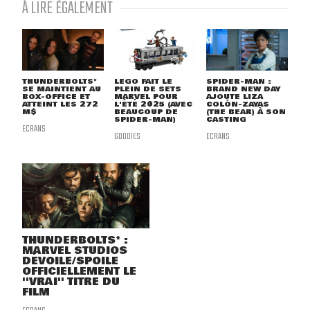
À LIRE ÉGALEMENT
THUNDERBOLTS*
LEGO FAIT LE
SPIDER-MAN :
SE MAINTIENT AU
PLEIN DE SETS
BRAND NEW DAY
BOX-OFFICE ET
MARVEL POUR
AJOUTE LIZA
ATTEINT LES 272
L'ÉTÉ 2025 (AVEC
COLÓN-ZAYAS
M$
BEAUCOUP DE
(THE BEAR) À SON
SPIDER-MAN)
CASTING
ECRANS
GOODIES
ECRANS
THUNDERBOLTS* :
MARVEL STUDIOS
DÉVOILE/SPOILE
OFFICIELLEMENT LE
''VRAI'' TITRE DU
FILM