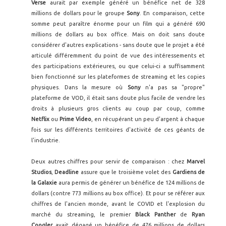
Verse
aurait par exemple généré un bénéfice net de 328
millions de dollars pour le groupe
Sony
. En comparaison, cette
somme peut paraître énorme pour un film qui a généré 690
millions de dollars au box office. Mais on doit sans doute
considérer d'autres explications - sans doute que le projet a été
articulé différemment du point de vue des intéressements et
des participations extérieures, ou que celui-ci a suffisamment
bien fonctionné sur les plateformes de streaming et les copies
physiques. Dans la mesure où
Sony
n'a pas sa "propre"
plateforme de VOD, il était sans doute plus facile de vendre les
droits à plusieurs gros clients au coup par coup, comme
Netflix
ou
Prime Video
, en récupérant un peu d'argent à chaque
fois sur les différents territoires d'activité de ces géants de
l'industrie.
Deux autres chiffres pour servir de comparaison : chez
Marvel
Studios
,
Deadline
assure que le troisième volet des
Gardiens de
la Galaxie
aura permis de générer un bénéfice de 124 millions de
dollars (contre 773 millions au box office). Et pour se référer aux
chiffres de l'ancien monde, avant le COVID et l'explosion du
marché du streaming, le premier
Black Panther
de
Ryan
Coogler
avait dégagé un bénéfice de 476 millions de dollars