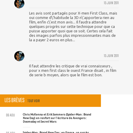
15 JUIN 2011
Les avis sont partagés pour X-men First Class, mais
oui comme d\'habitude la 3D n\'apportera rien au
film, enfin c\'est mon avis... Il faudra attendre
quelques progrès sur cette technique pour que ca
puisse apporter quoi que ce soit. Certes cela fait
des images parfois plus impressionnantes mais de
la a payer 2 euros en plus...
15 JUIN 2011
Il faut attendre les critique de vrai connaisseurs ,
pour x men first class le ouest France disait , in film
de serie b moyen, alors que le film est bon.
LES BRÈVES
TOUT VOIR
06 AOU
Chris McKenna et Erik Sommers (Spider-Man : Brand
New Day) en renfort sur l'écriture de Avengers :
Doomsday et Secret Wars
Spider-Man : Brand New Day : en France, un succès