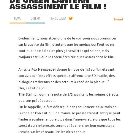
DE GREEN LANTERN
ASSASSINENT LE FILM !
NEWS
CINÉMA
PAR
SULLIVAN
Tweet
Evidemment, nous attendrons de le voir pour nous prononcer
sur la qualité du film, d'autant que les médias qui l'ont vu ne
sont que les médias les plus généralistes qui soient, mais
toujours est-il que les premières critiques assassinent le film !
Ainsi, le
Fox Newspaper
donne la note de 1/5 au film étayant
son avis par "des effets spéciaux affreux, une 3D inutile, des
dialogues malvenus et des acteurs à côté de la plaque..."
Oui, ça fait peur...
The Star
, lui, donne la note de 2/5, pointant les mêmes défauts
que son prédécesseur...
On le rappelle, le film débarque dans seulement deux mois en
Europe et l'on sait qu'une mauvaise presse transatlantique peut
l'aider à sombrer encore plus dans l'anonymat, alors que tous les
spectateurs intéressés seront allés chercher leur exemplaire
DVDrip sur les réseaux P2P les plus connus...