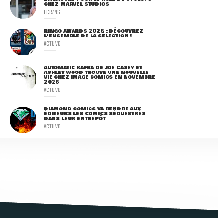
CHEZ MARVEL STUDIOS
ECRANS
RINGO AWARDS 2026 : DÉCOUVREZ
L'ENSEMBLE DE LA SÉLECTION !
ACTU VO
AUTOMATIC KAFKA DE JOE CASEY ET
ASHLEY WOOD TROUVE UNE NOUVELLE
VIE CHEZ IMAGE COMICS EN NOVEMBRE
2026
ACTU VO
DIAMOND COMICS VA RENDRE AUX
ÉDITEURS LES COMICS SÉQUESTRÉS
DANS LEUR ENTREPÔT
ACTU VO