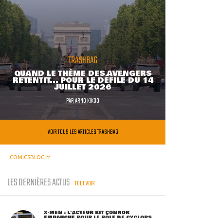
TRASHBAG
QUAND LE THÈME DES AVENGERS
RETENTIT... POUR LE DÉFILÉ DU 14
JUILLET 2026
PAR
ARNO KIKOO
VOIR TOUS LES ARTICLES TRASHBAG
COMICSBLOG.fr
LES DERNIÈRES ACTUS
TOUT VOIR
X-MEN : L'ACTEUR KIT CONNOR
EMBAUCHÉ POUR LE RÔLE DE CYCLOPS