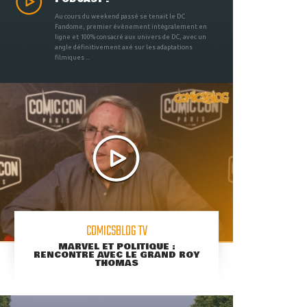
Au cours du weekend passé se tenait le DC
Fandome, premier évènement intégralement en
ligne et 100% consacré aux univers de DC, avec un
angle définitivement axé sur les adaptations
filmiques ...
COMICSBLOG TV
MARVEL ET POLITIQUE :
RENCONTRE AVEC LE GRAND ROY
THOMAS