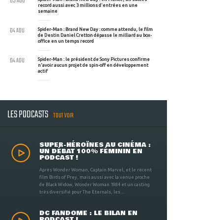
05 AOU
record aussi avec 3 millions d'entrées en une
semaine
04 AOU
Spider-Man : Brand New Day : comme attendu, le film
de Destin Daniel Cretton dépasse le milliard au box-
office en un temps record
04 AOU
Spider-Man : le président de Sony Pictures confirme
n'avoir aucun projet de spin-off en développement
actif
LES PODCASTS
TOUT VOIR
SUPER-HÉROÏNES AU CINÉMA :
UN DÉBAT 100% FÉMININ EN
PODCAST !
Après Wonder Woman, Captain Marvel, et le récent
film Birds of Prey, mais aussi avec la venue proche
de Black Widow, Wonder Woman 1984 et un casting
très diversifié pour The Eternals, les ...
DC FANDOME : LE BILAN EN
PODCAST !