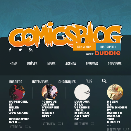
CONNEXION
INSCRIPTION
HOME
BRÈVES
NEWS
AGENDA
REVIEWS
PREVIEWS
PLUS
DOSSIERS
INTERVIEWS
CHRONIQUES
SUPERGIRL
"CHAQUE
L'AMOUR
HELEN
ET
AUTEUR
ET LA
DE
HELEN
S'INSPIRE
VERMINE
WYNDHORN
DE
DU
: WILL
ET
WYNDHORN
MONDE
MCPHAIL,
WONDER
:
RÉEL" :
OU L'ART
WOMAN :
RENCONTRE
...
DE ...
TOM
AVEC ...
KING ET
INTERVIEW
INTERVIEW
1
1
...
INTERVIEW
4
INTERVIEW
3