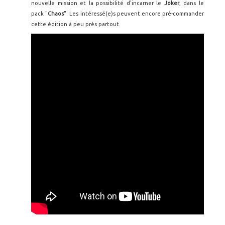
nouvelle mission et la possibilité d'incarner le
Joker
, dans le
pack "
Chaos
". Les intéressé(e)s peuvent encore pré-commander
cette édition à peu près partout.