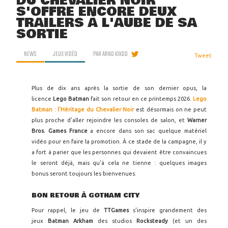
DU CHEVALIER NOIR
S'OFFRE ENCORE DEUX
TRAILERS À L'AUBE DE SA
SORTIE
NEWS
JEUX VIDÉO
PAR
ARNO KIKOO
Tweet
Plus de dix ans après la sortie de son dernier opus, la
licence
Lego Batman
fait son retour en ce printemps 2026.
Lego
Batman : l'Héritage du Chevalier Noir
est désormais on ne peut
plus proche d'aller rejoindre les consoles de salon, et
Warner
Bros. Games France
a encore dans son sac quelque matériel
vidéo pour en faire la promotion. À ce stade de la campagne, il y
a fort à parier que les personnes qui devaient être convaincues
le seront déjà, mais qu'à cela ne tienne : quelques images
bonus seront toujours les bienvenues.
BON RETOUR À GOTHAM CITY
Pour rappel, le jeu de
TTGames
s'inspire grandement des
jeux
Batman
Arkham
des studios
Rocksteady
(et un des