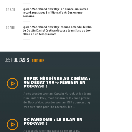
05 AOU
Spider-Man : Brand New Day : en France, un succès
record aussi avec 3 millions d'entrées en une
semaine
04 AOU
Spider-Man : Brand New Day : comme attendu, le film
de Destin Daniel Cretton dépasse le milliard au box-
office en un temps record
LES PODCASTS
TOUT VOIR
SUPER-HÉROÏNES AU CINÉMA :
UN DÉBAT 100% FÉMININ EN
PODCAST !
Après Wonder Woman, Captain Marvel, et le récent
film Birds of Prey, mais aussi avec la venue proche
de Black Widow, Wonder Woman 1984 et un casting
très diversifié pour The Eternals, les ...
DC FANDOME : LE BILAN EN
PODCAST !
Au cours du weekend passé se tenait le DC