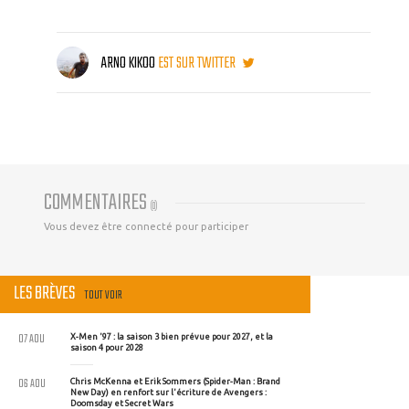
ARNO KIKOO
EST SUR TWITTER
COMMENTAIRES
(
0
)
Vous devez être connecté pour participer
LES BRÈVES
TOUT VOIR
07 AOU
X-Men '97 : la saison 3 bien prévue pour 2027, et la
saison 4 pour 2028
06 AOU
Chris McKenna et Erik Sommers (Spider-Man : Brand
New Day) en renfort sur l'écriture de Avengers :
Doomsday et Secret Wars