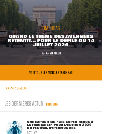
TRASHBAG
QUAND LE THÈME DES AVENGERS
RETENTIT... POUR LE DÉFILÉ DU 14
JUILLET 2026
PAR
ARNO KIKOO
VOIR TOUS LES ARTICLES TRASHBAG
COMICSBLOG.fr
LES DERNIÈRES ACTUS
TOUT VOIR
UNE EXPOSITION "LES SUPER-HÉROS À
LA FRANÇAISE" POUR L'ÉDITION 2026
DU FESTIVAL HYPERMONDES
ACTU VF