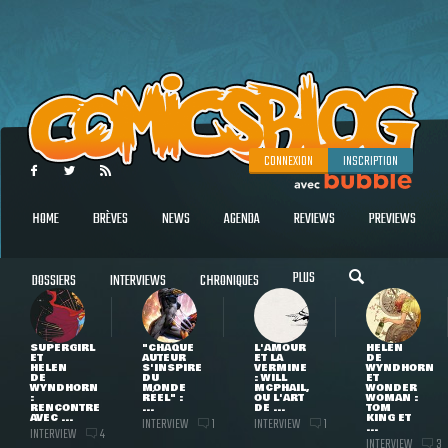
CONNEXION
INSCRIPTION
HOME
BRÈVES
NEWS
AGENDA
REVIEWS
PREVIEWS
PLUS
DOSSIERS
INTERVIEWS
CHRONIQUES
SUPERGIRL
"CHAQUE
L'AMOUR
HELEN
ET
AUTEUR
ET LA
DE
HELEN
S'INSPIRE
VERMINE
WYNDHORN
DE
DU
: WILL
ET
WYNDHORN
MONDE
MCPHAIL,
WONDER
:
RÉEL" :
OU L'ART
WOMAN :
RENCONTRE
...
DE ...
TOM
AVEC ...
KING ET
INTERVIEW
INTERVIEW
1
1
...
INTERVIEW
4
INTERVIEW
3