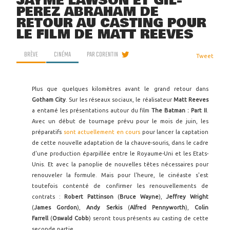
JAYME LAWSON ET GIL-
PEREZ ABRAHAM DE
RETOUR AU CASTING POUR
LE FILM DE MATT REEVES
BRÈVE
CINÉMA
PAR
CORENTIN
Tweet
Plus que quelques kilomètres avant le grand retour dans
Gotham City
. Sur les réseaux sociaux, le réalisateur
Matt Reeves
a entamé les présentations autour du film
The Batman : Part II
.
Avec un début de tournage prévu pour le mois de juin, les
préparatifs
sont actuellement en cours
pour lancer la captation
de cette nouvelle adaptation de la chauve-souris, dans le cadre
d'une production éparpillée entre le Royaume-Uni et les Etats-
Unis. Et avec la panoplie de nouvelles têtes nécessaires pour
renouveler la formule. Mais pour l'heure, le cinéaste s'est
toutefois contenté de confirmer les renouvellements de
contrats :
Robert Pattinson
(
Bruce Wayne
),
Jeffrey Wright
(
James Gordon
),
Andy Serkis
(
Alfred Pennyworth
),
Colin
Farrell
(
Oswald Cobb
) seront tous présents au casting de cette
seconde partie.