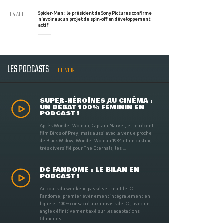
04 AOU
Spider-Man : le président de Sony Pictures confirme
n'avoir aucun projet de spin-off en développement
actif
LES PODCASTS
TOUT VOIR
SUPER-HÉROÏNES AU CINÉMA :
UN DÉBAT 100% FÉMININ EN
PODCAST !
Après Wonder Woman, Captain Marvel, et le récent
film Birds of Prey, mais aussi avec la venue proche
de Black Widow, Wonder Woman 1984 et un casting
très diversifié pour The Eternals, les ...
DC FANDOME : LE BILAN EN
PODCAST !
Au cours du weekend passé se tenait le DC
Fandome, premier évènement intégralement en
ligne et 100% consacré aux univers de DC, avec un
angle définitivement axé sur les adaptations
filmiques ...