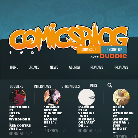
CONNEXION
INSCRIPTION
HOME
BRÈVES
NEWS
AGENDA
REVIEWS
PREVIEWS
PLUS
DOSSIERS
INTERVIEWS
CHRONIQUES
SUPERGIRL
"CHAQUE
L'AMOUR
HELEN
ET
AUTEUR
ET LA
DE
HELEN
S'INSPIRE
VERMINE
WYNDHORN
DE
DU
: WILL
ET
WYNDHORN
MONDE
MCPHAIL,
WONDER
:
RÉEL" :
OU L'ART
WOMAN :
RENCONTRE
...
DE ...
TOM
AVEC ...
KING ET
INTERVIEW
INTERVIEW
1
1
...
INTERVIEW
4
INTERVIEW
3