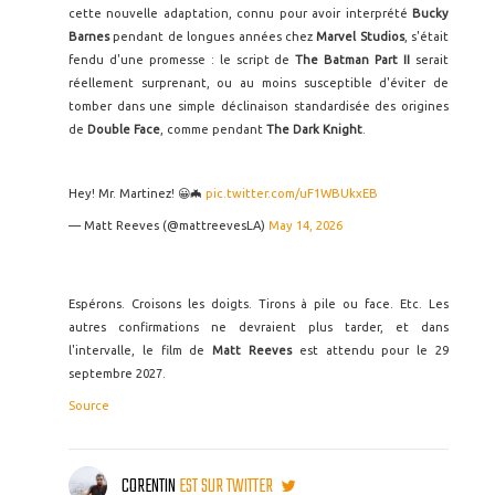
cette nouvelle adaptation, connu pour avoir interprété
Bucky
Barnes
pendant de longues années chez
Marvel Studios
, s'était
fendu d'une promesse : le script de
The Batman Part II
serait
réellement surprenant, ou au moins susceptible d'éviter de
tomber dans une simple déclinaison standardisée des origines
de
Double Face
, comme pendant
The Dark Knight
.
Hey! Mr. Martinez! 😀🦇
pic.twitter.com/uF1WBUkxEB
— Matt Reeves (@mattreevesLA)
May 14, 2026
Espérons. Croisons les doigts. Tirons à pile ou face. Etc. Les
autres confirmations ne devraient plus tarder, et dans
l'intervalle, le film de
Matt Reeves
est attendu pour le 29
septembre 2027.
Source
CORENTIN
EST SUR TWITTER