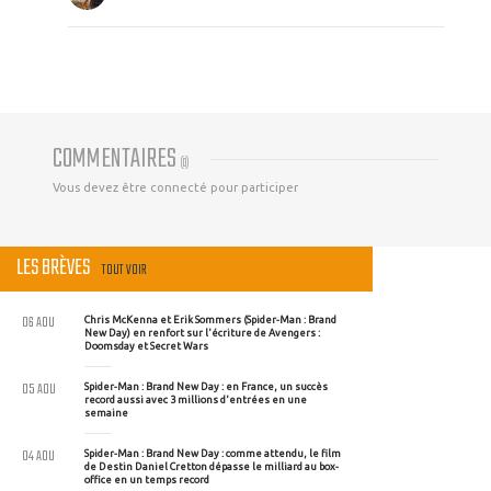
COMMENTAIRES
(
0
)
Vous devez être connecté pour participer
LES BRÈVES
TOUT VOIR
06 AOU
Chris McKenna et Erik Sommers (Spider-Man : Brand
New Day) en renfort sur l'écriture de Avengers :
Doomsday et Secret Wars
05 AOU
Spider-Man : Brand New Day : en France, un succès
record aussi avec 3 millions d'entrées en une
semaine
04 AOU
Spider-Man : Brand New Day : comme attendu, le film
de Destin Daniel Cretton dépasse le milliard au box-
office en un temps record