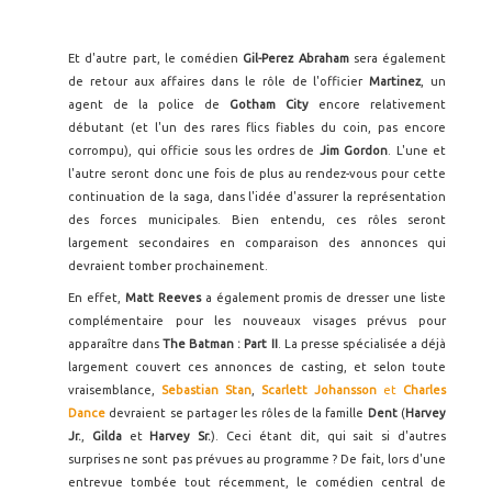
Et d'autre part, le comédien
Gil-Perez Abraham
sera également
de retour aux affaires dans le rôle de l'officier
Martinez
, un
agent de la police de
Gotham City
encore relativement
débutant (et l'un des rares flics fiables du coin, pas encore
corrompu), qui officie sous les ordres de
Jim Gordon
. L'une et
l'autre seront donc une fois de plus au rendez-vous pour cette
continuation de la saga, dans l'idée d'assurer la représentation
des forces municipales. Bien entendu, ces rôles seront
largement secondaires en comparaison des annonces qui
devraient tomber prochainement.
En effet,
Matt Reeves
a également promis de dresser une liste
complémentaire pour les nouveaux visages prévus pour
apparaître dans
The Batman : Part II
. La presse spécialisée a déjà
largement couvert ces annonces de casting, et selon toute
vraisemblance,
Sebastian Stan
,
Scarlett Johansson
et
Charles
Dance
devraient se partager les rôles de la famille
Dent
(
Harvey
Jr.
,
Gilda
et
Harvey Sr.
). Ceci étant dit, qui sait si d'autres
surprises ne sont pas prévues au programme ? De fait, lors d'une
entrevue tombée tout récemment, le comédien central de