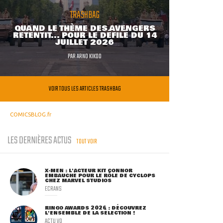
TRASHBAG
QUAND LE THÈME DES AVENGERS
RETENTIT... POUR LE DÉFILÉ DU 14
JUILLET 2026
PAR
ARNO KIKOO
VOIR TOUS LES ARTICLES TRASHBAG
COMICSBLOG.fr
LES DERNIÈRES ACTUS
TOUT VOIR
X-MEN : L'ACTEUR KIT CONNOR
EMBAUCHÉ POUR LE RÔLE DE CYCLOPS
CHEZ MARVEL STUDIOS
ECRANS
RINGO AWARDS 2026 : DÉCOUVREZ
L'ENSEMBLE DE LA SÉLECTION !
ACTU VO