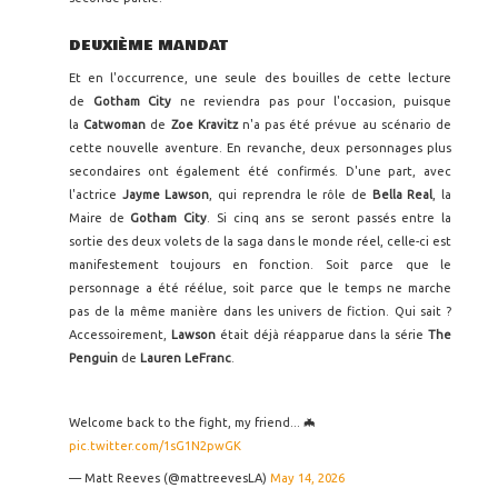
DEUXIÈME MANDAT
Et en l'occurrence, une seule des bouilles de cette lecture
de
Gotham City
ne reviendra pas pour l'occasion, puisque
la
Catwoman
de
Zoe Kravitz
n'a pas été prévue au scénario de
cette nouvelle aventure. En revanche, deux personnages plus
secondaires ont également été confirmés. D'une part, avec
l'actrice
Jayme Lawson
, qui reprendra le rôle de
Bella Real
, la
Maire de
Gotham City
. Si cinq ans se seront passés entre la
sortie des deux volets de la saga dans le monde réel, celle-ci est
manifestement toujours en fonction. Soit parce que le
personnage a été réélue, soit parce que le temps ne marche
pas de la même manière dans les univers de fiction. Qui sait ?
Accessoirement,
Lawson
était déjà réapparue dans la série
The
Penguin
de
Lauren LeFranc
.
Welcome back to the fight, my friend... 🦇
pic.twitter.com/1sG1N2pwGK
— Matt Reeves (@mattreevesLA)
May 14, 2026