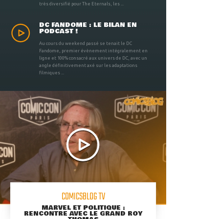
très diversifié pour The Eternals, les ...
DC FANDOME : LE BILAN EN
PODCAST !
Au cours du weekend passé se tenait le DC
Fandome, premier évènement intégralement en
ligne et 100% consacré aux univers de DC, avec un
angle définitivement axé sur les adaptations
filmiques ...
COMICSBLOG TV
MARVEL ET POLITIQUE :
RENCONTRE AVEC LE GRAND ROY