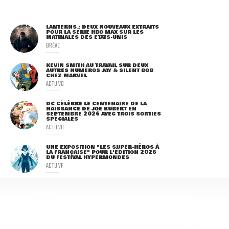
LANTERNS : DEUX NOUVEAUX EXTRAITS
POUR LA SÉRIE HBO MAX SUR LES
MATINALES DES ETATS-UNIS
BRÈVE
KEVIN SMITH AU TRAVAIL SUR DEUX
AUTRES NUMÉROS JAY & SILENT BOB
CHEZ MARVEL
ACTU VO
DC CÉLÈBRE LE CENTENAIRE DE LA
NAISSANCE DE JOE KUBERT EN
SEPTEMBRE 2026 AVEC TROIS SORTIES
SPÉCIALES
ACTU VO
UNE EXPOSITION "LES SUPER-HÉROS À
LA FRANÇAISE" POUR L'ÉDITION 2026
DU FESTIVAL HYPERMONDES
ACTU VF