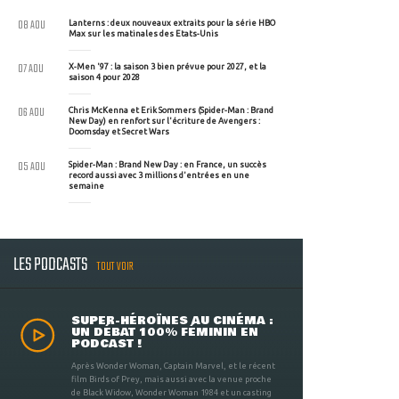
08 AOU
Lanterns : deux nouveaux extraits pour la série HBO
Max sur les matinales des Etats-Unis
07 AOU
X-Men '97 : la saison 3 bien prévue pour 2027, et la
saison 4 pour 2028
06 AOU
Chris McKenna et Erik Sommers (Spider-Man : Brand
New Day) en renfort sur l'écriture de Avengers :
Doomsday et Secret Wars
05 AOU
Spider-Man : Brand New Day : en France, un succès
record aussi avec 3 millions d'entrées en une
semaine
LES PODCASTS
TOUT VOIR
SUPER-HÉROÏNES AU CINÉMA :
UN DÉBAT 100% FÉMININ EN
PODCAST !
Après Wonder Woman, Captain Marvel, et le récent
film Birds of Prey, mais aussi avec la venue proche
de Black Widow, Wonder Woman 1984 et un casting