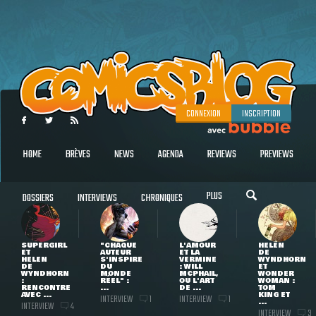
CONNEXION
INSCRIPTION
HOME
BRÈVES
NEWS
AGENDA
REVIEWS
PREVIEWS
PLUS
DOSSIERS
INTERVIEWS
CHRONIQUES
SUPERGIRL
"CHAQUE
L'AMOUR
HELEN
ET
AUTEUR
ET LA
DE
HELEN
S'INSPIRE
VERMINE
WYNDHORN
DE
DU
: WILL
ET
WYNDHORN
MONDE
MCPHAIL,
WONDER
:
RÉEL" :
OU L'ART
WOMAN :
RENCONTRE
...
DE ...
TOM
AVEC ...
KING ET
INTERVIEW
INTERVIEW
1
1
...
INTERVIEW
4
INTERVIEW
3