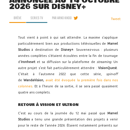
ANNONCÉE AU 14 OCTOBRE
2026 SUR DISNEY+
BRÈVE
SERIES TV
PAR
ARNO KIKOO
Tweet
Tout vient à point à qui sait attendre. La maxime s'applique
particulièrement bien aux productions télévisuelles de
Marvel
Studios
à destination de
Disney+
. Souvenez-vous : plusieurs
années complètes s'étaient écoulées entre la fin de tournage
d'
Ironheart
et sa diffusion sur la plateforme de
streaming
. Un
autre projet s'est fait particulièrement attendre :
VisionQuest
.
C'était à l'automne 2022 que cette série,
spin-off
de
WandaVision
,
avait été évoquée la première fois dans nos
colonnes
. Et à l'heure de sa sortie, il se sera passé quasiment
quatre ans complets.
RETOUR À VISION ET ULTRON
C'est au cours de la journée du 12 mai passé que
Marvel
Studios
a tenu une grande présentation des projets à venir
pour le reste de l'année 2026. Étaient notamment présents sur