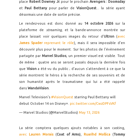
place
Robert Downey Jr.
pour le prochain
Avengers : Doomsday
et
Paul Bettany
pour parler de
VisionQuest
... la série ayant
désormais une date de sortie précise.
Le rendez-vous est donc donné au
14 octobre 2026
sur la
plateforme de
streaming
, et la bande-annonce montrée sur
place laissait voir quelques images du retour d'
Ultron
(
avec
James Spader
reprenant le rôle
), mais il sera impossible d'en
découvrir plus pour le moment. Sur les photos de l'évènement
partagée par
Marvel Studios
, un premier visuel est visible. Tout
de même : quatre ans se seront passés depuis la dernière fois
que
Vision
a été vu du public ; d'aucun s'attendent à ce que la
série montrent le héros à la recherche de ses souvenirs et de
son humanité après le traumatisme qui lui a été rappelé
dans
WandaVision
.
Marvel Television's
#VisionQuest
starring Paul Bettany will
debut October 14 on Disney+.
pic.twitter.com/CwzDPFsVKf
— Marvel Studios (@MarvelStudios)
May 13, 2026
La série comptera quelques ajouts notables à son casting,
avec
Lauren Morais
(
Coat of Arms
),
Ruarihd Mollica
(
Tommy