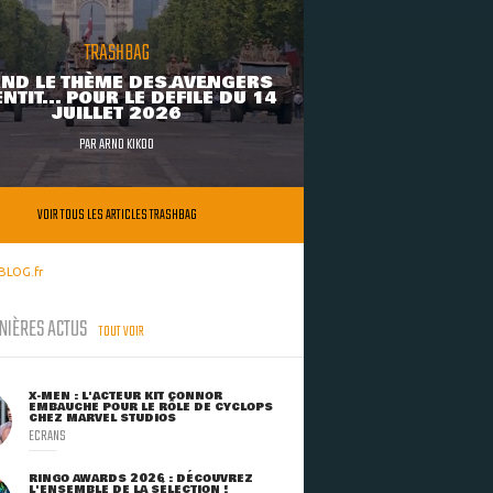
TRASHBAG
ND LE THÈME DES AVENGERS
NTIT... POUR LE DÉFILÉ DU 14
JUILLET 2026
PAR
ARNO KIKOO
VOIR TOUS LES ARTICLES TRASHBAG
BLOG.fr
NIÈRES ACTUS
TOUT VOIR
X-MEN : L'ACTEUR KIT CONNOR
EMBAUCHÉ POUR LE RÔLE DE CYCLOPS
CHEZ MARVEL STUDIOS
ECRANS
RINGO AWARDS 2026 : DÉCOUVREZ
L'ENSEMBLE DE LA SÉLECTION !