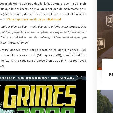
décomplexée - et un peu débile, il faut bien le reconnaître. Mais
 plus que le dessinateur n'y va vraiment pas de main morte pour
 (aliens ou non) dans tous les sens. Le récit avait été réservé
avant
d'être republiée en album par
Skybound
.
bie a bien eu lieu… mais elle est d’origine extra-terrestre. Nos
ont bien présents, version complètement déjantée ! Dans ce récit
ri face au déchaînement de violence, d’idées aussi dingues que
iné par Robert Kirkman.
"
rutalité donnée avec
Battle Beast
en ce début d'année,
Rick
. Le récit est assez court (64 pages en VO), à voir si l'édition
ents, mais le tout sera proposé à un petit prix - 12,50€ - avec
026.
R