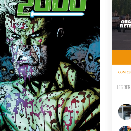
QUA
RETE
COMICS
LES DER