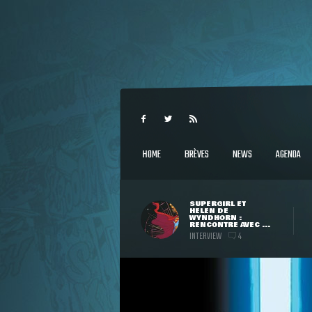
HOME
BRÈVES
NEWS
AGENDA
SUPERGIRL ET
HELEN DE
WYNDHORN :
RENCONTRE AVEC ...
INTERVIEW
4