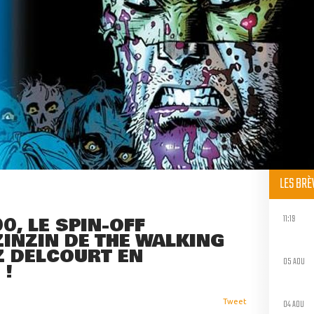
LES BR
11:19
0, LE SPIN-OFF
INZIN DE THE WALKING
Z DELCOURT EN
05 AOU
 !
04 AOU
Tweet