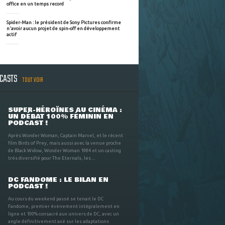
office en un temps record
Spider-Man : le président de Sony Pictures confirme
n'avoir aucun projet de spin-off en développement
actif
DCASTS
TOUT VOIR
SUPER-HÉROÏNES AU CINÉMA :
UN DÉBAT 100% FÉMININ EN
PODCAST !
Après Wonder Woman, Captain Marvel, et le récent
film Birds of Prey, mais aussi avec la venue proche
de Black Widow, Wonder Woman 1984 et un casting
très diversifié pour The Eternals, les ...
DC FANDOME : LE BILAN EN
PODCAST !
Au cours du weekend passé se tenait le DC
Fandome, premier évènement intégralement en
ligne et 100% consacré aux univers de DC, avec un
angle définitivement axé sur les adaptations