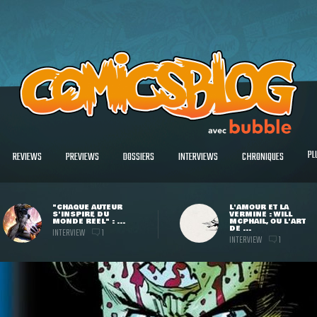
PL
REVIEWS
PREVIEWS
DOSSIERS
INTERVIEWS
CHRONIQUES
"CHAQUE AUTEUR
L'AMOUR ET LA
S'INSPIRE DU
VERMINE : WILL
MONDE RÉEL" : ...
MCPHAIL, OU L'ART
DE ...
INTERVIEW
1
INTERVIEW
1