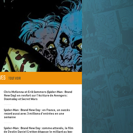
ÈVES
TOUT VOIR
Chris McKenna et Erik Sommers (Spider-Man : Brand
New Day) en renfort sur l'écriture de Avengers :
Doomsday et Secret Wars
Spider-Man : Brand New Day : en France, un succès
record aussi avec 3 millions d'entrées en une
semaine
Spider-Man : Brand New Day : comme attendu, le film
de Destin Daniel Cretton dépasse le milliard au box-