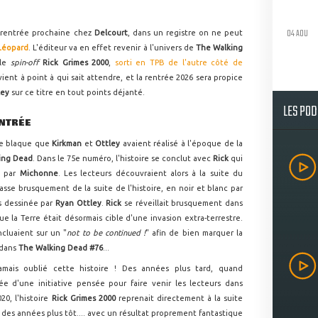
04 AOU
a rentrée prochaine chez
Delcourt
, dans un registre on ne peut
 Léopard
. L'éditeur va en effet revenir à l'univers de
The Walking
 le
spin-off
Rick Grimes 2000
,
sorti en TPB de l'autre côté de
vient à point à qui sait attendre, et la rentrée 2026 sera propice
ley
sur ce titre en tout points déjanté.
LES PO
ENTRÉE
ne blaque que
Kirkman
et
Ottley
avaient réalisé à l'époque de la
ing Dead
. Dans le 75e numéro, l'histoire se conclut avec
Rick
qui
e par
Michonne
. Les lecteurs découvraient alors à la suite du
asse brusquement de la suite de l'histoire, en noir et blanc par
s dessinée par
Ryan Ottley
.
Rick
se réveillait brusquement dans
que la Terre était désormais cible d'une invasion extra-terrestre.
cluaient sur un "
not to be continued !
" afin de bien marquer la
 dans
The Walking Dead #76
...
amais oublié cette histoire ! Des années plus tard, quand
née d'une initiative pensée pour faire venir les lecteurs dans
20, l'histoire
Rick Grimes 2000
reprenait directement à la suite
des années plus tôt.... avec un résultat proprement fantastique