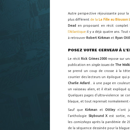
Autre perspective réjouissante pour l
plus différent
de la
La Fille au Blouson
Dead
en proposant en récit complet
l'Atlantique
il y a déjà quatre ans. Tout 
à retrouver
Robert Kirkman
et
Ryan Ott
POSEZ VOTRE CERVEAU À L'
Le récit
Rick Grimes 2000
repose sur u
publication en
single issues
de
The Walk
se prend un coup de crosse à la têt
courrier des lecteurs un épilogue qui p
Charlie Adlard
... à une page en couleur
un vaisseau alien, et il était expliqué 
Quelques pages d'ultra-violence se con
blaque, et tout reprenait normalement
Sauf que
Kirkman
et
Ottley
n'ont j
l'anthologie
Skybound X
est sortie, 
les
comicshops
après la pandémie de 20
de la séquence dessinée pour la blague 