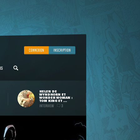
CONNEXION
INSCRIPTION
US
HELEN DE
WYNDHORN ET
WONDER WOMAN :
TOM KING ET ...
INTERVIEW
3