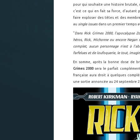
pour qui souhaite une histoire brutale, 
c'est ce qui en fait sa force, d'autant
faire exploser des têtes et des membres
au
single issues
dans un premier temps 
"
Dans Rick Grimes 2000, l’apocalypse Zom
héros, Rick, Michonne ou encore Negan s
complet, aucun personnage n’est à l’ab
farfelues et de loufoquerie, le tout, imag
En somme, après la bonne dose de b
Grimes 2000
sera le parfait complément
française aura droit à quelques complém
une sortie annoncée au 24 septembre 2