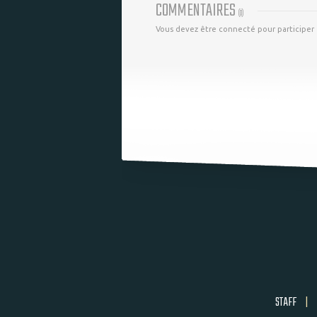
COMMENTAIRES
(
0
)
Vous devez être connecté pour participer
STAFF
|